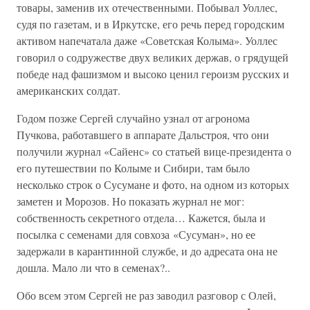
товары, заменив их отечественными. Побывал Уоллес,
судя по газетам, и в Иркутске, его речь перед городским
активом напечатала даже «Советская Колыма». Уоллес
говорил о содружестве двух великих держав, о грядущей
победе над фашизмом и высоко ценил героизм русских и
американских солдат.
Годом позже Сергей случайно узнал от агронома
Пучкова, работавшего в аппарате Дальстроя, что они
получили журнал «Сайенс» со статьей вице-президента о
его путешествии по Колыме и Сибири, там было
несколько строк о Сусумане и фото, на одном из которых
заметен и Морозов. Но показать журнал не мог:
собственность секретного отдела… Кажется, была и
посылка с семенами для совхоза «Сусуман», но ее
задержали в карантинной службе, и до адресата она не
дошла. Мало ли что в семенах?..
Обо всем этом Сергей не раз заводил разговор с Олей,