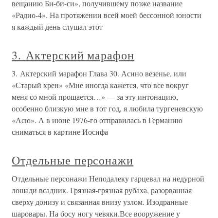
вещанию Би-би-си», получившему позже название
«Радио-4». На протяжении всей моей бессонной юности
я каждый день слушал этот
3. Актерский марафон
3. Актерский марафон Глава 30. Асино везенье, или
«Старый хрен» «Мне иногда кажется, что все вокруг
меня со мной прощается…» — за эту интонацию,
особенно близкую мне в тот год, я любила тургеневскую
«Асю». А в июне 1976-го отправилась в Германию
сниматься в картине Иосифа
Отдельные персонажи
Отдельные персонажи Неподалеку гарцевал на недурной
лошади всадник. Грязная-грязная рубаха, разорванная
сверху донизу и связанная внизу узлом. Изодранные
шаровары. На босу ногу чевяки.Все вооружение у