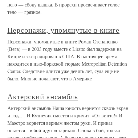
него — сбоку шашка. В прорехи просвечивает голое
тело — грязное,
Персонажи, упомянутые в книге
Персонажи, упомянутые в книге Роман Степаненко
(Вега) — в 2003 году вместе с Liratto был задержан на
Кипре и экстрадирован в США. В настоящее время
находится в нью-йоркской тюрьме Metropolitan Detention
Center. Следствие длится уже девять лет, суда еще не
было. Многие полагают, что в Америке
Актерский ансамбль
Актерский ансамбль Наша юность вернется сквозь экран
и года… И Кузнечик смеется и кричит: «От винта!» И
Маэстро ворвется верным жестом руки, И приказ
остается – в бой идут «старики». Снова в бой, только
головы побелели давно, А были мы очень молоды – это