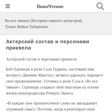
ВикиЧтение
Во все тяжкие [История главного антигероя]
Тушин Вадим Тиберьевич
Актерский состав и персонажи
приквела
Актерский состав и персонажи приквела
Боб Оденкерк в роли Сола Гудмана, настоящее имя
которого Джимми Макгилл, мелкого адвоката, ищущего
свое предназначение. Готовясь к роли Сола в «Во все
тяжкие», Оденкерк создавал свой персонаж на основе
жизни кинопродюсера Роберта Эванса:
«В каждое свое произнесенное слово он закладывает
огромный смысл. Поэтому, когда я репетирую свои