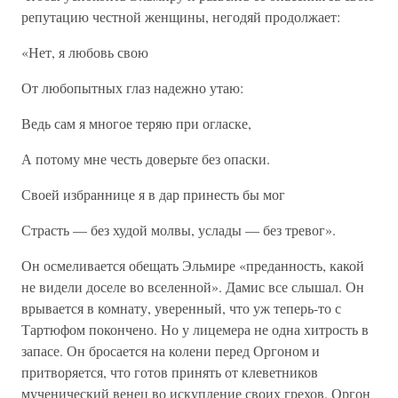
репутацию честной женщины, негодяй продолжает:
«Нет, я любовь свою
От любопытных глаз надежно утаю:
Ведь сам я многое теряю при огласке,
А потому мне честь доверьте без опаски.
Своей избраннице я в дар принесть бы мог
Страсть — без худой молвы, услады — без тревог».
Он осмеливается обещать Эльмире «преданность, какой
не видели доселе во вселенной». Дамис все слышал. Он
врывается в комнату, уверенный, что уж теперь-то с
Тартюфом покончено. Но у лицемера не одна хитрость в
запасе. Он бросается на колени перед Оргоном и
притворяется, что готов принять от клеветников
мученический венец во искупление своих грехов. Оргон