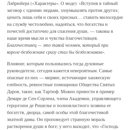
Лабрюйера («Характеры». О моде): «Вступив в тайный
заговор с одними людьми, злоумышлять против других;
ценить лишь себя и своих присных… ставить милосердие
на службу честолюбию, надеяться, что богатства и
почестей достаточно для спасения души, — таковы в
наше время мысли и чувства благочестивцев.
Благочестивец — это такой человек, который при
короле-безбожнике сразу стал бы безбожником».
Влияние, которым пользовались тогда духовные
руководители, сегодня кажется невероятным. Самые
опасные из них — миряне, источающие ханжескую
елейность, ревностные помощники Общества Святых
Даров, такие, как Тартюф. Можно привести в пример
Демаре де Сен-Сорлена, члена Академии, управляющего
герцогини де Ришелье и полновластного хозяина ее
богатств, дворца, самой особы этой благочестивой
знатной дамы. Он проповедует странную мораль
растворения души в боге; у него выходит, что «Господь