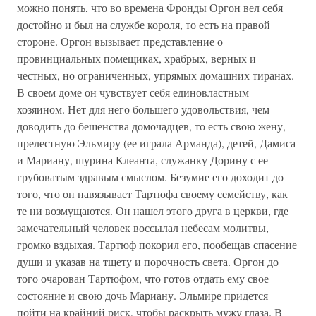
можно понять, что во времена Фронды Оргон вел себя
достойно и был на службе короля, то есть на правой
стороне. Оргон вызывает представление о
провинциальных помещиках, храбрых, верных и
честных, но ограниченных, упрямых домашних тиранах.
В своем доме он чувствует себя единовластным
хозяином. Нет для него большего удовольствия, чем
доводить до бешенства домочадцев, то есть свою жену,
прелестную Эльмиру (ее играла Арманда), детей, Дамиса
и Мариану, шурина Клеанта, служанку Дорину с ее
грубоватым здравым смыслом. Безумие его доходит до
того, что он навязывает Тартюфа своему семейству, как
те ни возмущаются. Он нашел этого друга в церкви, где
замечательный человек воссылал небесам молитвы,
громко вздыхая. Тартюф покорил его, пообещав спасение
души и указав на тщету и порочность света. Оргон до
того очарован Тартюфом, что готов отдать ему свое
состояние и свою дочь Мариану. Эльмире придется
пойти на крайний риск, чтобы раскрыть мужу глаза. В