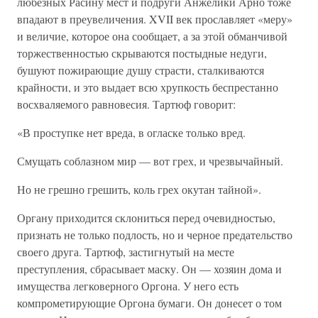
любезных Расину мест и подруги Анжелики Арно тоже
впадают в преувеличения. XVII век прославляет «меру»
и величие, которое она сообщает, а за этой обманчивой
торжественностью скрываются постыдные недуги,
бушуют пожирающие душу страсти, сталкиваются
крайности, и это выдает всю хрупкость беспрестанно
восхваляемого равновесия. Тартюф говорит:
«В проступке нет вреда, в огласке только вред.
Смущать соблазном мир — вот грех, и чрезвычайный.
Но не грешно грешить, коль грех окутан тайной».
Органу приходится склониться перед очевидностью,
признать не только подлость, но и черное предательство
своего друга. Тартюф, застигнутый на месте
преступления, сбрасывает маску. Он — хозяин дома и
имущества легковерного Оргона. У него есть
компрометирующие Оргона бумаги. Он донесет о том