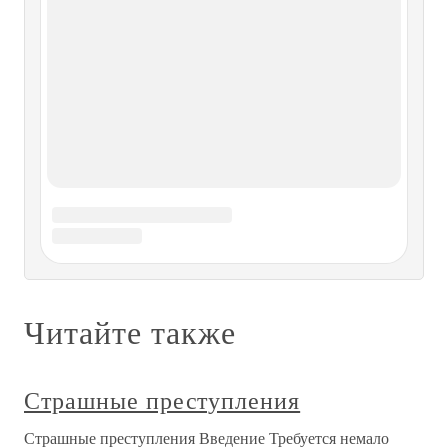
Наказание без преступления
Наказание без преступления Илья Лунев в романе «Трое»
убивает купца Полуэктова без всякого плана, без
«теории» (как Раскольников), повинуясь инстинкту
сильного и здорового мужчины, на пути которого стоит
жалкое и отвратительное существо.В русской традиции
вопрос о
Алексей Орлов: записки с места
преступления
Алексей Орлов: записки с места преступления Письма А.
Орлова из Ропши[37]1Матушка Милостивая Государыня
здравствовать вам мы все желаем несчетныя годы. Мы
теперь по отпуск сего письма и со всею камандою
благополучны, только урод наш очень занемог и схватила