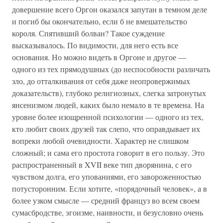
довершение всего Оргон оказался запутан в темном деле
и погиб бы окончательно, если б не вмешательство
короля. Спятивший болван? Такое суждение
высказывалось. По видимости, для него есть все
основания. Но можно видеть в Оргоне и другое —
одного из тех прямодушных (до неспособности различать
зло, до отталкивания от себя даже неопровержимых
доказательств), глубоко религиозных, слегка затронутых
янсенизмом людей, каких было немало в те времена. На
уровне более изощренной психологии — одного из тех,
кто любит своих друзей так слепо, что оправдывает их
вопреки любой очевидности. Характер не слишком
сложный; и сама его простота говорит в его пользу. Это
распространенный в XVII веке тип дворянина, с его
чувством долга, его упованиями, его завороженностью
потусторонним. Если хотите, «порядочный человек», а в
более узком смысле — средний француз во всем своем
сумасбродстве, эгоизме, наивности, и безусловно очень