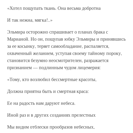
«Хотел пощупать ткань. Она весьма добротна
И так нежна, мягка!..»
Эльмира осторожно спрашивает о планах брака с
Марианой. Но он, пощупав юбку Эльмиры и принявшись
за ее косынку, теряет самообладание, распаляется,
охваченный желанием, уступая своему тайному пороку,
становится безумно неосмотрителен, разражается
признанием — подлинным чудом лицемерия:
«Тому, кто возлюбил бессмертные красоты,
Должна приятна быть и смертная краса:
Ее на радость нам даруют небеса.
Иной раз и в других созданиях прелестных
Мы видим отблески прообразов небесных,