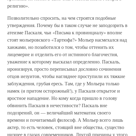
религию».
Позволительно спросить, на чем строятся подобные
утверждения. Почему бы в таком случае не заподозрить в
атеизме Паскаля, чьи «Письма к провинциалу» вполне
стоят мольеровского «Тартюфа?» Мольер насмехался над
ханжами, но позаботился о том, чтобы оттенить их
лицемерие и отделить его от истинного благочестия,
уважение к которому высказал определенно. Паскаль,
иронизируя, просто переписывал дословно сочинения
отцов иезуитов, чтобы нагляднее проступили их тяжкие
заблуждения, грубая ересь. Там, где у Мольера только
намек (и притом осторожный!), у Паскаля открытое и
яростное нападение. Но кому когда пришло в голову
обвинить Паскаля в нечестивости? Паскаль вне
подозрений, он — величайший математик своего
времени и почитаемый философ. А Мольер всего лишь
актер, то есть человек, стоящий вне общества, существо
низшее в глазах современников. Другой причины у этого