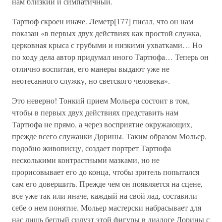
нам близкий и симпатичный.
Тартюф скроен иначе. Леметр[177] писал, что он нам
показан «в первых двух действиях как простой служка,
церковная крыса с грубыми и низкими ухватками… Но
по ходу дела автор придумал иного Тартюфа… Теперь он
отлично воспитан, его манеры выдают уже не
неотесанного служку, но светского человека».
Это неверно! Тонкий прием Мольера состоит в том,
чтобы в первых двух действиях представить нам
Тартюфа не прямо, а через восприятие окружающих,
прежде всего служанки Дорины. Таким образом Мольер,
подобно живописцу, создает портрет Тартюфа
несколькими контрастными мазками, но не
прорисовывает его до конца, чтобы зритель попытался
сам его довершить. Прежде чем он появляется на сцене,
все уже так или иначе, каждый на свой лад, составили
себе о нем понятие. Мольер мастерски набрасывает для
нас лишь беглый силуэт этой фигуры в диалоге Дорины с