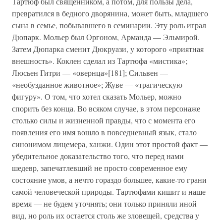
Тартюф был священником, а потом, для пользы дела,
превратился в бедного дворянина, может быть, младшего
сына в семье, побывавшего в семинарии. Эту роль играл
Дюпарк. Мольер был Оргоном, Арманда — Эльмирой.
Затем Дюпарка сменит Дюкруази, у которого «приятная
внешность». Коклен сделал из Тартюфа «мистика»;
Люсьен Гитри — «овернца»[181]; Сильвен —
«необузданное животное»; Жуве — «трагическую
фигуру». О том, что хотел сказать Мольер, можно
спорить без конца. Во всяком случае, в этом персонаже
столько силы и жизненной правды, что с момента его
появления его имя вошло в повседневный язык, стало
синонимом лицемера, ханжи. Один этот простой факт —
убедительное доказательство того, что перед нами
шедевр, запечатлевший не просто современное ему
состояние умов, а нечто гораздо большее, какие-то грани
самой человеческой природы. Тартюфами кишит и наше
время — не будем уточнять; они только приняли иной
вид, но роль их остается столь же зловещей, средства у