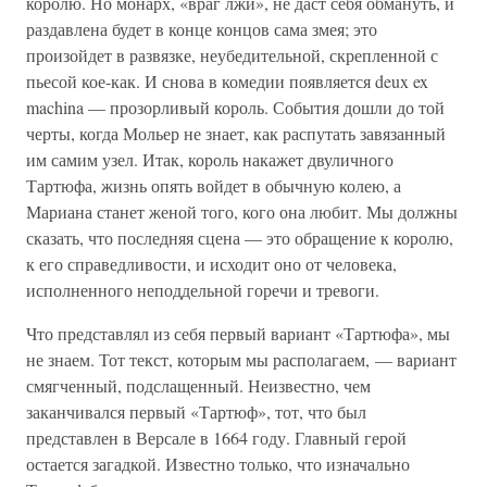
королю. Но монарх, «враг лжи», не даст себя обмануть, и
раздавлена будет в конце концов сама змея; это
произойдет в развязке, неубедительной, скрепленной с
пьесой кое-как. И снова в комедии появляется deux ex
machina — прозорливый король. События дошли до той
черты, когда Мольер не знает, как распутать завязанный
им самим узел. Итак, король накажет двуличного
Тартюфа, жизнь опять войдет в обычную колею, а
Мариана станет женой того, кого она любит. Мы должны
сказать, что последняя сцена — это обращение к королю,
к его справедливости, и исходит оно от человека,
исполненного неподдельной горечи и тревоги.
Что представлял из себя первый вариант «Тартюфа», мы
не знаем. Тот текст, которым мы располагаем, — вариант
смягченный, подслащенный. Неизвестно, чем
заканчивался первый «Тартюф», тот, что был
представлен в Версале в 1664 году. Главный герой
остается загадкой. Известно только, что изначально