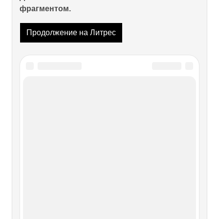
фрагментом.
Продолжение на Литрес
Читайте также
Страшные преступления
Страшные преступления Введение Требуется немало
искусства, чтобы заинтересовать читателя
воображаемыми личностями и нагнать страху рассказом о
вымышленных преступлениях. Впрочем, не все ценят
подобную литературу, и всегда найдутся люди,
предпочитающие выдумке