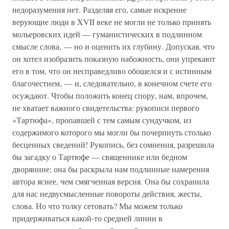
недоразумения нет. Разделяя его, самые искренне
верующие люди в XVII веке не могли не только принять
мольеровских идей — гуманистических в подлинном
смысле слова, — но и оценить их глубину. Допуская, что
он хотел изобразить показную набожность, они упрекают
его в том, что он несправедливо обошелся и с истинным
благочестием, — и, следовательно, в конечном счете его
осуждают. Чтобы положить конец спору, нам, впрочем,
не хватает важного свидетельства: рукописи первого
«Тартюфа», пропавшей с тем самым сундучком, из
содержимого которого мы могли бы почерпнуть столько
бесценных сведений! Рукопись, без сомнения, разрешила
бы загадку о Тартюфе — священнике или бедном
дворянине; она бы раскрыла нам подлинные намерения
автора яснее, чем смягченная версия. Она бы сохранила
для нас недвусмысленные повороты действия, жесты,
слова. Но что толку сетовать? Мы можем только
придерживаться какой-то средней линии в