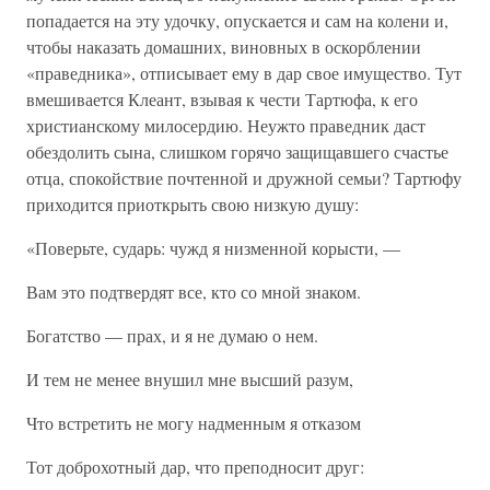
попадается на эту удочку, опускается и сам на колени и,
чтобы наказать домашних, виновных в оскорблении
«праведника», отписывает ему в дар свое имущество. Тут
вмешивается Клеант, взывая к чести Тартюфа, к его
христианскому милосердию. Неужто праведник даст
обездолить сына, слишком горячо защищавшего счастье
отца, спокойствие почтенной и дружной семьи? Тартюфу
приходится приоткрыть свою низкую душу:
«Поверьте, сударь: чужд я низменной корысти, —
Вам это подтвердят все, кто со мной знаком.
Богатство — прах, и я не думаю о нем.
И тем не менее внушил мне высший разум,
Что встретить не могу надменным я отказом
Тот доброхотный дар, что преподносит друг: