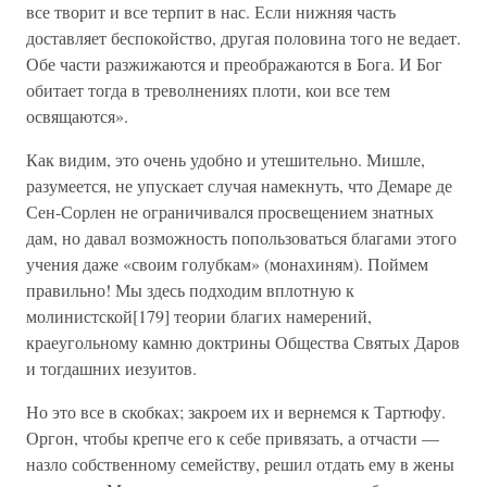
все творит и все терпит в нас. Если нижняя часть
доставляет беспокойство, другая половина того не ведает.
Обе части разжижаются и преображаются в Бога. И Бог
обитает тогда в треволнениях плоти, кои все тем
освящаются».
Как видим, это очень удобно и утешительно. Мишле,
разумеется, не упускает случая намекнуть, что Демаре де
Сен-Сорлен не ограничивался просвещением знатных
дам, но давал возможность попользоваться благами этого
учения даже «своим голубкам» (монахиням). Поймем
правильно! Мы здесь подходим вплотную к
молинистской[179] теории благих намерений,
краеугольному камню доктрины Общества Святых Даров
и тогдашних иезуитов.
Но это все в скобках; закроем их и вернемся к Тартюфу.
Оргон, чтобы крепче его к себе привязать, а отчасти —
назло собственному семейству, решил отдать ему в жены