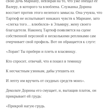
свою дочь Мариану, невзирая на то, что уже обещал ее
Валеру, в которого та влюблена. Служанка Дорина
восстает против этого нелепого замысла. Она учуяла, что
Тартюф не испытывает никаких чувств к Мариане, зато
«слегка того… влюбился» в Эльмиру, жену своего
благодетеля. Наконец Тартюф появляется на сцене
собственной персоной и несколькими репликами сам
очерчивает свой профиль. Вот он обращается к слуге:
«Лоран! Ты прибери и плеть и власяницу.
Кто спросит, отвечай, что я пошел в темницу
К несчастным узникам, дабы утешить их
И лепту им вручить от скудных средств моих».
Декольте Дорины его смущает, и, вытащив платок, он
прикрывает ей грудь:
«Прикрой нагую грудь.