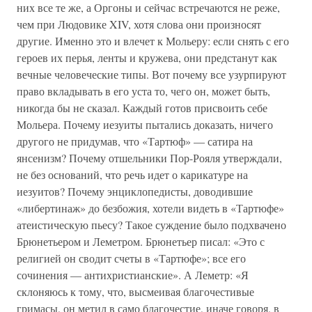
них все те же, а Оргоны и сейчас встречаются не реже,
чем при Людовике XIV, хотя слова они произносят
другие. Именно это и влечет к Мольеру: если снять с его
героев их перья, ленты и кружева, они предстанут как
вечные человеческие типы. Вот почему все узурпируют
право вкладывать в его уста то, чего он, может быть,
никогда бы не сказал. Каждый готов присвоить себе
Мольера. Почему иезуиты пытались доказать, ничего
другого не придумав, что «Тартюф» — сатира на
янсенизм? Почему отшельники Пор-Рояля утверждали,
не без оснований, что речь идет о карикатуре на
иезуитов? Почему энциклопедисты, доводившие
«либертинаж» до безбожия, хотели видеть в «Тартюфе»
атеистическую пьесу? Такое суждение было подхвачено
Брюнетьером и Леметром. Брюнетьер писал: «Это с
религией он сводит счеты в «Тартюфе»; все его
сочинения — антихристианские». А Леметр: «Я
склоняюсь к тому, что, высмеивая благочестивые
гримасы, он метил в само благочестие, иначе говоря, в