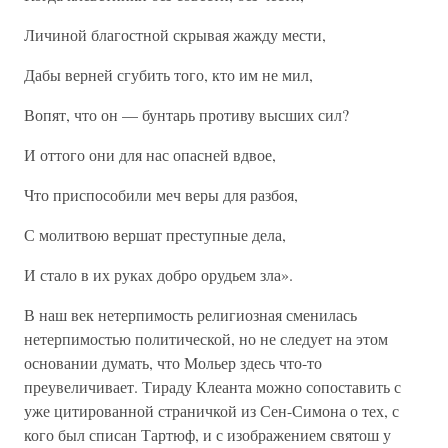
Личиной благостной скрывая жажду мести,
Дабы верней сгубить того, кто им не мил,
Вопят, что он — бунтарь противу высших сил?
И оттого они для нас опасней вдвое,
Что приспособили меч веры для разбоя,
С молитвою вершат преступные дела,
И стало в их руках добро орудьем зла».
В наш век нетерпимость религиозная сменилась
нетерпимостью политической, но не следует на этом
основании думать, что Мольер здесь что-то
преувеличивает. Тираду Клеанта можно сопоставить с
уже цитированной страничкой из Сен-Симона о тех, с
кого был списан Тартюф, и с изображением святош у