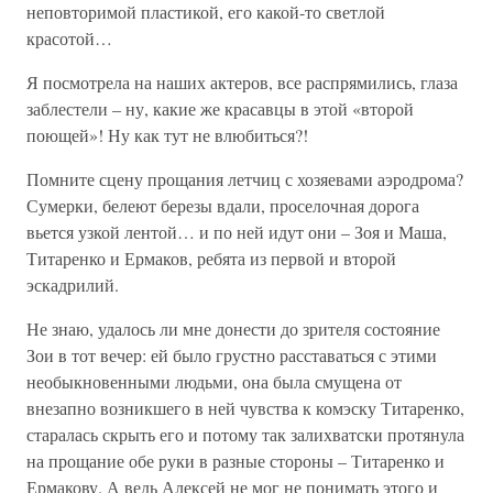
неповторимой пластикой, его какой-то светлой
красотой…
Я посмотрела на наших актеров, все распрямились, глаза
заблестели – ну, какие же красавцы в этой «второй
поющей»! Ну как тут не влюбиться?!
Помните сцену прощания летчиц с хозяевами аэродрома?
Сумерки, белеют березы вдали, проселочная дорога
вьется узкой лентой… и по ней идут они – Зоя и Маша,
Титаренко и Ермаков, ребята из первой и второй
эскадрилий.
Не знаю, удалось ли мне донести до зрителя состояние
Зои в тот вечер: ей было грустно расставаться с этими
необыкновенными людьми, она была смущена от
внезапно возникшего в ней чувства к комэску Титаренко,
старалась скрыть его и потому так залихватски протянула
на прощание обе руки в разные стороны – Титаренко и
Ермакову. А ведь Алексей не мог не понимать этого и