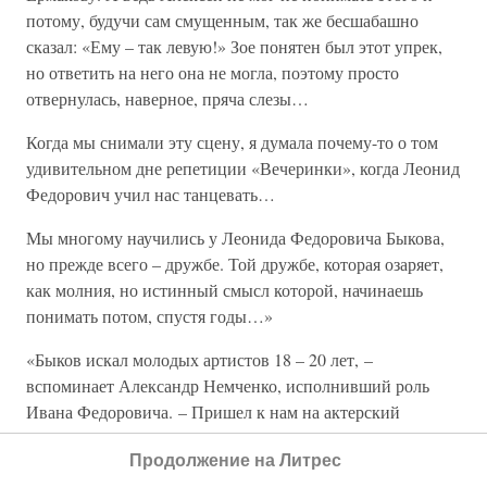
потому, будучи сам смущенным, так же бесшабашно
сказал: «Ему – так левую!» Зое понятен был этот упрек,
но ответить на него она не могла, поэтому просто
отвернулась, наверное, пряча слезы…
Когда мы снимали эту сцену, я думала почему-то о том
удивительном дне репетиции «Вечеринки», когда Леонид
Федорович учил нас танцевать…
Мы многому научились у Леонида Федоровича Быкова,
но прежде всего – дружбе. Той дружбе, которая озаряет,
как молния, но истинный смысл которой, начинаешь
понимать потом, спустя годы…»
«Быков искал молодых артистов 18 – 20 лет, –
вспоминает Александр Немченко, исполнивший роль
Ивана Федоровича. – Пришел к нам на актерский
факультет и сказал: «Мне нужны люди, которые умеют
Продолжение на Литрес
петь, играть на музыкальных инструментах, и те, у кого