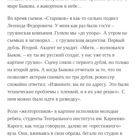
мире Быкова, а жаворонок в небе…
Во время съемок «Стариков» я как-то сильно подвел
Леонида Федоровича. У меня как раз были гости –
грузинская компания. Гуляли мы «до упора». А утром на
съемках я заговорил… с грузинским акцентом. Первый
дубль. Второй. Акцент не уходит. «Митя, – волновался
Быков, – ну ты же русский солдат, у нас уже есть в
картине грузин». Сцену сняли с первого дубля, но только
на второй день. А когда Быкова отчитали за то, что он
позволяет актерам снимать по три дубля, режиссер
спокойно ответил: «Извините, вы не по адресу. Это были
технические проблемы с пленкой, и я их уже решил». С
ним можно было идти в разведку».
Роли «желторотиков» в картине исполняли молодые
ребята, студенты Театрального института им. Карпенко-
Карого, как тогда говорили, далеко не «престижного»
вуза. Они, вживаясь в свои образы, бегали по студии в