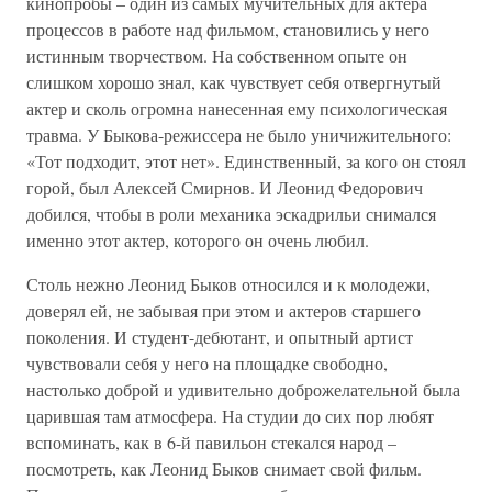
кинопробы – один из самых мучительных для актера
процессов в работе над фильмом, становились у него
истинным творчеством. На собственном опыте он
слишком хорошо знал, как чувствует себя отвергнутый
актер и сколь огромна нанесенная ему психологическая
травма. У Быкова-режиссера не было уничижительного:
«Тот подходит, этот нет». Единственный, за кого он стоял
горой, был Алексей Смирнов. И Леонид Федорович
добился, чтобы в роли механика эскадрильи снимался
именно этот актер, которого он очень любил.
Столь нежно Леонид Быков относился и к молодежи,
доверял ей, не забывая при этом и актеров старшего
поколения. И студент-дебютант, и опытный артист
чувствовали себя у него на площадке свободно,
настолько доброй и удивительно доброжелательной была
царившая там атмосфера. На студии до сих пор любят
вспоминать, как в 6-й павильон стекался народ –
посмотреть, как Леонид Быков снимает свой фильм.