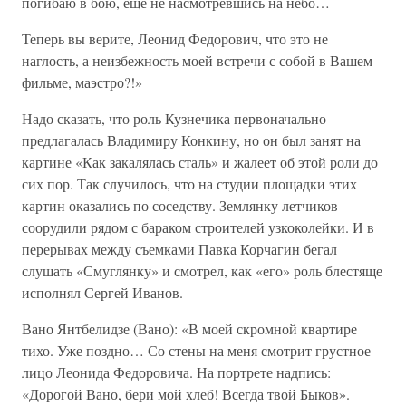
погибаю в бою, еще не насмотревшись на небо…
Теперь вы верите, Леонид Федорович, что это не
наглость, а неизбежность моей встречи с собой в Вашем
фильме, маэстро?!»
Надо сказать, что роль Кузнечика первоначально
предлагалась Владимиру Конкину, но он был занят на
картине «Как закалялась сталь» и жалеет об этой роли до
сих пор. Так случилось, что на студии площадки этих
картин оказались по соседству. Землянку летчиков
соорудили рядом с бараком строителей узкоколейки. И в
перерывах между съемками Павка Корчагин бегал
слушать «Смуглянку» и смотрел, как «его» роль блестяще
исполнял Сергей Иванов.
Вано Янтбелидзе (Вано): «В моей скромной квартире
тихо. Уже поздно… Со стены на меня смотрит грустное
лицо Леонида Федоровича. На портрете надпись:
«Дорогой Вано, бери мой хлеб! Всегда твой Быков».