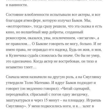
и наивности.
Состояние влюбленности испытывали все актеры, и все
благодаря атмосфере, которую излучал Быков. Мы,
«желторотики», тогда сразу решили, что эта сказка и есть
кино, но волшебный мир доброты, созданный
режиссером, оказался, увы, исключением, «зигзагом», а
не правилом… О Быкове говорить не могу, больно. И не
имею права, не оправдал его надежд. Будь он жив, и моя,
и Кузнечика судьба сложилась бы иначе. Он бы не умер,
это однозначно. Когда актер не востребован, он тихо и
незаметно тлеет…
Сначала меня назначили на другую роль, а на Смуглянку
утвердили Толю Матешко. И вдруг Быков подходит и
говорит (он медленно говорил): «Читай сценарий,
переодевайся, сбрасывай с погон одну звездочку,
заштукатурься и через 15 минут – на площадку. Играешь
Смуглянку». У меня подкосились ноги, и я… залег в