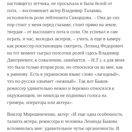
настоящего) летчика, не просыхала и была белой от
пота, – воспоминает актер Владимир Талашко,
исполнитель роли лейтенанта Скворцова. – Она до сих
пор стоит у меня перед глазами, стоит прямо на земле,
твердая – от высохшего пота и соли. Он успевал и сам
играть, и нас, молодых актеров, – учить, и еще в камеру
как режиссер-постановщик смотреть. Леонид Федорович
на тот момент сыграл полсотни ролей (здесь Владимир
Дмитриевич, к сожалению, ошибается. –
Н.Т
.), а для меня
это была только вторая роль, но относился он ко мне, как
к равному. Есть в украинском языке слово «лагидный»,
что по-русски означает «нежный». Так вот Быков-
режиссер удивительно нежно и бережно относился к
окружающим, он никогда не поднимал голоса на
гримера, оператора или актера».
Виктор Мирошниченко, актер: «И еще одна особенность
таланта актера, режиссера и человека Леонида Быкова
вспомнилась мне: удивительное чутье органичности. В