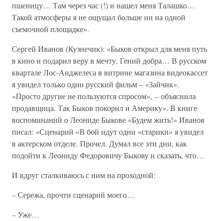
пшеницу… Там через час (!) и нашел меня Талашко…
Такой атмосферы я не ощущал больше ни на одной
съемочной площадке».
Сергей Иванов (Кузнечик): «Быков открыл для меня путь
в кино и подарил веру в мечту. Гений добра… В русском
квартале Лос-Анджелеса в витрине магазина видеокассет
я увидел только один русский фильм – «Зайчик».
«Просто другие не пользуются спросом», – объяснила
продавщица. Так Быков покорил и Америку». В книге
воспоминаний о Леониде Быкове «Будем жить!» Иванов
писал: «Сценарий «В бой идут одни «старики» я увидел
в актерском отделе. Прочел. Думал все эти дни, как
подойти к Леониду Федоровичу Быкову и сказать, что…
И вдруг сталкиваюсь с ним на проходной:
– Сережа, прочти сценарий моего…
– Уже…