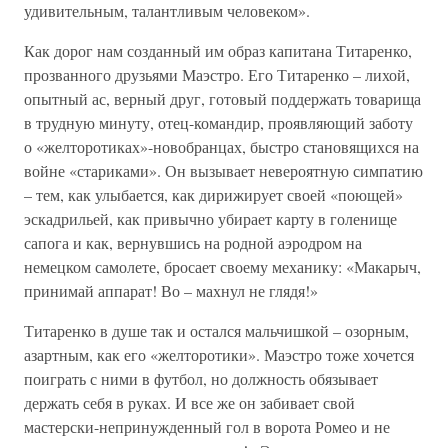
удивительным, талантливым человеком».
Как дорог нам созданный им образ капитана Титаренко,
прозванного друзьями Маэстро. Его Титаренко – лихой,
опытный ас, верный друг, готовый поддержать товарища
в трудную минуту, отец-командир, проявляющий заботу
о «желторотиках»-новобранцах, быстро становящихся на
войне «стариками». Он вызывает невероятную симпатию
– тем, как улыбается, как дирижирует своей «поющей»
эскадрильей, как привычно убирает карту в голенище
сапога и как, вернувшись на родной аэродром на
немецком самолете, бросает своему механику: «Макарыч,
принимай аппарат! Во – махнул не глядя!»
Титаренко в душе так и остался мальчишкой – озорным,
азартным, как его «желторотики». Маэстро тоже хочется
поиграть с ними в футбол, но должность обязывает
держать себя в руках. И все же он забивает свой
мастерски-непринужденный гол в ворота Ромео и не