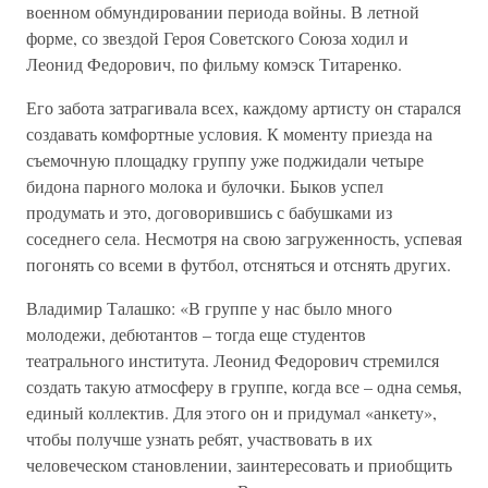
военном обмундировании периода войны. В летной
форме, со звездой Героя Советского Союза ходил и
Леонид Федорович, по фильму комэск Титаренко.
Его забота затрагивала всех, каждому артисту он старался
создавать комфортные условия. К моменту приезда на
съемочную площадку группу уже поджидали четыре
бидона парного молока и булочки. Быков успел
продумать и это, договорившись с бабушками из
соседнего села. Несмотря на свою загруженность, успевая
погонять со всеми в футбол, отсняться и отснять других.
Владимир Талашко: «В группе у нас было много
молодежи, дебютантов – тогда еще студентов
театрального института. Леонид Федорович стремился
создать такую атмосферу в группе, когда все – одна семья,
единый коллектив. Для этого он и придумал «анкету»,
чтобы получше узнать ребят, участвовать в их
человеческом становлении, заинтересовать и приобщить