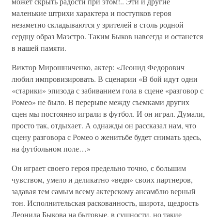
может скрыть радости при этом!.. Эти и другие
маленькие штрихи характера и поступков героя
незаметно складываются у зрителей в столь родной
сердцу образ Маэстро. Таким Быков навсегда и останется
в нашей памяти.
Виктор Мирошниченко, актер: «Леонид Федорович
любил импровизировать. В сценарии «В бой идут одни
«старики» эпизода с забиванием гола в сцене «разговор с
Ромео» не было. В перерыве между съемками других
сцен мы постоянно играли в футбол. И он играл. Думали,
просто так, отдыхает. А однажды он рассказал нам, что
сцену разговора с Ромео о женитьбе будет снимать здесь,
на футбольном поле…»
Он играет своего героя предельно точно, с большим
чувством, умело и деликатно «ведя» своих партнеров,
задавая тем самым всему актерскому ансамблю верный
тон. Исполнительская раскованность, широта, щедрость
Леонида Быкова на бытовые, в сущности, но такие