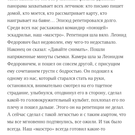
панорама захватывает всех летчиков: кто письмо пишет
домой, кто моется, кто рассматривает карту, кто
наигрывает на баяне… Эпизод репетировался долго.
Среди всех нас расхаживал командир «поющей»
эскадрильи, наш «маэстро». Репетиция шла вяло. Леонид
Федорович был недоволен, ему чего-то недоставало.
Наконец он сказал: «Давайте снимать». Пошли
напряженные минуты съемки. Камера шла за Леонидом
Федоровичем, и пошел он совсем другой, с присущим
ему сочетанием грусти с бодростью. Он подошел к
одному из нас, который старался стать на руки,
остановился, внимательно смотрел на его тщетное
страдание, улыбнулся, отодвинул его в сторону, сделал
какой-то головокружительный кульбит, похлопал его по
плечу и пошел дальше. Этого он на репетиции не делал.
А сейчас сделал с такой легкостью и с таким азартом, что
мы все мгновенно подтянулись, все ожили. И так было
всегда. Наш «маэстро» всегда готовил какие-то