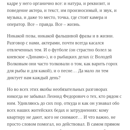
кадре у него органично все: и натура, и реквизит, и
поведение актера, и текст, им произносимый, и звук, и
музыка, и даже то место, точка, где стоят камера и
оператор. Все – правда. Все – жизнь.
Никакой позы, никакой фальшивой фразы и в жизни.
Разговор с нами, актерами, почти всегда касался
отвлеченных тем. И о футболе (он страстно болел за
киевское «Динамо»), и о рыбацких делах (с Володей
Волковым они часто толковали о том, как варить горох
для рыбы и для какой), и о песне… Да мало ли тем
диктует нам каждый день?
Но во всех этих якобы необязательных разговорах
никогда не забывал Леонид Федорович о тех, кто рядом с
ним. Удивляюсь до сих пор, откуда и как он узнавал обо
всех наших житейских бедах и затруднениях: кому
квартиру не дают, кого не снимают… И что важно, не
просто словом помогал, но действовал. В самом прямом