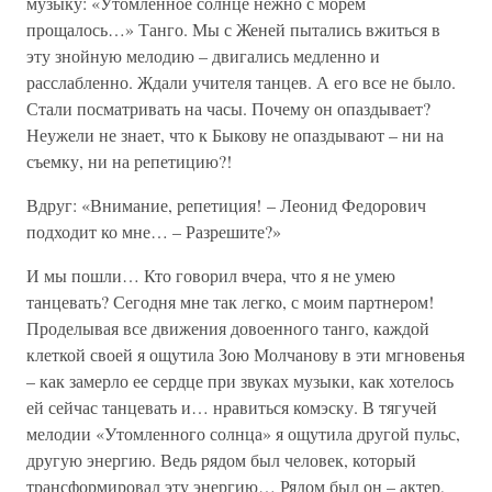
музыку: «Утомленное солнце нежно с морем
прощалось…» Танго. Мы с Женей пытались вжиться в
эту знойную мелодию – двигались медленно и
расслабленно. Ждали учителя танцев. А его все не было.
Стали посматривать на часы. Почему он опаздывает?
Неужели не знает, что к Быкову не опаздывают – ни на
съемку, ни на репетицию?!
Вдруг: «Внимание, репетиция! – Леонид Федорович
подходит ко мне… – Разрешите?»
И мы пошли… Кто говорил вчера, что я не умею
танцевать? Сегодня мне так легко, с моим партнером!
Проделывая все движения довоенного танго, каждой
клеткой своей я ощутила Зою Молчанову в эти мгновенья
– как замерло ее сердце при звуках музыки, как хотелось
ей сейчас танцевать и… нравиться комэску. В тягучей
мелодии «Утомленного солнца» я ощутила другой пульс,
другую энергию. Ведь рядом был человек, который
трансформировал эту энергию… Рядом был он – актер,