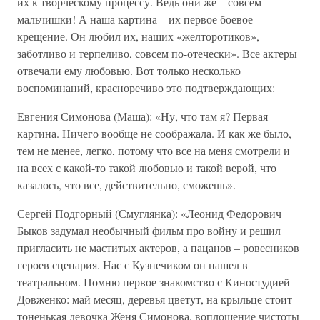
их к творческому процессу. Ведь они же – совсем
мальчишки! А наша картина – их первое боевое
крещение. Он любил их, наших «желторотиков»,
заботливо и терпеливо, совсем по-отечески». Все актеры
отвечали ему любовью. Вот только несколько
воспоминаний, красноречиво это подтверждающих:
Евгения Симонова (Маша): «Ну, что там я? Первая
картина. Ничего вообще не соображала. И как же было,
тем не менее, легко, потому что все на меня смотрели и
на всех с какой-то такой любовью и такой верой, что
казалось, что все, действительно, сможешь».
Сергей Подгорный (Смуглянка): «Леонид Федорович
Быков задумал необычный фильм про войну и решил
пригласить не маститых актеров, а пацанов – ровесников
героев сценария. Нас с Кузнечиком он нашел в
театральном. Помню первое знакомство с Киностудией
Довженко: май месяц, деревья цветут, на крыльце стоит
тоненькая девочка Женя Симонова, воплощение чистоты