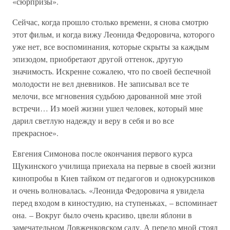
«сюрпризы».
Сейчас, когда прошло столько времени, я снова смотрю
этот фильм, и когда вижу Леонида Федоровича, которого
уже нет, все воспоминания, которые скрыты за каждым
эпизодом, приобретают другой оттенок, другую
значимость. Искренне сожалею, что по своей беспечной
молодости не вел дневников. Не записывал все те
мелочи, все мгновения судьбою дарованной мне этой
встречи… Из моей жизни ушел человек, который мне
дарил светлую надежду и веру в себя и во все
прекрасное».
Евгения Симонова после окончания первого курса
Щукинского училища приехала на первые в своей жизни
кинопробы в Киев тайком от педагогов и однокурсников
и очень волновалась. «Леонида Федоровича я увидела
перед входом в киностудию, на ступеньках, – вспоминает
она. – Вокруг было очень красиво, цвели яблони в
замечательном Довженковском саду. А передо мной стоял