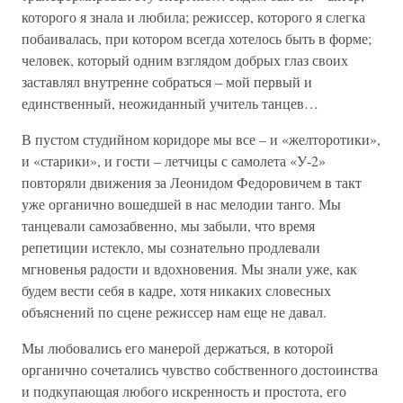
которого я знала и любила; режиссер, которого я слегка
побаивалась, при котором всегда хотелось быть в форме;
человек, который одним взглядом добрых глаз своих
заставлял внутренне собраться – мой первый и
единственный, неожиданный учитель танцев…
В пустом студийном коридоре мы все – и «желторотики»,
и «старики», и гости – летчицы с самолета «У-2»
повторяли движения за Леонидом Федоровичем в такт
уже органично вошедшей в нас мелодии танго. Мы
танцевали самозабвенно, мы забыли, что время
репетиции истекло, мы сознательно продлевали
мгновенья радости и вдохновения. Мы знали уже, как
будем вести себя в кадре, хотя никаких словесных
объяснений по сцене режиссер нам еще не давал.
Мы любовались его манерой держаться, в которой
органично сочетались чувство собственного достоинства
и подкупающая любого искренность и простота, его