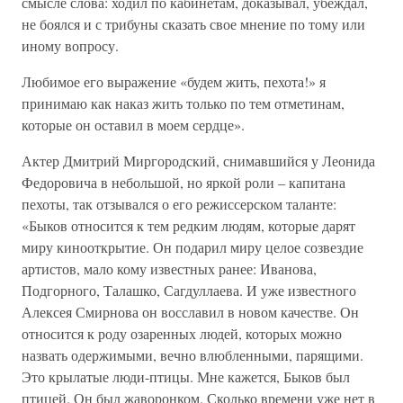
смысле слова: ходил по кабинетам, доказывал, убеждал,
не боялся и с трибуны сказать свое мнение по тому или
иному вопросу.
Любимое его выражение «будем жить, пехота!» я
принимаю как наказ жить только по тем отметинам,
которые он оставил в моем сердце».
Актер Дмитрий Миргородский, снимавшийся у Леонида
Федоровича в небольшой, но яркой роли – капитана
пехоты, так отзывался о его режиссерском таланте:
«Быков относится к тем редким людям, которые дарят
миру кинооткрытие. Он подарил миру целое созвездие
артистов, мало кому известных ранее: Иванова,
Подгорного, Талашко, Сагдуллаева. И уже известного
Алексея Смирнова он восславил в новом качестве. Он
относится к роду озаренных людей, которых можно
назвать одержимыми, вечно влюбленными, парящими.
Это крылатые люди-птицы. Мне кажется, Быков был
птицей. Он был жаворонком. Сколько времени уже нет в