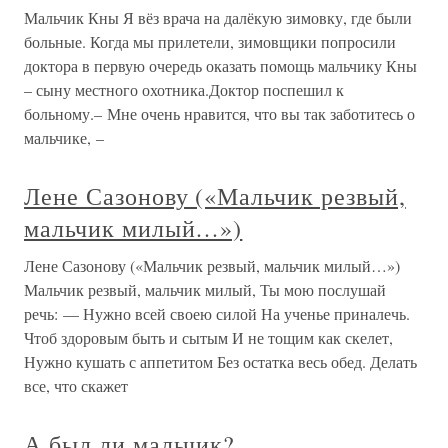
Мальчик Кны Я вёз врача на далёкую зимовку, где были
больные. Когда мы прилетели, зимовщики попросили
доктора в первую очередь оказать помощь мальчику Кны
– сыну местного охотника.Доктор поспешил к
больному.– Мне очень нравится, что вы так заботитесь о
мальчике, –
Лене Сазонову («Мальчик резвый,
мальчик милый…»)
Лене Сазонову («Мальчик резвый, мальчик милый…»)
Мальчик резвый, мальчик милый, Ты мою послушай
речь: — Нужно всей своею силой На ученье приналечь.
Чтоб здоровым быть и сытым И не тощим как скелет,
Нужно кушать с аппетитом Без остатка весь обед. Делать
все, что скажет
А был ли мальчик?