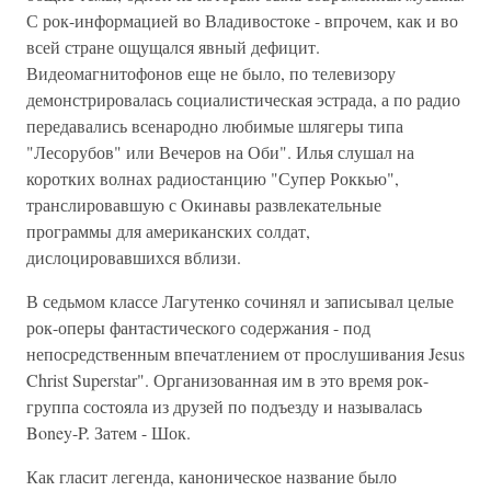
С рок-информацией во Владивостоке - впрочем, как и во
всей стране ощущался явный дефицит.
Видеомагнитофонов еще не было, по телевизору
демонстрировалась социалистическая эстрада, а по радио
передавались всенародно любимые шлягеры типа
"Лесорубов" или Вечеров на Оби". Илья слушал на
коротких волнах радиостанцию "Супер Роккью",
транслировавшую с Окинавы развлекательные
программы для американских солдат,
дислоцировавшихся вблизи.
В седьмом классе Лагутенко сочинял и записывал целые
рок-оперы фантастического содержания - под
непосредственным впечатлением от прослушивания Jesus
Christ Superstar". Организованная им в это время рок-
группа состояла из друзей по подъезду и называлась
Boney-P. Затем - Шок.
Как гласит легенда, каноническое название было