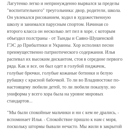
Лагутенко легко и непринужденно вырвался за пределы
"воспитательного" треугольника: двор, родители, школа.
Он увлекался рисованием, ходил в художественную
школу и занимался парусным спортом. Начиная со
второго класса он несколько лет пел в хоре, с которым
объездил полстраны - от Тынды и Саяно-Шушенской
ГЭС до Прибалтики и Украины. Хор исполнял песни
преимущественно патриотического содержания. Илья
распевал их высоким дискантом, стоя в середине первого
ряда. Как и все, он был одет в голубой пиджачок,
голубые брючки, голубые кожаные ботинки и белую
рубашку с красной бабочкой. То ли во Владивостоке по-
настоящему любили детей, то ли любили показуху, но
униформа у всего хора была на уровне мировых
стандартов...
"Мы были спокойные мальчики и ни с кем не дрались, -
вспоминает Илья. - Спокойствие пришло к нам с моря,
поскольку штормы бывали нечасто. Мы жили в закрытой