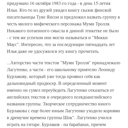
придумано 16 октября 1983-го года - в день 15-летия
Ильи. Кто-то из друзей увидел книгу сказок финской
писательницы Туве Янсон и предложил назвать группу в
честь милого мифического персонажа Муми Тролля.
Никакого потаенного смысла в данной этикетке не было
- с тем же успехом они могли называться и "Микки
Маус". Интересно, что за последующие пятнадцать лет
Илья даже не удосужился эту книгу прочитать.
...Авторство части текстов "Муми Тролля" принадлежало
Лагутенко, а части - его школьному приятелю Леониду
Бурлакову, который уже тогда проявил себя как
дальновидный продюсер. В определенный момент
именно он сумел переубедить Лагутенко отказаться от
английских текстов и очередного псевдоанглийского
названия группы. Творческое сотрудничество юного
Бурлакова с еще более юным Лагутенко уходило корнями
в дремучие времена группы Шок". Лагутенко учился
играть на гитаре. Бурлаков - на барабанах, причем