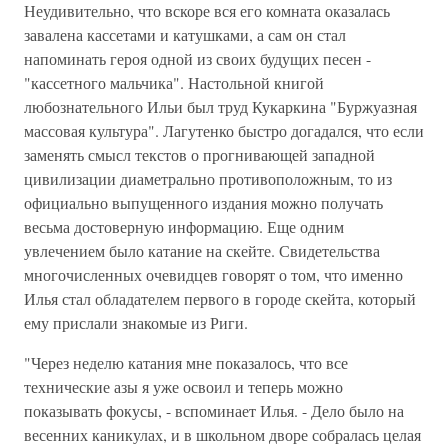
Неудивительно, что вскоре вся его комната оказалась
завалена кассетами и катушками, а сам он стал
напоминать героя одной из своих будущих песен -
"кассетного мальчика". Настольной книгой
любознательного Ильи был труд Кукаркина "Буржуазная
массовая культура". Лагутенко быстро догадался, что если
заменять смысл текстов о прогнивающей западной
цивилизации диаметрально противоположным, то из
официально выпущенного издания можно получать
весьма достоверную информацию. Еще одним
увлечением было катание на скейте. Свидетельства
многочисленных очевидцев говорят о том, что именно
Илья стал обладателем первого в городе скейта, который
ему прислали знакомые из Риги.
"Через неделю катания мне показалось, что все
технические азы я уже освоил и теперь можно
показывать фокусы, - вспоминает Илья. - Дело было на
весенних каникулах, и в школьном дворе собралась целая