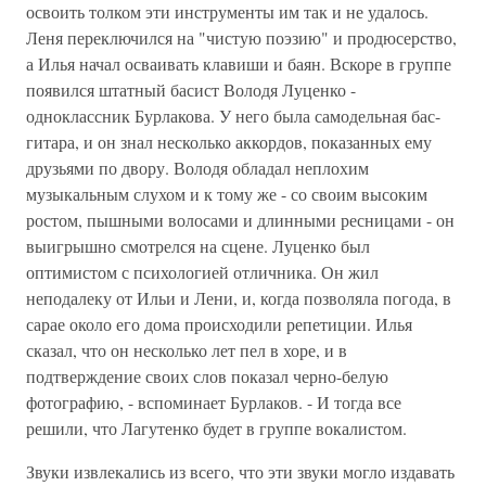
освоить толком эти инструменты им так и не удалось.
Леня переключился на "чистую поэзию" и продюсерство,
а Илья начал осваивать клавиши и баян. Вскоре в группе
появился штатный басист Володя Луценко -
одноклассник Бурлакова. У него была самодельная бас-
гитара, и он знал несколько аккордов, показанных ему
друзьями по двору. Володя обладал неплохим
музыкальным слухом и к тому же - со своим высоким
ростом, пышными волосами и длинными ресницами - он
выигрышно смотрелся на сцене. Луценко был
оптимистом с психологией отличника. Он жил
неподалеку от Ильи и Лени, и, когда позволяла погода, в
сарае около его дома происходили репетиции. Илья
сказал, что он несколько лет пел в хоре, и в
подтверждение своих слов показал черно-белую
фотографию, - вспоминает Бурлаков. - И тогда все
решили, что Лагутенко будет в группе вокалистом.
Звуки извлекались из всего, что эти звуки могло издавать