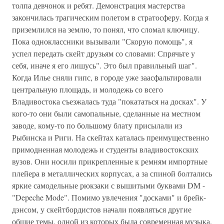
толпа девчонок и ребят. Демонстрация мастерства
закончилась трагическим полетом в стратосферу. Когда я
приземлился на землю, то понял, что сломал ключицу.
Пока одноклассники вызывали "Скорую помощь", я
успел передать скейт друзьям со словами: Спрячьте у
себя, иначе я его лишусь". Это был правильный шаг".
Когда Илье сняли гипс, в городе уже заасфальтировали
центральную площадь, и молодежь со всего
Владивостока съезжалась туда "покататься на досках". У
кого-то они были самопальные, сделанные на местном
заводе, кому-то по большому блату присылали из
Рыбинска и Риги. На скейтах каталась преимущественно
примодненная молодежь и студенты владивостокских
вузов. Они носили прикрепленные к ремням импортные
плейера в металлических корпусах, а за спиной болтались
яркие самодельные рюкзаки с вышитыми буквами DM -
"Depeche Mode". Помимо увлечения "досками" и брейк-
дэнсом, у скейтбордистов начали появляться другие
общие темы, одной из которых была современная музыка.