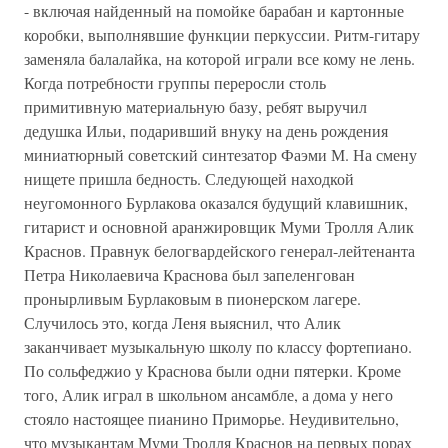
- включая найденный на помойке барабан и картонные
коробки, выполнявшие функции перкуссии. Ритм-гитару
заменяла балалайка, на которой играли все кому не лень.
Когда потребности группы переросли столь
примитивную материальную базу, ребят выручил
дедушка Ильи, подаривший внуку на день рождения
миниатюрный советский синтезатор Фаэми М. На смену
нищете пришла бедность. Следующей находкой
неугомонного Бурлакова оказался будущий клавишник,
гитарист и основной аранжировщик Муми Тролля Алик
Краснов. Правнук белогвардейского генерал-лейтенанта
Петра Николаевича Краснова был запеленгован
пронырливым Бурлаковым в пионерском лагере.
Случилось это, когда Леня выяснил, что Алик
заканчивает музыкальную школу по классу фортепиано.
По сольфеджио у Краснова были одни пятерки. Кроме
того, Алик играл в школьном ансамбле, а дома у него
стояло настоящее пианино Приморье. Неудивительно,
что музыкантам Муми Тролля Краснов на первых порах