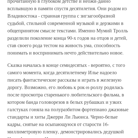
прочитанную в глубоком детстве и неожи-данно
всплывшую в памяти спустя десятилетия. Они родом из
Владивостока - странная группа с зигзагообразной
судьбой, стильной современной музыкой и дерзкими в
общепринятом смысле текстами. Именно Мумий Тролль
разделили поколение конца 90-х годов на отцов и детей,
став своего рода тестом на живость ума, способность
понимать и воспринимать нечто действительно новое.
Сказка началась в конце семидесятых - вероятно, с того
самого момента, когда десятилетнему Илье надоело
писать фантастические рассказы и играть в железную
дорогу. Возможно, его любовь к рок-н-роллу родилась
после просмотра старенького любительского фильма, в
котором банда головорезов в белых рубашках и узких
галстуках гоняла на полуразбитом фортепиано джазовые
стандарты и хиты Джерри Ли Льюиса. Черно-белые
кадры, снятые на осыпающуюся от старости 16-
миллиметровую пленку, демонстрировались дедушкой