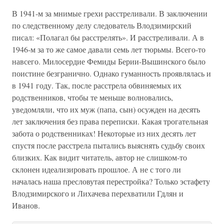
В 1941-м за мнимые грехи расстреливали. В заключении
по следственному делу следователь Влодзимирский
писал: «Полагал бы расстрелять». И расстреливали. А в
1946-м за то же самое давали семь лет тюрьмы. Всего-то
навсего. Милосердие Фемиды Берии-Вышинского было
поистине безгранично. Однако гуманность проявлялась и
в 1941 году. Так, после расстрела обвиняемых их
родственников, чтобы те меньше волновались,
уведомляли, что их муж (папа, сын) осужден на десять
лет заключения без права переписки. Какая трогательная
забота о родственниках! Некоторые из них десять лет
спустя после расстрела пытались выяснять судьбу своих
близких. Как видит читатель, автор не слишком-то
склонен идеализировать прошлое. А не с того ли
началась наша пресловутая перестройка? Только эстафету
Влодзимирского и Лихачева перехватили Гдлян и
Иванов.