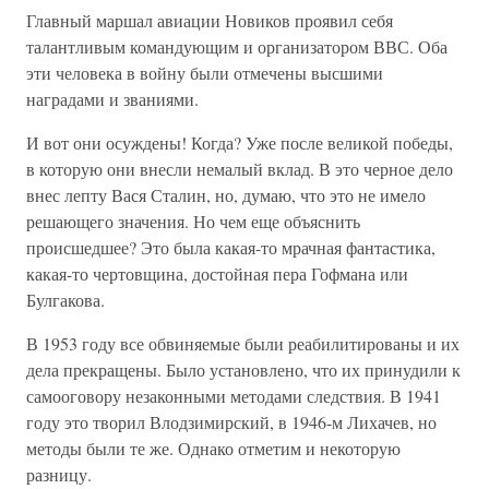
Главный маршал авиации Новиков проявил себя
талантливым командующим и организатором ВВС. Оба
эти человека в войну были отмечены высшими
наградами и званиями.
И вот они осуждены! Когда? Уже после великой победы,
в которую они внесли немалый вклад. В это черное дело
внес лепту Вася Сталин, но, думаю, что это не имело
решающего значения. Но чем еще объяснить
происшедшее? Это была какая-то мрачная фантастика,
какая-то чертовщина, достойная пера Гофмана или
Булгакова.
В 1953 году все обвиняемые были реабилитированы и их
дела прекращены. Было установлено, что их принудили к
самооговору незаконными методами следствия. В 1941
году это творил Влодзимирский, в 1946-м Лихачев, но
методы были те же. Однако отметим и некоторую
разницу.