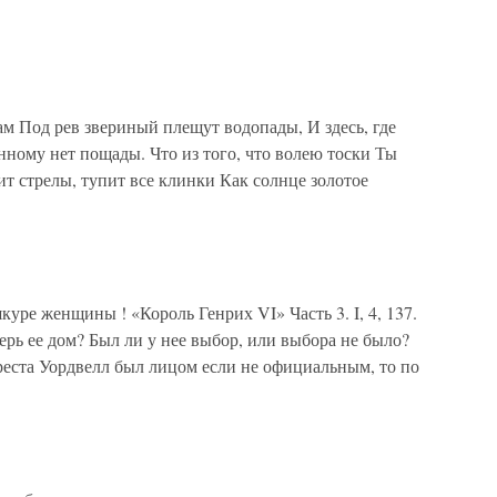
мам Под рев звериный плещут водопады, И здесь, где
енному нет пощады. Что из того, что волею тоски Ты
ит стрелы, тупит все клинки Как солнце золотое
куре женщины ! «Король Генрих VI» Часть 3. I, 4, 137.
ерь ее дом? Был ли у нее выбор, или выбора не было?
реста Уордвелл был лицом если не официальным, то по