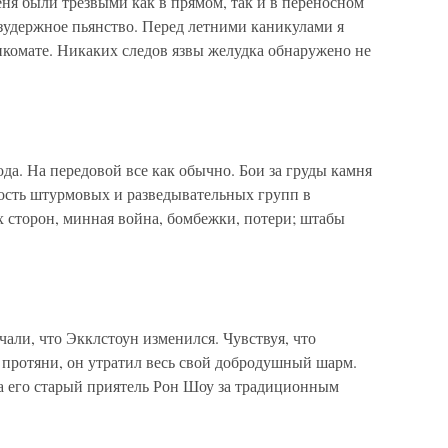
ня были трезвыми как в прямом, так и в переносном
зудержное пьянство. Перед летними каникулами я
комате. Никаких следов язвы желудка обнаружено не
ода. На передовой все как обычно. Бои за груды камня
ость штурмовых и разведывательных групп в
х сторон, минная война, бомбежки, потери; штабы
чали, что Экклстоун изменился. Чувствуя, что
 протяни, он утратил весь свой добродушный шарм.
да его старый приятель Рон Шоу за традиционным