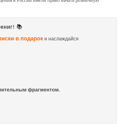
книг! 📚
писки в подарок
и наслаждайся
омительным фрагментом.