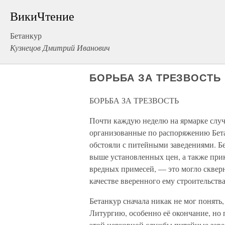
ВикиЧтение
Бетанкур
Кузнецов Дмитрий Иванович
БОРЬБА ЗА ТРЕЗВОСТЬ
БОРЬБА ЗА ТРЕЗВОСТЬ
Почти каждую неделю на ярмарке слу
организованные по распоряжению Бета
обстояли с питейными заведениями. Бе
выше установленных цен, а также прик
вредных примесей, — это могло скверно
качестве вверенного ему строительства
Бетанкур сначала никак не мог понят
Литургию, особенно её окончание, но 
этой церковной службы питейные заве