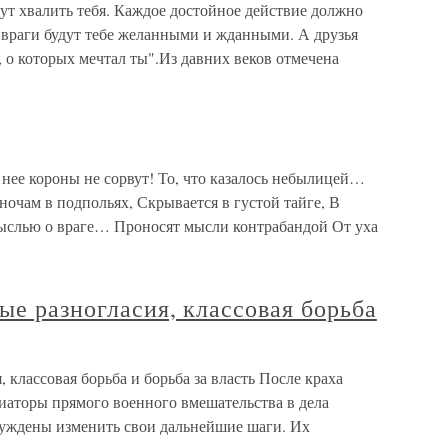
нут хвалить тебя. Каждое достойное действие должно
ти враги будут тебе желанными и жданными. А друзья
 о которых мечтал ты".Из давних веков отмечена
нее короны не сорвут! То, что казалось небылицей…
ночам в подпольях, Скрывается в густой тайге, В
 мыслью о враге… Проносят мысли контрабандой От уха
ые разногласия, классовая борьба
 классовая борьба и борьба за власть После краха
аторы прямого военного вмешательства в дела
нуждены изменить свои дальнейшие шаги. Их