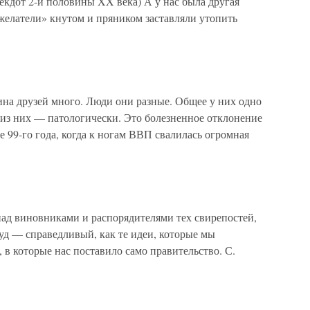
некдот 2-й половины XX века) А у нас была другая
ожелатели» кнутом и пряником заставляли утопить
на друзей много. Люди они разные. Общее у них одно
 из них — патологически. Это болезненное отклонение
е 99-го года, когда к ногам ВВП свалилась огромная
 виновниками и распорядителями тех свирепостей,
уд — справедливый, как те идеи, которые мы
 в которые нас поставило само правительство. С.