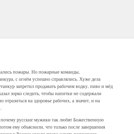
чались пожары. Но пожарные команды,
нкура, с огнём успешно справлялись. Хуже дела
танкур запретил продавать рабочим водку, пиво и мёд
азал зорко следить, чтобы напитки не содержали
 отразиться на здоровье рабочих, а значит, и на
.
ь, почему русские мужики так любят Божественную
потом ему объяснили, что только после завершения
дения в России имели право начать розничную