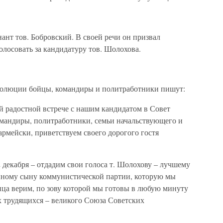
нант тов. Бобровский. В своей речи он призвал
олосовать за кандидатуру тов. Шолохова.
золюции бойцы, командиры и политработники пишут:
 радостной встрече с нашим кандидатом в Совет
мандиры, политработники, семьи начальствующего и
армейски, приветствуем своего дорогого гостя
2 декабря – отдадим свои голоса т. Шолохову – лучшему
нному сыну коммунистической партии, которую мы
нца верим, по зову которой мы готовы в любую минуту
ех трудящихся – великого Союза Советских