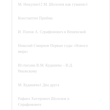
М. Никулин12 М. Шолохов как гуманист
Константин Прийма
И. Попов А. Серафимович в Вешенской
Николай Смирнов Первые годы «Нового
мира»
Из письма В.М. Кудашева – В.Д.
Ряховскому
М. Кудашева1 Два друга
Рафаил Хигерович Шолохов и
Серафимович