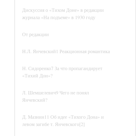
Дискуссия о «Тихом Доне» в редакции
журнала «На подъеме» в 1930 году
От редакции
H.Л. Янчевский1 Реакционная романтика
Н. Сидоренко7 За что пропагандирует
«Тихий Дон»?
Л. Шемшелевич9 Чего не понял
Янчевский?
Д. Мазнин11 Об идее «Тихого Дона» и
левом загибе т. Янчевского[2]