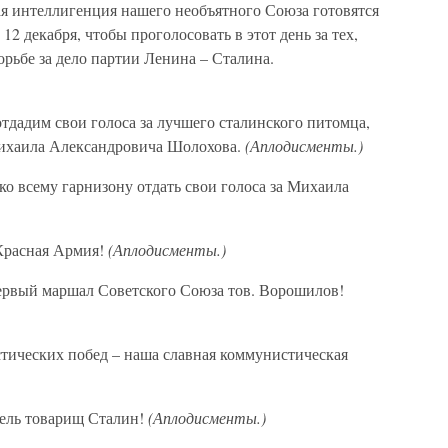
вая интеллигенция нашего необъятного Союза готовятся
12 декабря, чтобы проголосовать в этот день за тех,
рьбе за дело партии Ленина – Сталина.
 отдадим свои голоса за лучшего сталинского питомца,
Михаила Александровича Шолохова.
(Аплодисменты.)
ко всему гарнизону отдать свои голоса за Михаила
 Красная Армия!
(Аплодисменты.)
первый маршал Советского Союза тов. Ворошилов!
стических побед – наша славная коммунистическая
итель товарищ Сталин!
(Аплодисменты.)