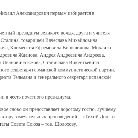
Михаил Александрович первым избирается в
четный президиум великого вождя, друга и учителя
 Сталина, товарищей Вячеслава Михайловича
вича, Климентия Ефремовича Ворошилова, Михаила
дровича Жданова, Андрея Андреевича Андреева,
я Ивановича Ежова, Станислава Викентьевича
ного секретаря германской коммунистической партии,
рнста Тельмана и генерального секретаря испанской
ии в честь почетного президиума.
рвое слово он предоставляет дорогому гостю, лучшему
 автору замечательных произведений – «Тихий Дон» и
таты Совета Союза – тов. Шолохову.