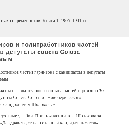
ьях современников. Книга 1. 1905–1941 гг.
иров и политработников частей
 в депутаты совета Союза
овым
ботников частей гарнизона с кандидатом в депутаты
овым
жены начальствующего состава частей гарнизона 30
путаты Совета Союза от Новочеркасского
лександровичем Шолоховым.
адостные улыбки. При появлении тов. Шолохова зал
 «Да здравствует наш славный кандидат писатель-