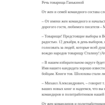
Речь товарища Ганькиной
От жен и семей командного состава сло
– От имени жен командного и начальс
дорогого гостя, любимого писателя –
– Товарищи! Предстоящие выборы в В
радостью. 12 декабря, в день выборов, 
голосовать за людей, которые всей ду
вождю народов товарищу Сталину!
(А
– В нашем избирательном округе буде
Имя нашего кандидата хорошо известн
бойцам. Книги тов. Шолохова стали 
– Михаил Александрович, – говорит т.
ваших новых книг и надеемся, что вы 
командиров и политработников нашей
От жен командиров и политработников 