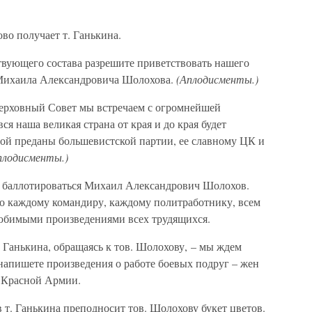
во получает т. Ганькина.
твующего состава разрешите приветствовать нашего
 Михаила Александровича Шолохова.
(Аплодисменты.)
ерховный Совет мы встречаем с огромнейшей
вся наша великая страна от края и до края будет
шой преданы большевистской партии, ее славному ЦК и
плодисменты.)
т баллотироваться Михаил Александрович Шолохов.
о каждому командиру, каждому политработнику, всем
любимыми произведениями всех трудящихся.
 Ганькина, обращаясь к тов. Шолохову, – мы ждем
напишете произведения о работе боевых подруг – жен
 Красной Армии.
т. Ганькина преподносит тов. Шолохову букет цветов.