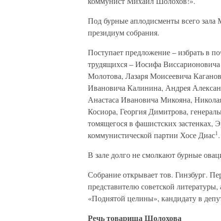
коммунист Михаил Шолохов!».
Под бурные аплодисменты всего зала 
президиум собрания.
Поступает предложение – избрать в по
трудящихся – Иосифа Виссарионовича
Молотова, Лазаря Моисеевича Кагано
Ивановича Калинина, Андрея Алексан
Анастаса Ивановича Микояна, Никола
Косиора, Георгия Димитрова, генераль
томящегося в фашистских застенках, Э
1
коммунистической партии Хосе Диас
.
В зале долго не смолкают бурные овац
Собрание открывает тов. Гинзбург. Пе
представителю советской литературы,
«Поднятой целины», кандидату в депу
Речь товарища Шолохова