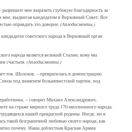
– разрешите мне выразить глубокую благодарность за
ли мне, выдвигая кандидатом в Верховный Совет. Все
честью оправдать это доверие.
(Аплодисменты.)
 кандидатах советского народа в Верховный орган
кого народа является великий Сталин, кому мы
оим счастьем.
(Аплодисменты.)
ет тов. Шолохов, – превратилась в демонстрацию
Союза под знаменем большевистской партии, под
тработники, – говорит Михаил Александрович,
ите на страже мирного труда 170-миллионного народа.
трудящихся нашей прекрасной родины. Нигде, ни в
лась такой безграничной любовью своего народа, как
онятно почему. Наша доблестная Красная Армия