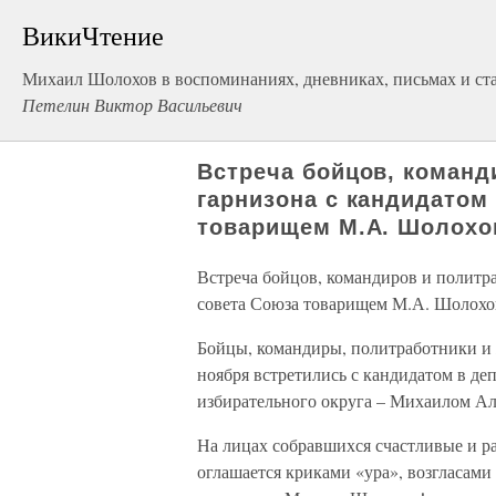
ВикиЧтение
Михаил Шолохов в воспоминаниях, дневниках, письмах и стат
Петелин Виктор Васильевич
Встреча бойцов, команд
гарнизона с кандидатом
товарищем М.А. Шолох
Встреча бойцов, командиров и политра
совета Союза товарищем М.А. Шолох
Бойцы, командиры, политработники и 
ноября встретились с кандидатом в де
избирательного округа – Михаилом А
На лицах собравшихся счастливые и р
оглашается криками «ура», возгласами