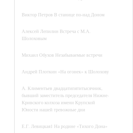
Виктор Петров В станице по-над Доном
Алексей Лепилин Встреча с М.А.
Шолоховым
Михаил Обухов Незабываемые встречи
Андрей Плоткин «На огонек» к Шолохову
А. Климентьев двадцатипятитысячник,
бывший заместитель председателя Нижне-
Кривского колхоза имени Крупской
Юности нашей тревожные дни
Е.Г. Левицкая1 На родине «Тихого Дона»