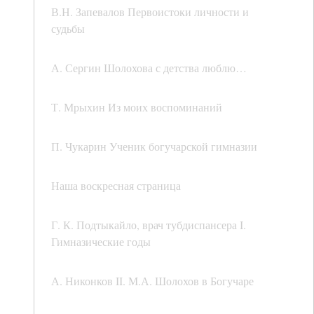
В.Н. Запевалов Первоистоки личности и
судьбы
А. Сергин Шолохова с детства люблю…
Т. Мрыхин Из моих воспоминаний
П. Чукарин Ученик богучарской гимназии
Наша воскресная страница
Г. К. Подтыкайло, врач тубдиспансера I.
Гимназические годы
А. Никонков II. М.А. Шолохов в Богучаре