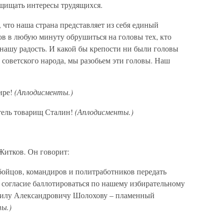
щищать интересы трудящихся.
 что наша страна представляет из себя единый
ов в любую минуту обрушиться на головы тех, кто
а нашу радость. И какой бы крепости ни были головы
 советского народа, мы разобьем эти головы. Наш
ире!
(Аплодисменты.)
итель товарищ Сталин!
(Аплодисменты.)
Житков. Он говорит:
бойцов, командиров и политработников передать
 согласие баллотироваться по нашему избирательному
аилу Александровичу Шолохову – пламенный
ы.)