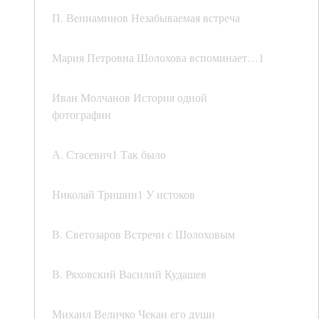
П. Вениаминов Незабываемая встреча
Мария Петровна Шолохова вспоминает…1
Иван Молчанов История одной
фотографии
А. Стасевич1 Так было
Николай Тришин1 У истоков
В. Светозаров Встречи с Шолоховым
В. Ряховский Василий Кудашев
Михаил Величко Чекан его души