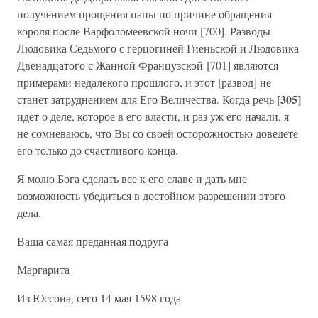
получением прощения папы по причине обращения
короля после Варфоломеевской ночи [700]. Разводы
Людовика Седьмого с герцогиней Гиеньской и Людовика
Двенадцатого с Жанной Французской [701] являются
примерами недалекого прошлого, и этот [развод] не
[305]
станет затруднением для Его Величества. Когда речь
идет о деле, которое в его власти, и раз уж его начали, я
не сомневаюсь, что Вы со своей осторожностью доведете
его только до счастливого конца.
Я молю Бога сделать все к его славе и дать мне
возможность убедиться в достойном разрешении этого
дела.
Ваша самая преданная подруга
Маргарита
Из Юссона, сего 14 мая 1598 года