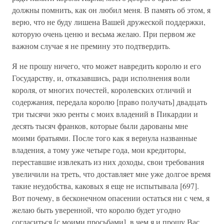
должны помнить, как он любил меня. В память об этом, я
верю, что не буду лишена Вашей дружеской поддержки,
которую очень ценю и весьма желаю. При первом же
важном случае я не премину это подтвердить.
Я не прошу ничего, что может навредить королю и его
Государству, и, отказавшись, ради исполнения воли
короля, от многих почестей, королевских отличий и
содержания, передала королю [право получать] двадцать
три тысячи экю ренты с моих владений в Пикардии и
десять тысяч франков, которые были дарованы мне
моими братьями. После того как я вернула названные
владения, а тому уже четыре года, мои кредиторы,
переставшие извлекать из них доходы, свои требования
увеличили на треть, что доставляет мне уже долгое время
такие неудобства, каковых я еще не испытывала [697].
Вот почему, в бесконечном опасении остаться ни с чем, я
желаю быть уверенной, что королю будет угодно
согласиться [с моими просьбами], в чем я и прошу Вас