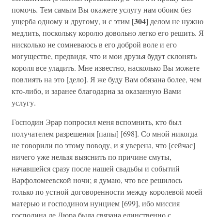
помочь. Тем самым Вы окажете услугу нам обоим без
[304]
ущерба одному и другому, и с этим
делом не нужно
медлить, поскольку королю довольно легко его решить. Я
нисколько не сомневаюсь в его доброй воле и его
могуществе, предвидя, что и мои друзья будут склонять
короля все уладить. Мне известно, насколько Вы можете
повлиять на это [дело]. Я же буду Вам обязана более, чем
кто-либо, и заранее благодарна за оказанную Вами
услугу.
Господин Эрар попросил меня вспомнить, кто был
получателем разрешения [папы] [698]. Со мной никогда
не говорили по этому поводу, и я уверена, что [сейчас]
ничего уже нельзя выяснить по причине смуты,
начавшейся сразу после нашей свадьбы и событий
Варфоломеевской ночи; я думаю, что все решилось
только по устной договоренности между королевой моей
матерью и господином нунцием [699], ибо миссия
господина де Дюра была связана единственно с