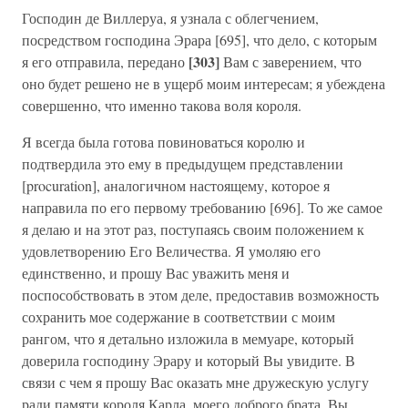
Господин де Виллеруа, я узнала с облегчением,
посредством господина Эрара [695], что дело, с которым
[303]
я его отправила, передано
Вам с заверением, что
оно будет решено не в ущерб моим интересам; я убеждена
совершенно, что именно такова воля короля.
Я всегда была готова повиноваться королю и
подтвердила это ему в предыдущем представлении
[procuration], аналогичном настоящему, которое я
направила по его первому требованию [696]. То же самое
я делаю и на этот раз, поступаясь своим положением к
удовлетворению Его Величества. Я умоляю его
единственно, и прошу Вас уважить меня и
поспособствовать в этом деле, предоставив возможность
сохранить мое содержание в соответствии с моим
рангом, что я детально изложила в мемуаре, который
доверила господину Эрару и который Вы увидите. В
связи с чем я прошу Вас оказать мне дружескую услугу
ради памяти короля Карла, моего доброго брата. Вы