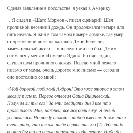
Сделав заявление в посольстве, я уехал в Америку.
…Я сидел в «Шато Мормон», писал сценарий. Шел
проливной весенний дождь. Он продолжался четыре или
пять недель. Я жил в том самом номере-домике, где умер
от чрезмерной дозы наркотиков Джон Белуччи,
замечательный актер — впоследствии его брат Джим
снимался у меня в «Гомере и Эдди». Я сидел один,
слушал шум проливного дождя. Передо мной лежало
письмо от мамы, очень дорогое мне письмо — сегодня
оно постоянно со мной:
«Мой дорогой любимый Андрон! Это уже второе в этом
месяце письмо. Первое отвозил Саша Вишневский.
Получил ли ты его? За эти двадцать дней кое-что
прояснилось. Мне, наконец, все же дали визу. Я очень
успокоилась. Но поеду только с тобой вместе. Я все-таки
очень рада, что писала тебе первое письмо
[2]
Тебе надо
во что бы то ни стало приехать сюда, летом. Надо бы