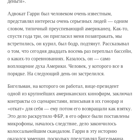
деньги».
Адвокат Гарри был человеком очень известным,
представлял интересы очень серьезных людей — одним
словом, типичный преуспевающий американец. Как-то,
спустя года три, он пригласил меня позавтракать, мы
встретились, он курил, был бодр, подтянут. Рассказывал
о том, что сегодня двадцать восемь раз переплыл бассейн,
о каких-то соревнованиях. Казалось, он — само
воплощение духа Америки. Человек, у которого все в
порядке. На следующий день он застрелился.
Бигельман, на которого он работал, вице-президент
одной из крупнейших американских кинофирм, заключал
контракты со сценаристами, вписывая в их гонорар и
«откат» для себя — ему потом его возвращали как взятку.
Это дело раскрутило ФБР, в его офисе были поставлены
микрофоны, началось следствие, дело закончилось
колоссальнейшим скандалом. Гарри в эту историю
оказался замешан, поскольку представлял Бигельмана.