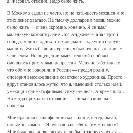
я. Фасовал, отвозил. Надо было жить.
В Москву я ездил не часто, но на пять-шесть месяцев мне
этих денег хватало. На тысячу долларов в месяц можно
было жить — очень скромно, конечно. Я снимал
маленькую комнатку, не в Лос-Анджелесе, а за чертой
города, ходил в одних и тех же джинсах, купил старую
машину. Жить было интересно, я был очень счастливым
человеком. Но ощущение замечательной свободы
сменялось приступами депрессии. Меня не заботило то,
что обо мне говорили в России — предал родину,
опозорил высокое звание советского художника. Просто
вдруг становилось жутко, что я, имеющий столько идей,
умеющий снимать фильмы, сижу без дела. А время шло…
Но когда проходило отчаяние — снова возникала
надежда.
Мне нравилось калифорнийское солнце, ветер, океан,
новые знакомства. Я чувствовал себя таким молодым!
Мне было все внове, всему надо было заново учиться —