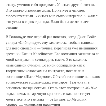
языку, умению себя продавать. Учиться другой жизни.
Это давало огромные силы. По натуре я человек
любознательный. Учиться мне было интересно. Я жалел,
что уехал в сорок три года. Надо бы на десяток лет
раньше.
В Голливуде мне первый раз повезло, когда Джон Войт
увидел «Сибириаду», ему захотелось, чтобы я написал
для него сценарий — точнее, переписал уже имевшийся,
гречанки Елены Калейнотис. Его компания заключила со
мной контракт на семнадцать тысяч. Это казалось
немыслимой суммой. Со мной обращались как с
творческим человеком на контракте, поселили в
гостинице «Шато Мормон». Об этой гостинице написано
во множестве голливудских мемуаров. Там живут в
основном звезды богемы. Отель этот построен в 40-50-е
годы, похож на мрачную крепость, и как повествует
молва, все, кто там жил — от Битлов до Мэрилин
Монро, — принимали наркотики.