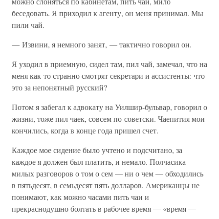
можно слоняться по кабинетам, пить чаи, мило
беседовать. Я приходил к агенту, он меня принимал. Мы
пили чай.
— Извини, я немного занят, — тактично говорил он.
Я уходил в приемную, сидел там, пил чай, замечал, что на
меня как-то странно смотрят секретари и ассистенты: что
это за непонятный русский?
Потом я забегал к адвокату на Уилшир-бульвар, говорил о
жизни, тоже пил чаек, совсем по-советски. Чаепития мои
кончились, когда в конце года пришел счет.
Каждое мое сидение было учтено и подсчитано, за
каждое я должен был платить, и немало. Полчасика
милых разговоров о том о сем — ни о чем — обходились
в пятьдесят, в семьдесят пять долларов. Американцы не
понимают, как можно часами пить чаи и
прекраснодушно болтать в рабочее время — «время —