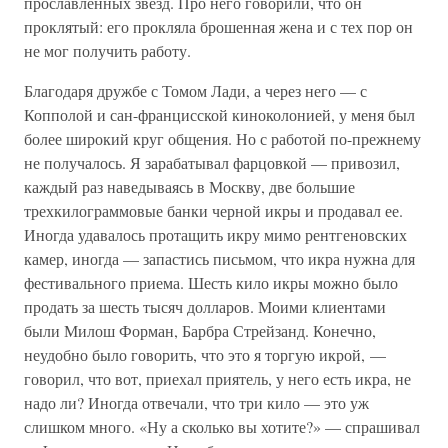
прославленных звезд. Про него говорили, что он
проклятый: его прокляла брошенная жена и с тех пор он
не мог получить работу.
Благодаря дружбе с Томом Лади, а через него — с
Копполой и сан-францисской киноколонией, у меня был
более широкий круг общения. Но с работой по-прежнему
не получалось. Я зарабатывал фарцовкой — привозил,
каждый раз наведываясь в Москву, две большие
трехкилограммовые банки черной икры и продавал ее.
Иногда удавалось протащить икру мимо рентгеновских
камер, иногда — запастись письмом, что икра нужна для
фестивального приема. Шесть кило икры можно было
продать за шесть тысяч долларов. Моими клиентами
были Милош Форман, Барбра Стрейзанд. Конечно,
неудобно было говорить, что это я торгую икрой, —
говорил, что вот, приехал приятель, у него есть икра, не
надо ли? Иногда отвечали, что три кило — это уж
слишком много. «Ну а сколько вы хотите?» — спрашивал