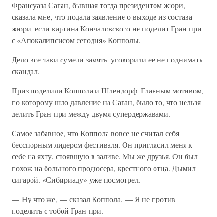
Франсуаза Саган, бывшая тогда президентом жюри,
сказала мне, что подала заявление о выходе из состава
жюри, если картина Кончаловского не поделит Гран-при
с «Апокалипсисом сегодня» Копполы.
Дело все-таки сумели замять, уговорили ее не поднимать
скандал.
Приз поделили Коппола и Шлендорф. Главным мотивом,
по которому шло давление на Саган, было то, что нельзя
делить Гран-при между двумя супердержавами.
Самое забавное, что Коппола вовсе не считал себя
бесспорным лидером фестиваля. Он пригласил меня к
себе на яхту, стоявшую в заливе. Мы же друзья. Он был
похож на большого продюсера, крестного отца. Дымил
сигарой. «Сибириаду» уже посмотрел.
— Ну что же, — сказал Коппола. — Я не против
поделить с тобой Гран-при.