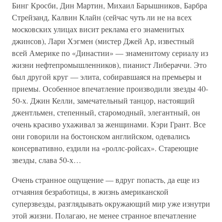
Бинг Кросби, Дин Мартин, Михаил Барышников, Барбра
Стрейзанд, Калвин Клайн (сейчас чуть ли не на всех
московских улицах висит реклама его знаменитых
джинсов), Лари Хэгмен (мистер Джей Ар, известный
всей Америке по «Династии» — знаменитому сериалу из
жизни нефтепромышленников), пианист Либераччи. Это
был другой круг — элита, собиравшаяся на премьеры и
приемы. Особенное впечатление производили звезды 40-
50-х. Джин Келли, замечательный танцор, настоящий
джентльмен, степенный, старомодный, элегантный, он
очень красиво ухаживал за женщинами. Кэри Грант. Все
они говорили на бостонском английском, одевались
консервативно, ездили на «роллс-ройсах». Стареющие
звезды, слава 50-х…
Очень странное ощущение — вдруг попасть, да еще из
отчаяния безработицы, в жизнь американской
суперзвезды, разглядывать окружающий мир уже изнутри
этой жизни. Полагаю, не менее странное впечатление