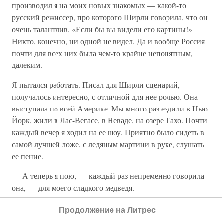
производил я на моих новых знакомых — какой-то
русский режиссер, про которого Ширли говорила, что он
очень талантлив. «Если бы вы видели его картины!»
Никто, конечно, ни одной не видел. Да и вообще Россия
почти для всех них была чем-то крайне непонятным,
далеким.
Я пытался работать. Писал для Ширли сценарий,
получалось интересно, с отличной для нее ролью. Она
выступала по всей Америке. Мы много раз ездили в Нью-
Йорк, жили в Лас-Вегасе, в Неваде, на озере Тахо. Почти
каждый вечер я ходил на ее шоу. Приятно было сидеть в
самой лучшей ложе, с ледяным мартини в руке, слушать
ее пение.
— А теперь я пою, — каждый раз непременно говорила
она, — для моего сладкого медведя.
Никто в зале не знал, что речь обо мне.
Продолжение на Литрес