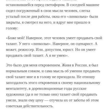
остановившейся перед светофором. В соседней машине
сидел погруженный в свои мысли человек, слегка
усталый после дня работы, окна его «линкольна» были
закрыты, я смотрел на него, и вдруг мне пришло в
голову:
«Боже мой! Наверное, этот человек умеет продавать свой
талант. У него «линкольн». Наверное, он сценарист. А
может, режиссер. Или, допустим, юрист. Но он умеет
продавать свой талант. А я не умею».
Это было для меня откровением. Живя в России, я был
нормальным совком, и сама мысль об умении продавать
свой талант мне и в голову не приходила. Не отношу
запоздалость этого откровения к своему национальному
менталитету, в дореволюционные годы русские
художники (да и не только они) талант свой продавать
умели, знали ему цену — отучила их от заботы об этом
советская действительность.