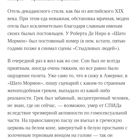
Отель декадансного стиля, как бы из английского XIX
века. При этом еда неважная, обстановка мрачная, моден
отель был исключительно благодаря славным именам
своих былых постояльцев. У Роберта Де Ниро в «Шато
Мормон» был постоянный номер (в нем, кстати, пятью
годами позже я снимал сцены «Стыдливых людей»).
В очередной раз я жил как во сне. Сон был не всегда
приятным, иногда очень тяжким, но все равно было
ощущение полета. Уже само то, что я сижу в Америке, в
«Шато Мормон», пишу сценарий с каким-то странным
женоподобным греком, выпадало из какой-либо
реальности. Грек был забавный, эксцентричный человек,
не знаю, где он сейчас, — возможно, умер от СПИДа
вследствие чрезмерной активности по гомосексуальной
части. На православную пасху он въехал в греческую
церковь на белом коне, завернутый в белую простыню с
золоченым терновым венцом на голове — так он