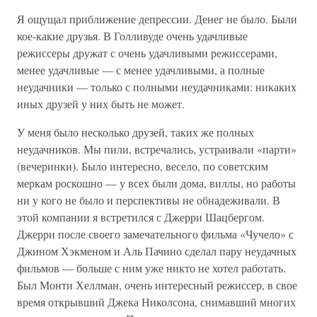
Я ощущал приближение депрессии. Денег не было. Были
кое-какие друзья. В Голливуде очень удачливые
режиссеры дружат с очень удачливыми режиссерами,
менее удачливые — с менее удачливыми, а полные
неудачники — только с полными неудачниками: никаких
иных друзей у них быть не может.
У меня было несколько друзей, таких же полных
неудачников. Мы пили, встречались, устраивали «парти»
(вечеринки). Было интересно, весело, по советским
меркам роскошно — у всех были дома, виллы, но работы
ни у кого не было и перспективы не обнадеживали. В
этой компании я встретился с Джерри Шацбергом.
Джерри после своего замечательного фильма «Чучело» с
Джином Хэкменом и Аль Пачино сделал пару неудачных
фильмов — больше с ним уже никто не хотел работать.
Был Монти Хеллман, очень интересный режиссер, в свое
время открывший Джека Николсона, снимавший многих