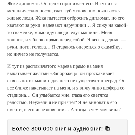
Жеке дипломат. Он цепко принимает его. И тут из-за
металлических носов, глаз, губ мгновенно появляются
живые люди. Жека пытается отбросить дипломат, но его
хватают за руки, надевают наручники… Я сижу на какой-
то скамейке, мимо идут люди, едут машины. Меня
тошнит, и я блюю прямо перед собой. Я весь в дерьме —
руки, ноги, голова… Я стараюсь опереться о скамейку,
но ничего не получается.
И тут из расплывчатого марева прямо на меня
выкатывает желтый «Запорожец», он проскакивает
сквозь поток машин, для него не существует преград. Он
все ближе накатывает на меня, и я вижу лицо шофера со
стадиона… Он улыбается мне, глаза его светятся
радостью. Неужели я не при чем? Я не виноват в его
смерти, в его исчезновении… А тогда в чем моя вина?
Более 800 000 книг и аудиокниг! 📚