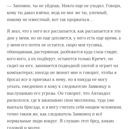
— Запомни, ты не уйдешь. Никто еще не уходил. Говори,
кому ты давал взятки, ведь не мог же ты, уличный,
никому не известный, вот так прорваться…
Я знал, что у него все рассыпается, как рассыпается в эти
дни у меня, но он еще цепляется, у него есть еще время, а
у меня его почти не остается, скоро моя тусовка,
обнищавшая, растерянная, разбежится куда глаза глядят,
кого-кого, а их подберут, останется только Кречет, он
сидит на юге, занимается подводной охотой и играет на
компьютерах; иногда он звонит мне и говорит, чтобы я
бросал все и приезжал к нему, но я никуда не могу
уехать, ежедневно я хожу к следователю Замковцу и
выслушиваю его угрозы. Он говорит, что Автандил
раскололся, где я закапываю свои миллионы, туда уже
выехала бригада, и я могу считать себя нищим человеком,
точно таким же, как следователь Замковец и всё
нормальные люди вокруг. Я слушаю этот бред, киваю
головой и молчу.