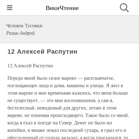
ВикиЧтение
Человек Тусовки
Разин Андрей
12 Алексей Распутин
12 Алексей Распутин
Передо мной было сизое марево — расплывчатое,
поглощающее лица и дома, машины и улицы. Я жил в
этом мареве и мне временами казалось, что меня больше
не существует, — это мои воспоминания, а сам я,
бестелесный, невидимый для других, летаю в этом
мареве, не понимая происходящего. Такое было со мной,
когда я ехал в поезде на Север. Денег не было ни
копейки, в мешке лежал последний сухарь, я грыз его и
обессиленный от голода засылал, а когда просыпался, то