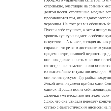
старенькие, блестящие на срамных ме
долгой носки, стоптанные, модные лет
пробавляются тем, что выдают гастрол
червонцы. На этот раз мы обошлись без
Пускай себе слушают, а затем пишут н
уровень культуры падает, особенно к
искусство… А может, сегодня им как р
справке, что резким диссонансом упад
продемонстрировавшей верность традиц
они повадились носить мне свои стате
пятистрочные заметки, и они остаются 
их высочайшие титулы инспекторов. Ну
они не интересуют. Где рыбка покрупн
Жекой дела, неужели прибыл один Сен
одинок. Прошла вся из себя модная дам
Дамочка уже несколько лет ведет одну
Ясно, что она увидела передачу конку
статью с фантастическим анонсом на п