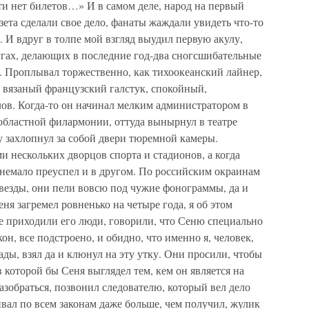
чти нет билетов…» И в самом деле, народ на первый
зета сделали свое дело, фанаты жаждали увидеть что-то
. И вдруг в толпе мой взгляд выудил первую акулу,
гах, делающих в последние год-два сногсшибательные
. Проплывал торжественно, как тихоокеанский лайнер,
вязаный французский галстук, спокойный,
ов. Когда-то он начинал мелким администратором в
 областной филармонии, оттуда вынырнул в театре
у захлопнул за собой двери тюремной камеры.
и нескольких дворцов спорта и стадионов, а когда
 немало преуспел и в другом. По российским окраинам
везды, они пели вовсю под чужие фонограммы, да и
я загремел ровненько на четыре года, я об этом
не приходили его люди, говорили, что Сеню специально
он, все подстроено, и обидно, что именно я, человек,
ады, взял да и клюнул на эту утку. Они просили, чтобы
в которой бы Сеня выглядел тем, кем он является на
азобраться, позвонил следователю, который вел дело
ивал по всем законам даже больше, чем получил, жулик