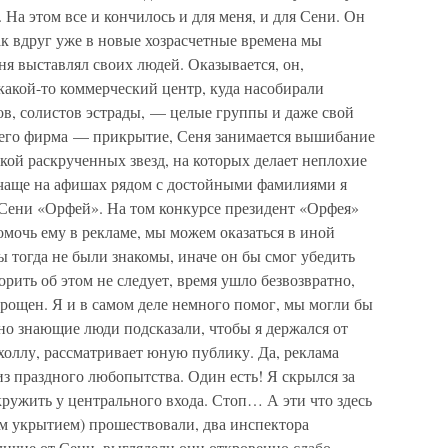
. На этом все и кончилось и для меня, и для Сени. Он
как вдруг уже в новые хозрасчетные времена мы
ня выставлял своих людей. Оказывается, он,
какой-то коммерческий центр, куда насобирали
ов, солистов эстрады, — целые группы и даже свой
 его фирма — прикрытие, Сеня занимается вышибание
пкой раскрученных звезд, на которых делает неплохие
и чаще на афишах рядом с достойными фамилиями я
 Сени «Орфей». На том конкурсе президент «Орфея»
омочь ему в рекламе, мы можем оказаться в иной
мы тогда не были знакомы, иначе он бы смог убедить
орить об этом не следует, время ушло безвозвратно,
прощен. Я и в самом деле немного помог, мы могли бы
но знающие люди подсказали, чтобы я держался от
холлу, рассматривает юную публику. Да, реклама
из праздного любопытства. Один есть! Я скрылся за
 кружить у центрального входа. Стоп… А эти что здесь
м укрытием) прошествовали, два инспектора
личие от Сени, выглядели они откровенно слабо —