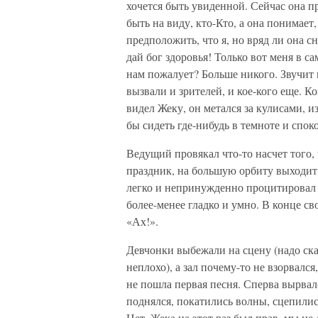
хочется быть увиденной. Сейчас она пр
быть на виду, кто-Кто, а она понимает,
предположить, что я, но вряд ли она с
дай бог здоровья! Только вот меня в са
нам пожалует? Больше никого. Звучит 
вызвали и зрителей, и кое-кого еще. Ко
видел Жеку, он метался за кулисами, 
бы сидеть где-нибудь в темноте и спо
Ведущий провякал что-то насчет того
праздник, на большую орбиту выходит 
легко и непринужденно процитировал п
более-менее гладко и умно. В конце св
«Ах!».
Девчонки выбежали на сцену (надо ска
неплохо), а зал почему-то не взорвался
не пошла первая песня. Сперва вырвалс
поднялся, покатились волны, сцепилис
Нет, Жека на этот раз был прав, мы не