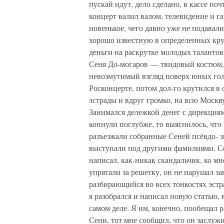
пускай идут, дело сделано, в кассе по
концерт валил валом, телевидение и га
новенькое, чего давно уже не подавали
хорошо известную в определенных кру
деньги на раскрутке молодых талантов
Сеня До-могаров — твидовый костюм, 
невозмутимый взгляд поверх юных гол
Росконцерте, потом дол-го крутился в
эстрады и вдруг громко, на всю Москв
Занимался дележкой денег с дирекциям
копнули поглубже, то выяснилось, что
разъезжали собранные Сеней псёвдо- з
выступали под другими фамилиями. Сен
написал, как-никак скандальчик, ко м
упрятали за решетку, он не нарушал зак
разбирающийся во всех тонкостях эстр
я разобрался и написал новую статью, 
самом деле. Я им, конечно, пообещал р
Сени, тот мне сообщил, что он заслуж