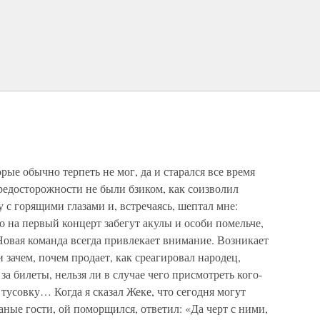
рые обычно терпеть не мог, да и старался все время
редосторожности не были бзиком, как соизволил
 с горящими глазами и, встречаясь, шептал мне:
о на первый концерт забегут акулы и особи помельче,
овая команда всегда привлекает внимание. Возникает
 зачем, почем продает, как среагировал народец,
 билеты, нельзя ли в случае чего присмотреть кого-
ю тусовку… Когда я сказал Жеке, что сегодня могут
ные гости, ой поморщился, ответил: «Да черт с ними,