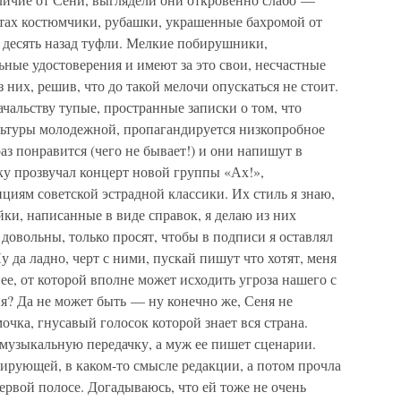
стах костюмчики, рубашки, украшенные бахромой от
 десять назад туфли. Мелкие побирушники,
ьные удостоверения и имеют за это свои, несчастные
 них, решив, что до такой мелочи опускаться не стоит.
ачальству тупые, пространные записки о том, что
ультуры молодежной, пропагандируется низкопробное
аз понравится (чего не бывает!) и они напишут в
ку прозвучал концерт новой группы «Ах!»,
иям советской эстрадной классики. Их стиль я знаю,
йки, написанные в виде справок, я делаю из них
довольны, только просят, чтобы в подписи я оставлял
 да ладно, черт с ними, пускай пишут что хотят, меня
ее, от которой вполне может исходить угроза нашего с
я? Да не может быть — ну конечно же, Сеня не
очка, гнусавый голосок которой знает вся страна.
 музыкальную передачку, а муж ее пишет сценарии.
рирующей, в каком-то смысле редакции, а потом прочла
ервой полосе. Догадываюсь, что ей тоже не очень