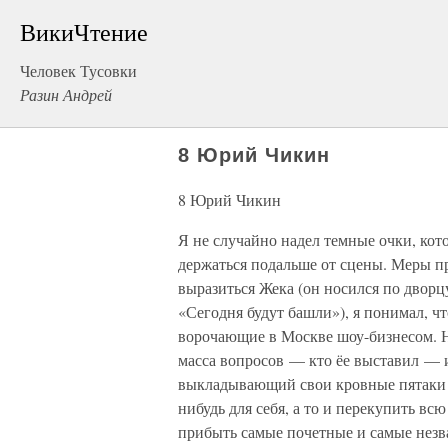
ВикиЧтение
Человек Тусовки
Разин Андрей
8 Юрий Чикин
8 Юрий Чикин
Я не случайно надел темные очки, кото
держаться подальше от сцены. Меры п
выразиться Жека (он носился по дворцу
«Сегодня будут башли»), я понимал, чт
ворочающие в Москве шоу-бизнесом. Н
масса вопросов — кто ёе выставил — и
выкладывающий свои кровные пятаки за
нибудь для себя, а то и перекупить вс
прибыть самые почетные и самые незва