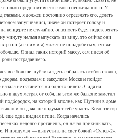
ще столько предстоит всего самого неожиданного. У
д глазами, я должен постоянно отрезвлять его, делать
етодом запугивания), иначе он потеряет голову и
на концерте не случайно, опасность будет подстерегать
ну минуту нельзя выпускать из виду, это сейчас они
автра он (а с ним и я) может не понадобиться, тут же
обольше, Я знал таких историй массу, сам писал об
 в роли пострадавшего.
ся все больше, публика здесь собралась особого толка,
 по дворам, подъездам и закоулкам Москвы пойдет
о начала не останется ни одного билета. Сидя на
ьно в двух метрах от себя, на этом же балконе заметил
ый подбородок, на который вполне, как Шутили в доме
стакан и он даже не подумает себе упасть. Композитор
й, еще одна видная птица. Когда начались
 песенках недолго протянешь, он начал прикидывать,
е. И придумал — выпустить на свет божий «Супер-2».
катит со своей командой Распутин, а сам направлялся