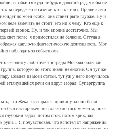
ойдет и забьется куда-нибудь в дальний ряд, чтобы не
 что за передачей и газетой кто-то стоит. Проще всего
низойдет до моей особы, она станет рыть глубже. Ну и
мом деле замечать не стоит, это ни к чему. Кто еще к
первый звонок. Ну, и так вполне достаточно. Мы
гда свет погас, я примостился на балконе. Оттуда я
изображая какую-то фантастическую деятельность. Мог
койно наблюдать за событиями.
, что сегодня у любителей эстрады Москвы большой
группа, которую до этого знали немногие. Он тут же-
ару абзацев из моей статьи, тут уж у него получилось
оей затянувшейся речи он вдруг заорал: Супергруппа
зать, что Жека расстарался, прикинуты они были
, он был насторожен, но только до того момента, пока
я глубокий вздох, потом стон, потом крик, зал
ь руки… Я почувствовал, что вспотел от напряжения.
 должны были упустить свой шанс и, можно сказать, не