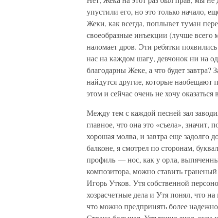
упустили его, но это только начало, е
Жеки, как всегда, поплывет туман пере
своеобразные инъекции (лучше всего м
наломает дров. Эти ребятки появились 
нас на каждом шагу, девчонок ни на од
благодарны Жеке, а что будет завтра? З
найдутся другие, которые наобещают п
этом и сейчас очень не хочу оказаться
Между тем с каждой песней зал заводил
главное, что она это «съела», значит,
хорошая молва, и завтра еще задолго д
балконе, я смотрел по сторонам, буквал
профиль — нос, как у орла, выпяченн
композитора, можно ставить граненый 
Игорь Утков. Утя собственной персоно
хозрасчетные дела и Утя понял, что на
что можно предпринять более надежно
Страна большая, Утя точно знал, куда 