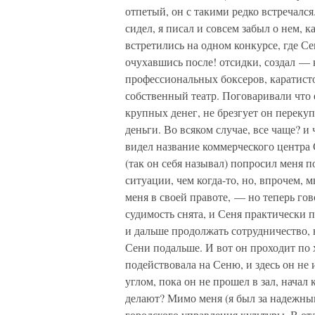
отпетый, он с такими редко встречался
сидел, я писал и совсем забыл о нем, 
встретились на одном конкурсе, где Се
очухавшись после! отсидки, создал — 
профессиональных боксеров, каратист
собственный театр. Поговаривали что
крупных денег, не брезгует он переку
деньги. Во всяком случае, все чаще? 
видел название коммерческого центра
(так он себя называл) попросил меня п
ситуации, чем когда-то, но, впрочем, 
меня в своей правоте, — но теперь гов
судимость снята, и Сеня практически 
и дальше продолжать сотрудничество, 
Сени подальше. И вот он проходит по 
подействовала на Сеню, и здесь он не 
углом, пока он не прошел в зал, начал
делают? Мимо меня (я был за надежны
городского управления культуры. В от