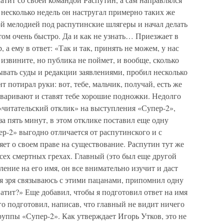
 несколько недель он настругал примерно таких же
й мелодией под распутинские шлягеры и начал делать
том очень быстро. Да и как не узнать… Приезжает в
 а ему в ответ: «Так и так, принять не можем, у нас
 извините, но публика не поймет, и вообще, сколько
сывать суды и редакции заявлениями, пробил несколько
нт потирал руки: вот, тебе, мальчик, получай, есть же
еваривают и ставят тебе хорошие подножки. Недолго
 «читательский отклик» на выступления «Супер-2»,
 за пять минут, в этом отклике поставил еще одну
ер-2» выгодно отличается от распутинского и с
яет о своем праве на существование. Распутин тут же
сех смертных грехах. Главный (это был еще другой
вление на его имя, он все внимательно изучит и даст
о я зря связываюсь с этими пацанами, припомнил одну
атит?» Еще добавил, чтобы я подготовил ответ на имя
го подготовил, написав, что главный не видит ничего
уппы «Супер-2». Как утверждает Игорь Утков, это не