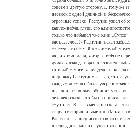
совсем в другую сторону. К тому же за
песенок с одной длинной и бесконечно
огромные успехи. Распутин узнал об э
какую-нибудь глушь его администратор,
только что побывал уже один „Супер“,
вас развелось?» Распутин начал забра
статеек в газетах. Я в этот самый моме
люди кроме меня, которые тебя не пер
думая, я взял да и дал положительный
который сам же, ясное дело, и навалял
подножку Распутину, сказав, что «Суп
каждым днем все более уверенно заявл
позвонил главному, обвинил меня во в
человек) сказал, чтобы он написал зая
ему ответ. Вызвав меня, он сказал, чт
старую историю и заметил: «Может, хв
Распутина за подписью главного, и я е
предосудительного в существовании гр