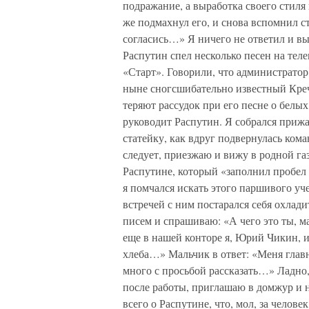
подражание, а выработка своего стиля 
же подмахнул его, и снова вспомнил с
согласись…» Я ничего не ответил и вы
Распутин спел несколько песен на теле
«Старт». Говорили, что администратор 
ныне сногсшибательно известный Креч
теряют рассудок при его песне о белы
руководит Распутин. Я собрался прижа
статейку, как вдруг подвернулась ком
следует, приезжаю и вижу в родной газ
Распутине, который «заполнил пробел 
я помчался искать этого паршивого уче
встречей с ним постарался себя охладит
писем и спрашиваю: «А чего это ты, ма
еще в нашей конторе я, Юрий Чикин, и
хлеба…» Мальчик в ответ: «Меня глав
много с просьбой рассказать…» Ладно,
после работы, приглашаю в домжур и н
всего о Распутине, что, мол, за челов