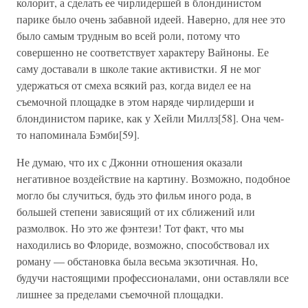
колорит, а сделать ее чирлидершей в блондинистом
парике было очень забавной идеей. Наверно, для нее это
было самым трудным во всей роли, потому что
совершенно не соответствует характеру Вайноны. Ее
саму доставали в школе такие активистки. Я не мог
удержаться от смеха всякий раз, когда видел ее на
съемочной площадке в этом наряде чирлидерши и
блондинистом парике, как у Хейли Миллз[58]. Она чем-
то напоминала Бэмби[59].
Не думаю, что их с Джонни отношения оказали
негативное воздействие на картину. Возможно, подобное
могло бы случиться, будь это фильм иного рода, в
большей степени зависящий от их сближений или
размолвок. Но это же фэнтези! Тот факт, что мы
находились во Флориде, возможно, способствовал их
роману — обстановка была весьма экзотичная. Но,
будучи настоящими профессионалами, они оставляли все
лишнее за пределами съемочной площадки.