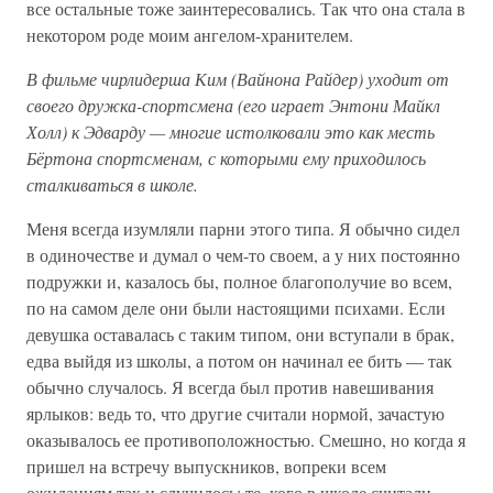
все остальные тоже заинтересовались. Так что она стала в
некотором роде моим ангелом-хранителем.
В фильме чирлидерша Ким (Вайнона Райдер) уходит от
своего дружка-спортсмена (его играет Энтони Майкл
Холл) к Эдварду — многие истолковали это как месть
Бёртона спортсменам, с которыми ему приходилось
сталкиваться в школе.
Меня всегда изумляли парни этого типа. Я обычно сидел
в одиночестве и думал о чем-то своем, а у них постоянно
подружки и, казалось бы, полное благополучие во всем,
по на самом деле они были настоящими психами. Если
девушка оставалась с таким типом, они вступали в брак,
едва выйдя из школы, а потом он начинал ее бить — так
обычно случалось. Я всегда был против навешивания
ярлыков: ведь то, что другие считали нормой, зачастую
оказывалось ее противоположностью. Смешно, но когда я
пришел на встречу выпускников, вопреки всем
ожиданиям так и случилось: те, кого в школе считали