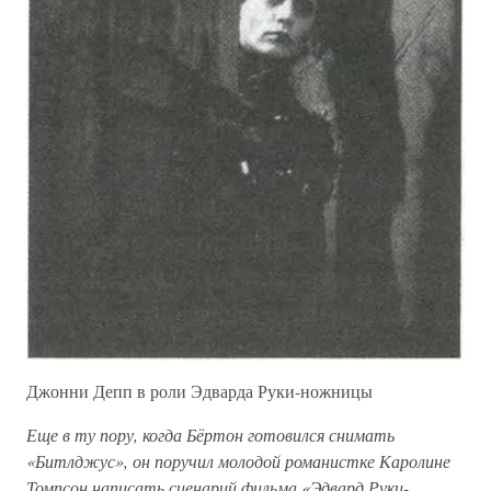
Джонни Депп в роли Эдварда Руки-ножницы
Еще в ту пору, когда Бёртон готовился снимать
«Битлджус», он поручил молодой романистке Каролине
Томпсон написать сценарий фильма «Эдвард Руки-