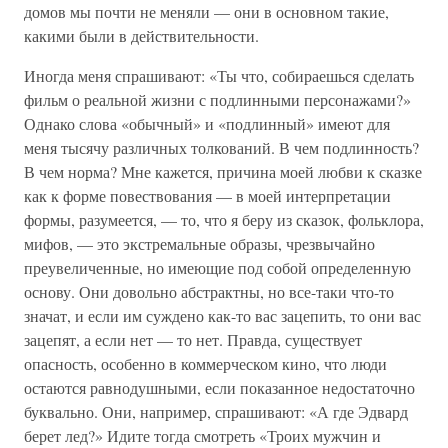
домов мы почти не меняли — они в основном такие,
какими были в действительности.
Иногда меня спрашивают: «Ты что, собираешься сделать
фильм о реальной жизни с подлинными персонажами?»
Однако слова «обычный» и «подлинный» имеют для
меня тысячу различных толкований. В чем подлинность?
В чем норма? Мне кажется, причина моей любви к сказке
как к форме повествования — в моей интерпретации
формы, разумеется, — то, что я беру из сказок, фольклора,
мифов, — это экстремальные образы, чрезвычайно
преувеличенные, но имеющие под собой определенную
основу. Они довольно абстрактны, но все-таки что-то
значат, и если им суждено как-то вас зацепить, то они вас
зацепят, а если нет — то нет. Правда, существует
опасность, особенно в коммерческом кино, что люди
остаются равнодушными, если показанное недостаточно
буквально. Они, например, спрашивают: «А где Эдвард
берет лед?» Идите тогда смотреть «Троих мужчин и