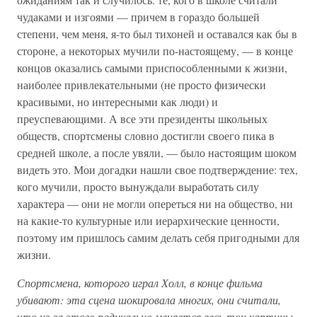
чудаками и изгоями — причем в гораздо большей
степени, чем меня, я-то был тихоней и оставался как бы в
стороне, а некоторых мучили по-настоящему, — в конце
концов оказались самыми приспособленными к жизни,
наиболее привлекательными (не просто физически
красивыми, но интересными как люди) и
преуспевающими. А все эти президенты школьных
обществ, спортсмены словно достигли своего пика в
средней школе, а после увяли, — было настоящим шоком
видеть это. Мои догадки нашли свое подтверждение: тех,
кого мучили, просто вынуждали выработать силу
характера — они не могли опереться ни на общество, ни
на какие-то культурные или иерархические ценности,
поэтому им пришлось самим делать себя пригодными для
жизни.
Спортсмена, которого играл Холл, в конце фильма
убивают: эта сцена шокировала многих, они считали,
что из-за этого радикально меняется весь тон картины.