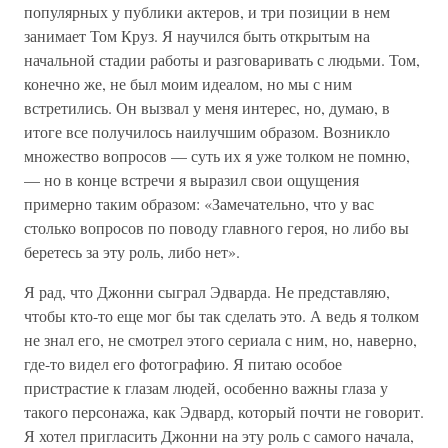
популярных у публики актеров, и три позиции в нем
занимает Том Круз. Я научился быть открытым на
начальной стадии работы и разговаривать с людьми. Том,
конечно же, не был моим идеалом, но мы с ним
встретились. Он вызвал у меня интерес, но, думаю, в
итоге все получилось наилучшим образом. Возникло
множество вопросов — суть их я уже толком не помню,
— но в конце встречи я выразил свои ощущения
примерно таким образом: «Замечательно, что у вас
столько вопросов по поводу главного героя, но либо вы
беретесь за эту роль, либо нет».
Я рад, что Джонни сыграл Эдварда. Не представляю,
чтобы кто-то еще мог бы так сделать это. А ведь я толком
не знал его, не смотрел этого сериала с ним, но, наверно,
где-то видел его фотографию. Я питаю особое
пристрастие к глазам людей, особенно важны глаза у
такого персонажа, как Эдвард, который почти не говорит.
Я хотел пригласить Джонни на эту роль с самого начала,