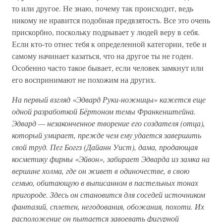
то или другое. Не знаю, почему так происходит, ведь
никому не нравится подобная предвзятость. Все это очень
прискорбно, поскольку подрывает у людей веру в себя.
Если кто-то отнес тебя к определенной категории, тебе и
самому начинает казаться, что на другое ты не годен.
Особенно часто такое бывает, если человек замкнут или
его воспринимают не похожим на других.
На первый взгляд «Эдвард Руки-ножницы» кажется еще
одной разработкой Бёртоном темы Франкенштейна.
Эдвард — незаконченное творение его создателя (отца),
который умирает, прежде чем ему удается завершить
свой труд. Пег Боггз (Дайанн Уист), дама, продающая
косметику фирмы «Эйвон», забирает Эдварда из замка на
вершине холма, где он живет в одиночестве, в свою
семью, обитающую в выписанном в пастельных тонах
пригороде. Здесь он становится для соседей источником
фантазий, сплетен, негодования, обожания, похоти. Их
расположение он пытается завоевать фигурной