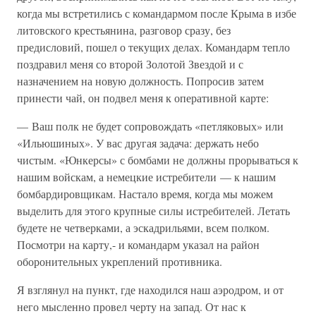
когда мы встретились с командармом после Крыма в избе
литовского крестьянина, разговор сразу, без
предисловий, пошел о текущих делах. Командарм тепло
поздравил меня со второй Золотой Звездой и с
назначением на новую должность. Попросив затем
принести чай, он подвел меня к оперативной карте:
— Ваш полк не будет сопровождать «петляковых» или
«Ильюшиных». У вас другая задача: держать небо
чистым. «Юнкерсы» с бомбами не должны прорываться к
нашим войскам, а немецкие истребители — к нашим
бомбардировщикам. Настало время, когда мы можем
выделить для этого крупные силы истребителей. Летать
будете не четверками, а эскадрильями, всем полком.
Посмотри на карту,- и командарм указал на район
оборонительных укреплений противника.
Я взглянул на пункт, где находился наш аэродром, и от
него мысленно провел черту на запад. От нас к