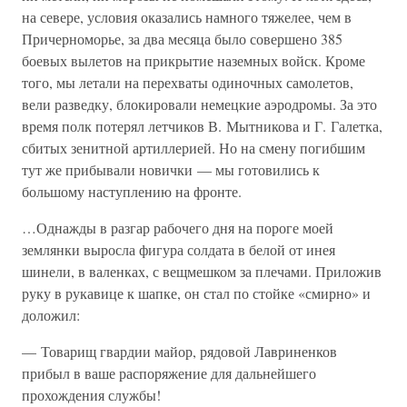
на севере, условия оказались намного тяжелее, чем в
Причерноморье, за два месяца было совершено 385
боевых вылетов на прикрытие наземных войск. Кроме
того, мы летали на перехваты одиночных самолетов,
вели разведку, блокировали немецкие аэродромы. За это
время полк потерял летчиков В. Мытникова и Г. Галетка,
сбитых зенитной артиллерией. Но на смену погибшим
тут же прибывали новички — мы готовились к
большому наступлению на фронте.
…Однажды в разгар рабочего дня на пороге моей
землянки выросла фигура солдата в белой от инея
шинели, в валенках, с вещмешком за плечами. Приложив
руку в рукавице к шапке, он стал по стойке «смирно» и
доложил:
— Товарищ гвардии майор, рядовой Лавриненков
прибыл в ваше распоряжение для дальнейшего
прохождения службы!