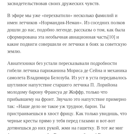
засвидетельствовав своих дружеских чувств.
В эфире мы уже «перехватили» несколько фамилий и
имен летчиков «Нормандия-Неман». Из соседних полков
дошли до нас, подобно легенде, рассказы о том, как была
сформирована эта необычная авиационная часть[10] и
какие подвиги совершили ее летчики в боях за советскую
землю.
Авиатехники без устали пересказывали подробности
гибели летчика парижанина Мориса де Сейна и механика
самолета Владимира Белозуба. Из уст в уста передавалось
шутливое напутствие старшего летчика П. Лорийона
молодому барону Франсуа де Жоффр, только что
прибывшему на фронт. Звучало это напутствие примерно
так: «Наше дело не такое уж трудное, барон. Ты
пристраиваешься в хвост фрицу. Как только увидишь, что
черные кресты прямо у тебя перед глазами и вот-вот
дотянешься до них рукой, жми на гашетку. В тот же миг