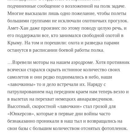
подчиненные сообщение о возложенной на полк задаче.
Многие высказали лишь одно пожелание, чтобы полеты
большими группами не исключали охотничьих прогулок.
Амет-Хан даже произнес по этому поводу целую речь, и
его поддержали все, кто занимался свободной охотой в
Крыму. На том и порешили: охота и разведка парами
останутся в расписании боевой работы полка.
…Взревели моторы на нашем аэродроме. Хотя противник
всячески старался скрыть истинное количество своих
самолетов и они редко поднимались в небо, наши
«лавочкины» то и дело встречали их. Наряду с
патрулированием над передним краем нам теперь везло и
в вылетах на перехват немецких авиаразведчиков.
Высотный, скоростной «лавочкин» стал грозой для
«Юнкерсов», которые в первые дни войны часто
безнаказанно проникали в наш тыл и возвращались на
свои базы с большим количеством отснятых фотопленок.