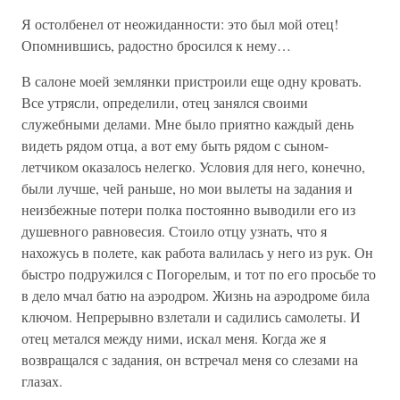
Я остолбенел от неожиданности: это был мой отец!
Опомнившись, радостно бросился к нему…
В салоне моей землянки пристроили еще одну кровать.
Все утрясли, определили, отец занялся своими
служебными делами. Мне было приятно каждый день
видеть рядом отца, а вот ему быть рядом с сыном-
летчиком оказалось нелегко. Условия для него, конечно,
были лучше, чей раньше, но мои вылеты на задания и
неизбежные потери полка постоянно выводили его из
душевного равновесия. Стоило отцу узнать, что я
нахожусь в полете, как работа валилась у него из рук. Он
быстро подружился с Погорелым, и тот по его просьбе то
в дело мчал батю на аэродром. Жизнь на аэродроме била
ключом. Непрерывно взлетали и садились самолеты. И
отец метался между ними, искал меня. Когда же я
возвращался с задания, он встречал меня со слезами на
глазах.