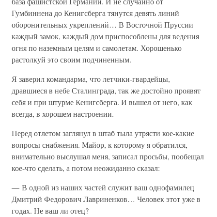
база фашистской Германии. И не случайно от
Гумбиннена до Кенигсберга тянутся девять линий
оборонительных укреплений… В Восточной Пруссии
каждый замок, каждый дом приспособлены для ведения
огня по наземным целям и самолетам. Хорошенько
растолкуй это своим подчиненным.
Я заверил командарма, что летчики-гвардейцы,
дравшиеся в небе Сталинграда, так же достойно проявят
себя и при штурме Кенигсберга. И вышел от него, как
всегда, в хорошем настроении.
Перед отлетом заглянул в штаб тыла утрясти кое-какие
вопросы снабжения. Майор, к которому я обратился,
внимательно выслушал меня, записал просьбы, пообещал
кое-что сделать, а потом неожиданно сказал:
— В одной из наших частей служит ваш однофамилец
Дмитрий Федорович Лавриненков… Человек этот уже в
годах. Не ваш ли отец?