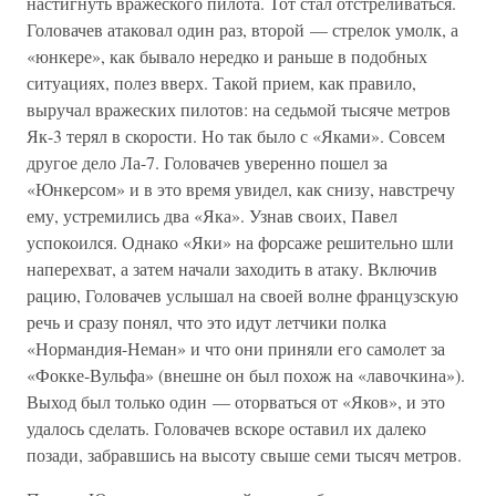
настигнуть вражеского пилота. Тот стал отстреливаться.
Головачев атаковал один раз, второй — стрелок умолк, а
«юнкере», как бывало нередко и раньше в подобных
ситуациях, полез вверх. Такой прием, как правило,
выручал вражеских пилотов: на седьмой тысяче метров
Як-3 терял в скорости. Но так было с «Яками». Совсем
другое дело Ла-7. Головачев уверенно пошел за
«Юнкерсом» и в это время увидел, как снизу, навстречу
ему, устремились два «Яка». Узнав своих, Павел
успокоился. Однако «Яки» на форсаже решительно шли
наперехват, а затем начали заходить в атаку. Включив
рацию, Головачев услышал на своей волне французскую
речь и сразу понял, что это идут летчики полка
«Нормандия-Неман» и что они приняли его самолет за
«Фокке-Вульфа» (внешне он был похож на «лавочкина»).
Выход был только один — оторваться от «Яков», и это
удалось сделать. Головачев вскоре оставил их далеко
позади, забравшись на высоту свыше семи тысяч метров.