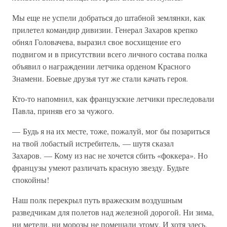
Мы еще не успели добраться до штабной землянки, как
прилетел командир дивизии. Генерал Захаров крепко
обнял Головачева, выразил свое восхищение его
подвигом и в присутствии всего личного состава полка
объявил о награждении летчика орденом Красного
Знамени. Боевые друзья тут же стали качать героя.
Кто-то напомнил, как французские летчики преследовали
Павла, приняв его за чужого.
— Будь я на их месте, тоже, пожалуй, мог бы позариться
на твой лобастый истребитель, — шутя сказал
Захаров. — Кому из нас не хочется сбить «фоккера». Но
французы умеют различать красную звезду. Будьте
спокойны!
Наш полк перекрыл путь вражеским воздушным
разведчикам для полетов над железной дорогой. Ни зима,
ни метели, ни морозы не помешали этому. И хотя здесь,