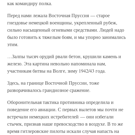
как командиру полка.
Перед нами лежала Восточная Пруссия — старое
гнездовье немецкой военщины, укрепленный рубеж,
сильно насыщенный огневыми средствами. Людей надо
было готовить к тяжелым боям, и мы упорно занимались
этим.
…Залпы тысяч орудий рвали бетон, крушили камень и
железо. Эта картина невольно напоминала нам,
участникам битвы на Волге, зиму 1942/43 года.
Здесь, на границе Восточной Пруссии, тоже
разворачивалось грандиозное сражение.
Оборонительная тактика противника определила и
поведение его авиации. С первых вылетов мы почти не
встречали немецких истребителей — они избегали
стычек, признав наше превосходство в воздухе. В то же
время гитлеровские пилоты искали случая напасть на