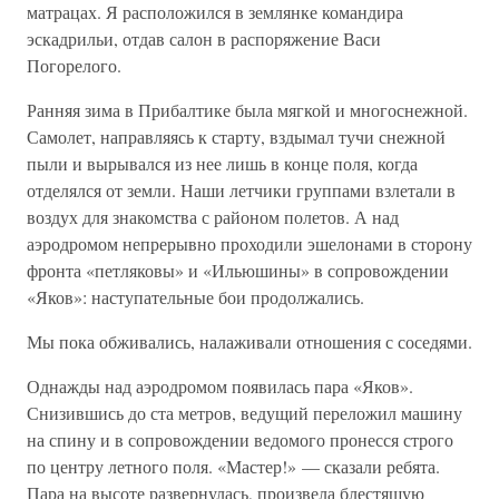
матрацах. Я расположился в землянке командира
эскадрильи, отдав салон в распоряжение Васи
Погорелого.
Ранняя зима в Прибалтике была мягкой и многоснежной.
Самолет, направляясь к старту, вздымал тучи снежной
пыли и вырывался из нее лишь в конце поля, когда
отделялся от земли. Наши летчики группами взлетали в
воздух для знакомства с районом полетов. А над
аэродромом непрерывно проходили эшелонами в сторону
фронта «петляковы» и «Ильюшины» в сопровождении
«Яков»: наступательные бои продолжались.
Мы пока обживались, налаживали отношения с соседями.
Однажды над аэродромом появилась пара «Яков».
Снизившись до ста метров, ведущий переложил машину
на спину и в сопровождении ведомого пронесся строго
по центру летного поля. «Мастер!» — сказали ребята.
Пара на высоте развернулась, произвела блестящую