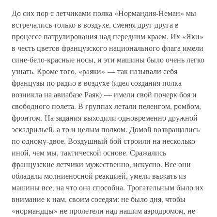
До сих пор с летчиками полка «Нормандия-Неман» мы
встречались только в воздухе, сменяя друг друга в
процессе патрулирования над передним краем. Их «Яки»
в честь цветов французского национального флага имели
сине-бело-красные носы, и эти машины было очень легко
узнать. Кроме того, «раяки» — так называли себя
французы по радио в воздухе (идея создания полка
возникла на авиабазе Раяк) — имели свой почерк боя и
свободного полета. В группах летали пеленгом, ромбом,
фронтом. На задания выходили одновременно дружной
эскадрильей, а то и целым полком. Домой возвращались
по одному-двое. Воздушный бой строили на несколько
иной, чем мы, тактической основе. Сражались
французские летчики мужественно, искусно. Все они
обладали молниеносной реакцией, умели выжать из
машины все, на что она способна. Трогательным было их
внимание к нам, своим соседям: не было дня, чтобы
«нормандцы» не пролетели над нашим аэродромом, не