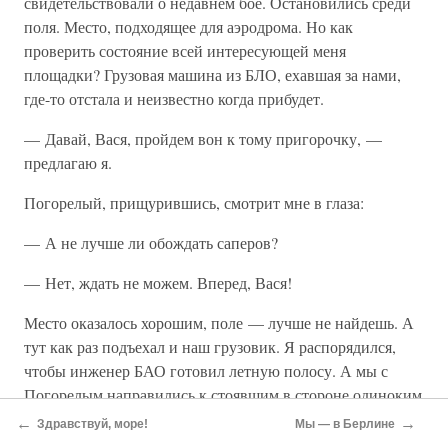
свидетельствовали о недавнем бое. Остановились среди
поля. Место, подходящее для аэродрома. Но как
проверить состояние всей интересующей меня
площадки? Грузовая машина из БЛО, ехавшая за нами,
где-то отстала и неизвестно когда прибудет.
— Давай, Вася, пройдем вон к тому пригорочку, —
предлагаю я.
Погорелый, прищурившись, смотрит мне в глаза:
— А не лучше ли обождать саперов?
— Нет, ждать не можем. Вперед, Вася!
Место оказалось хорошим, поле — лучше не найдешь. А
тут как раз подъехал и наш грузовик. Я распорядился,
чтобы инженер БАО готовил летную полосу. А мы с
Погорелым направились к стоявшим в стороне одиноким
домикам.
←
→
Здравствуй, море!
Мы — в Берлине