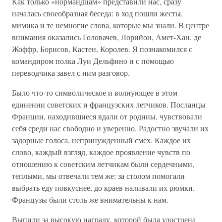
Как только «нормандцам» представили нас, сразу
началась своеобразная беседа: в ход пошли жесты,
мимика и те немногие слова, которые мы знали. В центре
внимания оказались Головачев, Лорийон, Амет-Хан, де
Жоффр, Борисов, Кастен, Королев. Я познакомился с
командиром полка Луи Дельфино и с помощью
переводчика завел с ним разговор.
Было что-то символическое и волнующее в этом
единении советских и французских летчиков. Посланцы
Франции, находившиеся вдали от родины, чувствовали
себя среди нас свободно и уверенно. Радостно звучали их
задорные голоса, непринужденный смех. Каждое их
слово, каждый взгляд, каждое проявление чувств по
отношению к советским летчикам были сердечными,
теплыми, мы отвечали тем же: за столом помогали
выбрать еду повкуснее, до краев наливали их рюмки.
Французы были столь же внимательны к нам.
Выпили за высокую награду, которой была удостоена