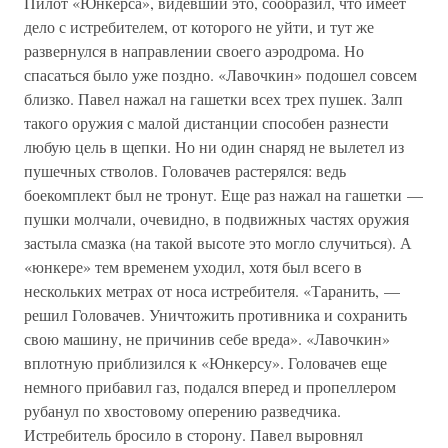
Пилот «Юнкерса», видевший это, сообразил, что имеет
дело с истребителем, от которого не уйти, и тут же
развернулся в направлении своего аэродрома. Но
спасаться было уже поздно. «Лавочкин» подошел совсем
близко. Павел нажал на гашетки всех трех пушек. Залп
такого оружия с малой дистанции способен разнести
любую цель в щепки. Но ни один снаряд не вылетел из
пушечных стволов. Головачев растерялся: ведь
боекомплект был не тронут. Еще раз нажал на гашетки —
пушки молчали, очевидно, в подвижных частях оружия
застыла смазка (на такой высоте это могло случиться). А
«юнкере» тем временем уходил, хотя был всего в
нескольких метрах от носа истребителя. «Таранить, —
решил Головачев. Уничтожить противника и сохранить
свою машину, не причинив себе вреда». «Лавочкин»
вплотную приблизился к «Юнкерсу». Головачев еще
немного прибавил газ, подался вперед и пропеллером
рубанул по хвостовому оперению разведчика.
Истребитель бросило в сторону. Павел выровнял