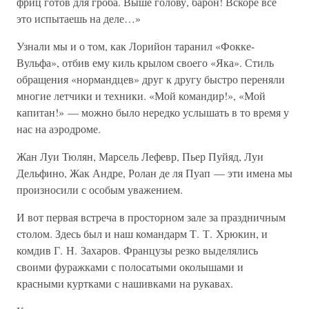
фриц готов для гроба. Выше голову, барон! Вскоре все
это испытаешь на деле…»
Узнали мы и о том, как Лорийон таранил «Фокке-
Вульфа», отбив ему киль крылом своего «Яка». Стиль
обращения «нормандцев» друг к другу быстро переняли
многие летчики и техники. «Мой командир!», «Мой
капитан!» — можно было нередко услышать в то время у
нас на аэродроме.
Жан Луи Тюлян, Марсель Лефевр, Пьер Пуйяд, Луи
Дельфино, Жак Андре, Ролан де ля Пуап — эти имена мы
произносили с особым уважением.
И вот первая встреча в просторном зале за праздничным
столом. Здесь был и наш командарм Т. Т. Хрюкин, и
комдив Г. Н. Захаров. Французы резко выделялись
своими фуражками с полосатыми околышами и
красными куртками с нашивками на рукавах.