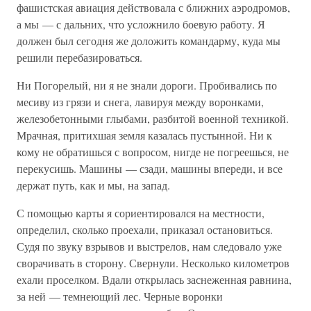
фашистская авиация действовала с ближних аэродромов,
а мы — с дальних, что усложнило боевую работу. Я
должен был сегодня же доложить командарму, куда мы
решили перебазироваться.
Ни Погорелый, ни я не знали дороги. Пробивались по
месиву из грязи и снега, лавируя между воронками,
железобетонными глыбами, разбитой военной техникой.
Мрачная, притихшая земля казалась пустынной. Ни к
кому не обратишься с вопросом, нигде не погреешься, не
перекусишь. Машины — сзади, машины впереди, и все
держат путь, как и мы, на запад.
С помощью карты я сориентировался на местности,
определил, сколько проехали, приказал остановиться.
Судя по звуку взрывов и выстрелов, нам следовало уже
сворачивать в сторону. Свернули. Несколько километров
ехали проселком. Вдали открылась заснеженная равнина,
за ней — темнеющий лес. Черные воронки