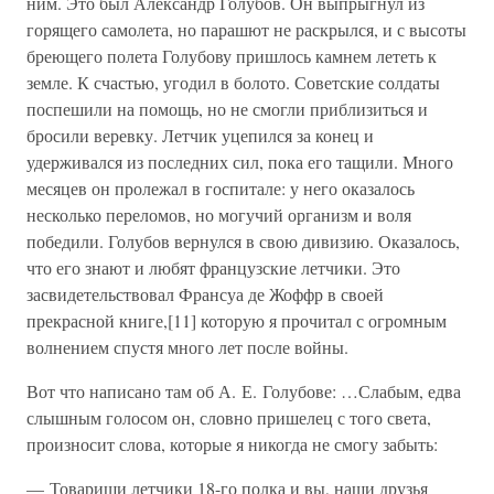
ним. Это был Александр Голубов. Он выпрыгнул из
горящего самолета, но парашют не раскрылся, и с высоты
бреющего полета Голубову пришлось камнем лететь к
земле. К счастью, угодил в болото. Советские солдаты
поспешили на помощь, но не смогли приблизиться и
бросили веревку. Летчик уцепился за конец и
удерживался из последних сил, пока его тащили. Много
месяцев он пролежал в госпитале: у него оказалось
несколько переломов, но могучий организм и воля
победили. Голубов вернулся в свою дивизию. Оказалось,
что его знают и любят французские летчики. Это
засвидетельствовал Франсуа де Жоффр в своей
прекрасной книге,[11] которую я прочитал с огромным
волнением спустя много лет после войны.
Вот что написано там об А. Е. Голубове: …Слабым, едва
слышным голосом он, словно пришелец с того света,
произносит слова, которые я никогда не смогу забыть:
— Товарищи летчики 18-го полка и вы, наши друзья