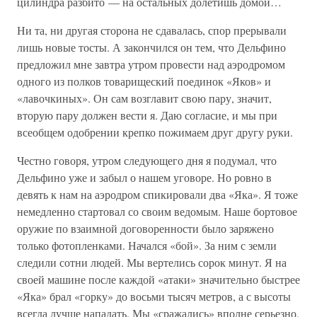
цилиндра разбито — на остальных долетишь домой…
Ни та, ни другая сторона не сдавалась, спор прерывали
лишь новые тосты. А закончился он тем, что Дельфино
предложил мне завтра утром провести над аэродромом
одного из полков товарищеский поединок «Яков» и
«лавочкиных». Он сам возглавит свою пару, значит,
вторую пару должен вести я. Даю согласие, и мы при
всеобщем одобрении крепко пожимаем друг другу руки.
Честно говоря, утром следующего дня я подумал, что
Дельфино уже и забыл о нашем уговоре. Но ровно в
девять к нам на аэродром спикировали два «Яка». Я тоже
немедленно стартовал со своим ведомым. Наше бортовое
оружие по взаимной договоренности было заряжено
только фотопленками. Начался «бой». За ним с земли
следили сотни людей. Мы вертелись сорок минут. Я на
своей машине после каждой «атаки» значительно быстрее
«Яка» брал «горку» до восьми тысяч метров, а с высоты
всегда лучше нападать. Мы «сражались» вполне серьезно,