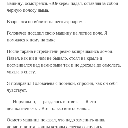
машину, осмотрелся. «Юнкере» падал, оставляя за собой
черную полосу дыма.
Взорвался он вблизи нашего аэродрома.
Головачев посадил свою машину на летное поле. Я
помчался к нему на эмке.
После тарана истребители редко возвращались домой.
Павел, как ни в чем не бывало, стоял на крыле и
посмеивался над нами: эмка так и не доехала до самолета,
увязла в снегу.
Я поздравил Головачева с победой, спросил, как он себя
чувствует.
— Нормально, — раздалось в ответ. — Я его
деликатненько… Вот только винта жаль…
Осмотр машины показал, что надо заменить лишь
лопасти винта, концы которых слегка согнулись.