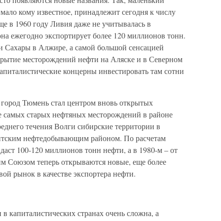
 мало кому известное, принадлежит сегодня к числу
е в 1960 году Ливия даже не учитывалась в
 она ежегодно экспортирует более 120 миллионов тонн.
и Сахары в Алжире, а самой большой сенсацией
ткрытие месторождений нефти на Аляске и в Северном
апиталистические концерны инвестировать там сотни
 город Тюмень стал центром вновь открытых
е самых старых нефтяных месторождений в районе
среднего течения Волги сибирские территории в
антским нефтедобывающим районом. По расчетам
даст 100-120 миллионов тонн нефти, а в 1980-м – от
им Союзом теперь открываются новые, еще более
ой рынок в качестве экспортера нефти.
 капиталистических странах очень сложна, а