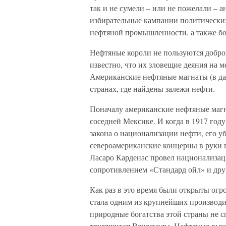
так и не сумели – или не пожелали –
избирательные кампании политически
нефтяной промышленности, а также бор
Нефтяные короли не пользуются добр
известно, что их зловещие деяния на 
Американские нефтяные магнаты (в да
странах, где найдены залежи нефти.
Поначалу американские нефтяные маг
соседней Мексике. И когда в 1917 год
закона о национализации нефти, его у
североамериканские концерны в руки г
Ласаро Карденас провел национализац
сопротивлением «Стандард ойл» и дру
Как раз в это время были открыты огр
стала одним из крупнейших производи
природные богатства этой страны не
трудящихся Венесуэлы. Нефтяные выш