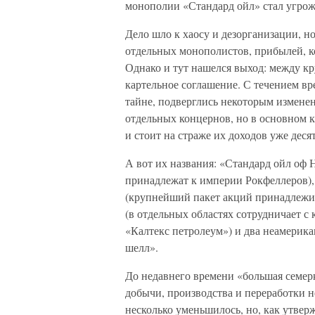
монополии «Стандард ойл» стал угрож
Дело шло к хаосу и дезорганизации, 
отдельных монополистов, прибылей, ко
Однако и тут нашелся выход: между 
картельное соглашение. С течением вр
тайне, подверглись некоторым изменен
отдельных концернов, но в основном 
и стоит на страже их доходов уже десят
А вот их названия: «Стандард ойл оф
принадлежат к империи Рокфеллеров),
(крупнейший пакет акций принадлежит
(в отдельных областях сотрудничает 
«Калтекс петролеум») и два неамерик
шелл».
До недавнего времени «большая семер
добычи, производства и переработки 
несколько уменьшилось, но, как утвер