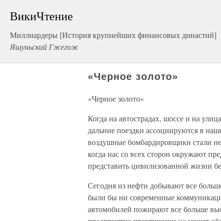
ВикиЧтение
Миллиардеры [История крупнейших финансовых династий]
Яшуньский Гжегож
«Черное золото»
«Черное золото»
Когда на автострадах, шоссе и на улиц
дальние поездки ассоциируются в наше
воздушные бомбардировщики стали нео
когда нас со всех сторон окружают пр
представить цивилизованной жизни без
Сегодня из нефти добывают все больш
были бы ни современные коммуникац
автомобилей пожирают все больше вы
предприятие практически не может обо