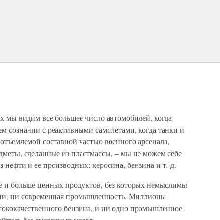
ах мы видим все большее число автомобилей, когда
м сознании с реактивными самолетами, когда танки и
тъемлемой составной частью военного арсенала,
едметы, сделанные из пластмассы, – мы не можем себе
 нефти и ее производных: керосина, бензина и т. д.
е и больше ценных продуктов, без которых немыслимы
ии, ни современная промышленность. Миллионы
сококачественного бензина, и ни одно промышленное
йтись без смазочных масел.