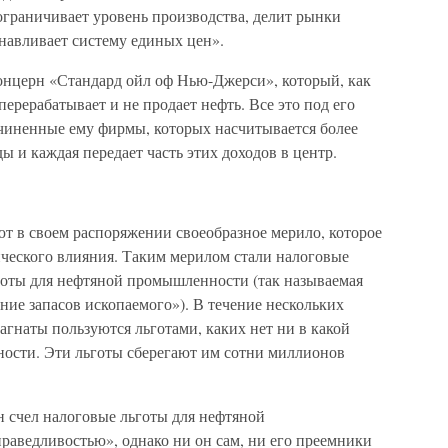
ограничивает уровень производства, делит рынки
анавливает систему единых цен».
онцерн «Стандард ойл оф Нью-Джерси», который, как
перерабатывает и не продает нефть. Все это под его
чиненные ему фирмы, которых насчитывается более
ы и каждая передает часть этих доходов в центр.
 в своем распоряжении своеобразное мерило, которое
ческого влияния. Таким мерилом стали налоговые
ьготы для нефтяной промышленности (так называемая
щение запасов ископаемого»). В течение нескольких
агнаты пользуются льготами, каких нет ни в какой
ности. Эти льготы сберегают им сотни миллионов
н счел налоговые льготы для нефтяной
аведливостью», однако ни он сам, ни его преемники