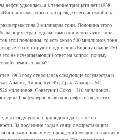
ча нефти удвоилась, а в течение тридцати лет (1938-
! «Виновником» этого стал прежде всего автомобиль.
ервые превысила 2 миллиарда тонн. Половина этого
обывающих стран, однако сами они используют лишь
тов этой половины, то есть около 500 миллионов тонн,
 которые экспортируют в одну лишь Европу свыше 250
е это не исчерпывающий ответ на вопрос, почему
очкой» земного шара?!
и в 1968 году относились следующие государства и
кая Аравия, Ливия, Кувейт, Ирак, Алжир – 641
526 миллионов, Советский Союз – 310 миллионов,
онцерны Рокфеллеров вывозили нефть из всех этих
е, мы всюду упорно приводили даты – не из
ности. За последние годы в связи с возрастающим
ся поисками новых месторождений «черного золота» в
то появляются новые названия. Так, маленький