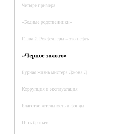
Четыре примера
«Бедные родственники»
Глава 2. Рокфеллеры – это нефть
«Черное золото»
Бурная жизнь мистера Джона Д
Коррупция и эксплуатация
Благотворительность и фонды
Пять братьев