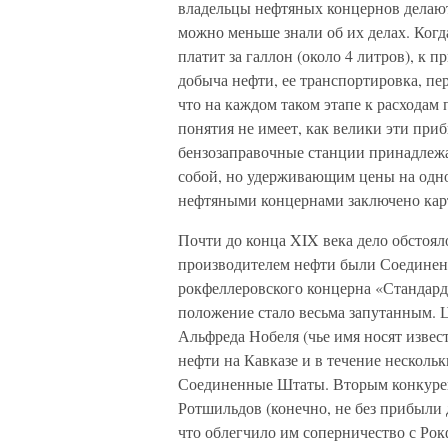
владельцы нефтяных концернов делают 
можно меньше знали об их делах. Когд
платит за галлон (около 4 литров), к пр
добыча нефти, ее транспортировка, пе
что на каждом таком этапе к расхода
понятия не имеет, как велики эти при
бензозаправочные станции принадлеж
собой, но удерживающим цены на одно
нефтяными концернами заключено карте
Почти до конца XIX века дело обстоя
производителем нефти были Соединенн
рокфеллеровского концерна «Стандард
положение стало весьма запутанным. 
Альфреда Нобеля (чье имя носят извес
нефти на Кавказе и в течение нескольк
Соединенные Штаты. Вторым конкурен
Ротшильдов (конечно, не без прибыли 
что облегчило им соперничество с Ро