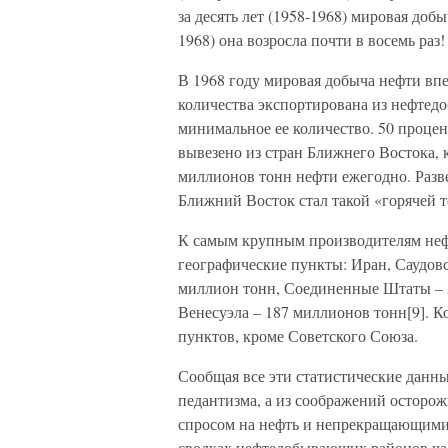
за десять лет (1958-1968) мировая добы
1968) она возросла почти в восемь раз
В 1968 году мировая добыча нефти вп
количества экспортирована из нефтед
минимальное ее количество. 50 процен
вывезено из стран Ближнего Востока,
миллионов тонн нефти ежегодно. Разв
Ближний Восток стал такой «горячей т
К самым крупным производителям нефт
географические пункты: Иран, Саудовс
миллион тонн, Соединенные Штаты – 
Венесуэла – 187 миллионов тонн[9]. К
пунктов, кроме Советского Союза.
Сообщая все эти статистические данны
педантизма, а из соображений осторож
спросом на нефть и непрекращающими
сводках нефтедобывающих районов час