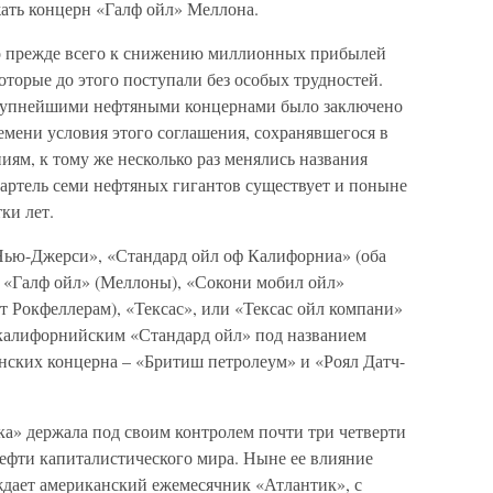
ать концерн «Галф ойл» Меллона.
но прежде всего к снижению миллионных прибылей
торые до этого поступали без особых трудностей.
крупнейшими нефтяными концернами было заключено
емени условия этого соглашения, сохранявшегося в
иям, к тому же несколько раз менялись названия
картель семи нефтяных гигантов существует и поныне
ки лет.
 Нью-Джерси», «Стандард ойл оф Калифорниа» (оба
 «Галф ойл» (Меллоны), «Сокони мобил ойл»
 Рокфеллерам), «Тексас», или «Тексас ойл компани»
с калифорнийским «Стандард ойл» под названием
анских концерна – «Бритиш петролеум» и «Роял Датч-
ка» держала под своим контролем почти три четверти
нефти капиталистического мира. Ныне ее влияние
ждает американский ежемесячник «Атлантик», с