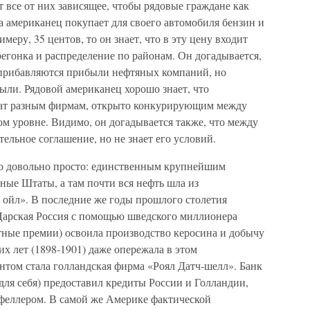
все от них зависящее, чтобы рядовые граждане как
а американец покупает для своего автомобиля бензин и
имеру, 35 центов, то он знает, что в эту цену входит
регонка и распределение по районам. Он догадывается,
м прибавляются прибыли нефтяных компаний, но
были. Рядовой американец хорошо знает, что
ат разным фирмам, открыто конкурирующим между
м уровне. Видимо, он догадывается также, что между
льное соглашение, но не знает его условий.
ло довольно просто: единственным крупнейшим
ые Штаты, а там почти вся нефть шла из
 ойл». В последние же годы прошлого столетия
Царская Россия с помощью шведского миллионера
тные премии) освоила производство керосина и добычу
их лет (1898-1901) даже опережала в этом
том стала голландская фирма «Роял Датч-шелл». Банк
для себя) предоставил кредиты России и Голландии,
кфеллером. В самой же Америке фактической