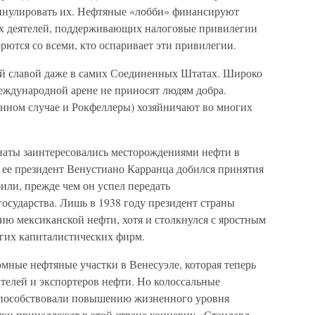
 аннулировать их. Нефтяные «лобби» финансируют
х деятелей, поддерживающих налоговые привилегии
ются со всеми, кто оспаривает эти привилегии.
ой славой даже в самих Соединенных Штатах. Широко
международной арене не приносят людям добра.
нном случае и Рокфеллеры) хозяйничают во многих
наты заинтересовались месторождениями нефти в
у ее президент Венустиано Карранца добился принятия
били, прежде чем он успел передать
осударства. Лишь в 1938 году президент страны
ию мексиканской нефти, хотя и столкнулся с яростным
гих капиталистических фирм.
омные нефтяные участки в Венесуэле, которая теперь
телей и экспортеров нефти. Но колоссальные
 способствовали повышению жизненного уровня
ки принадлежат в этой стране концерну «Стандард