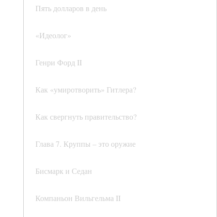
Пять долларов в день
«Идеолог»
Генри Форд II
Как «умиротворить» Гитлера?
Как свергнуть правительство?
Глава 7. Круппы – это оружие
Бисмарк и Седан
Компаньон Вильгельма II