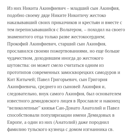
Из них Никита Акинфиевич – младший сын Акинфия,
подобно своему дяде Никите Никитичу жестоко
наказывавший своих приказчиков и крестьян и вместе с
тем переписывавшийся с Вольтером, – походил на своего
знаменитого отца только разве жестокосердием;
Прокофий Акинфиевич, старший сын Акинфия,
прославился своими пожертвованиями, но еще больше
чудачеством, доходившим иногда до жестокого
шутовства: он может смело считаться одним из
прототипов современных замоскворецких самодуров и
Кит Китычей; Павел Григорьевич, сын Григория
Акинфиевича, среднего из сыновей Акинфия и,
следовательно, внук самого Акинфия, был основателем
известного демидовского лицея в Ярославле и наконец
“великолепные” князья Сан-Донато Анатолий и Павел
способствовали популяризации имени Демидовых в
Европе, а один из них (Анатолий) даже породнил
фамилию тульского кузнеца с домом изгнанника св.