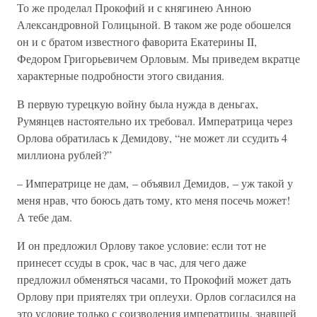
То же проделал Прокофий и с княгинею Анною
Александровной Голицыной. В таком же роде обошелся
он и с братом известного фаворита Екатерины II,
Федором Григорьевичем Орловым. Мы приведем вкратце
характерные подробности этого свидания.
В первую турецкую войну была нужда в деньгах,
Румянцев настоятельно их требовал. Императрица через
Орлова обратилась к Демидову, “не может ли ссудить 4
миллиона рублей?”
– Императрице не дам, – объявил Демидов, – уж такой у
меня нрав, что боюсь дать тому, кто меня посечь может!
А тебе дам.
И он предложил Орлову такое условие: если тот не
принесет ссуды в срок, час в час, для чего даже
предложил обменяться часами, то Прокофий может дать
Орлову при приятелях три оплеухи. Орлов согласился на
это условие только с соизволения императрицы, знавшей