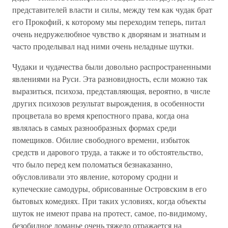
представителей власти и силы, между тем как чудак брат
его Прокофий, к которому мы переходим теперь, питал
очень недружелюбное чувство к дворянам и знатным и
часто проделывал над ними очень неладные шутки.
Чудаки и чудачества были довольно распространенными
явлениями на Руси. Эта разновидность, если можно так
выразиться, психоза, представляющая, вероятно, в числе
других психозов результат вырождения, в особенности
процветала во время крепостного права, когда она
являлась в самых разнообразных формах среди
помещиков. Обилие свободного времени, избыток
средств и дарового труда, а также и то обстоятельство,
что было перед кем поломаться безнаказанно,
обусловливали это явление, которому сродни и
купеческие самодуры, обрисованные Островским в его
бытовых комедиях. При таких условиях, когда объекты
шуток не имеют права на протест, самое, по-видимому,
безобидное ломанье очень тяжело отражается на