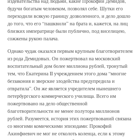
издевательства над людьми, какие Прокофий Демидов,
будучи богатым человеком, позволял себе. Шутки его
переходили всякую границу дозволенного, и дело дошло
до того, что его “пашквили” на брата и, кажется, на лиц
близких императрице были публично, под виселицею,
сожжены рукою палача.
Однако чудак оказался первым крупным благотворителем
из рода Демидовых. Он пожертвовал на московский
воспитательный дом более миллиона рублей, тронутый
тем, что Екатерина II учреждением этого дома “многие
беззакония и зверские злодейства предупредила и
отвратила”. Он же является учредителем нынешнего
петербургского коммерческого училища. Всего им
пожертвовано на дело общественной
благотворительности не менее полутора миллионов
рублей. Разумеется, история этих пожертвований связана
со многими комическими эпизодами: Прокофий
Акинфиевич не мог не отколоть коленца, если к этому