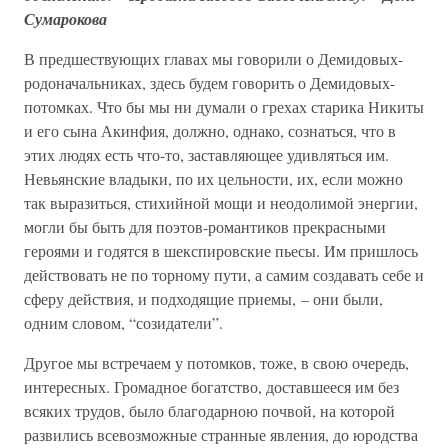
Сумарокова
В предшествующих главах мы говорили о Демидовых-
родоначальниках, здесь будем говорить о Демидовых-
потомках. Что бы мы ни думали о грехах старика Никиты
и его сына Акинфия, должно, однако, сознаться, что в
этих людях есть что-то, заставляющее удивляться им.
Невьянские владыки, по их цельности, их, если можно
так выразиться, стихийной мощи и неодолимой энергии,
могли бы быть для поэтов-романтиков прекрасными
героями и годятся в шекспировские пьесы. Им пришлось
действовать не по торному пути, а самим создавать себе и
сферу действия, и подходящие приемы, – они были,
одним словом, “созидатели”.
Другое мы встречаем у потомков, тоже, в свою очередь,
интересных. Громадное богатство, доставшееся им без
всяких трудов, было благодарною почвой, на которой
развились всевозможные странные явления, до юродства