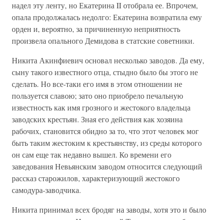
надел эту ленту, но Екатерина II отобрала ее. Впрочем,
опала продолжалась недолго: Екатерина возвратила ему
орден и, вероятно, за причиненную неприятность
произвела опального Демидова в статские советники.
Никита Акинфиевич основал несколько заводов. Да ему,
сыну такого известного отца, стыдно было бы этого не
сделать. Но все-таки его имя в этом отношении не
пользуется славою; зато оно приобрело печальную
известность как имя грозного и жестокого владельца
заводских крестьян. Зная его действия как хозяина
рабочих, становится обидно за то, что этот человек мог
быть таким жестоким к крестьянству, из среды которого
он сам еще так недавно вышел. Ко времени его
заведования Невьянским заводом относится следующий
рассказ старожилов, характеризующий жестокого
самодура-заводчика.
Никита принимал всех бродяг на заводы, хотя это и было