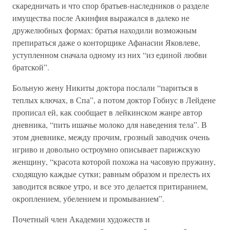
скаредничать и что спор братьев-наследников о разделе
имущества после Акинфия выражался в далеко не
дружелюбных формах: братья находили возможным
препираться даже о конторщике Афанасии Яковлеве,
уступленном сначала одному из них “из единой любви
братской”.
Больную жену Никиты доктора послали “париться в
теплых ключах, в Спа”, а потом доктор Гобиус в Лейдене
прописал ей, как сообщает в лейкинском жанре автор
дневника, “пить ишачье молоко для наведения тела”. В
этом дневнике, между прочим, грозный заводчик очень
игриво и довольно остроумно описывает парижскую
женщину, “красота которой похожа на часовую пружину,
сходящую каждые сутки; равным образом и прелесть их
заводится всякое утро, и все это делается притиранием,
окроплением, убелением и промыванием”.
Почетный член Академии художеств и