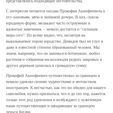
представлялись подходящие обстоятельства.
С интересом читаются письма Прокофия Акинфиевича к
его сыновьям, зятю и любимой дочери. В них, сквозь
юродивую форму, мелькают часто остроумные и
ядовитые замечания, – немало достается и “сильным
мира сего”. По всему видно, что, несмотря на
выказываемое порою юродство, Демидов был не глуп и
даже в известной степени образованный человек. Мы
знаем, например, что он занимался ботаникою, любил
растения и собранная им коллекция редких лавровых и
других деревьев ценилась в громадную сумму.
Прокофий Акинфиевич путешествовал за границею и
немало удивлял своими чудачествами и мотовством
иностранцев. К несчастью, как это ни обидно для нашего
самолюбия, нужно признаться, что и до сих пор, кажется,
только этот род удивления и возбуждают у чужеземцев
наши путешествующие и швыряющие за границею
деньги богачи.