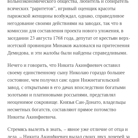
вольноэкономического общества, любитель и собиратель
всяческих “раритетов”, игривый оценщик красоты
парижской женщины возбуждал, однако, справедливое
негодование своими действиями на заводах, так что в
комиссии для составления проекта нового уложения, в
заседании 23 августа 1768 года, депутат от крестьян верх-
исетской провинции Минаков жаловался на притеснения
Демидова, и эти жалобы были найдены справедливыми.
Нечего и говорить, что Никита Акинфиевич оставил
своему единственному сыну Николаю гораздо большее
состояние, чем получил сам: один Нижнетагильский
завод, с открытыми в его дачах впоследствии богатыми
золотыми и платиновыми россыпями, представлял
неоценимое сокровище. Князья Сан-Донато, владельцы
несметных богатств, составляют прямое потомство
Никиты Акинфиевича.
Стремясь вылезть в знать, – явное уже отличие от отца и
деда, – Никита Акинфиевич выдал своих двух дочерей за