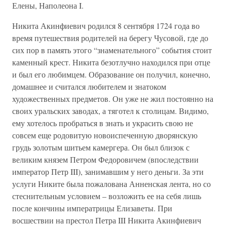
Елены, Наполеона I.
Никита Акинфиевич родился 8 сентября 1724 года во
время путешествия родителей на берегу Чусовой, где до
сих пор в память этого “знаменательного” события стоит
каменный крест. Никита безотлучно находился при отце
и был его любимцем. Образование он получил, конечно,
домашнее и считался любителем и знатоком
художественных предметов. Он уже не жил постоянно на
своих уральских заводах, а тяготел к столицам. Видимо,
ему хотелось пробраться в знать и украсить свою не
совсем еще родовитую новоиспеченную дворянскую
грудь золотым шитьем камергера. Он был близок с
великим князем Петром Федоровичем (впоследствии
император Петр III), занимавшим у него деньги. За эти
услуги Никите была пожалована Анненская лента, но со
стеснительным условием – возложить ее на себя лишь
после кончины императрицы Елизаветы. При
восшествии на престол Петра III Никита Акинфиевич