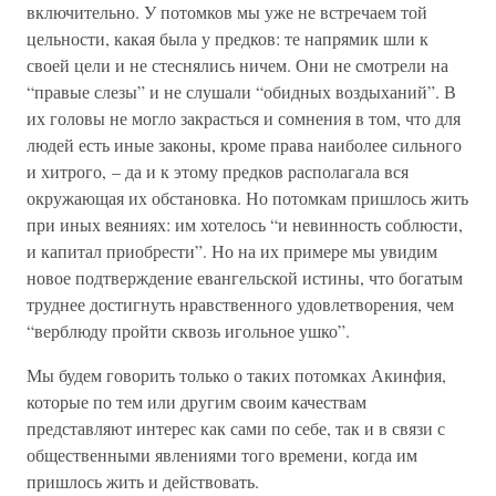
включительно. У потомков мы уже не встречаем той
цельности, какая была у предков: те напрямик шли к
своей цели и не стеснялись ничем. Они не смотрели на
“правые слезы” и не слушали “обидных воздыханий”. В
их головы не могло закрасться и сомнения в том, что для
людей есть иные законы, кроме права наиболее сильного
и хитрого, – да и к этому предков располагала вся
окружающая их обстановка. Но потомкам пришлось жить
при иных веяниях: им хотелось “и невинность соблюсти,
и капитал приобрести”. Но на их примере мы увидим
новое подтверждение евангельской истины, что богатым
труднее достигнуть нравственного удовлетворения, чем
“верблюду пройти сквозь игольное ушко”.
Мы будем говорить только о таких потомках Акинфия,
которые по тем или другим своим качествам
представляют интерес как сами по себе, так и в связи с
общественными явлениями того времени, когда им
пришлось жить и действовать.