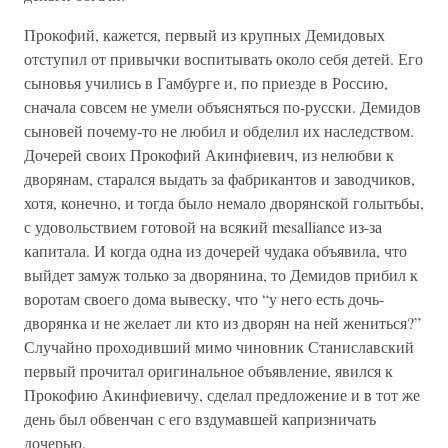
Прокофий, кажется, первый из крупных Демидовых
отступил от привычки воспитывать около себя детей. Его
сыновья учились в Гамбурге и, по приезде в Россию,
сначала совсем не умели объясняться по-русски. Демидов
сыновей почему-то не любил и обделил их наследством.
Дочерей своих Прокофий Акинфиевич, из нелюбви к
дворянам, старался выдать за фабрикантов и заводчиков,
хотя, конечно, и тогда было немало дворянской голытьбы,
с удовольствием готовой на всякий mesalliance из-за
капитала. И когда одна из дочерей чудака объявила, что
выйдет замуж только за дворянина, то Демидов прибил к
воротам своего дома вывеску, что “у него есть дочь-
дворянка и не желает ли кто из дворян на ней жениться?”
Случайно проходивший мимо чиновник Станиславский
первый прочитал оригинальное объявление, явился к
Прокофию Акинфиевичу, сделал предложение и в тот же
день был обвенчан с его вздумавшей капризничать
дочерью.