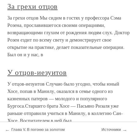
За грехи отцов
За грехи отцов Мы сидим в гостях у профессора Сэма
Розена, прославившегося своими операциями,
возвращающими глухим от рождения людям слух. Доктор
Розен ездит по всему свету и демонстрирует свое
открытие на практике, делает показательные операции.
Был он и у нас, в
У отцов-иезуитов
У отцов-иезуитов Случаю было угодно, чтобы юный
Хосе, попав в Манилу, оказался в семье одного из
казненных патеров — молодого и популярного
Бургоса.Старшего брата Хосе — Пасьяно Ризаля уже
раньше отправили учиться в Манилу, в коллегию Сан-
Хосе. Воспитателем в ней был
←
→
Глава V. В погоню за золотом
Источники