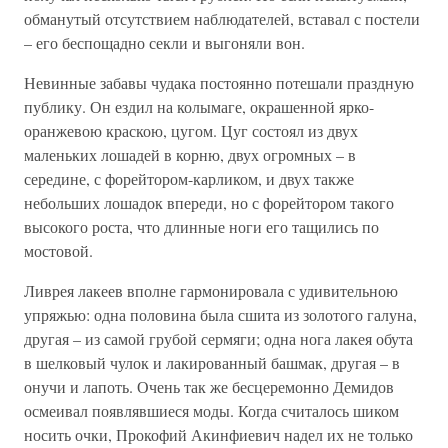
обманутый отсутствием наблюдателей, вставал с постели
– его беспощадно секли и выгоняли вон.
Невинные забавы чудака постоянно потешали праздную
публику. Он ездил на колымаге, окрашенной ярко-
оранжевою краскою, цугом. Цуг состоял из двух
маленьких лошадей в корню, двух огромных – в
середине, с форейтором-карликом, и двух также
небольших лошадок впереди, но с форейтором такого
высокого роста, что длинные ноги его тащились по
мостовой.
Ливрея лакеев вполне гармонировала с удивительною
упряжью: одна половина была сшита из золотого галуна,
другая – из самой грубой сермяги; одна нога лакея обута
в шелковый чулок и лакированный башмак, другая – в
онучи и лапоть. Очень так же бесцеремонно Демидов
осмеивал появлявшиеся моды. Когда считалось шиком
носить очки, Прокофий Акинфиевич надел их не только