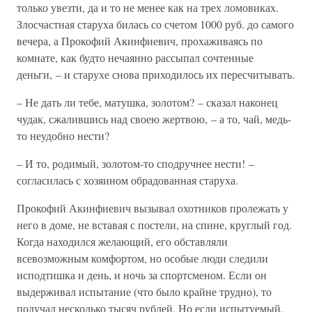
только увезти, да и то не менее как на трех ломовиках.
Злосчастная старуха билась со счетом 1000 руб. до самого
вечера, а Прокофий Акинфиевич, прохаживаясь по
комнате, как будто нечаянно рассыпал сочтенные
деньги, – и старухе снова приходилось их пересчитывать.
– Не дать ли тебе, матушка, золотом? – сказал наконец
чудак, сжалившись над своею жертвою, – а то, чай, медь-
то неудобно нести?
– И то, родимый, золотом-то сподручнее нести! –
согласилась с хозяином обрадованная старуха.
Прокофий Акинфиевич вызывал охотников пролежать у
него в доме, не вставая с постели, на спине, круглый год.
Когда находился желающий, его обставляли
всевозможным комфортом, но особые люди следили
исподтишка и день, и ночь за спортсменом. Если он
выдерживал испытание (что было крайне трудно), то
получал несколько тысяч рублей. Но если испытуемый,