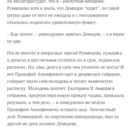
он заблагорассудит, что я – распутная женщина”.
Румянцева хотя и знала, что Демидов “чудит”, но такой
штуки даже от него не ожидала и с негодованием
отказалась подписать удивительную бумагу.
– Как хотите, – равнодушно заметил Демидов, – а я иначе
не дам.
После многих и напрасных просьб Румянцева, нуждаясь
в деньгах и рассчитывая уплатить их в срок, подписала
расписку. Но, увы, долга в срок она уплатить не могла! И
вот Прокофий Акинфиевич едет в дворянское собрание,
собирает около себя молодежь и читает знаменитую
расписку. Молодежь хохочет. Екатерина II, бывшая в
собрании, предчувствуя новую проказу чудака, приказала
разузнать, в чем дело, – и немедленно же велела
Прокофию Акинфиевичу оставить залу. Злосчастный
долг Румянцевой, по поручению императрицы, был на
другой же день уплачен Демидову.