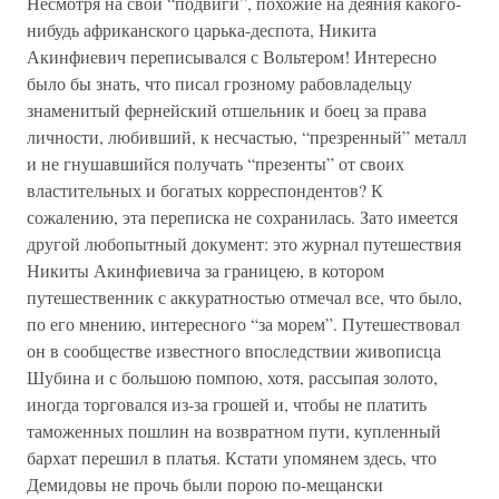
Несмотря на свои “подвиги”, похожие на деяния какого-
нибудь африканского царька-деспота, Никита
Акинфиевич переписывался с Вольтером! Интересно
было бы знать, что писал грозному рабовладельцу
знаменитый фернейский отшельник и боец за права
личности, любивший, к несчастью, “презренный” металл
и не гнушавшийся получать “презенты” от своих
властительных и богатых корреспондентов? К
сожалению, эта переписка не сохранилась. Зато имеется
другой любопытный документ: это журнал путешествия
Никиты Акинфиевича за границею, в котором
путешественник с аккуратностью отмечал все, что было,
по его мнению, интересного “за морем”. Путешествовал
он в сообществе известного впоследствии живописца
Шубина и с большою помпою, хотя, рассыпая золото,
иногда торговался из-за грошей и, чтобы не платить
таможенных пошлин на возвратном пути, купленный
бархат перешил в платья. Кстати упомянем здесь, что
Демидовы не прочь были порою по-мещански