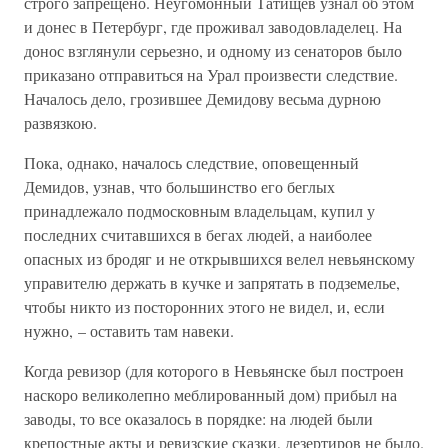
строго запрещено. Неугомонный Татищев узнал об этом
и донес в Петербург, где проживал заводовладелец. На
донос взглянули серьезно, и одному из сенаторов было
приказано отправиться на Урал произвести следствие.
Началось дело, грозившее Демидову весьма дурною
развязкою.
Пока, однако, началось следствие, оповещенный
Демидов, узнав, что большинство его беглых
принадлежало подмосковным владельцам, купил у
последних считавшихся в бегах людей, а наиболее
опасных из бродяг и не открывшихся велел невьянскому
управителю держать в кучке и запрятать в подземелье,
чтобы никто из посторонних этого не видел, и, если
нужно, – оставить там навеки.
Когда ревизор (для которого в Невьянске был построен
наскоро великолепно меблированный дом) прибыл на
заводы, то все оказалось в порядке: на людей были
крепостные акты и ревизские сказки, дезертиров не было.