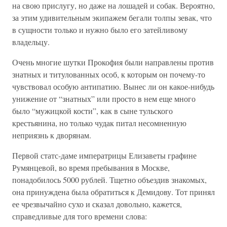
на свою прислугу, но даже на лошадей и собак. Вероятно,
за этим удивительным экипажем бегали толпы зевак, что
в сущности только и нужно было его затейливому
владельцу.
Очень многие шутки Прокофия были направлены против
знатных и титулованных особ, к которым он почему-то
чувствовал особую антипатию. Вынес ли он какое-нибудь
унижение от “знатных” или просто в нем еще много
было “мужицкой кости”, как в сыне тульского
крестьянина, но только чудак питал несомненную
неприязнь к дворянам.
Первой статс-даме императрицы Елизаветы графине
Румянцевой, во время пребывания в Москве,
понадобилось 5000 рублей. Тщетно объездив знакомых,
она принуждена была обратиться к Демидову. Тот принял
ее чрезвычайно сухо и сказал довольно, кажется,
справедливые для того времени слова: