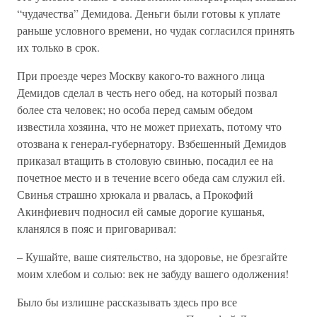
“чудачества” Демидова. Деньги были готовы к уплате
раньше условного времени, но чудак согласился принять
их только в срок.
При проезде через Москву какого-то важного лица
Демидов сделал в честь него обед, на который позвал
более ста человек; но особа перед самым обедом
известила хозяина, что не может приехать, потому что
отозвана к генерал-губернатору. Взбешенный Демидов
приказал втащить в столовую свинью, посадил ее на
почетное место и в течение всего обеда сам служил ей.
Свинья страшно хрюкала и рвалась, а Прокофий
Акинфиевич подносил ей самые дорогие кушанья,
кланялся в пояс и приговаривал:
– Кушайте, ваше сиятельство, на здоровье, не брезгайте
моим хлебом и солью: век не забуду вашего одолжения!
Было бы излишне рассказывать здесь про все