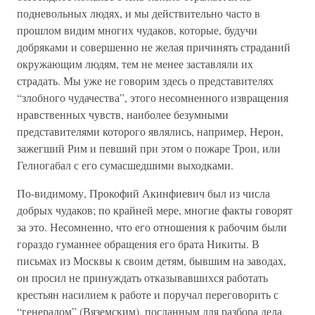
подневольных людях, и мы действительно часто в
прошлом видим многих чудаков, которые, будучи
добряками и совершенно не желая причинять страданий
окружающим людям, тем не менее заставляли их
страдать. Мы уже не говорим здесь о представителях
“злобного чудачества”, этого несомненного извращения
нравственных чувств, наиболее безумными
представителями которого являлись, например, Нерон,
зажегший Рим и певший при этом о пожаре Трои, или
Гелиогабал с его сумасшедшими выходками.
По-видимому, Прокофий Акинфиевич был из числа
добрых чудаков; по крайней мере, многие факты говорят
за это. Несомненно, что его отношения к рабочим были
гораздо гуманнее обращения его брата Никиты. В
письмах из Москвы к своим детям, бывшим на заводах,
он просил не принуждать отказывавшихся работать
крестьян насилием к работе и поручал переговорить с
“генералом” (Вяземским), посланным для разбора дела,