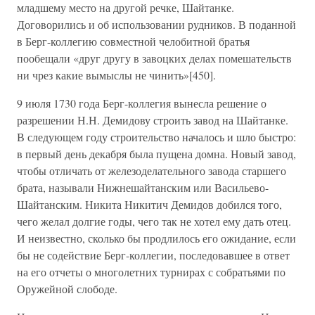
младшему место на другой речке, Шайтанке.
Договорились и об использовании рудников. В поданной
в Берг-коллегию совместной челобитной братья
пообещали «друг другу в завоцких делах помешательств
ни чрез какие вымыслы не чинить»[450].
9 июля 1730 года Берг-коллегия вынесла решение о
разрешении Н.Н. Демидову строить завод на Шайтанке.
В следующем году строительство началось и шло быстро:
в первый день декабря была пущена домна. Новый завод,
чтобы отличать от железоделательного завода старшего
брата, называли Нижнешайтанским или Васильево-
Шайтанским. Никита Никитич Демидов добился того,
чего желал долгие годы, чего так не хотел ему дать отец.
И неизвестно, сколько бы продлилось его ожидание, если
бы не содействие Берг-коллегии, последовавшее в ответ
на его отчеты о многолетних турнирах с собратьями по
Оружейной слободе.