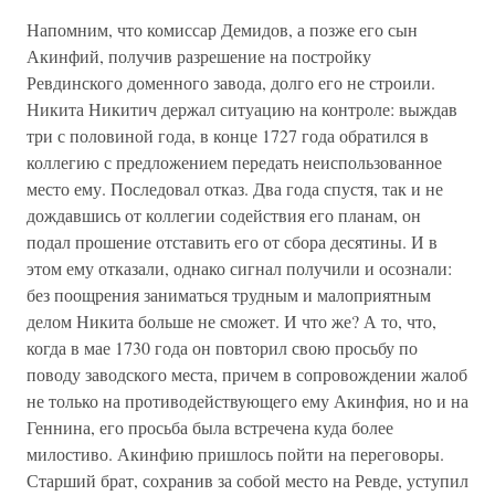
Напомним, что комиссар Демидов, а позже его сын
Акинфий, получив разрешение на постройку
Ревдинского доменного завода, долго его не строили.
Никита Никитич держал ситуацию на контроле: выждав
три с половиной года, в конце 1727 года обратился в
коллегию с предложением передать неиспользованное
место ему. Последовал отказ. Два года спустя, так и не
дождавшись от коллегии содействия его планам, он
подал прошение отставить его от сбора десятины. И в
этом ему отказали, однако сигнал получили и осознали:
без поощрения заниматься трудным и малоприятным
делом Никита больше не сможет. И что же? А то, что,
когда в мае 1730 года он повторил свою просьбу по
поводу заводского места, причем в сопровождении жалоб
не только на противодействующего ему Акинфия, но и на
Геннина, его просьба была встречена куда более
милостиво. Акинфию пришлось пойти на переговоры.
Старший брат, сохранив за собой место на Ревде, уступил