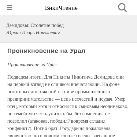
ВикиЧтение
Демидовы: Столетие побед
Юркин Игорь Николаевич
Проникновение на Урал
Проникновение на Урал
Подведем итоги. Для Никиты Никитича Демидова они
на первый взгляд не слишком впечатляющи. На фоне
некоторых достижений на ниве промышленного
предпринимательства — цепь несчастий и неудач. Умер
отец, который хотя и относился к сыновьям неодинаково,
но семейную честь унизить бы, без сомнения, не
позволил (атаковав, победил? вовремя сгладил
конфликт?). Погиб брат. Государыня пожаловала
дворянство, но в родном городе соседи, вчерашние