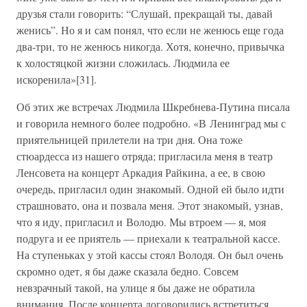
друзья стали говорить: “Слушай, прекращай ты, давай
женись”. Но я и сам понял, что если не женюсь еще года
два-три, то не женюсь никогда. Хотя, конечно, привычка
к холостяцкой жизни сложилась. Людмила ее
искоренила»[31].
Об этих же встречах Людмила Шкребнева-Путина писала
и говорила немного более подробно. «В Ленинград мы с
приятельницей прилетели на три дня. Она тоже
стюардесса из нашего отряда; пригласила меня в театр
Ленсовета на концерт Аркадия Райкина, а ее, в свою
очередь, пригласил один знакомый. Одной ей было идти
страшновато, она и позвала меня. Этот знакомый, узнав,
что я иду, пригласил и Володю. Мы втроем — я, моя
подруга и ее приятель — приехали к театральной кассе.
На ступеньках у этой кассы стоял Володя. Он был очень
скромно одет, я бы даже сказала бедно. Совсем
невзрачный такой, на улице я бы даже не обратила
внимания. После концерта договорились встретиться