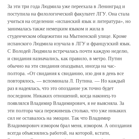
За эти три года Людмила уже переехала в Ленинград и
поступила на филологический факультет ЛГУ. Она стала
учиться на отделении «испанский язык и литература», но
занималась также немецким языком и жила в
студенческом общежитии на Мытненской улице. Кроме
испанского Людмила изучала в ЛГУ и французский язык.
С Володей Людмила встречалась почти каждую неделю,
и свидания назначались, как правило, в метро. Путин
обычно на эти свидания опаздывал, иногда на час-
полтора. «От свидания к свиданию, изо дня в день все
повторялось, — вспоминала Л. Путина. — Но каждый
раз я надеялась, что это опоздание уж точно будет
последним. Никаких отношений, когда наконец-то
появлялся Владимир Владимирович, я не выясняла. За
эти полтора часа переживешь столько, что уже никаких
сил не оставалось на эмоции. Так что Владимир
Владимирович измором брал меня, измором. А опоздания
всегда объяснялись работой, на которой, кстати,