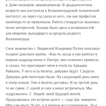
в Доме пионеров, аккомпаниатор. В двадцатилетнем
возрасте она поступила в Калининградский технический
институт, но через год ушла из него, так как профессия
инженера ее не привлекала. Работа стюардессы оказалась
более интересной. Больше было здесь и возможностей
для общения, выходящего за пределы родного
Калининграда.
Свое знакомство с Людмилой Владимир Путин описывал
позднее довольно кратко. «Как-то, когда я уже работал в
первом подразделении в Питере, мне позвонил приятель
и сказал, что приглашает меня в театр на Аркадия
Райкина. У него есть билеты, девушки будут. Сходили.
Девушки действительно были. На следующий день опять
в театр пошли. Уже я билеты доставал. И на третий день
то же самое. С одной из них я начал встречаться. Мы
подружились. С Людой, моей будущей женой.
Продолжались эти встречи долго — года три, наверное.
Мне уже было 29 лет, и я привык все планировать. Да и