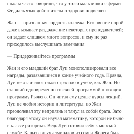
школы часто говорили, что у этого мальчишки с фермы
Федиаль язык действительно здорово подвешен.
Жан — признанная гордость коллежа. Его рвение порой
даже вызывает раздражение некоторых преподавателей;
он задает слишком много вопросов, и ему не раз
приходилось выслушивать замечания:
— Придерживайтесь программы!
Жан и его младший брат Луи монополизировали все
награды, раздававшиеся в конце учебного года. Правда,
Луи не отличался такой страстью в учебе, как Жан. Но
старший одновременно со своей программой проходил
программу Рыжего. Он читал ему целые курсы лекций.
Луи не любил истории и литературы, но Жан
преодолевал эту неприязнь и тянул за собой брата. Зато
благодаря этому он изучал математику, которой не было
в классе риторики. Ведь Луи готовил себя к морской
службе. Карьера двух адмиралов из семьи Жореса была