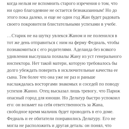
когда нельзя не вспомнить старого изречения о том, что
ни одно благодеяние не остается безнаказанным! Но до
этого пока далеко, и еще не один год Жан будет радовать
своего покровителя блистательными успехами в учебе.
…Старик не на шутку увлекся Жаном и не поленился в
тот же день отправиться с ним на ферму Федиаль, чтобы
познакомиться с его родителями. Аделаида без всякого
удивления выслушала похвалы Жану из уст генерального
инспектора. Нет такой матери, которую требовалось бы
долго убеждать поверить в исключительные качества ее
сына. Тем более что она уже не раз и раньше
наслаждалась восторгами знакомых и соседей по поводу
успехов Жанно. Отец высказал лишь тревогу, что Париж
опасный город для юноши. Но Дельтур быстро успокоил
его: он возьмет на себя ответственность за Жана,
свободное время мальчик будет проводить в его доме.
Федиаль и ее обитатели понравились Дельтуру. Его не
могла не расположить и другая деталь: он понял, что