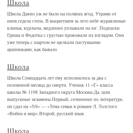
Школа
Школа Давно уж не было на полянах ягод. Утрами от
инея седела степь. В выцветшем за лето небе журавлиные
клинья, курлыча, медленно уплывали на юг. Подпаски
Гриша и Федотка с грустью провожали их взглядом. Они
уже теперь с азартом не щелкали пастушьими
арапниками, как бывало
Школа
Школа Семнадцать лет ему исполнилось за два с
половиной месяца до смерти. Ученик 11 «Г» класса
школы № 1198 Западного округа Москвы.Да, шли
выпускные экзамены.Первый, сочинение по литературе,
он сдал на «5/4» — «Тема семьи в романе Л. Толстого
«Война и мир».Второй, русский язык
Школа