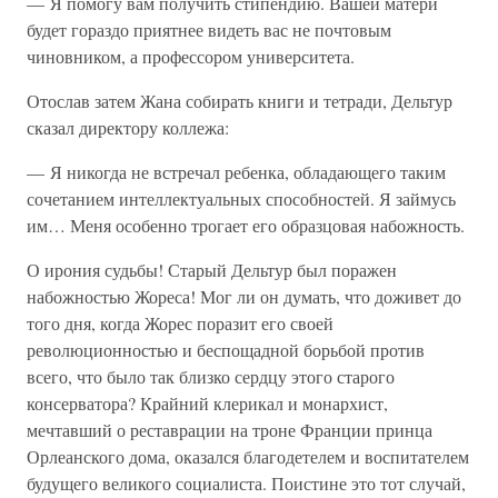
— Я помогу вам получить стипендию. Вашей матери
будет гораздо приятнее видеть вас не почтовым
чиновником, а профессором университета.
Отослав затем Жана собирать книги и тетради, Дельтур
сказал директору коллежа:
— Я никогда не встречал ребенка, обладающего таким
сочетанием интеллектуальных способностей. Я займусь
им… Меня особенно трогает его образцовая набожность.
О ирония судьбы! Старый Дельтур был поражен
набожностью Жореса! Мог ли он думать, что доживет до
того дня, когда Жорес поразит его своей
революционностью и беспощадной борьбой против
всего, что было так близко сердцу этого старого
консерватора? Крайний клерикал и монархист,
мечтавший о реставрации на троне Франции принца
Орлеанского дома, оказался благодетелем и воспитателем
будущего великого социалиста. Поистине это тот случай,