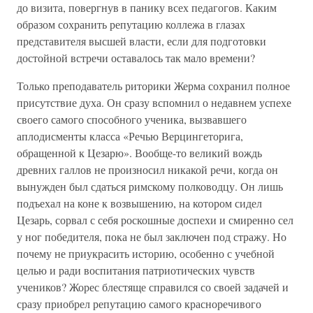
до визита, повергнув в панику всех педагогов. Каким
образом сохранить репутацию коллежа в глазах
представителя высшей власти, если для подготовки
достойной встречи оставалось так мало времени?
Только преподаватель риторики Жерма сохранил полное
присутствие духа. Он сразу вспомнил о недавнем успехе
своего самого способного ученика, вызвавшего
аплодисменты класса «Речью Верцингеторига,
обращенной к Цезарю». Вообще-то великий вождь
древних галлов не произносил никакой речи, когда он
вынужден был сдаться римскому полководцу. Он лишь
подъехал на коне к возвышению, на котором сидел
Цезарь, сорвал с себя роскошные доспехи и смиренно сел
у ног победителя, пока не был заключен под стражу. Но
почему не приукрасить историю, особенно с учебной
целью и ради воспитания патриотических чувств
учеников? Жорес блестяще справился со своей задачей и
сразу приобрел репутацию самого красноречивого