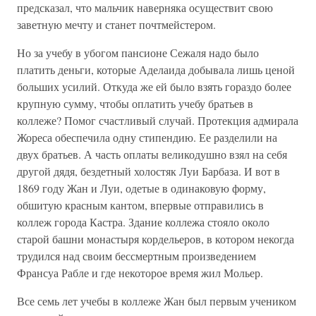
предсказал, что мальчик наверняка осуществит свою
заветную мечту и станет почтмейстером.
Но за учебу в убогом пансионе Сежаля надо было
платить деньги, которые Аделаида добывала лишь ценой
больших усилий. Откуда же ей было взять гораздо более
крупную сумму, чтобы оплатить учебу братьев в
коллеже? Помог счастливый случай. Протекция адмирала
Жореса обеспечила одну стипендию. Ее разделили на
двух братьев. А часть оплаты великодушно взял на себя
другой дядя, бездетный холостяк Луи Барбаза. И вот в
1869 году Жан и Луи, одетые в одинаковую форму,
обшитую красным кантом, впервые отправились в
коллеж города Кастра. Здание коллежа стояло около
старой башни монастыря кордельеров, в котором некогда
трудился над своим бессмертным произведением
Франсуа Рабле и где некоторое время жил Мольер.
Все семь лет учебы в коллеже Жан был первым учеником