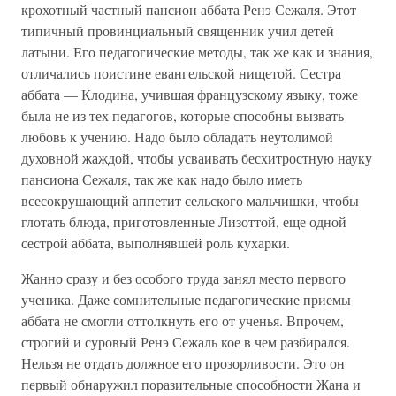
крохотный частный пансион аббата Ренэ Сежаля. Этот
типичный провинциальный священник учил детей
латыни. Его педагогические методы, так же как и знания,
отличались поистине евангельской нищетой. Сестра
аббата — Клодина, учившая французскому языку, тоже
была не из тех педагогов, которые способны вызвать
любовь к учению. Надо было обладать неутолимой
духовной жаждой, чтобы усваивать бесхитростную науку
пансиона Сежаля, так же как надо было иметь
всесокрушающий аппетит сельского мальчишки, чтобы
глотать блюда, приготовленные Лизоттой, еще одной
сестрой аббата, выполнявшей роль кухарки.
Жанно сразу и без особого труда занял место первого
ученика. Даже сомнительные педагогические приемы
аббата не смогли оттолкнуть его от ученья. Впрочем,
строгий и суровый Ренэ Сежаль кое в чем разбирался.
Нельзя не отдать должное его прозорливости. Это он
первый обнаружил поразительные способности Жана и