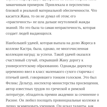
заманчивым примером. Привлекала и перспектива
близкой и реальной материальной обеспеченности. Что
касается Жана, то он не думал об этом; его
«практичность» не шла дальше неутолимой жажды
знаний. Но это была та самая непрактичность, которая
создает людей выдающихся.
Наибольшей удачей, которая выпала на долю Жореса в
коллеже Кастра, была, однако, не многочисленная
коллекция наград: за успехи. Такой удачей оказался
счастливый случай, открывший Жану дорогу к
университетскому образованию. Однажды директор
церемонно ввел в класс маленького сухого старичка с
птичьей шеей, говорившего тонким голоском. Это был
Феликс Дельтур, инспектор министерства просвещения,
автор известных трудов по греческой и римской
литературе, обладатель премии академии за сочинение о
Расине. Он любил посещать провинциальные коллежи и
лично экзаменовать учеников. Он искал таланты, как