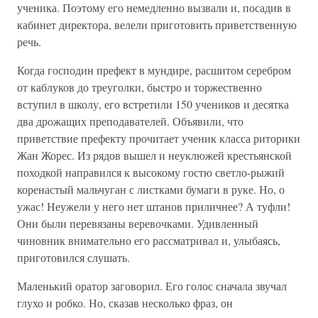
ученика. Поэтому его немедленно вызвали и, посадив в
кабинет директора, велели приготовить приветственную
речь.
Когда господин префект в мундире, расшитом серебром
от каблуков до треуголки, быстро и торжественно
вступил в школу, его встретили 150 учеников и десятка
два дрожащих преподавателей. Объявили, что
приветствие префекту прочитает ученик класса риторики
Жан Жорес. Из рядов вышел и неуклюжей крестьянской
походкой направился к высокому гостю светло-рыжий
коренастый мальчуган с листками бумаги в руке. Но, о
ужас! Неужели у него нет штанов приличнее? А туфли!
Они были перевязаны веревочками. Удивленный
чиновник внимательно его рассматривал и, улыбаясь,
приготовился слушать.
Маленький оратор заговорил. Его голос сначала звучал
глухо и робко. Но, сказав несколько фраз, он