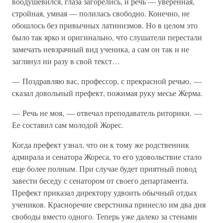
воодушевился, глаза загорелись, и речь — уверенная,
стройная, умная — полилась свободно. Конечно, не
обошлось без привычных латинизмов. Но в целом это
было так ярко и оригинально, что слушатели перестали
замечать невзрачный вид ученика, а сам он так и не
заглянул ни разу в свой текст…
— Поздравляю вас, профессор, с прекрасной речью, —
сказал довольный префект, пожимая руку месье Жерма.
— Речь не моя, — отвечал преподаватель риторики. —
Ее составил сам молодой Жорес.
Когда префект узнал, что он к тому же родственник
адмирала и сенатора Жореса, то его удовольствие стало
еще более полным. При случае будет приятный повод
завести беседу с сенатором от своего департамента.
Префект приказал директору удвоить обычный отдых
учеников. Красноречие сверстника принесло им два дня
свободы вместо одного. Теперь уже далеко за стенами