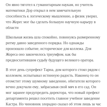
Он явно тяготел к гуманитарным наукам, но учитель
математики Дор открыл в нем замечательную
способность к логическому мышлению, а физик уверял,
что Жорес мог бы сделать большую научную карьеру в
области
Школьная жизнь шла спокойно, повинуясь размеренному
ритму давно заведенного порядка. Но однажды
произошло событие, историческое для коллежа. Для
Жореса оно закончилось триумфом, как бы
предвосхитившим судьбу будущего великого оратора.
В этот день супрефект Тарна, дом которого стоял рядом с
коллежем, испытывал истинную радость. Наконец-то он
отомстит этому шумному заведению, обитатели которого
вечно докучали ему, забрасывая свой мяч в его сад. Он
мог заранее предупредить директора, что новый префект
департамента решил посетить главное учебное заведение
Кастра. Но чиновник злорадно сказал об этом лишь за час