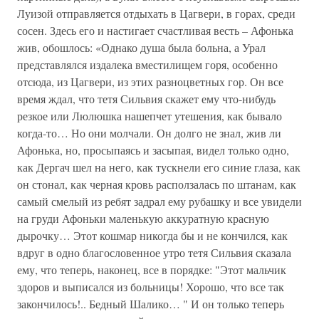
Луизой отправляется отдыхать в Цагвери, в горах, среди
сосен. Здесь его и настигает счастливая весть – Афонька
жив, обошлось: «Однако душа была больна, а Урал
представлялся издалека вместилищем горя, особенно
отсюда, из Цагвери, из этих разноцветных гор. Он все
время ждал, что тетя Сильвия скажет ему что-нибудь
резкое или Люлюшка нашепчет утешения, как бывало
когда-то… Но они молчали. Он долго не знал, жив ли
Афонька, но, просыпаясь и засыпая, видел только одно,
как Дергач шел на него, как тускнели его синие глаза, как
он стонал, как черная кровь расползалась по штанам, как
самый смелый из ребят задрал ему рубашку и все увидели
на груди Афоньки маленькую аккуратную красную
дырочку… Этот кошмар никогда бы и не кончился, как
вдруг в одно благословенное утро тетя Сильвия сказала
ему, что теперь, наконец, все в порядке: "Этот мальчик
здоров и выписался из больницы! Хорошо, что все так
закончилось!.. Бедный Шалико… " И он только теперь