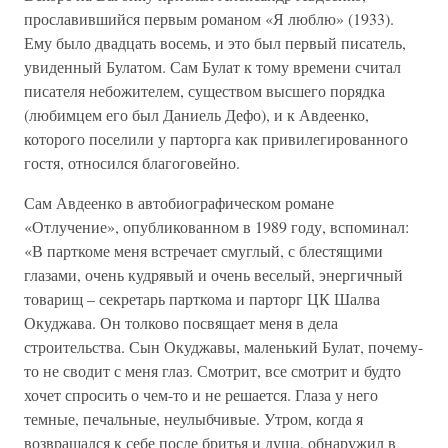
прославившийся первым романом «Я люблю» (1933).
Ему было двадцать восемь, и это был первый писатель,
увиденный Булатом. Сам Булат к тому времени считал
писателя небожителем, существом высшего порядка
(любимцем его был Даниель Дефо), и к Авдеенко,
которого поселили у парторга как привилегированного
гостя, относился благоговейно.
Сам Авдеенко в автобиографическом романе
«Отлучение», опубликованном в 1989 году, вспоминал:
«В парткоме меня встречает смуглый, с блестящими
глазами, очень кудрявый и очень веселый, энергичный
товарищ – секретарь парткома и парторг ЦК Шалва
Окуджава. Он толково посвящает меня в дела
строительства. Сын Окуджавы, маленький Булат, почему-
то не сводит с меня глаз. Смотрит, все смотрит и будто
хочет спросить о чем-то и не решается. Глаза у него
темные, печальные, неулыбчивые. Утром, когда я
возвращался к себе после бритья и душа, обнаружил в