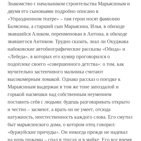
Знакомство с начальником строительства Марьясиным и
двумя его сыновьями подробно описано в
«Упраздненном театре» – там герои носят фамилию
Балясины, а старший сын Марьясина, Илья, в обиходе
звавшийся Аликом, переименован в Антона, в обиходе
звавшегося Антиком. Трудно сказать, знал ли Окуджава
набоковские автобиографические рассказы «Обида» и
«Лебеда», в которых его кумир проговорился о
подоплеке своего «совершенного детства»: о том, как
мучительно застенчивого мальчика считают
высокомерным ломакой. Однако рассказ о поездке к
Марьясиным выдержан в том же тоне запоздалой и
горькой насмешки над собственным неумением
поставить себя с людьми: будешь разговаривать открыто
и честно – засмеют, а врать он не умеет, отсюда
натужность, неестественность каждого слова. Его смутил
быт марьясинского дома, о котором отец говорил:
«буржуйские причуды». Он никогда прежде не надевал
на ночь пижамы – спал в трусах и в майке. Его все время