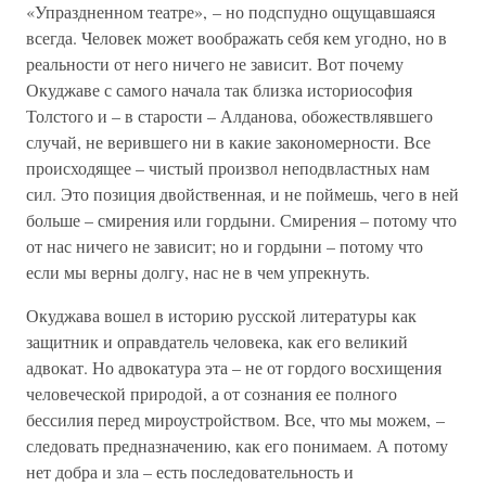
«Упраздненном театре», – но подспудно ощущавшаяся
всегда. Человек может воображать себя кем угодно, но в
реальности от него ничего не зависит. Вот почему
Окуджаве с самого начала так близка историософия
Толстого и – в старости – Алданова, обожествлявшего
случай, не верившего ни в какие закономерности. Все
происходящее – чистый произвол неподвластных нам
сил. Это позиция двойственная, и не поймешь, чего в ней
больше – смирения или гордыни. Смирения – потому что
от нас ничего не зависит; но и гордыни – потому что
если мы верны долгу, нас не в чем упрекнуть.
Окуджава вошел в историю русской литературы как
защитник и оправдатель человека, как его великий
адвокат. Но адвокатура эта – не от гордого восхищения
человеческой природой, а от сознания ее полного
бессилия перед мироустройством. Все, что мы можем, –
следовать предназначению, как его понимаем. А потому
нет добра и зла – есть последовательность и