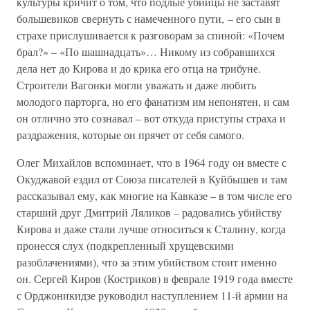
культуры кричит о том, что подлые убийцы не заставят
большевиков свернуть с намеченного пути, – его сын в
страхе прислушивается к разговорам за спиной: «Почем
брал?» – «По шашнадцать»… Никому из собравшихся
дела нет до Кирова и до крика его отца на трибуне.
Строители Вагонки могли уважать и даже любить
молодого парторга, но его фанатизм им непонятен, и сам
он отлично это сознавал – вот откуда приступы страха и
раздражения, которые он прячет от себя самого.
Олег Михайлов вспоминает, что в 1964 году он вместе с
Окуджавой ездил от Союза писателей в Куйбышев и там
рассказывал ему, как многие на Кавказе – в том числе его
старший друг Дмитрий Ляликов – радовались убийству
Кирова и даже стали лучше относиться к Сталину, когда
пронесся слух (подкрепленный хрущевскими
разоблачениями), что за этим убийством стоит именно
он. Сергей Киров (Костриков) в феврале 1919 года вместе
с Орджоникидзе руководил наступлением 11-й армии на