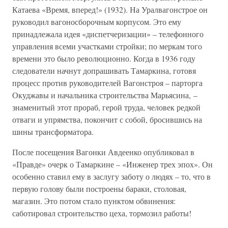
Катаева «Время, вперед!» (1932). На Уралвагонстрое он
руководил вагоносборочным корпусом. Это ему
принадлежала идея «диспетчеризации» – телефонного
управления всеми участками стройки; по меркам того
времени это было революционно. Когда в 1936 году
следователи начнут допрашивать Тамаркина, готовя
процесс против руководителей Вагонстроя – парторга
Окуджавы и начальника строительства Марьясина, –
знаменитый этот прораб, герой труда, человек редкой
отваги и упрямства, покончит с собой, бросившись на
шины трансформатора.
После посещения Вагонки Авдеенко опубликовал в
«Правде» очерк о Тамаркине – «Инженер трех эпох». Он
особенно ставил ему в заслугу заботу о людях – то, что в
первую голову были построены бараки, столовая,
магазин. Это потом стало пунктом обвинения:
саботировал строительство цеха, тормозил работы!