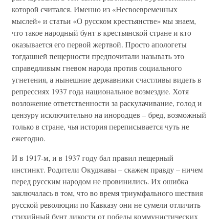
которой считался. Именно из «Несвоевременных
мыслей» и статьи «О русском крестьянстве» мы знаем,
что такое народный бунт в крестьянской стране и кто
оказывается его первой жертвой. Просто апологеты
тогдашней пещерности предпочитали называть это
справедливым гневом народа против социального
угнетения, а нынешние державники счастливы видеть в
репрессиях 1937 года национальное возмездие. Хотя
возложение ответственности за раскулачивание, голод и
цензуру исключительно на инородцев – бред, возможный
только в стране, чья история переписывается чуть не
ежегодно.
И в 1917-м, и в 1937 году бал правил пещерный
инстинкт. Родители Окуджавы – скажем правду – ничем
перед русским народом не провинились. Их ошибка
заключалась в том, что во время триумфального шествия
русской революции по Кавказу они не сумели отличить
стихийный бунт дикости от победы коммунистических