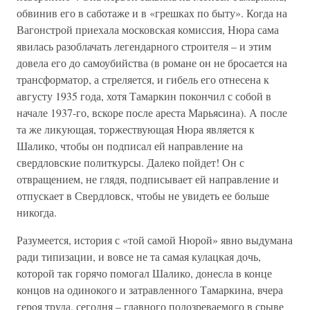
обвинив его в саботаже и в «грешках по быту». Когда на
Вагонстрой приехала московская комиссия, Нюра сама
явилась разоблачать легендарного строителя – и этим
довела его до самоубийства (в романе он не бросается на
трансформатор, а стреляется, и гибель его отнесена к
августу 1935 года, хотя Тамаркин покончил с собой в
начале 1937-го, вскоре после ареста Марьясина). А после
та же ликующая, торжествующая Нюра является к
Шалико, чтобы он подписал ей направление на
свердловские политкурсы. Далеко пойдет! Он с
отвращением, не глядя, подписывает ей направление и
отпускает в Свердловск, чтобы не увидеть ее больше
никогда.
Разумеется, история с «той самой Нюрой» явно выдумана
ради типизации, и вовсе не та самая кулацкая дочь,
которой так горячо помогал Шалико, донесла в конце
концов на одинокого и затравленного Тамаркина, вчера
героя труда, сегодня – главного подозреваемого в срыве