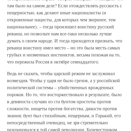
там было на самом деле? Если отождествлять русскость с
пещерностью, как делают иные националисты (и
откровенные нацисты, для которых чем зверинее, тем
национальнее), – тогда произошел воистину русский
реванш, но позвольте нам все-таки несколько лучше
думать о своем народе. И тогда приходится признать, что
реванш воистину имел место – но это была месть самых
грубых и низменных инстинктов, весьма похожая на то,
что пережила Россия в октябре семнадцатого.
Ведь не сказать, чтобы царский режим не заслуживал
возмездия. Чтобы у царя не было грехов, а у российской
политической системы – убийственных врожденных
пороков. Но то, что восторжествовало в результате, было
в девяноста случаях из ста бунтом простоты против
сложности, нищеты против богатства, дикости против
знания; бунт был стихийным, пещерным, и Горький, его
непосредственный очевидец, не зря стремительно
разочаровался в той самой революции, Буревестником