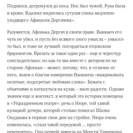
Поднялся, дотронулся до носа. Нос был чужой. Рука была
в крови. Вдалеке виднелась сутулая спина медленно
уходящего Афанасия Дергачева».
Разумеется, Афонька Дергач в своем праве. Ванванч его
чуть не убил, и пусть без всякого злого умысла – умысел-
то был, и тоже не лучший: погордиться отцовским
браунингом. Врезать за такое один раз – еще и чересчур
снисходительно; но как-то мы вместе с автором не на
стороне Афоньки – может, потому, что, в отличие от
него, знаем о благом намерении Ванванча «выкрикивать
нелепые, подогретые любовью слова». Бежать с
объятиями и наткнуться на кулак – мало радости. Однако
значим еще и контекст, в который эта история помещена
в «Упраздненном театре»: речь о Нюре, той самой
кулацкой дочери, которой столько помогал Шалва
Окуджава в первые свои дни на стройке. Нюра очень
изменилась, «стала такой передовой… просто
невероятно». Она первой заявила на Моисея Тамаркина,