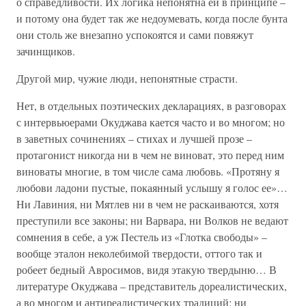
о справедливости. Их логика непонятна ей в принципе –
и потому она будет так же недоумевать, когда после бунта
они столь же внезапно успокоятся и сами повяжут
зачинщиков.
Другой мир, чужие люди, непонятные страсти.
Нет, в отдельных поэтических декларациях, в разговорах
с интервьюерами Окуджава кается часто и во многом; но
в заветных сочинениях – стихах и лучшей прозе –
протагонист никогда ни в чем не виноват, это перед ним
виноваты многие, в том числе сама любовь. «Протяну я
любови ладони пустые, покаянный услышу я голос ее»…
Ни Лавиния, ни Мятлев ни в чем не раскаиваются, хотя
преступили все законы; ни Варвара, ни Волков не ведают
сомнения в себе, а уж Пестель из «Глотка свободы» –
вообще эталон неколебимой твердости, оттого так и
робеет бедный Авросимов, видя этакую твердыню… В
литературе Окуджава – представитель дореалистических,
а во многом и антиреалистических традиций: ни