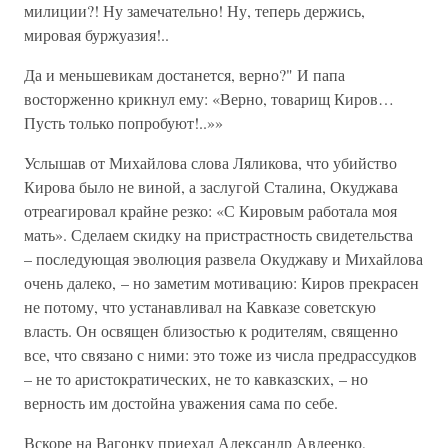
милиции?! Ну замечательно! Ну, теперь держись,
мировая буржуазия!..
Да и меньшевикам достанется, верно?" И папа
восторженно крикнул ему: «Верно, товарищ Киров…
Пусть только попробуют!..»»
Услышав от Михайлова слова Ляликова, что убийство
Кирова было не виной, а заслугой Сталина, Окуджава
отреагировал крайне резко: «С Кировым работала моя
мать». Сделаем скидку на пристрастность свидетельства
– последующая эволюция развела Окуджаву и Михайлова
очень далеко, – но заметим мотивацию: Киров прекрасен
не потому, что устанавливал на Кавказе советскую
власть. Он освящен близостью к родителям, священно
все, что связано с ними: это тоже из числа предрассудков
– не то аристократических, не то кавказских, – но
верность им достойна уважения сама по себе.
Вскоре на Вагонку приехал Александр Авдеенко,