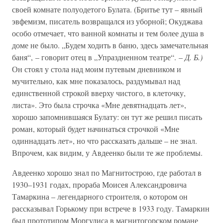
своей комнате полуодетого Булата. (Бритье тут – явный
эвфемизм, писатель возвращался из уборной; Окуджава
особо отмечает, что ванной комнаты и тем более душа в
доме не было. „Будем ходить в баню, здесь замечательная
баня“, – говорит отец в „Упраздненном театре“. –
Д. Б.)
Он стоял у стола над моим путевым дневником и
мучительно, как мне показалось, раздумывал над
единственной строкой вверху чистого, в клеточку,
листа». Это была строчка «Мне девятнадцать лет»,
хорошо запомнившаяся Булату: он тут же решил писать
роман, который будет начинаться строчкой «Мне
одиннадцать лет», но что рассказать дальше – не знал.
Впрочем, как видим, у Авдеенко были те же проблемы.
Авдеенко хорошо знал по Магнитострою, где работал в
1930–1931 годах, прораба Моисея Александровича
Тамаркина – легендарного строителя, о котором он
рассказывал Горькому при встрече в 1933 году. Тамаркин
был прототипом Моргулиса в магнитогорском романе