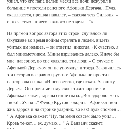
узнал, что его папа целый месяц все ночи дежурил в
больнице у постели раненого Афоньки Дергача. „Пуля,
оказывается, прошла навылет, – сказала тетя Сильвия, –
и, к счастью, ничего важного не задела…“»
На прямой вопрос автора этих строк, случалось ли
Окуджаве во время войны стрелять в людей, видеть
убитых им немцев, – он ответил: никогда. «К счастью, я
был минометчиком. Мины взрывались далеко. Иначе бы
мне, наверное, во сне являлись эти люди.» О случае с
Афонькой Дергачом он не упомянул и тогда. Закончилась
эта история все равно грустно: Афонька не простил
парторгова сынка. «И неизвестно, где искать Афоньку
Дергача. Он прочитает ему свое стихотворение, и
Афонька скажет, тараща синие глаза: „Вот здорово, мать
твою!.. Ух ты!..“ Федор Крутов говорит: "Афонька твой
жив-здоров и на стройке ударник, во как! Будь спокоен…
" А Афонька скажет: "Ну, ты меня совсем было убил…
Кровь те-кет… эх, думаю… " А Ванванч скажет: