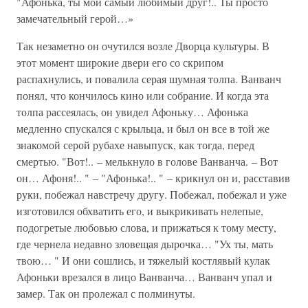
"Афонька, ты мой самый любимый друг!.. Ты просто
замечательный герой…»
Так незаметно он очутился возле Дворца культуры. В
этот момент широкие двери его со скрипом
распахнулись, и повалила серая шумная толпа. Ванванч
понял, что кончилось кино или собрание. И когда эта
толпа рассеялась, он увидел Афоньку… Афонька
медленно спускался с крыльца, и был он все в той же
знакомой серой рубахе навыпуск, как тогда, перед
смертью. "Вот!.. – мелькнуло в голове Ванванча. – Вот
он… Афоня!.. " – "Афонька!.. " – крикнул он и, расставив
руки, побежал навстречу другу. Побежал, побежал и уже
изготовился обхватить его, и выкрикивать нелепые,
подогретые любовью слова, и прижаться к тому месту,
где чернела недавно зловещая дырочка… "Ух ты, мать
твою… " И они сошлись, и тяжелый костлявый кулак
Афоньки врезался в лицо Ванванча… Ванванч упал и
замер. Так он пролежал с полминуты.