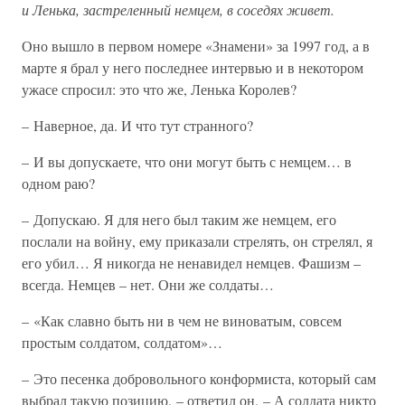
и Ленька, застреленный немцем, в соседях живет.
Оно вышло в первом номере «Знамени» за 1997 год, а в
марте я брал у него последнее интервью и в некотором
ужасе спросил: это что же, Ленька Королев?
– Наверное, да. И что тут странного?
– И вы допускаете, что они могут быть с немцем… в
одном раю?
– Допускаю. Я для него был таким же немцем, его
послали на войну, ему приказали стрелять, он стрелял, я
его убил… Я никогда не ненавидел немцев. Фашизм –
всегда. Немцев – нет. Они же солдаты…
– «Как славно быть ни в чем не виноватым, совсем
простым солдатом, солдатом»…
– Это песенка добровольного конформиста, который сам
выбрал такую позицию, – ответил он. – А солдата никто