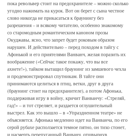
пока револьвер стоит на предохранителе – можно сколько
угодно нажимать на курок. Вот он берет с сына честное
слово никогда не прикасаться к браунингу без
разрешения – и всякому читателю, особенно знакомому
со старомодным романтическим каноном прозы
Окуджавы, ясно, что запрет будет роковым образом
нарушен. И действительно – перед походом в тайгу с
Афонькой и его приятелями Ванванч, желая поразить их
воображение («Сейчас такое покажу, что вы все
ахнете!»), тайком вытащил браунинг из замшевого чехла
и продемонстрировал спутникам. В тайге они
принимаются целиться в птиц, ветки, друг в друга
(браунинг стоит на предохранителе), а потом Афонька,
поддерживая игру в войну, кричит Ванванчу: «Стреляй,
гад!» – и тот стреляет, и раздается оглушительный
выстрел. Как это вышло – в «Упраздненном театре» не
объясняется. Афонька медленно идет на Ванванча, по его
серой рубахе расползается темное пятно, он тихо стонет,
и насмерть перепуганный Ванванч, отшвырнув