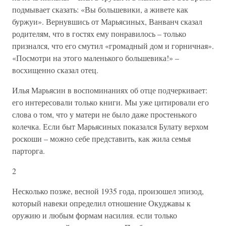
подмывает сказать: «Вы большевики, а живете как
буржуи». Вернувшись от Марьясиных, Ванванч сказал
родителям, что в гостях ему понравилось – только
признался, что его смутил «громадный дом и горничная».
«Посмотри на этого маленького большевика!» –
восхищенно сказал отец.
Илья Марьясин в воспоминаниях об отце подчеркивает:
его интересовали только книги. Мы уже цитировали его
слова о том, что у матери не было даже простенького
колечка. Если быт Марьясиных показался Булату верхом
роскоши – можно себе представить, как жила семья
парторга.
2
Несколько позже, весной 1935 года, произошел эпизод,
который навеки определил отношение Окуджавы к
оружию и любым формам насилия. если только