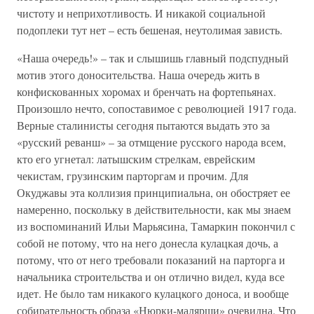
чистоту и неприхотливость. И никакой социальной
подоплеки тут нет – есть бешеная, неутолимая зависть.
«Наша очередь!» – так и слышишь главный подспудный
мотив этого доносительства. Наша очередь жить в
конфискованных хоромах и бренчать на фортепьянах.
Произошло нечто, сопоставимое с революцией 1917 года.
Верные сталинисты сегодня пытаются выдать это за
«русский реванш» – за отмщение русского народа всем,
кто его угнетал: латышским стрелкам, еврейским
чекистам, грузинским парторгам и прочим. Для
Окуджавы эта коллизия принципиальна, он обостряет ее
намеренно, поскольку в действительности, как мы знаем
из воспоминаний Ильи Марьясина, Тамаркин покончил с
собой не потому, что на него донесла кулацкая дочь, а
потому, что от него требовали показаний на парторга и
начальника строительства и он отлично видел, куда все
идет. Не было там никакого кулацкого доноса, и вообще
собирательность образа «Нюрки-малярши» очевидна. Что