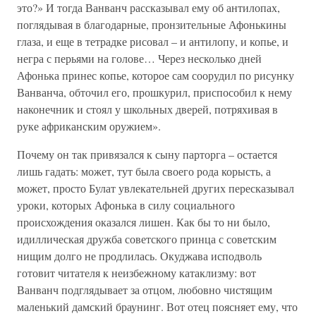
это?» И тогда Ванванч рассказывал ему об антилопах,
поглядывая в благодарные, пронзительные Афонькины
глаза, и еще в тетрадке рисовал – и антилопу, и копье, и
негра с перьями на голове… Через несколько дней
Афонька принес копье, которое сам соорудил по рисунку
Ванванча, обточил его, прошкурил, приспособил к нему
наконечник и стоял у школьных дверей, потряхивая в
руке африканским оружием».
Почему он так привязался к сыну парторга – остается
лишь гадать: может, тут была своего рода корысть, а
может, просто Булат увлекательней других пересказывал
уроки, которых Афонька в силу социального
происхождения оказался лишен. Как бы то ни было,
идиллическая дружба советского принца с советским
нищим долго не продлилась. Окуджава исподволь
готовит читателя к неизбежному катаклизму: вот
Ванванч подглядывает за отцом, любовно чистящим
маленький дамский браунинг. Вот отец поясняет ему, что