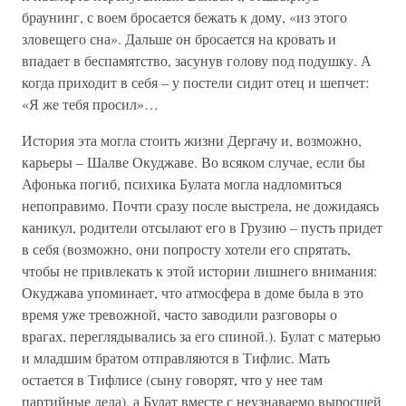
браунинг, с воем бросается бежать к дому, «из этого
зловещего сна». Дальше он бросается на кровать и
впадает в беспамятство, засунув голову под подушку. А
когда приходит в себя – у постели сидит отец и шепчет:
«Я же тебя просил»…
История эта могла стоить жизни Дергачу и, возможно,
карьеры – Шалве Окуджаве. Во всяком случае, если бы
Афонька погиб, психика Булата могла надломиться
непоправимо. Почти сразу после выстрела, не дожидаясь
каникул, родители отсылают его в Грузию – пусть придет
в себя (возможно, они попросту хотели его спрятать,
чтобы не привлекать к этой истории лишнего внимания:
Окуджава упоминает, что атмосфера в доме была в это
время уже тревожной, часто заводили разговоры о
врагах, переглядывались за его спиной.). Булат с матерью
и младшим братом отправляются в Тифлис. Мать
остается в Тифлисе (сыну говорят, что у нее там
партийные дела), а Булат вместе с неузнаваемо выросшей