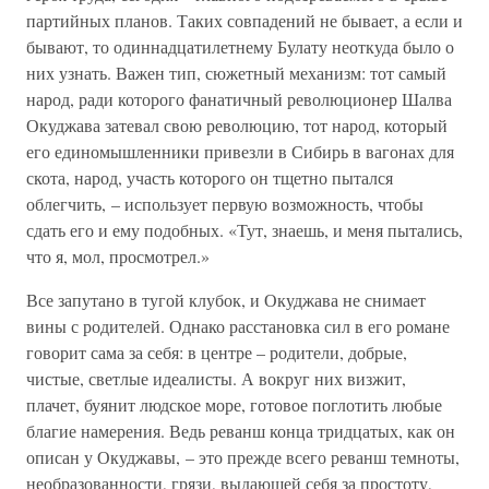
партийных планов. Таких совпадений не бывает, а если и
бывают, то одиннадцатилетнему Булату неоткуда было о
них узнать. Важен тип, сюжетный механизм: тот самый
народ, ради которого фанатичный революционер Шалва
Окуджава затевал свою революцию, тот народ, который
его единомышленники привезли в Сибирь в вагонах для
скота, народ, участь которого он тщетно пытался
облегчить, – использует первую возможность, чтобы
сдать его и ему подобных. «Тут, знаешь, и меня пытались,
что я, мол, просмотрел.»
Все запутано в тугой клубок, и Окуджава не снимает
вины с родителей. Однако расстановка сил в его романе
говорит сама за себя: в центре – родители, добрые,
чистые, светлые идеалисты. А вокруг них визжит,
плачет, буянит людское море, готовое поглотить любые
благие намерения. Ведь реванш конца тридцатых, как он
описан у Окуджавы, – это прежде всего реванш темноты,
необразованности, грязи, выдающей себя за простоту,