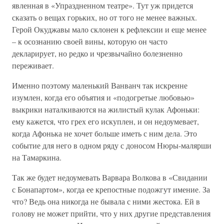
явленная в «Упраздненном театре». Тут уж придется
сказать о вещах горьких, но от того не менее важных.
Герой Окуджавы мало склонен к рефлексии и еще менее
– к осознанию своей вины, которую он часто
декларирует, но редко и чрезвычайно болезненно
переживает.
Именно поэтому маленький Ванванч так искренне
изумлен, когда его объятия и «подогретые любовью»
выкрики наталкиваются на жилистый кулак Афоньки:
ему кажется, что грех его искуплен, и он недоумевает,
когда Афонька не хочет больше иметь с ним дела. Это
событие для него в одном ряду с доносом Нюры-малярши
на Тамаркина.
Так же будет недоумевать Варвара Волкова в «Свидании
с Бонапартом», когда ее крепостные подожгут имение. За
что? Ведь она никогда не бывала с ними жестока. Ей в
голову не может прийти, что у них другие представления