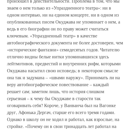
произошел в действительности. Проблема в том, что мы
знаем о нем только из «Упраздненного театра»: ни в
одном интервью, ни на едином концерте, ни в одном из
опубликованных писем Окуджава не упоминает о нем, а
ведь в его биографии он по праву может считаться
ключевым. «Упраздненный театр» в качестве
автобиографического документа не более достоверен, чем
«исторические фантазии» семидесятых годов. Читателю
отлично видны белые нитки упоминавшихся здесь
лейтмотивов, предвестий и внутренних рифм, которыми
Окуджава насытил свою исповедь; в некотором смысле
она так и задумана – «швами наружу». Принимать ли на
веру автобиографическое повествование – каждый
решает сам; заметим лишь, что история слишком
серьезная – к чему бы Окуджаве в старости так
оговаривать себя? Короче, у Ванванча был на Вагонке
друг, Афонька Дергач, старше его всего тремя годами.
Однако в школу он не ходил и работал, как взрослые, на
стройке. «Почему он в свои тринадцать лет работал на