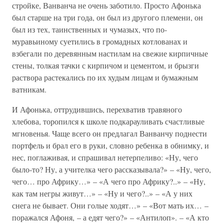
стройке, Ванванча не очень заботило. Просто Афонька
был старше на три года, он был из другого племени, он
был из тех, таинственных и чумазых, что по-
муравьиному суетились в громадных котлованах и
взбегали по деревянным настилам на свежие кирпичные
стены, толкая тачки с кирпичом и цементом, и брызги
раствора растекались по их худым лицам и бумажным
ватникам.
И Афонька, оттрудившись, перехватив травяного
хлебова, торопился к школе подкарауливать счастливые
мгновенья. Чаще всего он предлагал Ванванчу поднести
портфель и брал его в руки, словно ребенка в обнимку, и
нес, поглаживая, и спрашивал нетерпеливо: «Ну, чего
было-то? Ну, а учителка чего рассказывала?» – «Ну, чего,
чего… про Африку…» – «А чего про Африку?..» – «Ну,
как там негры живут…» – «Ну и чего?..» – «А у них
снега не бывает. Они голые ходят…» – «Вот мать их… –
поражался Афоня, – а едят чего?» – «Антилоп». – «А кто