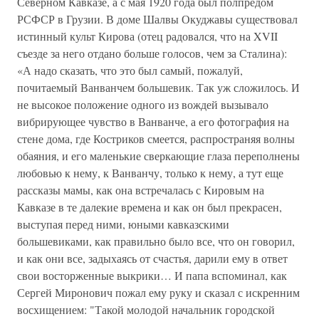
Северном Кавказе, а с мая 1920 года был полпредом
РСФСР в Грузии. В доме Шалвы Окуджавы существовал
истинный культ Кирова (отец радовался, что на XVII
съезде за него отдано больше голосов, чем за Сталина):
«А надо сказать, что это был самый, пожалуй,
почитаемый Ванванчем большевик. Так уж сложилось. И
не высокое положение одного из вождей вызывало
вибрирующее чувство в Ванванче, а его фотография на
стене дома, где Костриков смеется, распространяя волны
обаяния, и его маленькие сверкающие глаза переполнены
любовью к нему, к Ванванчу, только к нему, а тут еще
рассказы мамы, как она встречалась с Кировым на
Кавказе в те далекие времена и как он был прекрасен,
выступая перед ними, юными кавказскими
большевиками, как правильно было все, что он говорил,
и как они все, задыхаясь от счастья, дарили ему в ответ
свои восторженные выкрики… И папа вспоминал, как
Сергей Миронович пожал ему руку и сказал с искренним
восхищением: "Такой молодой начальник городской