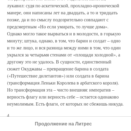
лукавил: судя по аскетической, прохладно-иронической
манере, они написаны лет на двадцать, а то и тридцать
позже, да и по смыслу подозрительно совпадают с
предсмертным «Но если умирать, то лучше дома».
Однако могло такое вырваться и в молодости, в горькую
минуту; штука, однако, в том, что барин и солдат – одно
и то же лицо, и вся разница между ними в том, что один
укрылся за четырьмя стенами от «площади холодной», а
другому это не удалось. В сущности, единственный
сюжет Окуджавы – превращение барина в солдата
(«Путешествие дилетантов») или солдата в барина
(трансформация Леньки Королева в арбатского короля).
Но трансформация эта – чисто внешняя: императив –
верность флагу или верность себе – остается одинаково
неумолимым. Есть флаги, от которых не сбежишь никуда.
4
Продолжение на Литрес
По возвращении из Цагвери Булат узнает, что его отца