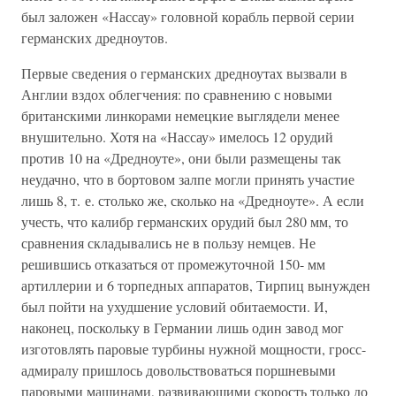
был заложен «Нассау» головной корабль первой серии
германских дредноутов.
Первые сведения о германских дредноутах вызвали в
Англии вздох облегчения: по сравнению с новыми
британскими линкорами немецкие выглядели менее
внушительно. Хотя на «Нассау» имелось 12 орудий
против 10 на «Дредноуте», они были размещены так
неудачно, что в бортовом залпе могли принять участие
лишь 8, т. е. столько же, сколько на «Дредноуте». А если
учесть, что калибр германских орудий был 280 мм, то
сравнения складывались не в пользу немцев. Не
решившись отказаться от промежуточной 150- мм
артиллерии и 6 торпедных аппаратов, Тирпиц вынужден
был пойти на ухудшение условий обитаемости. И,
наконец, поскольку в Германии лишь один завод мог
изготовлять паровые турбины нужной мощности, гросс-
адмиралу пришлось довольствоваться поршневыми
паровыми машинами, развивающими скорость только до