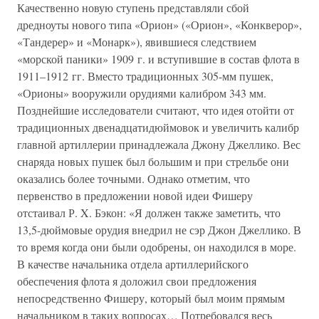
Качественно новую ступень представляли сбой
дредноуты нового типа «Орион» («Орион», «Конкверор»,
«Тандерер» и «Монарк»), явившиеся следствием
«морской паники» 1909 г. и вступившие в состав флота в
1911–1912 гг. Вместо традиционных 305-мм пушек,
«Орионы» вооружили орудиями калибром 343 мм.
Позднейшие исследователи считают, что идея отойти от
традиционных двенадцатидюймовок и увеличить калибр
главной артиллерии принадлежала Джону Джеллико. Вес
снаряда новых пушек был большим и при стрельбе они
оказались более точными. Однако отметим, что
первенство в предложении новой идеи Фишеру
отстаивал Р. X. Бэкон: «Я должен также заметить, что
13,5-дюймовые орудия внедрил не сэр Джон Джеллико. В
то время когда они были одобрены, он находился в море.
В качестве начальника отдела артиллерийского
обеспечения флота я доложил свои предложения
непосредственно Фишеру, который был моим прямым
начальником в таких вопросах… Потребовался весь