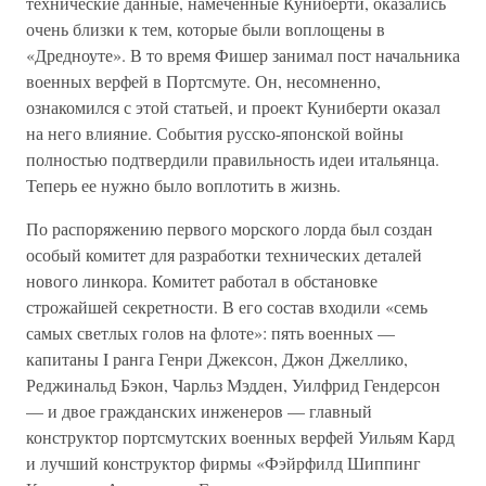
технические данные, намеченные Куниберти, оказались
очень близки к тем, которые были воплощены в
«Дредноуте». В то время Фишер занимал пост начальника
военных верфей в Портсмуте. Он, несомненно,
ознакомился с этой статьей, и проект Куниберти оказал
на него влияние. События русско-японской войны
полностью подтвердили правильность идеи итальянца.
Теперь ее нужно было воплотить в жизнь.
По распоряжению первого морского лорда был создан
особый комитет для разработки технических деталей
нового линкора. Комитет работал в обстановке
строжайшей секретности. В его состав входили «семь
самых светлых голов на флоте»: пять военных —
капитаны I ранга Генри Джексон, Джон Джеллико,
Реджинальд Бэкон, Чарльз Мэдден, Уилфрид Гендерсон
— и двое гражданских инженеров — главный
конструктор портсмутских военных верфей Уильям Кард
и лучший конструктор фирмы «Фэйрфилд Шиппинг