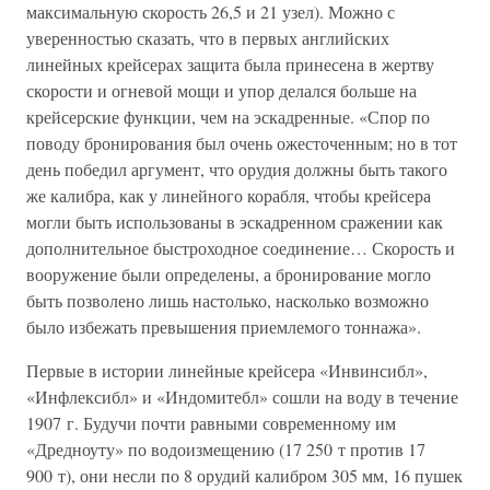
максимальную скорость 26,5 и 21 узел). Можно с
уверенностью сказать, что в первых английских
линейных крейсерах защита была принесена в жертву
скорости и огневой мощи и упор делался больше на
крейсерские функции, чем на эскадренные. «Спор по
поводу бронирования был очень ожесточенным; но в тот
день победил аргумент, что орудия должны быть такого
же калибра, как у линейного корабля, чтобы крейсера
могли быть использованы в эскадренном сражении как
дополнительное быстроходное соединение… Скорость и
вооружение были определены, а бронирование могло
быть позволено лишь настолько, насколько возможно
было избежать превышения приемлемого тоннажа».
Первые в истории линейные крейсера «Инвинсибл»,
«Инфлексибл» и «Индомитебл» сошли на воду в течение
1907 г. Будучи почти равными современному им
«Дредноуту» по водоизмещению (17 250 т против 17
900 т), они несли по 8 орудий калибром 305 мм, 16 пушек