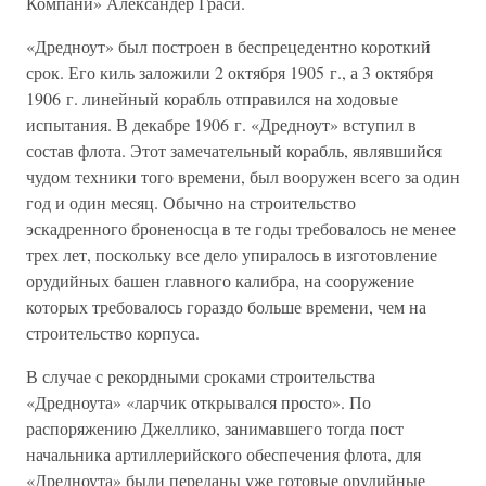
Компани» Александер Граси.
«Дредноут» был построен в беспрецедентно короткий
срок. Его киль заложили 2 октября 1905 г., а 3 октября
1906 г. линейный корабль отправился на ходовые
испытания. В декабре 1906 г. «Дредноут» вступил в
состав флота. Этот замечательный корабль, являвшийся
чудом техники того времени, был вооружен всего за один
год и один месяц. Обычно на строительство
эскадренного броненосца в те годы требовалось не менее
трех лет, поскольку все дело упиралось в изготовление
орудийных башен главного калибра, на сооружение
которых требовалось гораздо больше времени, чем на
строительство корпуса.
В случае с рекордными сроками строительства
«Дредноута» «ларчик открывался просто». По
распоряжению Джеллико, занимавшего тогда пост
начальника артиллерийского обеспечения флота, для
«Дредноута» были переданы уже готовые орудийные