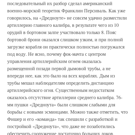
последовательный их разбор сделал американский
военно-морской теоретик Франклин Персиваль. Как уже
говорилось, на «Дредноуте» не совсем удачно разместили
артиллерию главного калибра, в результате чего из 10
орудий в бортовом залпе участвовало только 8. Пояс
бортовой брони оказался слишком узким, и при полной
загрузке корабля он практически полностью погружался
под воду. Не ясно, почему фок-мачта с центром
управления артиллерийским огнем оказалась
размещенной позади первой дымовой трубы, а не
впереди нее, как это было на всех кораблях. Дым из
трубы мешал наблюдателям определить дистанцию
артиллерийского огня. Существенным недостатком
оказалось отсутствие артиллерии среднего калибра. 76-
мм пушки «Дредноута» были слишком слабыми для
борьбы с новыми эсминцами. Можно также отметить, что
Фишер и его «команда» так спешили с разработкой и
постройкой «Дредноута», что даже не позаботились
обеспечить сооружение достаточно больших доков,