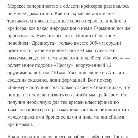
Морское соперничество в области крейсеров развивалось
не менее драматично. Как ни скрывали англичане
тактико-технические данные своего первого линейного
крейсера, кое-какая информация о нем в Германию все же
просочилась. Выяснилось, что «Инвинсибл» станет
подобием «Дредноута», только вместо 305-мм орудий
будет нести такое же количество 234-мм пушек. Не
раздумывая долго, немцы заложили крейсер «Блюхер» —
облегченное подобие «Нассау», вооруженный 12
орудиями калибром 210 мм. Увы, дошедшие из Англии
сведения оказались дезинформацией. Вот почему
«Блюхер» получился настолько слабее «Инвинсибла», что
немцы не посмели назвать его линейным крейсером. Он
получил необычную для тех времен классификацию
тяжелого крейсера и рассматривался как переходный тип
между прежними броненосными и новыми линейными
крейсерами.
В конструкции следующего корабля — «Фон дер Танна»