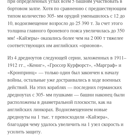
при определенных углах всем 5 башням участвовать в
бортовом залпе. Хотя по сравнению с предшествующим
типом количество 305- мм орудий уменьшилось с 12 до
10, водоизмещение возросло до 25 390 т. За счет этого
толщина главного броневого пояса увеличилась до 350
мм! «Кайзеры» оказались более чем на 2 000 т тяжелее
соответствующих им английских «орионов».
Из 4 дредноутов следующей серии, заложенных в 1911–
1912 гг., «Кениг», «Гроссер Курфюрст», «Марграф» и
«Кронпринц» — только один был закончен к началу
войны, остальные уже достраивались в ходе военных
действий. На этих кораблях — последних германских
дредноутах с 305- мм пушками — башни наконец были
расположены в диаметральной плоскости, как на
английских линкорах. Водоизмещением новые
дредноуты на 1 тыс. т превосходили «Кайзера»,
благодаря чему удалось увеличить на 1 узел скорость и
усилить защиту.