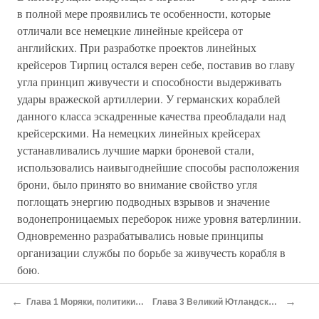
в полной мере проявились те особенности, которые
отличали все немецкие линейные крейсера от
английских. При разработке проектов линейных
крейсеров Тирпиц остался верен себе, поставив во главу
угла принцип живучести и способности выдерживать
удары вражеской артиллерии. У германских кораблей
данного класса эскадренные качества преобладали над
крейсерскими. На немецких линейных крейсерах
устанавливались лучшие марки броневой стали,
использовались наивыгоднейшие способы расположения
брони, было принято во внимание свойство угля
поглощать энергию подводных взрывов и значение
водонепроницаемых переборок ниже уровня ватерлинии.
Одновременно разрабатывались новые принципы
организации службы по борьбе за живучесть корабля в
бою.
Значительную роль сыграло впоследствии и
←
→
Глава 1 Моряки, политики и другие (1871–1913 гг)
Глава 3 Великий Ютландский скандал (1915–1916 гг)
превосходство немецкой морской артиллерии. На первых