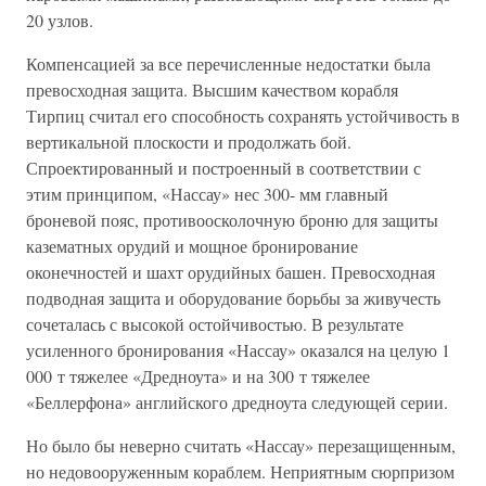
20 узлов.
Компенсацией за все перечисленные недостатки была
превосходная защита. Высшим качеством корабля
Тирпиц считал его способность сохранять устойчивость в
вертикальной плоскости и продолжать бой.
Спроектированный и построенный в соответствии с
этим принципом, «Нассау» нес 300- мм главный
броневой пояс, противоосколочную броню для защиты
казематных орудий и мощное бронирование
оконечностей и шахт орудийных башен. Превосходная
подводная защита и оборудование борьбы за живучесть
сочеталась с высокой остойчивостью. В результате
усиленного бронирования «Нассау» оказался на целую 1
000 т тяжелее «Дредноута» и на 300 т тяжелее
«Беллерфона» английского дредноута следующей серии.
Но было бы неверно считать «Нассау» перезащищенным,
но недовооруженным кораблем. Неприятным сюрпризом