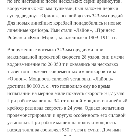
по его настоянию после нескольких серий дредноутов,
вооруженных 305-мм пушками, был заложен первый
супердредноут «Орион», несший десять 343-мм орудий.
Для новых линейных кораблей понадобились и новые
линейные крейсера. Ими стали «Лайон», «Принсес
Ройял» и «Куин Мэри», заложенные в 1909–1911 гг.
Вооруженные восемью 343-мм орудиями, при
максимальной проектной скорости 28 узлов, они имели
водоизмещение по 26 350 т и оказались на несколько
тысяч тонн тяжелее современных им линкоров типа
«Орион». Мощность силовой установки «Лайона»
достигла 80 000 л. с., что позволило ему во время
испытаний на мерной миле показать скорость 31,7 узла!
При работе машин на 3/4 от полной мощности линейный
крейсер развивал скорость в 24 узла. Однако испытания
продемонстрировали и другую особенность его силовой
установки. При работе машин на полную мощность
расход топлива составлял 950 т угля в сутки. Другими