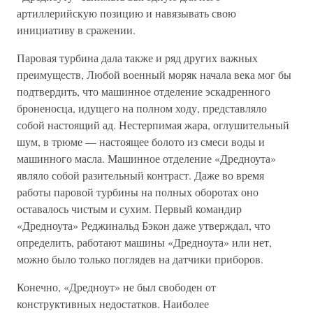
артиллерийскую позицию и навязывать свою
инициативу в сражении.
Паровая турбина дала также и ряд других важных
преимуществ, Любой военный моряк начала века мог бы
подтвердить, что машинное отделение эскадренного
броненосца, идущего на полном ходу, представляло
собой настоящий ад. Нестерпимая жара, оглушительный
шум, в трюме — настоящее болото из смеси воды и
машинного масла. Машинное отделение «Дредноута»
являло собой разительный контраст. Даже во время
работы паровой турбины на полных оборотах оно
оставалось чистым и сухим. Первый командир
«Дредноута» Реджинальд Бэкон даже утверждал, что
определить, работают машины «Дредноута» или нет,
можно было только поглядев на датчики приборов.
Конечно, «Дредноут» не был свободен от
конструктивных недостатков. Наиболее