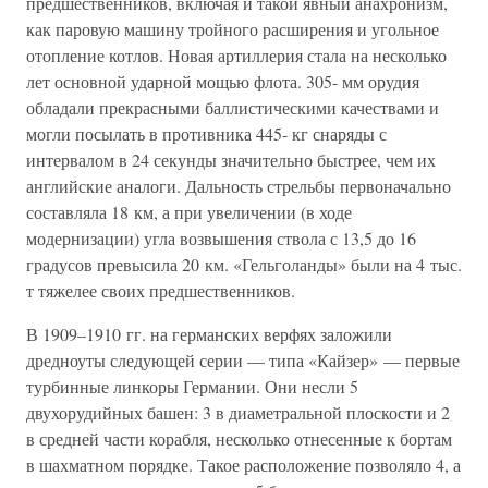
предшественников, включая и такой явный анахронизм,
как паровую машину тройного расширения и угольное
отопление котлов. Новая артиллерия стала на несколько
лет основной ударной мощью флота. 305- мм орудия
обладали прекрасными баллистическими качествами и
могли посылать в противника 445- кг снаряды с
интервалом в 24 секунды значительно быстрее, чем их
английские аналоги. Дальность стрельбы первоначально
составляла 18 км, а при увеличении (в ходе
модернизации) угла возвышения ствола с 13,5 до 16
градусов превысила 20 км. «Гельголанды» были на 4 тыс.
т тяжелее своих предшественников.
В 1909–1910 гг. на германских верфях заложили
дредноуты следующей серии — типа «Кайзер» — первые
турбинные линкоры Германии. Они несли 5
двухорудийных башен: 3 в диаметральной плоскости и 2
в средней части корабля, несколько отнесенные к бортам
в шахматном порядке. Такое расположение позволяло 4, а