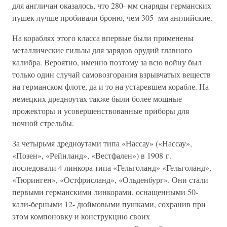
для англичан оказалось, что 280- мм снаряды германских
пушек лучше пробивали броню, чем 305- мм английские.
На кораблях этого класса впервые были применены
металлические гильзы для зарядов орудий главного
калибра. Вероятно, именно поэтому за всю войну был
только один случай самовозгорания взрывчатых веществ
на германском флоте, да и то на устаревшем корабле. На
немецких дредноутах также были более мощные
прожекторы и усовершенствованные приборы для
ночной стрельбы.
За четырьмя дредноутами типа «Нассау» («Нассау»,
«Позен», «Рейнланд», «Вестфален») в 1908 г.
последовали 4 линкора типа «Гельголанд» «Гельголанд»,
«Тюринген», «Остфрисланд», «Ольденбург». Они стали
первыми германскими линкорами, оснащенными 50-
кали-берными 12- дюймовыми пушками, сохранив при
этом компоновку и конструкцию своих