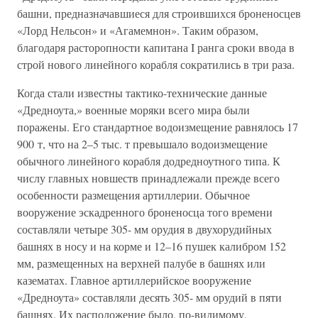
башни, предназначавшиеся для строившихся броненосцев
«Лорд Нельсон» и «Агамемнон». Таким образом,
благодаря расторопности капитана I ранга сроки ввода в
строй нового линейного корабля сократились в три раза.
Когда стали известны тактико-технические данные
«Дредноута,» военные моряки всего мира были
поражены. Его стандартное водоизмещение равнялось 17
900 т, что на 2–5 тыс. т превышало водоизмещение
обычного линейного корабля додредноутного типа. К
числу главных новшеств принадлежали прежде всего
особенности размещения артиллерии. Обычное
вооружение эскадренного броненосца того времени
составляли четыре 305- мм орудия в двухорудийных
башнях в носу и на корме и 12–16 пушек калибром 152
мм, размещенных на верхней палубе в башнях или
казематах. Главное артиллерийское вооружение
«Дредноута» составляли десять 305- мм орудий в пяти
башнях. Их расположение было, по-видимому,