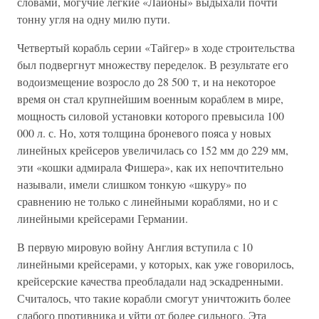
словами, могучие легкие «Лайоны» выдыхали почти
тонну угля на одну милю пути.
Четвертый корабль серии «Тайгер» в ходе строительства
был подвергнут множеству переделок. В результате его
водоизмещение возросло до 28 500 т, и на некоторое
время он стал крупнейшим военным кораблем в мире,
мощность силовой установки которого превысила 100
000 л. с. Но, хотя толщина броневого пояса у новых
линейных крейсеров увеличилась со 152 мм до 229 мм,
эти «кошки адмирала Фишера», как их непочтительно
называли, имели слишком тонкую «шкуру» по
сравнению не только с линейными кораблями, но и с
линейными крейсерами Германии.
В первую мировую войну Англия вступила с 10
линейными крейсерами, у которых, как уже говорилось,
крейсерские качества преобладали над эскадренными.
Считалось, что такие корабли смогут уничтожить более
слабого противника и уйти от более сильного. Эта