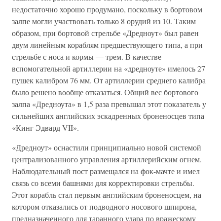
недостаточно хорошо продумано, поскольку в бортовом
залпе могли участвовать только 8 орудий из 10. Таким
образом, при бортовой стрельбе «Дредноут» был равен
двум линейным кораблям предшествующего типа, а при
стрельбе с носа и кормы — трем. В качестве
вспомогательной артиллерии на «дредноуте» имелось 27
пушек калибром 76 мм. От артиллерии среднего калибра
было решено вообще отказаться. Общий вес бортового
залпа «Дредноута» в 1,5 раза превышал этот показатель у
сильнейших английских эскадренных броненосцев типа
«Кинг Эдвард VII».
«Дредноут» оснастили принципиально новой системой
централизованного управления артиллерийским огнем.
Наблюдательный пост размещался на фок-мачте и имел
связь со всеми башнями для корректировки стрельбы.
Этот корабль стал первым английским броненосцем, на
котором отказались от подводного носового шпирона,
предназначенного для таранного удара по вражескому