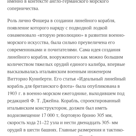
именно в контексте англо-германского морского
соперничества.
Роль лично Фишера в создании линейного корабля,
появление которого наряду с подводной лодкой
ознаменовало «вторую революцию» в развитии военно-
морского искусства, была сильно преувеличена его
современниками и почитателями. Сама идея создания
линейного корабля, вооруженного как можно большим
количеством тяжелых орудий единого калибра, впервые
высказывалась итальянским военным инженером
Витторио Куниберти. Его статья «Идеальный линейный
корабль для британского флота» была опубликована в
1903 г. в военно-морском ежегоднике, выходившем под
редакцией Ф. Т. Джейна. Корабль, спроектированный
итальянским конструктором, должен был иметь
водоизмещение 17 000 т, бортовую броню 305 мм,
скорость хода 21–22 узла и нести двенадцать 305- мм
орудий в шести башнях. Главные размерения и тактико-