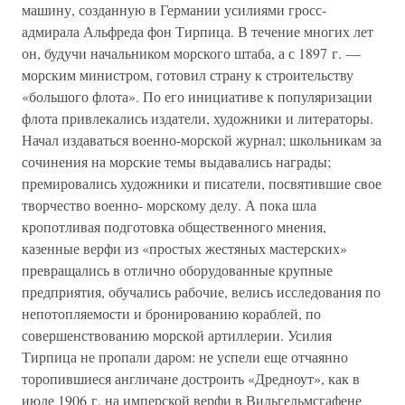
машину, созданную в Германии усилиями гросс-
адмирала Альфреда фон Тирпица. В течение многих лет
он, будучи начальником морского штаба, а с 1897 г. —
морским министром, готовил страну к строительству
«большого флота». По его инициативе к популяризации
флота привлекались издатели, художники и литераторы.
Начал издаваться военно-морской журнал; школьникам за
сочинения на морские темы выдавались награды;
премировались художники и писатели, посвятившие свое
творчество военно- морскому делу. А пока шла
кропотливая подготовка общественного мнения,
казенные верфи из «простых жестяных мастерских»
превращались в отлично оборудованные крупные
предприятия, обучались рабочие, велись исследования по
непотопляемости и бронированию кораблей, по
совершенствованию морской артиллерии. Усилия
Тирпица не пропали даром: не успели еще отчаянно
торопившиеся англичане достроить «Дредноут», как в
июле 1906 г. на имперской верфи в Вильгельмсгафене