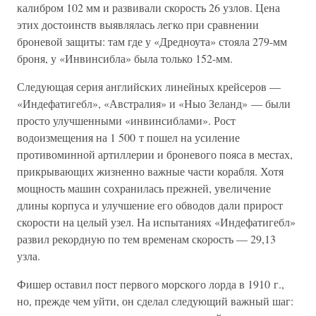
калибром 102 мм и развивали скорость 26 узлов. Цена
этих достоинств выявлялась легко при сравнении
броневой защиты: там где у «Дредноута» стояла 279-мм
броня, у «Инвинсибла» была только 152-мм.
Следующая серия английских линейных крейсеров —
«Индефатигебл», «Австралия» и «Ныо Зеланд» — были
просто улучшенными «инвинсиблами». Рост
водоизмещения на 1 500 т пошел на усиление
противоминной артиллерии и броневого пояса в местах,
прикрывающих жизненно важные части корабля. Хотя
мощность машин сохранилась прежней, увеличение
длины корпуса и улучшение его обводов дали прирост
скорости на целый узел. На испытаниях «Индефатигебл»
развил рекордную по тем временам скорость — 29,13
узла.
Фишер оставил пост первого морского лорда в 1910 г.,
но, прежде чем уйти, он сделал следующий важный шаг: