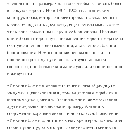
увеличенный в размерах для того, чтобы развивать более
высокую скорость. Но в 1904–1905 гг. английским
конструкторам, которые проектировали «эскадренный
крейсер» под стать дредноуту, еще претила мысль о том,
что крейсер может быть крупнее броненосца. Поэтому
они избрали второй путь: повышение скорости хода не за
счет увеличения водоизмещения, а за счет ослабления
бронирования. Немцы, принявшие вызов англичан,
пошли по третьему пути: довольствуясь меньшей
скоростью, они больше внимания уделили бронированию
и живучести.
«Инвинсибл» не в меньшей степени, чем «Дредноут»
заслужил право считаться революционным кораблем в
военном судостроении. Его появление также заставило
другие державы последовать примеру Англии в
сооружении кораблей аналогичного класса. Появление
«Инвинсибла» и однотипных ему крейсеров повлекло за
собой путаницу, за которую главную ответственность