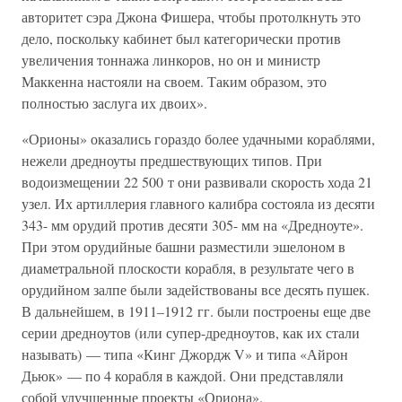
авторитет сэра Джона Фишера, чтобы протолкнуть это
дело, поскольку кабинет был категорически против
увеличения тоннажа линкоров, но он и министр
Маккенна настояли на своем. Таким образом, это
полностью заслуга их двоих».
«Орионы» оказались гораздо более удачными кораблями,
нежели дредноуты предшествующих типов. При
водоизмещении 22 500 т они развивали скорость хода 21
узел. Их артиллерия главного калибра состояла из десяти
343- мм орудий против десяти 305- мм на «Дредноуте».
При этом орудийные башни разместили эшелоном в
диаметральной плоскости корабля, в результате чего в
орудийном залпе были задействованы все десять пушек.
В дальнейшем, в 1911–1912 гг. были построены еще две
серии дредноутов (или супер-дредноутов, как их стали
называть) — типа «Кинг Джордж V» и типа «Айрон
Дьюк» — по 4 корабля в каждой. Они представляли
собой улучшенные проекты «Ориона».