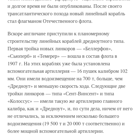
и долгое время не были опубликованы. После своего
трансатлантического похода новый линейный корабль
стал флагманом Отечественного флота.
Вскоре англичане приступили к планомерному
строительству линейных кораблей дредноутного типа.
Первая тройка новых линкоров — «Беллерфон»,
«Сьюперб» и «Темерер» — вошла в состав флота в
1907 г. На этих кораблях уже была установлена
вспомогательная артиллерия — 16 пушек калибром 102
мм. Они имели водоизмещение на 700 т, больше, чем
«Дредноут» и меньшую скорость хода. Следующие две
тройки линкоров — типа «Сент-Винсент» и типа
«Колоссус» — имели такую же артиллерию главного
калибра, как и «Дредноут», и, по сути дела, ничем от него
не отличались, за исключением несколько большего
водоизмещения (19 500 т и 20 000 т соответственно) и
более мощной вспомогательной артиллерии.