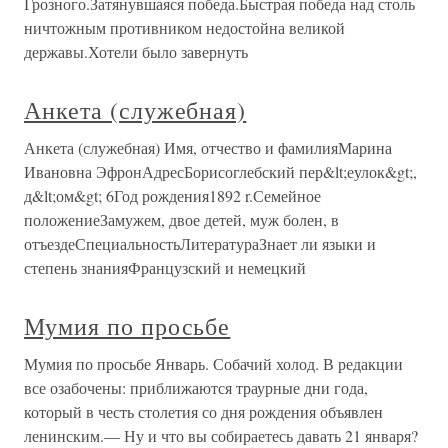
Грозного.Затянувшаяся победа.Быстрая победа над столь
ничтожным противником недостойна великой
державы.Хотели было завернуть
Анкета (служебная)
Анкета (служебная) Имя, отчество и фамилияМарина
Ивановна ЭфронАдресБорисоглебский пер&lt;еулок&gt;,
д&lt;ом&gt; 6Год рождения1892 r.Семейное
положениеЗамужем, двое детей, муж болен, в
отъездеСпециальностьЛитератураЗнает ли языки и
степень знанияФранцузский и немецкий
Мумия по просьбе
Мумия по просьбе Январь. Собачий холод. В редакции
все озабочены: приближаются траурные дни года,
который в честь столетия со дня рождения объявлен
ленинским.— Ну и что вы собираетесь давать 21 января?