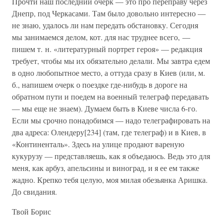
Прочти наш последний очерк — это про переправу через
Днепр, под Черкасами. Там было довольно интересно —
не знаю, удалось ли нам передать обстановку. Сегодня
мы занимаемся делом, кот. для нас труднее всего, —
пишем т. н. «литературный портрет героя» — редакция
требует, чтобы мы их обязательно делали. Мы завтра едем
в одно любопытное место, а оттуда сразу в Киев (или, м.
б., напишем очерк о поездке где-нибудь в дороге на
обратном пути и поедем на военный телеграф передавать
— мы еще не знаем). Думаем быть в Киеве числа 6-го.
Если мы срочно понадобимся — надо телеграфировать на
два адреса: Олендеру[234] (там, где телеграф) и в Киев, в
«Континенталь». Здесь на улице продают вареную
кукурузу — представляешь, как я объедаюсь. Ведь это для
меня, как арбуз, апельсины и виноград, и я ее ем также
жадно. Крепко тебя целую, моя милая обезьянка Аришка.
До свидания.
Твой Борис