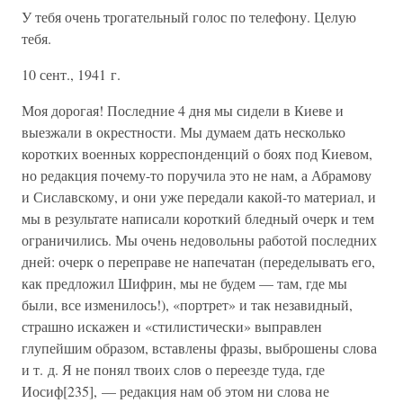
У тебя очень трогательный голос по телефону. Целую
тебя.
10 сент., 1941 г.
Моя дорогая! Последние 4 дня мы сидели в Киеве и
выезжали в окрестности. Мы думаем дать несколько
коротких военных корреспонденций о боях под Киевом,
но редакция почему-то поручила это не нам, а Абрамову
и Сиславскому, и они уже передали какой-то материал, и
мы в результате написали короткий бледный очерк и тем
ограничились. Мы очень недовольны работой последних
дней: очерк о переправе не напечатан (переделывать его,
как предложил Шифрин, мы не будем — там, где мы
были, все изменилось!), «портрет» и так незавидный,
страшно искажен и «стилистически» выправлен
глупейшим образом, вставлены фразы, выброшены слова
и т. д. Я не понял твоих слов о переезде туда, где
Иосиф[235], — редакция нам об этом ни слова не