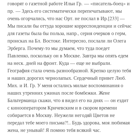
говорят о газетной работе Ильи Гр. — «писатель-боец» и
пр. — Здесь его систематически перепечатывают, мы
очень огорчались, что нас Орт. не послал в Ир.[233] —
Мы писали бы оттуда хорошие корреспонденции и сейчас
для газеты была бы польза, напр., серия очерков о герм,
происках на Бл. Востоке. Интересно, послали ли Олега
Эрберга. Почему-то мы думаем, что туда поедет
Павленко, поскольку он в Москве. Завтра мы опять едем
на неск. дней на фронт. Куда — еще не выбрали.
География стала очень разнообразной. Крепко целую тебя
и наших дорогих чернолапых. Сердечный привет Люб.
Мих. и И. Гр. У меня остались милые воспоминания о
наших утренних ужинах после бомбежки. Жене
Бальтерманца скажи, что я видел его на днях — он ездит
с кинооператором Кричевским и в скором времени
собирается в Москву. Неужели негодяй Цветов не
передал тебе моего письма?!.. Будь здорова, моя любимая
жена, не унывай! Я помню тебя всякий час.