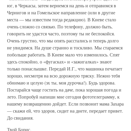
юг, в Черкасы, затем вернемся на день и отправимся в
Чернигов и на Гомельское направление (или в другие
места — мы известим тогда редакцию). В Киеве стало
очень сложно со связью. По телефону, должно быть,
говорить не удастся часто, поэтому ты не беспокойся.
Очень грустно, что мы опять расстались и теперь долго
не увидимся. На душе странно и тоскливо. Мы стараемся
побольше работать. В Киеве мало что изменилось. Спят
здесь спокойно, о «фугасках» и «зажигалках» знают
только понаслышке. Передай И.Г., что машинка печатает
хорошо, несмотря на всю дорожную тряску. Нежно тебя
обнимаю и целую (эх ты, моя дурочка!). Будь здорова.
Постарайся чаще гостить на даче, пока хорошая погода и
лето. Попробуй напиши мне сегодня фототелеграмму, к
нашему возвращению дойдет. Если позвонит мама Захара
— скажи ей, что здоров, сидит на диете, передает привет.
До свидания.
Твой Борис.