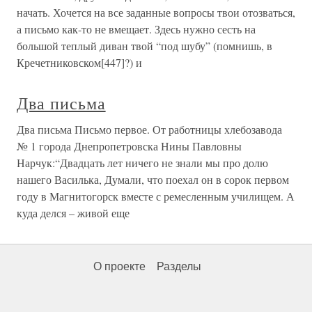
начать. Хочется на все заданные вопросы твои отозваться,
а письмо как-то не вмещает. Здесь нужно сесть на
большой теплый диван твой “под шубу” (помнишь, в
Кречетниковском[447]?) и
Два письма
Два письма Письмо первое. От работницы хлебозавода
№ 1 города Днепропетровска Нины Павловны
Нарчук:“Двадцать лет ничего не знали мы про долю
нашего Василька, Думали, что поехал он в сорок первом
году в Магнитогорск вместе с ремесленным училищем. А
куда делся – живой еще
О проекте
Разделы