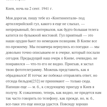
Киев, ночь на 2 сент. 1941 г.
Моя дорогая, пишу тебе из «Континенталя» под
артиллерийский гул, какого я еще не слыхал, —
непрерывный, без интервалов, как будто большая телега
катится по булыжной мостовой. Гул приятный — это
наши орудия бьют по немецким позициям. В Киеве все
по-прежнему. Мы позавчера вернулись из поездки — мы
довольно точно описываем ее в очерке, который послали
сегодня. Предыдущий наш очерк о Киеве, очевидно, не
понравился — что-то его не видно. Приехав, я застал
твою фототелеграмму. Можешь представить, как я
обрадовался! И тотчас же побежал отправлять ответ, но
отсюда бильдов[232] не принимают — только сюда.
Напиши еще — м. б., к следующему приезду в Киев я
получу. К сожалению, теперь, как видно, не придется нам
так часто говорить по телефону, как прежде, но, м. б.,
все-таки это еще иногда удастся. Повсюду хорошо