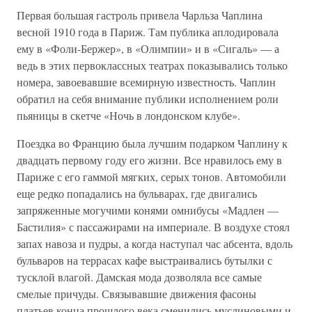
Первая большая гастроль привела Чарльза Чаплина
весной 1910 года в Париж. Там публика аплодировала
ему в «Фоли-Бержер», в «Олимпии» и в «Сигаль» — а
ведь в этих первоклассных театрах показывались только
номера, завоевавшие всемирную известность. Чаплин
обратил на себя внимание публики исполнением роли
пьяницы в скетче «Ночь в лондонском клубе».
Поездка во Францию была лучшим подарком Чаплину к
двадцать первому году его жизни. Все нравилось ему в
Париже с его гаммой мягких, серых тонов. Автомобили
еще редко попадались на бульварах, где двигались
запряженные могучими конями омнибусы «Мадлен —
Бастилия» с пассажирами на империале. В воздухе стоял
запах навоза и пудры, а когда наступал час абсента, вдоль
бульваров на террасах кафе выстраивались бутылки с
тусклой влагой. Дамская мода дозволяла все самые
смелые причуды. Связывавшие движения фасоны
платьев конца прошлого века сменились муслиновыми и