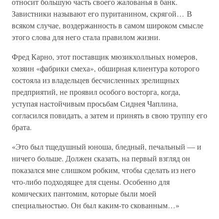
относит большую часть своего жалованья в банк.
Завистники называют его пуританином, скрягой… В
всяком случае, воздержанность в самом широком смысле
этого слова для него стала правилом жизни.
Фред Карно, этот поставщик мюзикхолльных номеров,
хозяин «фабрики смеха», обширная клиентура которого
состояла из владельцев бесчисленных зрелищных
предприятий, не проявил особого восторга, когда,
уступая настойчивым просьбам Сиднея Чаплина,
согласился повидать, а затем и принять в свою труппу его
брата.
«Это был тщедушный юноша, бледный, печальный — и
ничего больше. Должен сказать, на первый взгляд он
показался мне слишком робким, чтобы сделать из него
что-либо подходящее для сцены. Особенно для
комических пантомим, которые были моей
специальностью. Он был каким-то скованным…»