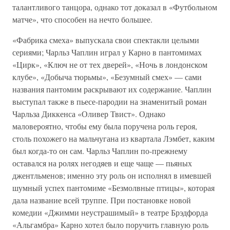
талантливого танцора, однако тот доказал в «Футбольном
матче», что способен на нечто большее.
«Фабрика смеха» выпускала свои спектакли целыми
сериями; Чарльз Чаплин играл у Карно в пантомимах
«Цирк», «Ключ не от тех дверей», «Ночь в лондонском
клубе», «Добыча тюрьмы», «Безумный смех» — сами
названия пантомим раскрывают их содержание. Чаплин
выступал также в пьесе-пародии на знаменитый роман
Чарльза Диккенса «Оливер Твист». Однако
маловероятно, чтобы ему была поручена роль героя,
столь похожего на мальчугана из квартала Лэмбет, каким
был когда-то он сам. Чарльз Чаплин по-прежнему
оставался на ролях негодяев и еще чаще — пьяных
джентльменов; именно эту роль он исполнял в имевшей
шумный успех пантомиме «Безмолвные птицы», которая
дала название всей труппе. При постановке новой
комедии «Джимми неустрашимый» в театре Брэдфорда
«Альгамбра» Карно хотел было поручить главную роль