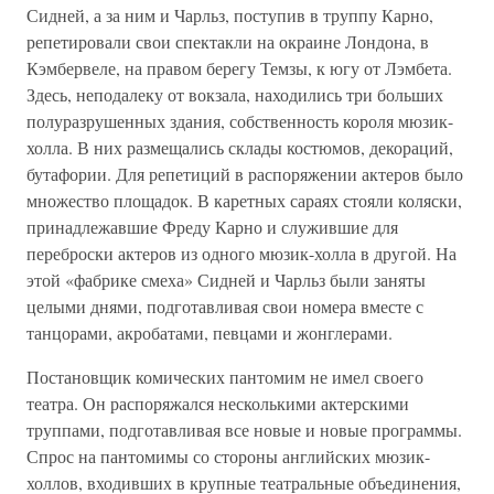
Сидней, а за ним и Чарльз, поступив в труппу Карно,
репетировали свои спектакли на окраине Лондона, в
Кэмбервеле, на правом берегу Темзы, к югу от Лэмбета.
Здесь, неподалеку от вокзала, находились три больших
полуразрушенных здания, собственность короля мюзик-
холла. В них размещались склады костюмов, декораций,
бутафории. Для репетиций в распоряжении актеров было
множество площадок. В каретных сараях стояли коляски,
принадлежавшие Фреду Карно и служившие для
переброски актеров из одного мюзик-холла в другой. На
этой «фабрике смеха» Сидней и Чарльз были заняты
целыми днями, подготавливая свои номера вместе с
танцорами, акробатами, певцами и жонглерами.
Постановщик комических пантомим не имел своего
театра. Он распоряжался несколькими актерскими
труппами, подготавливая все новые и новые программы.
Спрос на пантомимы со стороны английских мюзик-
холлов, входивших в крупные театральные объединения,