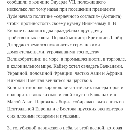
сообщили о кончине Эдуарда VII, положившего
несколько лет тому назад при посещении президента
Лубе начало политике «сердечного согласия» (Антанта),
чтобы противостоять своему кузену Вильгельму II. В
Европе сложились два враждебных друг другу
тройственных союза. Первый министр Британии Ллойд-
Джордж стремился покончить с германскими
домогательствами, угрожавшими господству
Великобритании на море, в промышленности, в торговле,
в колониальном мире. Кайзер хотел овладеть Балканами,
Украиной, половиной Франции, частью Азии и Африки.
Николай II мечтал венчаться на царство в
Константинополе короною византийских императоров и
водворить своих казаков и свой кнут на Балканах и в
Малой Азии. Парижская биржа собиралась вытеснить из
Центральной Европы и с Востока прусских экспортеров
с их плохими товарами и пушками.
За голубизной парижского неба, за этой весной, которая