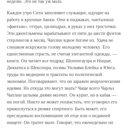
неделю. Это не так уж мало.
Каждое утро Сити заполняют служащие, идущие на
работу в крупные банки. Они в пиджаках, панталонах
«фантази», гетрах, цилиндрах, в руках у них тросточки.
Эти джентльмены зарабатывают от пяти до шести фунтов
стерлингов в месяц. Чаплин вдвое богаче их. Удача не
слишком вскружила голову молодому человеку. Его
единственная страсть, не считая элегантной одежды, —
книги. Он читает все подряд: Шопенгауэра и Ницше,
Диккенса и Шекспира, поэмы Уильяма Блейка и Юнга,
труды по медицине и трактаты по политической
экономии. Поговаривают, что он заражен анархическими
идеями. Но откуда это могут знать? Чаще всего Чарльз
Чаплин целыми днями молчит. Он курит, но в кабак —
ни ногой. Никто не может похвастать, что уговорил его
прикоснуться к рюмке спиртного. Быть может, его
преследовало воспоминание об отце или о недавней
нищете. Он тратит мало. Говорят, что еженедельно он