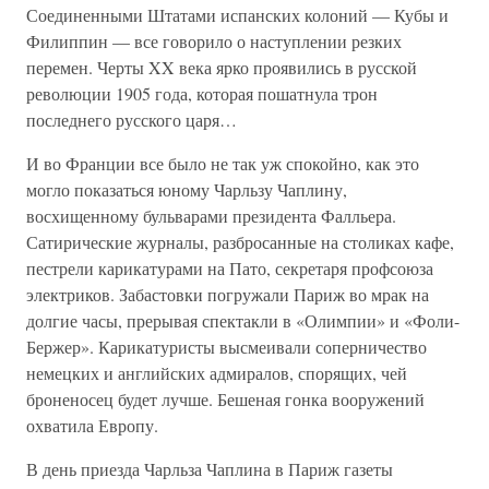
Соединенными Штатами испанских колоний — Кубы и
Филиппин — все говорило о наступлении резких
перемен. Черты XX века ярко проявились в русской
революции 1905 года, которая пошатнула трон
последнего русского царя…
И во Франции все было не так уж спокойно, как это
могло показаться юному Чарльзу Чаплину,
восхищенному бульварами президента Фалльера.
Сатирические журналы, разбросанные на столиках кафе,
пестрели карикатурами на Пато, секретаря профсоюза
электриков. Забастовки погружали Париж во мрак на
долгие часы, прерывая спектакли в «Олимпии» и «Фоли-
Бержер». Карикатуристы высмеивали соперничество
немецких и английских адмиралов, спорящих, чей
броненосец будет лучше. Бешеная гонка вооружений
охватила Европу.
В день приезда Чарльза Чаплина в Париж газеты