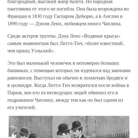
благородный, высокий жанр балета. Но народная
пантомима от этого не погибла. Она была возрождена во
Франции в 1830 году Гаспаром Дебюрю, а в Англии в
1890 году — Дэном Лено, любимцем юного Чаплина.
Среди актеров труппы. Дэна Лено «Водяные крысы»
самым знаменитым был Литтл-Тич, «более известный,
чем принц Уэльский».
Это был маленький человечек в непомерно больших
башмаках, с помощью которых он издевался над законами
равновесия. Выступал он обычно в лохмотьях бродяги и
в цилиндре. Когда Литтл-Тич возвратился после войны в
Париж, кое-кто из несведущих людей обвинил его в
подражании Чаплину, между тем как он был одним из
его учителей.