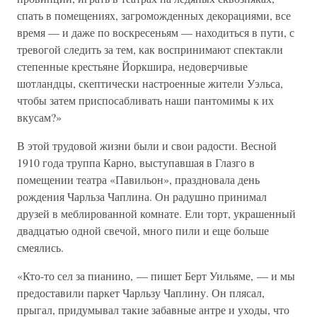
спать в помещениях, загроможденных декорациями, все
время — и даже по воскресеньям — находиться в пути, с
тревогой следить за тем, как воспринимают спектакли
степенные крестьяне Йоркшира, недоверчивые
шотландцы, скептически настроенные жители Уэльса,
чтобы затем приспосабливать наши пантомимы к их
вкусам?»
В этой трудовой жизни были и свои радости. Весной
1910 года труппа Карно, выступавшая в Глазго в
помещении театра «Павильон», праздновала день
рождения Чарльза Чаплина. Он радушно принимал
друзей в меблированной комнате. Ели торт, украшенный
двадцатью одной свечой, много пили и еще больше
смеялись.
«Кто-то сел за пианино, — пишет Берт Уильяме, — и мы
предоставили паркет Чарльзу Чаплину. Он плясал,
прыгал, придумывал такие забавные антре и уходы, что