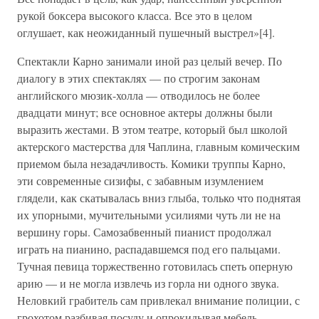
рукой боксера высокого класса. Все это в целом
оглушает, как неожиданный пушечный выстрел»[4].
Спектакли Карно занимали иной раз целый вечер. По
диалогу в этих спектаклях — по строгим законам
английского мюзик-холла — отводилось не более
двадцати минут; все основное актеры должны были
выразить жестами. В этом театре, который был школой
актерского мастерства для Чаплина, главным комическим
приемом была незадачливость. Комики труппы Карно,
эти современные сизифы, с забавным изумлением
глядели, как скатывалась вниз глыба, только что поднятая
их упорными, мучительными усилиями чуть ли не на
вершину горы. Самозабвенный пианист продолжал
играть на пианино, распадавшемся под его пальцами.
Тучная певица торжественно готовилась спеть оперную
арию — и не могла извлечь из горла ни одного звука.
Неловкий грабитель сам привлекал внимание полиции, с
грохотом разбивая посуду и опрокидывая мебель.