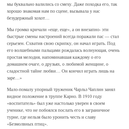
мы буквально валились со смеху. Даже походка его, так
хорошо знакомая нам по сцене, вызывала у нас
безудержный хохот…
Мы громко кричали «еще, еще», а он внезапно- эти
быстрые смены настроений всегда поражали пас — стал
серьезен. Схватив свою скрипку, он начал играть. Под
его волшебными пальцами рождалась волнующая, очень
простая мелодия, напоминавшая каждому о его
домашнем очаге, о друзьях, о любимой женщине, о
сладостной тайне любви… Он кончил играть лишь на
заре…»
Мало-помалу упорный труженик Чарльз Чаплин занял
видное положение в труппе Карно. В 1910 году
«воспитатель» был уже настолько уверен в своем
ученике, что не побоялся послать его в заграничное
турне, где нельзя было уронить честь и славу
«Безмолвных птиц».