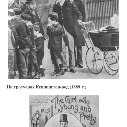
На тротуарах Кеннингтон-род (1889 г.)