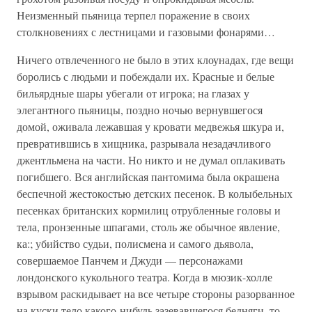
Неизменный пьяница терпел поражение в своих
столкновениях с лестницами и газовыми фонарями…
Ничего отвлеченного не было в этих клоунадах, где вещи
боролись с людьми и побеждали их. Красные и белые
бильярдные шары убегали от игрока; на глазах у
элегантного пьяницы, поздно ночью вернувшегося
домой, оживала лежавшая у кровати медвежья шкура и,
превратившись в хищника, разрывала незадачливого
джентльмена на части. Но никто и не думал оплакивать
погибшего. Вся английская пантомима была окрашена
беспечной жестокостью детских песенок. В колыбельных
песенках британских кормилиц отрубленные головы и
тела, пронзенные шпагами, столь же обычное явление,
ка:; убийство судьи, полисмена и самого дьявола,
совершаемое Панчем и Джуди — персонажами
лондонского кукольного театра. Когда в мюзик-холле
взрывом раскидывает на все четыре стороны разорванное
на куски тело какого-нибудь зазевавшегося бедняги, то