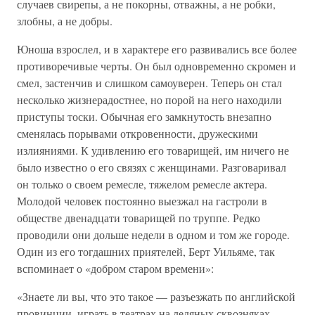
случаев свирепы, а не покорны, отважны, а не робки,
злобны, а не добры.
Юноша взрослел, и в характере его развивались все более
противоречивые черты. Он был одновременно скромен и
смел, застенчив и слишком самоуверен. Теперь он стал
несколько жизнерадостнее, но порой на него находили
приступы тоски. Обычная его замкнутость внезапно
сменялась порывами откровенности, дружескими
излияниями. К удивлению его товарищей, им ничего не
было известно о его связях с женщинами. Разговаривал
он только о своем ремесле, тяжелом ремесле актера.
Молодой человек постоянно выезжал на гастроли в
обществе двенадцати товарищей по труппе. Редко
проводили они дольше недели в одном и том же городе.
Один из его тогдашних приятелей, Берт Уильяме, так
вспоминает о «добром старом времени»:
«Знаете ли вы, что это такое — разъезжать по английской
провинции, играть в театрах на ледяных сквозняках,