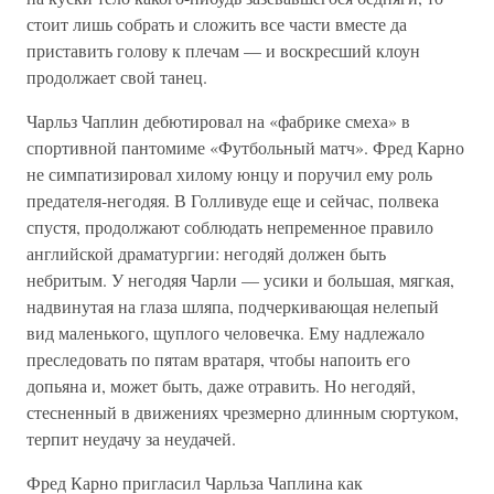
стоит лишь собрать и сложить все части вместе да
приставить голову к плечам — и воскресший клоун
продолжает свой танец.
Чарльз Чаплин дебютировал на «фабрике смеха» в
спортивной пантомиме «Футбольный матч». Фред Карно
не симпатизировал хилому юнцу и поручил ему роль
предателя-негодяя. В Голливуде еще и сейчас, полвека
спустя, продолжают соблюдать непременное правило
английской драматургии: негодяй должен быть
небритым. У негодяя Чарли — усики и большая, мягкая,
надвинутая на глаза шляпа, подчеркивающая нелепый
вид маленького, щуплого человечка. Ему надлежало
преследовать по пятам вратаря, чтобы напоить его
допьяна и, может быть, даже отравить. Но негодяй,
стесненный в движениях чрезмерно длинным сюртуком,
терпит неудачу за неудачей.
Фред Карно пригласил Чарльза Чаплина как