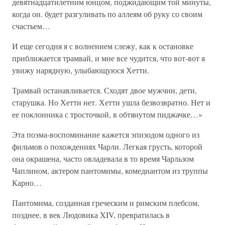
девятнадцатилетним юнцом, поджидающим той минуты,
когда он. будет разгуливать по аллеям об руку со своим
счастьем…
И еще сегодня я с волнением слежу, как к остановке
приближается трамвай, и мне все чудится, что вот-вот я
увижу нарядную, улыбающуюся Хетти.
Трамвай останавливается. Сходят двое мужчин, дети,
старушка. Но Хетти нет. Хетти ушла безвозвратно. Нет и
ее поклонника с тросточкой, в обтянутом пиджачке…»
Эта поэма-воспоминание кажется эпизодом одного из
фильмов о похождениях Чарли. Легкая грусть, которой
она окрашена, часто овладевала в то время Чарльзом
Чаплином, актером пантомимы, комедиантом из труппы
Карно…
Пантомима, созданная греческим и римским плебсом,
позднее, в век Людовика XIV, превратилась в