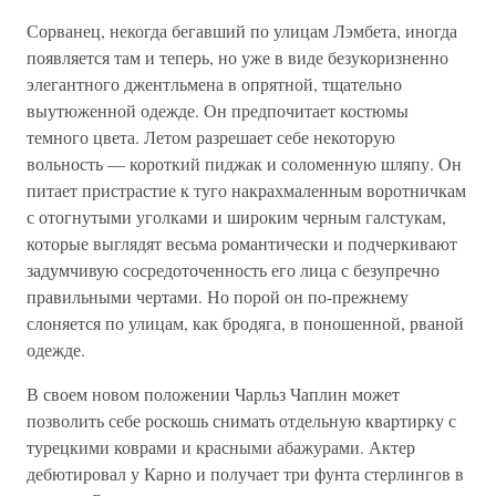
Сорванец, некогда бегавший по улицам Лэмбета, иногда
появляется там и теперь, но уже в виде безукоризненно
элегантного джентльмена в опрятной, тщательно
выутюженной одежде. Он предпочитает костюмы
темного цвета. Летом разрешает себе некоторую
вольность — короткий пиджак и соломенную шляпу. Он
питает пристрастие к туго накрахмаленным воротничкам
с отогнутыми уголками и широким черным галстукам,
которые выглядят весьма романтически и подчеркивают
задумчивую сосредоточенность его лица с безупречно
правильными чертами. Но порой он по-прежнему
слоняется по улицам, как бродяга, в поношенной, рваной
одежде.
В своем новом положении Чарльз Чаплин может
позволить себе роскошь снимать отдельную квартирку с
турецкими коврами и красными абажурами. Актер
дебютировал у Карно и получает три фунта стерлингов в