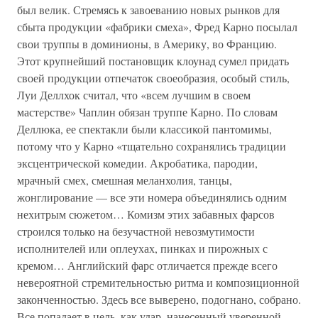
был велик. Стремясь к завоеванию новых рынков для
сбыта продукции «фабрики смеха», Фред Карно посылал
свои труппы в доминионы, в Америку, во Францию.
Этот крупнейший постановщик клоунад сумел придать
своей продукции отпечаток своеобразия, особый стиль,
Луи Деллхок считал, что «всем лучшим в своем
мастерстве» Чаплин обязан труппе Карно. По словам
Деллюка, ее спектакли были классикой пантомимы,
потому что у Карно «тщательно сохранялись традиции
эксцентрической комедии. Акробатика, пародии,
мрачный смех, смешная меланхолия, танцы,
жонглирование — все эти номера объединялись одним
нехитрым сюжетом… Комизм этих забавных фарсов
строился только на безучастной невозмутимости
исполнителей или оплеухах, пинках и пирожных с
кремом… Английский фарс отличается прежде всего
невероятной стремительностью ритма и композиционной
законченностью. Здесь все выверено, подогнано, собрано.
Все попадает в цель, как удар, нанесенный уверенной