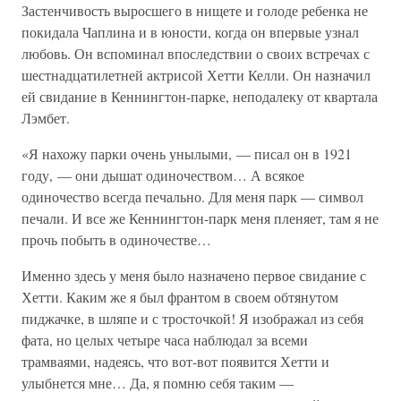
Застенчивость выросшего в нищете и голоде ребенка не
покидала Чаплина и в юности, когда он впервые узнал
любовь. Он вспоминал впоследствии о своих встречах с
шестнадцатилетней актрисой Хетти Келли. Он назначил
ей свидание в Кеннингтон-парке, неподалеку от квартала
Лэмбет.
«Я нахожу парки очень унылыми, — писал он в 1921
году, — они дышат одиночеством… А всякое
одиночество всегда печально. Для меня парк — символ
печали. И все же Кеннингтон-парк меня пленяет, там я не
прочь побыть в одиночестве…
Именно здесь у меня было назначено первое свидание с
Хетти. Каким же я был франтом в своем обтянутом
пиджачке, в шляпе и с тросточкой! Я изображал из себя
фата, но целых четыре часа наблюдал за всеми
трамваями, надеясь, что вот-вот появится Хетти и
улыбнется мне… Да, я помню себя таким —