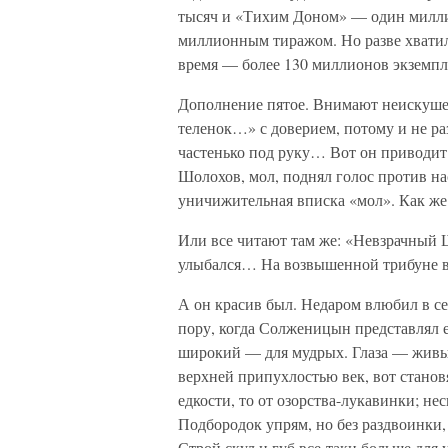
тысяч и «Тихим Доном» — один милли
миллионным тиражом. Но разве хвати
время — более 130 миллионов экземпля
Дополнение пятое. Внимают неискуше
теленок…» с доверием, потому и не ра
частенько под руку… Вот он приводит
Шолохов, мол, поднял голос против на
уничижительная вписка «мол». Как же 
Или все читают там же: «Невзрачный
улыбался… На возвышенной трибуне в
А он красив был. Недаром влюбил в се
пору, когда Солженицын представлял 
широкий — для мудрых. Глаза — живые
верхней припухлостью век, вот станов
едкости, то от озорства-лукавинки; не
Подбородок упрям, но без раздвоинки, 
Строй скул и губ все-таки больше для