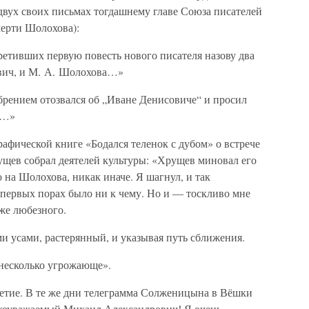
 двух своих письмах тогдашнему главе Союза писателей
ерти Шолохова):
ретивших первую повесть нового писателя назову два
вич, и М. А. Шолохова…»
брением отозвался об „Иване Денисовиче“ и просил
и…»
афической книге «Бодался теленок с дубом» о встрече
щев собрал деятелей культуры: «Хрущев миновал его
 на Шолохова, никак иначе. Я шагнул, и так
 первых порах было ни к чему. Но и — тоскливо мне
аже любезного.
 усами, растерянный, и указывая путь сближения.
несколько угрожающе».
илетие. В те же дни телеграмма Солженицына в Вёшки
окоуважаемый Михаил Александрович! Я очень