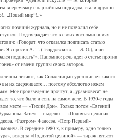
ем вперемежку с партийным подсадом, стали дружно
!.. „Новый мир“!..»
огих позиций журнала, но и не позволил себе
ступков. Подтверждает это в своих воспоминаниях
тович: «Говорят, что отказался подписать статью
и. Я спросил А. Т. (Твардовского. —
В. О.
), и он
азался подписать“». Напомню: речь идет о статье против
гонек» от имени группы своих авторов.
иллионы читают, как Солженицын урезонивает какого-
ко вы их сдерживаете… поэтому абсолютно некем
ым. Мое произведение прочтут, а „уравновеса“ не
ет то, что было и есть на самом деле. В 1930-е годы,
ервом месте — «Тихий Дон». Только потом «Евгений
 Фурманова. Затем — выделю — «Поднятая целина».
дкова, «Разгром» Фадеева, «Петр Первый»
мовича. В середине 1980-х, к примеру, одно только
тура», вслед за «Поднятой целиной» — тираж пятьсот