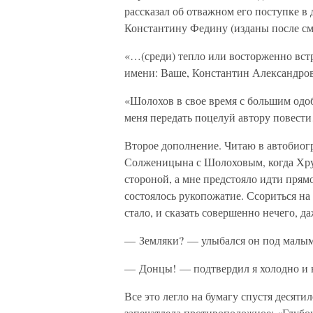
рассказал об отважном его поступке в
Константину Федину (изданы после см
«…(среди) тепло или восторженно вст
имени: Ваше, Константин Александро
«Шолохов в свое время с большим одо
меня передать поцелуй автору повест
Второе дополнение. Читаю в автобиогр
Солженицына с Шолоховым, когда Хру
стороной, а мне предстояло идти прямо
состоялось рукопожатие. Ссориться на
стало, и сказать совершенно нечего, д
— Земляки? — улыбался он под малыми
— Донцы! — подтвердил я холодно и 
Все это легло на бумагу спустя десят
запечатлела противоположное: «Глуб