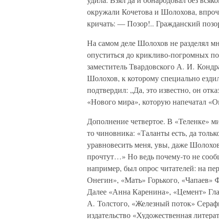
окружали Кочетова и Шолохова, впроч
кричать: — Позор!.. Гражданский позор
На самом деле Шолохов не разделял мн
опуститься до крикливо-погромных по
заместитель Твардовского А. И. Кондра
Шолохов, к которому специально ездил
подтвердил: „Да, это известно, он отк
«Нового мира», которую напечатал «О
Дополнение четвертое. В «Теленке» м
то чиновника: «Таланты есть, да толь
уравновесить меня, увы, даже Шолохов
прочтут…» Но ведь почему-то не сообща
например, был опрос читателей: на п
Онегин», «Мать» Горького, «Чапаев»
Далее «Анна Каренина», «Цемент» Гла
А. Толстого, «Железный поток» Серафи
издательство «Художественная литера