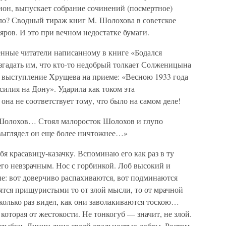
он, выпускает собрание сочинений (посмертное)
ло? Сводный тираж книг М. Шолохова в советское
ров. И это при вечном недостатке бумаги.
нные читатели написанному в книге «Бодался
згадать им, что кто-то недобрый толкает Солженицына
 выступление Хрущева на приеме: «Весною 1933 года
силия на Дону». Ударила как током эта
она не соответствует тому, что было на самом деле!
 Шолохов… Стоял малоросток Шолохов и глупо
ыглядел он еще более ничтожнее…»
бя красавицу-казачку. Вспоминаю его как раз в ту
его невзрачным. Нос с горбинкой. Лоб высокий и
: вот доверчиво распахиваются, вот подминаются
ятся прищуристыми то от злой мысли, то от мрачной
сколько раз видел, как они заволакиваются тоскою…
которая от жестокости. Не тонкогуб — значит, не злой.
 улыбки. Линии лица своей овальностью добры. Ростом