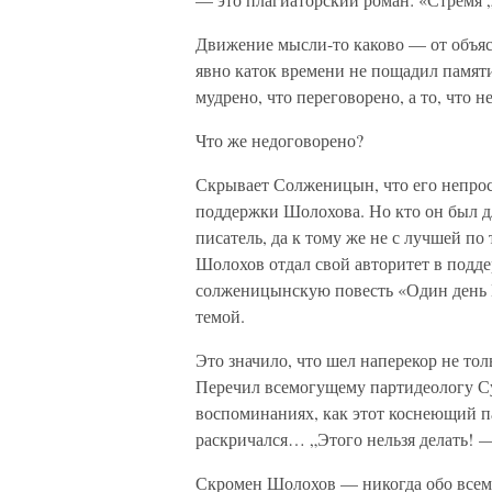
Движение мысли-то каково — от объяс
явно каток времени не пощадил памяти
мудрено, что переговорено, а то, что н
Что же недоговорено?
Скрывает Солженицын, что его непрос
поддержки Шолохова. Но кто он был 
писатель, да к тому же не с лучшей по
Шолохов отдал свой авторитет в подд
солженицынскую повесть «Один день И
темой.
Это значило, что шел наперекор не т
Перечил всемогущему партидеологу Су
воспоминаниях, как этот коснеющий п
раскричался… „Этого нельзя делать! —
Скромен Шолохов — никогда обо всем 