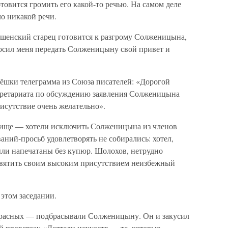
овится громить его какой-то речью. На самом деле
о никакой речи.
ёшенский старец готовится к разгрому Солженицына,
просил меня передать Солженицыну свой привет и
Вёшки телеграмма из Союза писателей: «Дорогой
кретариата по обсуждению заявления Солженицына
рисутствие очень желательно».
лище — хотели исключить Солженицына из членов
аний-просьб удовлетворять не собирались: хотел,
ыли напечатаны без купюр. Шолохов, нетрудно
святить своим высоким присутствием неизбежный
 этом заседании.
апрасных — подбрасывали Солженицыну. Он и закусил
ой проверки: «Деятели искусств — те, которые