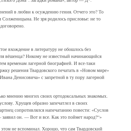
нений в любви к осуждению гения. Отчего это? То
 Солженицына. Не зря родилось присловье: не то
едоговорено.
тое вхождение в литературу не обошлось без
для вёшенца? Никому не известный начинающийся
 тем временам лагерной биографией. И все-таки
ержку решения Твардовского печатать в «Новом мире»
вана Денисовича» с запретной в ту пору лагерной
олько мнению многих своих ортодоксальных знакомых.
слову. Хрущев образно запечатлел в своих
артиец сопротивлялся напечатанию повести: «Суслов
 заявил он. — Вот и все. Как это поймет народ?“»
этом не вспоминал. Хорошо, что сам Твардовский