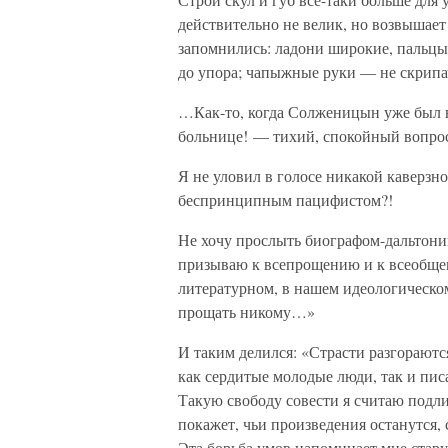
действительно не велик, но возвышае
запомнились: ладони широкие, пальцы
до упора; чапыжные руки — не скрипач
…Как-то, когда Солженицын уже был в
больнице! — тихий, спокойный вопрос
Я не уловил в голосе никакой каверзн
беспринципным пацифистом?!
Не хочу прослыть биографом-дальтони
призываю к всепрощению и к всеобщем
литературном, в нашем идеологическом
прощать никому…»
И таким делился: «Страсти разгорают
как сердитые молодые люди, так и пис
Такую свободу совести я считаю подли
покажет, чьи произведения останутся, 
Эта борьба умов напоминает мне стару