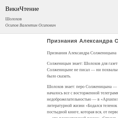
ВикиЧтение
Шолохов
Осипов Валентин Осипович
Признания Александра 
Признания Александра Солженицына
Солженицын знает: Шолохов для газет-
Солженицыне не писал — ни похвальног
было сказать.
Шолохов знает: перо Солженицына — 
началось все с восторженной телегра
недоброжелательностью — в «Архипел
литературной жизни «Бодался теленок 
постыдной книге, которая вся, от перв
— это плагиаторский роман: «Стремя „