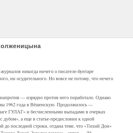
Солженицына
журналов никогда ничего о писателе-бунтаре
о, ни осудительного. Но вовсе не потому, что нечего
напротив — изрядно против него поработало. Однако
ммы 1962 года в Вёшенскую. Продолжилось —
аге ГУЛАГ» и бесчисленными выпадами в очерках
с дубом», а еще в статье-предисловии к одной
ой до последней строки, отдана теме, что «Тихий Дон»
Тихого Дона“. Загадки романа», автор — Д*.