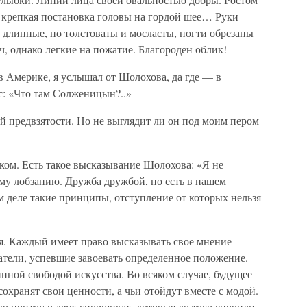
т крепкая постановка головы на гордой шее… Руки
 длинные, но толстоваты и мосласты, ногти обрезаны
, однако легкие на пожатие. Благороден облик!
 Америке, я услышал от Шолохова, да где — в
: «Что там Солженицын?..»
ой предвзятости. Но не выглядит ли он под моим пером
ком. Есть такое высказывание Шолохова: «Я не
у лобзанию. Дружба дружбой, но есть в нашем
 деле такие принципы, отступление от которых нельзя
ся. Каждый имеет право высказывать свое мнение —
атели, успевшие завоевать определенное положение.
нной свободой искусства. Во всяком случае, будущее
сохранят свои ценности, а чьи отойдут вместе с модой.
ю притчу о двух спорщиках, которые до того спорили,