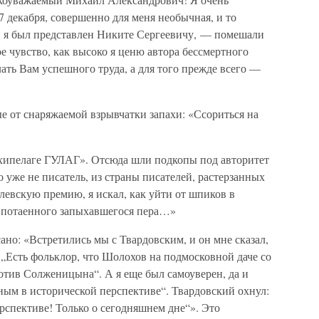
7 декабря, совершенно для меня необычная, и то
ми я был представлен Никите Сергеевичу, — помешали
е чувство, как высоко я ценю автора бессмертного
ать Вам успешного труда, а для того прежде всего —
е от снаряжаемой взрывчатки запахи: «Ссориться на
хипелаге ГУЛАГ». Отсюда шли подкопы под авторитет
 уже не писатель, из страны писателей, растерзанных
левскую премию, я искал, как уйти от шпиков в
о потаенного запыхавшегося пера…»
ано: «Встретились мы с Твардовским, и он мне сказал,
: „Есть фольклор, что Шолохов на подмосковной даче со
тив Солженицына“. А я еще был самоуверен, да и
ным в исторической перспективе“. Твардовский охнул:
ерспективе! Только о сегодняшнем дне“». Это