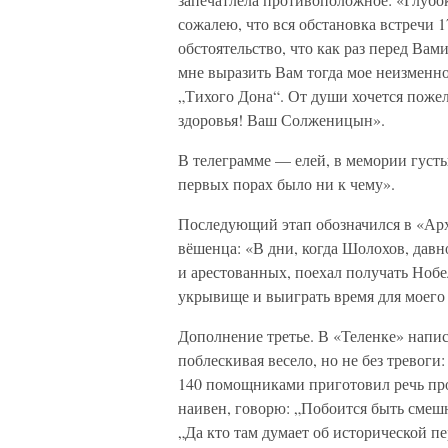
сожалею, что вся обстановка встречи 1
обстоятельство, что как раз перед Ва
мне выразить Вам тогда мое неизменно
„Тихого Дона“. От души хочется пожел
здоровья! Ваш Солженицын».
В телеграмме — елей, в мемории густы
первых порах было ни к чему».
Последующий этап обозначился в «Ар
вёшенца: «В дни, когда Шолохов, давно
и арестованных, поехал получать Нобе
укрывище и выиграть время для моег
Дополнение третье. В «Теленке» напис
поблескивая весело, но не без тревоги
140 помощниками приготовил речь про
наивен, говорю: „Побоится быть смеш
„Да кто там думает об исторической п