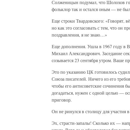
Солженицын подумал, что Шолохов гот
фольклор так и остался оным — не был
Еще строки Твардовского: «Говорят, в
но как это согласовать с тем, что он 
поздравления, я не знаю…»
Еще дополнения. Ушла в 1967 году в 
Михаил Александрович. Заседание се
созывается 23 сентября утром. Ваше п
Это по указанию ЦК готовилось суди
Союза писателей. Ничего из его требов
чтобы его антисоветские сочинения б
догадаться, нужен с одной целью — о
приговор.
Он не ринулся в столицу для участия в
Эх, страсти-запалы! Сколько их — н
удила. Взял да и обнародовал без всяк