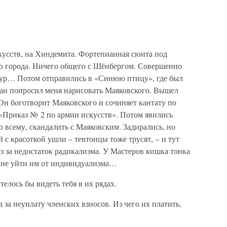
кусств, на Хиндемита. Фортепианная сюита под
о города. Ничего общего с Шёнбергом. Совершенно
езур… Потом отправились в «Синюю птицу», где был
фан попросил меня нарисовать Маяковского. Вышел
Он боготворит Маяковского и сочиняет кантату по
 «Приказ № 2 по армии искусств». Потом явились
о всему, скандалить с Маяковским. Задирались, но
 с красоткой ушли – тевтонцы тоже трусят, – и тут
з за недостаток радикализма. У Мастеров кишка тонка
, не уйти им от индивидуализма…
елось бы видеть тебя в их рядах.
 за неуплату членских взносов. Из чего их платить,