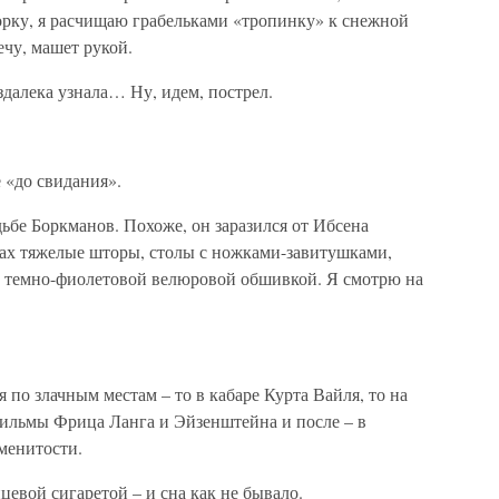
 горку, я расчищаю грабельками «тропинку» к снежной
ечу, машет рукой.
здалека узнала… Ну, идем, пострел.
 «до свидания».
ьбе Боркманов. Похоже, он заразился от Ибсена
ах тяжелые шторы, столы с ножками-завитушками,
и темно-фиолетовой велюровой обшивкой. Я смотрю на
 по злачным местам – то в кабаре Курта Вайля, то на
фильмы Фрица Ланга и Эйзенштейна и после – в
менитости.
цевой сигаретой – и сна как не бывало.