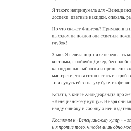
Я такого напридумала для «Венецианс
доспехи, цветные накидки, опахала, ра
Но что скажет Фиртель? Примадонна не
выходом на поклон она схватила ножни
глубок!
Знаю. Я велела портнихе переделать 
костюмы, фройляйн Дикер, бесподобны,
карандашные наброски и пришлепывае
мастерски, что я готов встать из гроб
то и сунуть ей за пазуху букетик фи
Кстати, в книге Хильдебрандта про ж
«Венецианскому купцу». Не зря они мне
найду ошибку и сообщу о ней издатель
Костюмы к «Венецианскому купцу» – э
и я против того, чтобы лишь одно мое