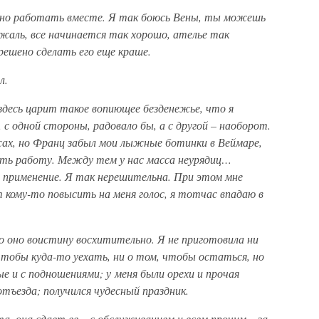
сно работать вместе. Я так боюсь Вены, ты можешь
жаль, все начинается так хорошо, ателье так
 решено сделать его еще краше.
л.
 здесь царит такое вопиющее безденежье, что я
 с одной стороны, радовало бы, а с другой – наоборот.
жах, но Франц забыл мои лыжные ботинки в Веймаре,
сить работу. Между тем у нас масса неурядиц…
 применение. Я так нерешительна. При этом мне
ому-то повысить на меня голос, я тотчас впадаю в
 оно воистину восхитительно. Я не приготовила ни
 чтобы куда-то уехать, ни о том, чтобы остаться, но
ые и с подношениями; у меня были орехи и прочая
отъезда; получился чудесный праздник.
, она сдает ее – с обслуживанием и всем прочим – за