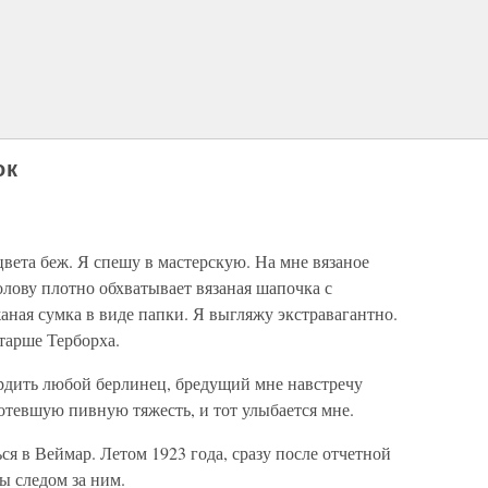
ок
цвета беж. Я спешу в мастерскую. На мне вязаное
голову плотно обхватывает вязаная шапочка с
ная сумка в виде папки. Я выгляжу экстравагантно.
старше Терборха.
ердить любой берлинец, бредущий мне навстречу
отевшую пивную тяжесть, и тот улыбается мне.
ся в Веймар. Летом 1923 года, сразу после отчетной
ы следом за ним.