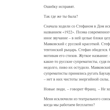
Ошибку исправят.
Так где же ты была?
Сначала ходили со Стефаном в Дом ис
названием «1922». Поэма современног
иное звучание – в ней целые блоки ц
Маяковский с русской красоткой. Сте
тевтонский рыцарь. Стефан обиделся. 
мотивам его стихов. Жуткое название:
какие-то русские супрематисты, судя п
недолго, пиво их остудило. Маяковский
супрематисты принялись ругать Баухау
– нет в них чистоты энергийной силы
Новые люди, – говорит Франц. – Не хот
Меня исключили из театрального союза
когда мы работаем бесплатно?