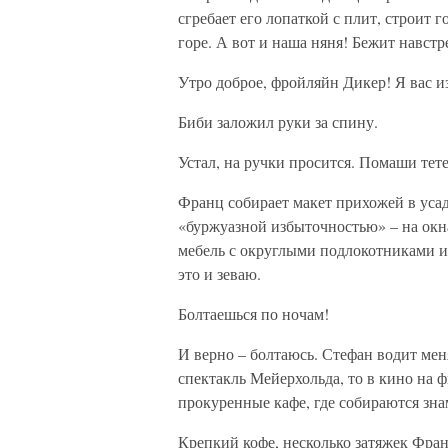
сгребает его лопаткой с плит, строит
горе. А вот и наша няня! Бежит навстр
Утро доброе, фройляйн Дикер! Я вас и
Биби заложил руки за спину.
Устал, на ручки просится. Помаши тете
Франц собирает макет прихожей в усад
«буржуазной избыточностью» – на окн
мебель с округлыми подлокотниками 
это и зеваю.
Болтаешься по ночам!
И верно – болтаюсь. Стефан водит меня
спектакль Мейерхольда, то в кино на 
прокуренные кафе, где собираются зна
Крепкий кофе, несколько затяжек Фран