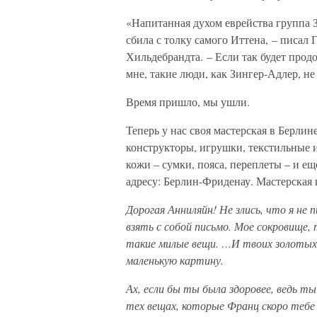
«Напитанная духом еврейства группа 
сбила с толку самого Иттена, – писал
Хильдебрандта. – Если так будет прод
мне, такие люди, как Зингер-Адлер, н
Время пришло, мы ушли.
Теперь у нас своя мастерская в Берли
конструкторы, игрушки, текстильные и
кожи – сумки, пояса, переплеты – и е
адресу: Берлин-Фриденау. Мастерская
Дорогая Анниляйн! Не злись, что я не 
взять с собой письмо. Мое сокровище, 
такие милые вещи. …И твоих золотых г
маленькую картину.
Ах, если бы ты была здоровее, ведь т
тех вещах, которые Франц скоро тебе 