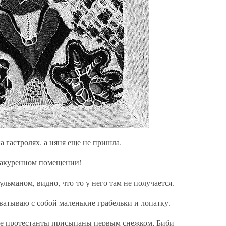
а гастролях, а няня еще не пришла.
накуренном помещении!
ульманом, видно, что-то у него там не получается.
ватываю с собой маленькие грабельки и лопатку.
е протестанты присыпаны первым снежком, Биби