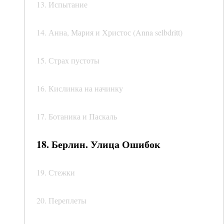
13. Испытание
14. Анна, Мария и Христос (Anna selbdritt)
15. Страх пустоты
16. Кислинка на начинку
17. Ботаника и Паскаль
18. Берлин. Улица Ошибок
19. Стежки
20. Переплеты