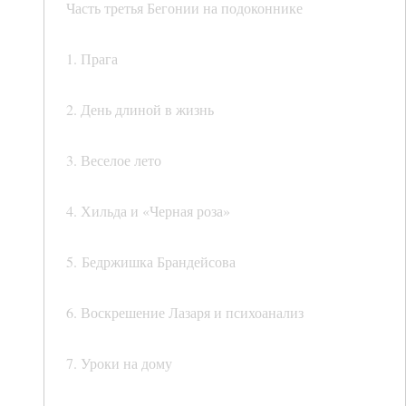
Часть третья Бегонии на подоконнике
1. Прага
2. День длиной в жизнь
3. Веселое лето
4. Хильда и «Черная роза»
5. Бедржишка Брандейсова
6. Воскрешение Лазаря и психоанализ
7. Уроки на дому