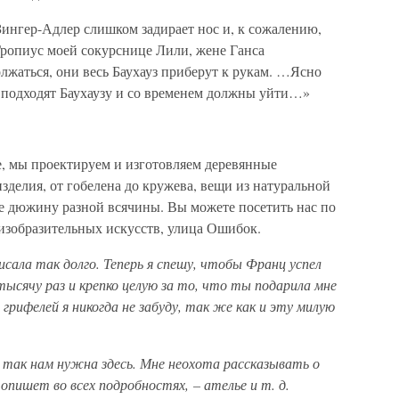
Зингер-Адлер слишком задирает нос и, к сожалению,
 Гропиус моей сокурснице Лили, жене Ганса
олжаться, они весь Баухауз приберут к рукам. …Ясно
е подходят Баухаузу и со временем должны уйти…»
не, мы проектируем и изготовляем деревянные
зделия, от гобелена до кружева, вещи из натуральной
ще дюжину разной всячины. Вы можете посетить нас по
 изобразительных искусств, улица Ошибок.
писала так долго. Теперь я спешу, чтобы Франц успел
тысячу раз и крепко целую за то, что ты подарила мне
рифелей я никогда не забуду, так же как и эту милую
ы так нам нужна здесь. Мне неохота рассказывать о
опишет во всех подробностях, – ателье и т. д.