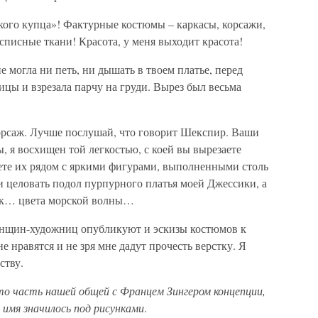
кого купца»! Фактурные костюмы – каркасы, корсажи,
списные ткани! Красота, у меня выходит красота!
 могла ни петь, ни дышать в твоем платье, перед
цы и взрезала парчу на груди. Вырез был весьма
корсаж. Лучше послушай, что говорит Шекспир. Ваши
 я восхищен той легкостью, с коей вы вырезаете
те их рядом с яркими фигурами, выполненными столь
а и целовать подол пурпурного платья моей Джессики, а
алок… цвета морской волны…
енщин-художниц опубликуют и эскизы костюмов к
 нравятся и не зря мне дадут прочесть верстку. Я
ству.
то часть нашей общей с Францем Зингером концепции,
 имя значилось под рисунками
.