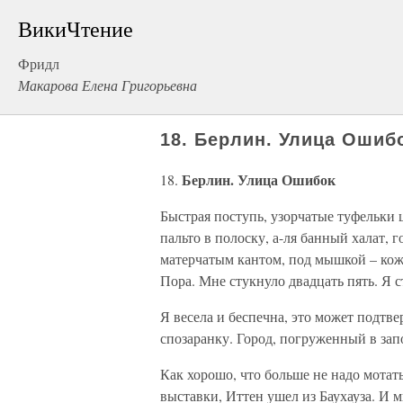
ВикиЧтение
Фридл
Макарова Елена Григорьевна
18. Берлин. Улица Ошиб
Берлин. Улица Ошибок
18.
Быстрая поступь, узорчатые туфельки 
пальто в полоску, а-ля банный халат, 
матерчатым кантом, под мышкой – кожа
Пора. Мне стукнуло двадцать пять. Я 
Я весела и беспечна, это может подтв
спозаранку. Город, погруженный в зап
Как хорошо, что больше не надо мотать
выставки, Иттен ушел из Баухауза. И м