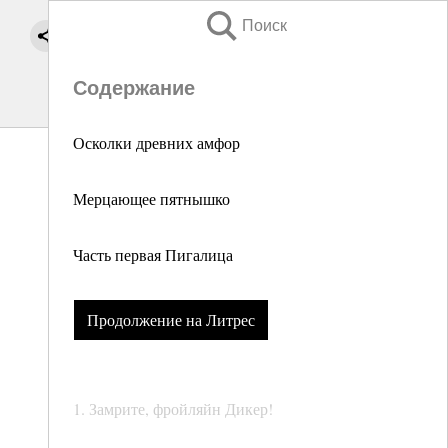
Поиск
Содержание
Осколки древних амфор
Мерцающее пятнышко
Часть первая Пигалица
Продолжение на Литрес
1. Замрите, фройляйн Дикер!