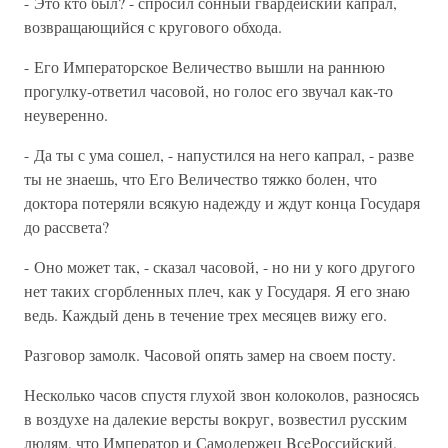
- Это кто был? - спросил сонный гвардейский капрал,
возвращающийся с кругового обхода.
- Его Императорское Величество вышли на раннюю
прогулку-ответил часовой, но голос его звучал как-то
неуверенно.
- Да ты с ума сошел, - напустился на него капрал, - разве
ты не знаешь, что Его Величество тяжко болен, что
доктора потеряли всякую надежду и ждут конца Государя
до рассвета?
- Оно может так, - сказал часовой, - но ни у кого другого
нет таких сгорбленных плеч, как у Государя. Я его знаю
ведь. Каждый день в течение трех месяцев вижу его.
Разговор замолк. Часовой опять замер на своем посту.
Несколько часов спустя глухой звон колоколов, разносясь
в воздухе на далекие версты вокруг, возвестил русским
людям, что Император и Самодержец BсeРоссийский,