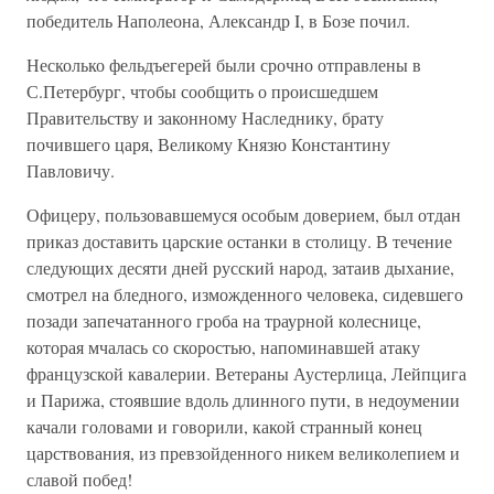
победитель Наполеона, Александр I, в Бозе почил.
Несколько фельдъегерей были срочно отправлены в
С.Петербург, чтобы сообщить о происшедшем
Правительству и законному Наследнику, брату
почившего царя, Великому Князю Константину
Павловичу.
Офицеру, пользовавшемуся особым доверием, был отдан
приказ доставить царские останки в столицу. В течение
следующих десяти дней русский народ, затаив дыхание,
смотрел на бледного, изможденного человека, сидевшего
позади запечатанного гроба на траурной колеснице,
которая мчалась со скоростью, напоминавшей атаку
французской кавалерии. Ветераны Аустерлица, Лейпцига
и Парижа, стоявшие вдоль длинного пути, в недоумении
качали головами и говорили, какой странный конец
царствования, из превзойденного никем великолепием и
славой побед!