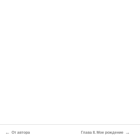
←
→
От автора
Глава II. Мое рождение