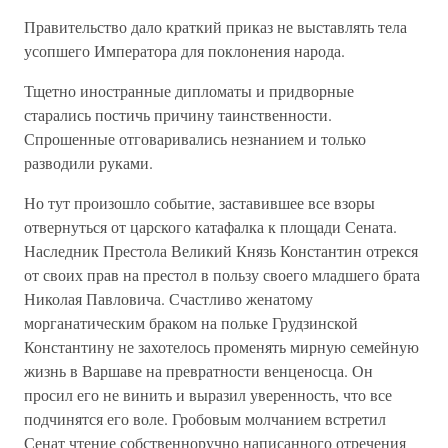
Правительство дало краткий приказ не выставлять тела
усопшего Императора для поклонения народа.
Тщетно иностранные дипломаты и придворные
старались постичь причину таинственности.
Спрошенные отговаривались незнанием и только
разводили руками.
Но тут произошло событие, заставившее все взоры
отвернуться от царского катафалка к площади Сената.
Наследник Престола Великий Князь Константин отрекся
от своих прав на престол в пользу своего младшего брата
Николая Павловича. Счастливо женатому
морганатическим браком на польке Грудзинской
Константину не захотелось променять мирную семейную
жизнь в Варшаве на превратности венценосца. Он
просил его не винить и выразил уверенность, что все
подчинятся его воле. Гробовым молчанием встретил
Сенат чтение собственноручно написанного отречения