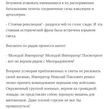
безумием атаковать имевшимися в их распоряжении
батальонами пехоты соединенные силы кавалерии и
артиллерии.
- Стоячая революция! - раздался чей-то голос сзади. И эта
ставшая исторической фраза была встречена взрывом
смеха.
Внезапно по рядам пронесся шепот:
- Молодой Император! Молодой Император! Посмотрите
- вот он верхом рядом с Милорадовичем!
Вопреки уговорам приближенных и свиты не рисковать
своей жизнью, Император Николай Павлович решил
лично принять командование верными ему войсками.
Окруженный группой военных, верхом на громадной
лошади, он представлял собою хорошую мишень для
мятежников. Даже плохой стрелок не мог бы
промахнуться!