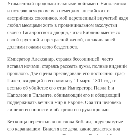
Утомленный продолжительными войнами с Наполеоном
и потеряв всякую веру в немецких, английских и
австрийских союзников, мой царственный внучатый дядя
любил месяцами жить в провинциальном захолустьи
своего Таганрогского дворца, читая Библию вместе со
своей грустной и прекрасной женой, оплакивавшей
долгими годами свою бездетность.
Император Александр, страдая бессонницей, часто
вставал ночами, стараясь рассеять думы, полные видений
прошлого. Две сцены преследовали его постоянно: граф
Пален, входящий в его комнату 11 марта 1801 года с
вестью об убийстве его отца Императора Павла I; и
Наполеон в Тильзите, обнимающий его и обещающий
поддерживать вечный мир в Европе. Оба эти человекa
лишили его юности и обагрили его руки кровью.
Без конца перечитывал он слова Библии, подчеркнутые
его карандашом: Видел я все дела, какие делаются под