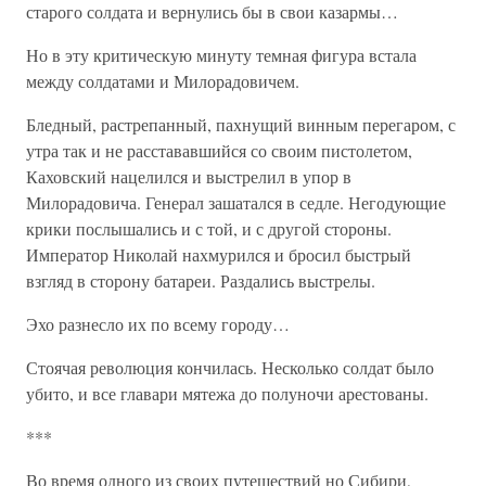
старого солдата и вернулись бы в свои казармы…
Но в эту критическую минуту темная фигура встала
между солдатами и Милорадовичем.
Бледный, растрепанный, пахнущий винным перегаром, с
утра так и не расстававшийся со своим пистолетом,
Каховский нацелился и выстрелил в упор в
Милорадовича. Генерал зашатался в седле. Негодующие
крики послышались и с той, и с другой стороны.
Император Николай нахмурился и бросил быстрый
взгляд в сторону батареи. Раздались выстрелы.
Эхо разнесло их по всему городу…
Стоячая революция кончилась. Несколько солдат было
убито, и все главари мятежа до полуночи арестованы.
***
Во время одного из своих путешествий но Сибири,