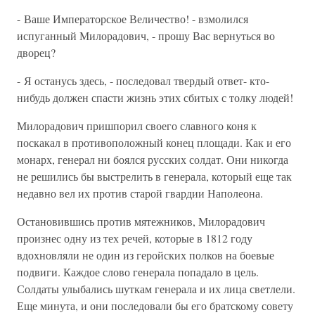
- Ваше Императорское Величество! - взмолился
испуганный Милорадович, - прошу Вас вернуться во
дворец?
- Я останусь здесь, - последовал твердый ответ- кто-
нибудь должен спасти жизнь этих сбитых с толку людей!
Милорадович пришпорил своего славного коня к
поскакал в противоположный конец площади. Как и его
монарх, генерал ни боялся русских солдат. Они никогда
не решились бы выстрелить в генерала, который еще так
недавно вел их против старой гвардии Наполеона.
Остановившись против мятежников, Милорадович
произнес одну из тех речей, которые в 1812 году
вдохновляли не один из геройских полков на боевые
подвиги. Каждое слово генерала попадало в цель.
Солдаты улыбались шуткам генерала и их лица светлели.
Еще минута, и они последовали бы его братскому совету