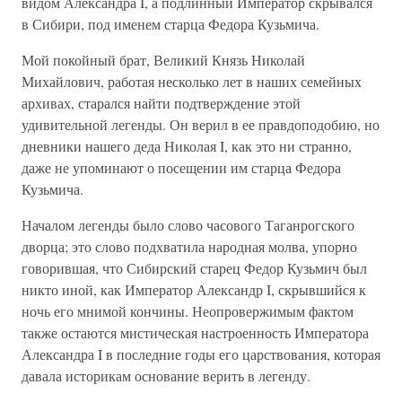
видом Александра I, а подлинный Император скрывался
в Сибири, под именем старца Федора Кузьмича.
Мой покойный брат, Великий Князь Николай
Михайлович, работая несколько лет в наших семейных
архивах, старался найти подтверждение этой
удивительной легенды. Он верил в ее правдоподобию, но
дневники нашего деда Николая I, как это ни странно,
даже не упоминают о посещении им старца Федора
Кузьмича.
Началом легенды было слово часового Таганрогского
дворца; это слово подхватила народная молва, упорно
говорившая, что Сибирский старец Федор Кузьмич был
никто иной, как Император Александр I, скрывшийся к
ночь его мнимой кончины. Неопровержимым фактом
также остаются мистическая настроенность Императора
Александра I в последние годы его царствования, которая
давала историкам основание верить в легенду.