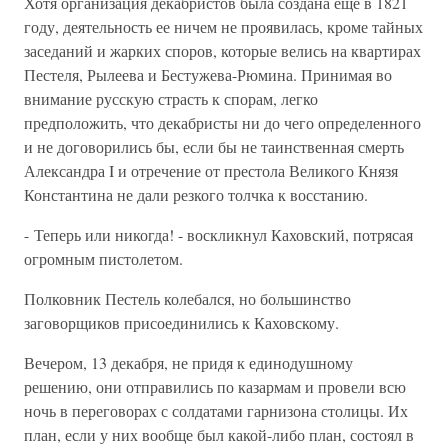
Хотя организация декабристов была создана еще в 1821
году, деятельность ее ничем не проявилась, кроме тайных
заседаний и жарких споров, которые велись на квартирах
Пестеля, Рылеева и Бестужева-Рюмина. Принимая во
внимание русскую страсть к спорам, легко
предположить, что декабристы ни до чего определенного
и не договорились бы, если бы не таинственная смерть
Александра I и отречение от престола Великого Князя
Константина не дали резкого толчка к восстанию.
- Теперь или никогда! - воскликнул Каховский, потрясая
огромным пистолетом.
Полковник Пестель колебался, но большинство
заговорщиков присоединились к Каховскому.
Вечером, 13 декабря, не придя к единодушному
решению, они отправились по казармам и провели всю
ночь в переговорах с солдатами гарнизона столицы. Их
план, если у них вообще был какой-либо план, состоял в