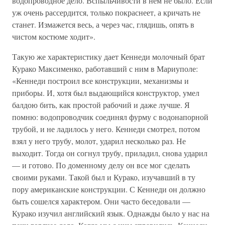
водопроводное дело. Вспыльчивости в нем не было. Если
уж очень рассердится, только покраснеет, а кричать не
станет. Измажется весь, а через час, глядишь, опять в
чистом костюме ходит».
Такую же характеристику дает Кеннеди молочный брат
Курако Максименко, работавший с ним в Мариуполе:
«Кеннеди построил все конструкции, механизмы и
приборы. И, хотя был выдающийся конструктор, умел
балдою бить, как простой рабочий и даже лучше. Я
помню: водопроводчик соединял фурму с водонапорной
трубой, и не ладилось у него. Кеннеди смотрел, потом
взял у него трубу, молот, ударил несколько раз. Не
выходит. Тогда он согнул трубу, приладил, снова ударил
— и готово. По доменному делу он все мог сделать
своими руками. Такой был и Курако, изучавший в ту
пору американские конструкции. С Кеннеди он должно
быть сошелся характером. Они часто беседовали —
Курако изучил английский язык. Однажды было у нас на