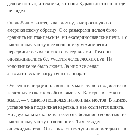
деловитостью, и техника, которой Курако до этого нигде
не видел.
Он любовно разглядывал домну, выстроенную по
американскому образцу. С ее размерами нельзя было
сравнить ни гданцевские, ни екатеринославские печи. По
наклонному мосту к ее колошнику механически
передвигались вагонетки с материалами. Там они
опоражнивались без участия человеческих рук. На
колошнике не было людей. За них все делал
автоматический загрузочный аппарат.
Очередные порции плавильных материалов подвозятся в
железных тачках к особым камерам. Камеры, выемки в
земле, — у самого подножья наклонных мостов. В камере
установлена подвижная каретка, в нее ссыпается шихта.
На двух канатах каретка несется с большой скоростью по
наклонному мосту на колошник. Там ее ждет
опрокидыватель. Он сгружает поступившие материалы в