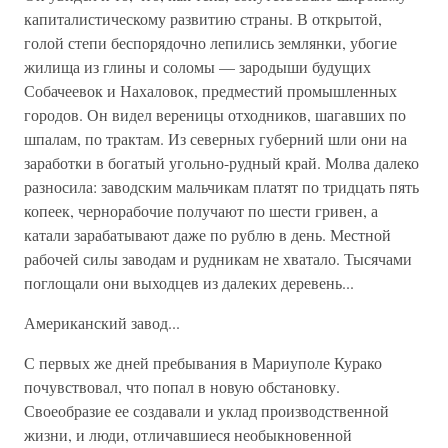
капиталистическому развитию страны. В открытой,
голой степи беспорядочно лепились землянки, убогие
жилища из глины и соломы — зародыши будущих
Собачеевок и Нахаловок, предместий промышленных
городов. Он видел вереницы отходников, шагавших по
шпалам, по трактам. Из северных губерний шли они на
заработки в богатый угольно-рудный край. Молва далеко
разносила: заводским мальчикам платят по тридцать пять
копеек, чернорабочие получают по шести гривен, а
катали зарабатывают даже по рублю в день. Местной
рабочей силы заводам и рудникам не хватало. Тысячами
поглощали они выходцев из далеких деревень...
Американский завод...
С первых же дней пребывания в Мариуполе Курако
почувствовал, что попал в новую обстановку.
Своеобразие ее создавали и уклад производственной
жизни, и люди, отличавшиеся необыкновенной