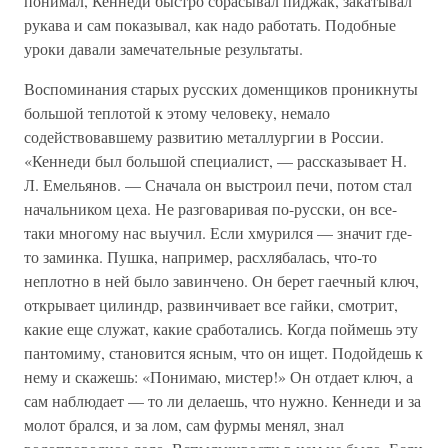
понимал, Кеннеди быстро сбрасывал пиджак, закатывал
рукава и сам показывал, как надо работать. Подобные
уроки давали замечательные результаты.
Воспоминания старых русских доменщиков проникнуты
большой теплотой к этому человеку, немало
содействовавшему развитию металлургии в России.
«Кеннеди был большой специалист, — рассказывает Н.
Л. Емельянов. — Сначала он выстроил печи, потом стал
начальником цеха. Не разговаривая по-русски, он все-
таки многому нас выучил. Если хмурился — значит где-
то заминка. Пушка, например, расхлябалась, что-то
неплотно в ней было завинчено. Он берет гаечный ключ,
открывает цилиндр, развинчивает все гайки, смотрит,
какие еще служат, какие сработались. Когда поймешь эту
пантомиму, становится ясным, что он ищет. Подойдешь к
нему и скажешь: «Понимаю, мистер!» Он отдает ключ, а
сам наблюдает — то ли делаешь, что нужно. Кеннеди и за
молот брался, и за лом, сам фурмы менял, знал