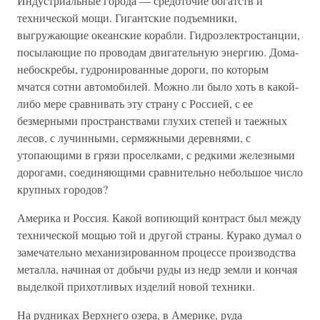
Индустриальные города — средоточие богатств и
технической мощи. Гигантские подъемники,
выгружающие океанские корабли. Гидроэлектростанции,
посылающие по проводам двигательную энергию. Дома-
небоскребы, гудронированные дороги, по которым
мчатся сотни автомобилей. Можно ли было хоть в какой-
либо мере сравнивать эту страну с Россией, с ее
безмерными пространствами глухих степей и таежных
лесов, с лучинными, сермяжными деревнями, с
утопающими в грязи проселками, с редкими железными
дорогами, соединяющими сравнительно небольшое число
крупных городов?
Америка и Россия. Какой вопиющий контраст был между
технической мощью той и другой страны. Курако думал о
замечательно механизированном процессе производства
металла, начиная от добычи руды из недр земли и кончая
выделкой прихотливых изделий новой техники.
На рудниках Верхнего озера, в Америке, руда