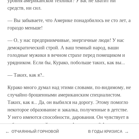
уровня американской техники? У вас не хватит ни
средств, ни сил.
— Вы забываете, что Америке понадобилось не сто лет, а
гораздо меньше!
— О, у нас предприимчивые, энергичные люди! У нас
демократический строй. А ваш темный народ, ваши
голодные мужики в вечном страхе перед помещиком и
урядником. Если бы, Курако, побольше таких, как вы...
— Таких, как я?..
Курако много думал над этими словами, по-видимому, не
случайно брошенными американским специалистом.
Таких, как я... Да, он выбился на дорогу. Этому помогло
некоторое образование и закалка, полученные в детстве.
У него имеются способности, дарования. Он чувствует в
себе неиссякаемый запас сил. А его друзья? А тысячи
выходцев из крестьянской бедноты? Сколько талантов
←
→
ОТЧАЯННЫЙ ГОРНОВОЙ
В ГОДЫ КРИЗИСА