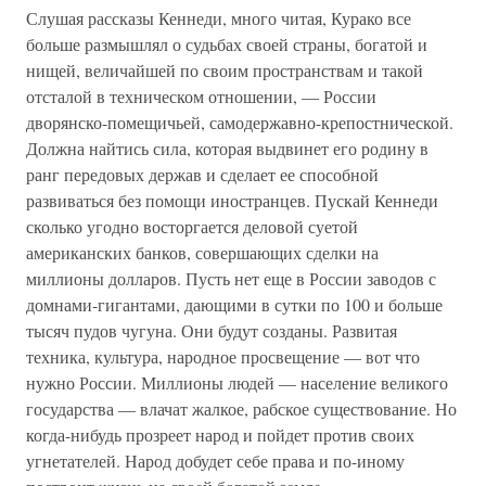
Слушая рассказы Кеннеди, много читая, Курако все
больше размышлял о судьбах своей страны, богатой и
нищей, величайшей по своим пространствам и такой
отсталой в техническом отношении, — России
дворянско-помещичьей, самодержавно-крепостнической.
Должна найтись сила, которая выдвинет его родину в
ранг передовых держав и сделает ее способной
развиваться без помощи иностранцев. Пускай Кеннеди
сколько угодно восторгается деловой суетой
американских банков, совершающих сделки на
миллионы долларов. Пусть нет еще в России заводов с
домнами-гигантами, дающими в сутки по 100 и больше
тысяч пудов чугуна. Они будут созданы. Развитая
техника, культура, народное просвещение — вот что
нужно России. Миллионы людей — население великого
государства — влачат жалкое, рабское существование. Но
когда-нибудь прозреет народ и пойдет против своих
угнетателей. Народ добудет себе права и по-иному