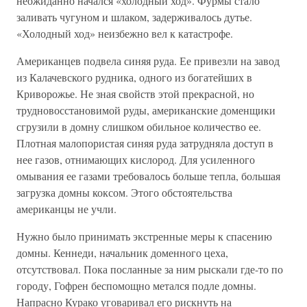
неожиданно начался «холодный ход». Фурмы стало
заливать чугуном и шлаком, задерживалось дутье.
«Холодный ход» неизбежно вел к катастрофе.
Американцев подвела синяя руда. Ее привезли на завод
из Калачевского рудника, одного из богатейших в
Криворожье. Не зная свойств этой прекрасной, но
трудновосстановимой руды, американские доменщики
сгрузили в домну слишком обильное количество ее.
Плотная малопористая синяя руда затрудняла доступ в
нее газов, отнимающих кислород. Для усиленного
омывания ее газами требовалось больше тепла, большая
загрузка домны коксом. Этого обстоятельства
американцы не учли.
Нужно было принимать экстренные меры к спасению
домны. Кеннеди, начальник доменного цеха,
отсутствовал. Пока посланные за ним рыскали где-то по
городу, Гофрен беспомощно метался подле домны.
Напрасно Курако уговаривал его рискнуть на