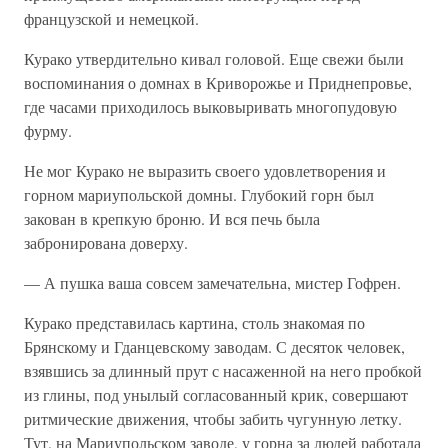
французской и немецкой.
Курако утвердительно кивал головой. Еще свежи были
воспоминания о домнах в Криворожье и Приднепровье,
где часами приходилось выковыривать многопудовую
фурму.
Не мог Курако не выразить своего удовлетворения и
горном мариупольской домны. Глубокий горн был
закован в крепкую броню. И вся печь была
забронирована доверху.
— А пушка ваша совсем замечательна, мистер Гофрен.
Курако представилась картина, столь знакомая по
Брянскому и Гданцевскому заводам. С десяток человек,
взявшись за длинный прут с насаженной на него пробкой
из глины, под унылый согласованный крик, совершают
ритмические движения, чтобы забить чугунную летку.
Тут, на Мариупольском заводе, у горна за людей работала