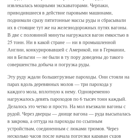
извлекалась мощными экскаваторами. Черпаки,
приводившиеся в действие паровыми машинами,
поднимали сразу пятитонные массы руды и сбрасывали
их в стоящие тут же на железнодорожных путях вагоны.
В две с половиной минуты нагружался вагон емкостью в
25 тонн. Ни в какой стране — ни в промышленной
Англии, конкурировавшей с Америкой, ни в Германии,
ни в Бельгии — не были в ту пору доведены до такого
совершенства добыча и погрузка руды.
Эту руду ждали большегрузные пароходы. Они стояли на
парах вдоль деревянных молов — три парохода у
каждого мола, вплотную к нему. Одновременно
нагружалось девять пароходов по 6 тысяч тонн каждый.
Делалось это четко и просто. На мол въезжали вагоны с
рудой. Через дверцы — днище вагона — руда высыпалась
в закрома, а оттуда на пароходы по ссыпным
устройствам, соединенным с люками трюмов. Через
несколько часов после начала погрузки караван судов