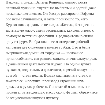
Наконец, приехал Вальтер Кеннеди, низкого роста
плотный мужчина, тщательно выбритый и одетый даже
несколько щеголевато. Он быстро расспросил Гофрена
обо всем случившемся, и затем произошло то, чего
Курако никогда раньше не видел. «Козел», безнадежно
застывшую массу, стали расплавлять, как лед, огнем, с
помощью нефтяной форсунки. Предварительно сняли
одну из фурм. В образовавшееся отверстие рабочий
направил две сложенные вместе трубки. Это и была
американская доменная форсунка — несложное
приспособление, сыгравшее, однако, значительную роль
в дальнейшей деятельности Курако. По одной трубке
пускался, под сильным давлением, горячий воздух, по
другой — струя нефти. Воздух распылял эту струю и
зажигал ее. Форсунка, производя страшный шум,
дрожала в руках рабочего. Синеватый язык пламени
прожигал затвердевшую массу около фурмы, образуя все
более увеличивавшуюся пустоту.