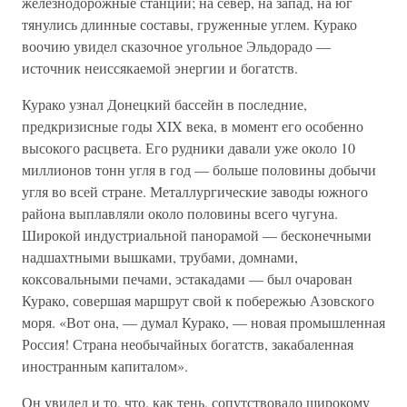
железнодорожные станции; на север, на запад, на юг
тянулись длинные составы, груженные углем. Курако
воочию увидел сказочное угольное Эльдорадо —
источник неиссякаемой энергии и богатств.
Курако узнал Донецкий бассейн в последние,
предкризисные годы XIX века, в момент его особенно
высокого расцвета. Его рудники давали уже около 10
миллионов тонн угля в год — больше половины добычи
угля во всей стране. Металлургические заводы южного
района выплавляли около половины всего чугуна.
Широкой индустриальной панорамой — бесконечными
надшахтными вышками, трубами, домнами,
коксовальными печами, эстакадами — был очарован
Курако, совершая маршрут свой к побережью Азовского
моря. «Вот она, — думал Курако, — новая промышленная
Россия! Страна необычайных богатств, закабаленная
иностранным капиталом».
Он увидел и то, что, как тень, сопутствовало широкому