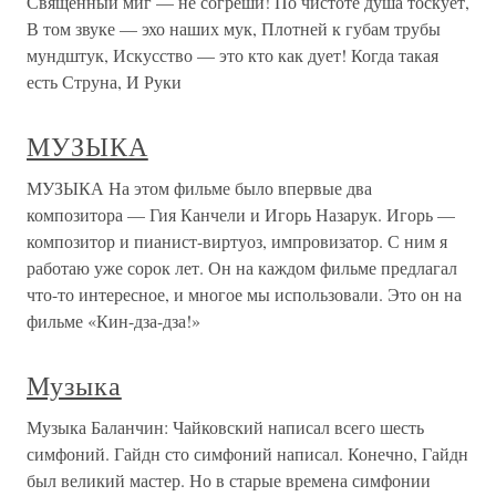
Священный миг — не согреши! По чистоте душа тоскует,
В том звуке — эхо наших мук, Плотней к губам трубы
мундштук, Искусство — это кто как дует! Когда такая
есть Струна, И Руки
МУЗЫКА
МУЗЫКА На этом фильме было впервые два
композитора — Гия Канчели и Игорь Назарук. Игорь —
композитор и пианист-виртуоз, импровизатор. С ним я
работаю уже сорок лет. Он на каждом фильме предлагал
что-то интересное, и многое мы использовали. Это он на
фильме «Кин-дза-дза!»
Музыка
Музыка Баланчин: Чайковский написал всего шесть
симфоний. Гайдн сто симфоний написал. Конечно, Гайдн
был великий мастер. Но в старые времена симфонии