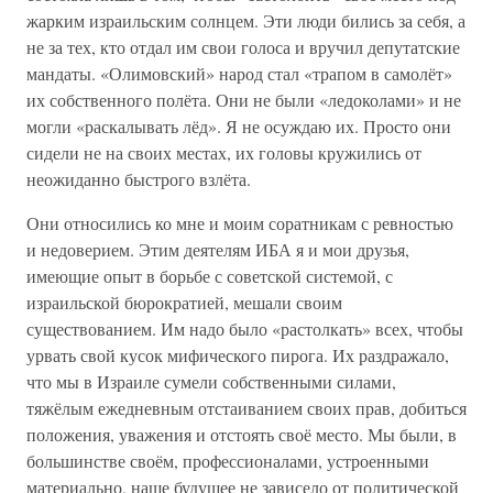
жарким израильским солнцем. Эти люди бились за себя, а
не за тех, кто отдал им свои голоса и вручил депутатские
мандаты. «Олимовский» народ стал «трапом в самолёт»
их собственного полёта. Они не были «ледоколами» и не
могли «раскалывать лёд». Я не осуждаю их. Просто они
сидели не на своих местах, их головы кружились от
неожиданно быстрого взлёта.
Они относились ко мне и моим соратникам с ревностью
и недоверием. Этим деятелям ИБА я и мои друзья,
имеющие опыт в борьбе с советской системой, с
израильской бюрократией, мешали своим
существованием. Им надо было «растолкать» всех, чтобы
урвать свой кусок мифического пирога. Их раздражало,
что мы в Израиле сумели собственными силами,
тяжёлым ежедневным отстаиванием своих прав, добиться
положения, уважения и отстоять своё место. Мы были, в
большинстве своём, профессионалами, устроенными
материально, наше будущее не зависело от политической