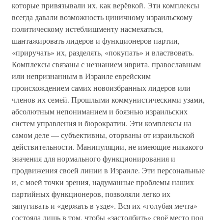
которые привязывали их, как верёвкой. Эти комплексы
всегда давали возможность циничному израильскому
политическому истеблишменту насмехаться,
шантажировать лидеров и функционеров партии,
«приручать» их, разделять, «покупать» и властвовать.
Комплексы связаны с незнанием иврита, православным
или непризнанным в Израиле еврейским
происхождением самих новоизбранных лидеров или
членов их семей. Прошлыми коммунистическими узами,
абсолютным непониманием и боязнью израильских
систем управления и бюрократии. Эти комплексы на
самом деле — субъективны, оторваны от израильской
действительности. Манипуляции, не имеющие никакого
значения для нормального функционирования и
продвижения своей линии в Израиле. Эти персональные
и, с моей точки зрения, надуманные проблемы наших
партийных функционеров, позволяли легко их
запугивать и «держать в узде». Вся их «голубая мечта»
состояла лишь в том, чтобы «застолбить» своё место под