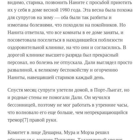
видимо, старика, позвонить Наните с просьбой приютить
их у себя в доме весной 1980 года. Эта весна была похожа
для супругов на зиму — оба были так разбиты и
измотаны болезнями, что походили на покойников. Но
Нанита ответила, что все комнаты в ее доме заняты, и
посоветовала поселиться в находившейся поблизости
оздоровительной клинике, на что они и согласились. В
дорогой клинике высшего разряда был прекрасный
персонал, но болезнь не отпускала. Дали выглядел просто
развалиной, к великому беспокойству и огорчению
Наниты, навещавшей стариков каждый день.
Спустя месяц супруги улетели домой, в Порт-Льигат, но
и родные стены не помогали Дали. Он мучился
бессонницей, поэтому не мог работать в утренние часы,
что волновало его еще больше, чем непрекращающийся
тремор[7] правой руки.
Комитет в лице Дешарна, Мура и Морза решил
обратиться к доктору Пигварту. Талантливый уролог