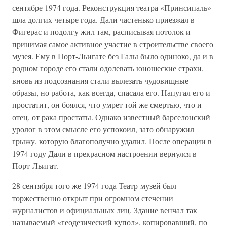
сентябре 1974 года. Реконструкция театра «Принсипаль»
шла долгих четыре года. Дали частенько приезжал в
Фигерас и подолгу жил там, расписывая потолок и
принимая самое активное участие в строительстве своего
музея. Ему в Порт-Льигате без Галы было одиноко, да и в
родном городе его стали одолевать юношеские страхи,
вновь из подсознания стали вылезать чудовищные
образы, но работа, как всегда, спасала его. Напугал его и
простатит, он боялся, что умрет той же смертью, что и
отец, от рака простаты. Однако известный барселонский
уролог в этом смысле его успокоил, зато обнаружил
грыжу, которую благополучно удалил. После операции в
1974 году Дали в прекрасном настроении вернулся в
Порт-Льигат.
28 сентября того же 1974 года Театр-музей был
торжественно открыт при огромном стечении
журналистов и официальных лиц. Здание венчал так
называемый «геодезический купол», копировавший, по