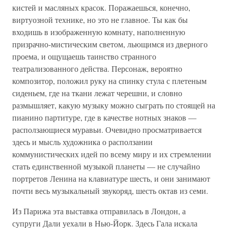
кистей и масляных красок. Поражаешься, конечно,
виртуозной технике, но это не главное. Ты как бы
входишь в изображенную комнату, наполненную
призрачно-мистическим светом, льющимся из дверного
проема, и ощущаешь таинство странного
театрализованного действа. Персонаж, вероятно
композитор, положил руку на спинку стула с плетеным
сиденьем, где на ткани лежат черешни, и словно
размышляет, какую музыку можно сыграть по стоящей на
пианино партитуре, где в качестве нотных знаков —
расползающиеся муравьи. Очевидно просматривается
здесь и мысль художника о расползании
коммунистических идей по всему миру и их стремлении
стать единственной музыкой планеты — не случайно
портретов Ленина на клавиатуре шесть, и они занимают
почти весь музыкальный звукоряд, шесть октав из семи.
Из Парижа эта выставка отправилась в Лондон, а
супруги Дали уехали в Нью-Йорк. Здесь Гала искала