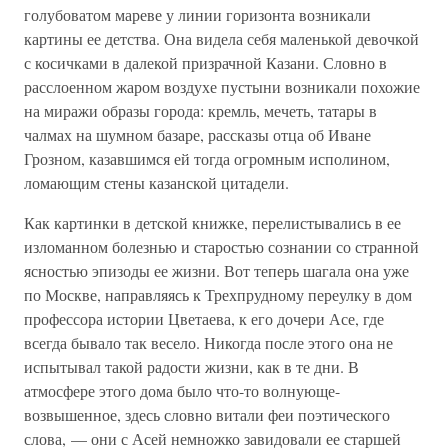
голубоватом мареве у линии горизонта возникали
картины ее детства. Она видела себя маленькой девочкой
с косичками в далекой призрачной Казани. Словно в
расслоенном жаром воздухе пустыни возникали похожие
на миражи образы города: кремль, мечеть, татары в
чалмах на шумном базаре, рассказы отца об Иване
Грозном, казавшимся ей тогда огромным исполином,
ломающим стены казанской цитадели.
Как картинки в детской книжке, перелистывались в ее
изломанном болезнью и старостью сознании со странной
ясностью эпизоды ее жизни. Вот теперь шагала она уже
по Москве, направляясь к Трехпрудному переулку в дом
профессора истории Цветаева, к его дочери Асе, где
всегда бывало так весело. Никогда после этого она не
испытывал такой радости жизни, как в те дни. В
атмосфере этого дома было что-то волнующе-
возвышенное, здесь словно витали феи поэтического
слова, — они с Асей немножко завидовали ее старшей