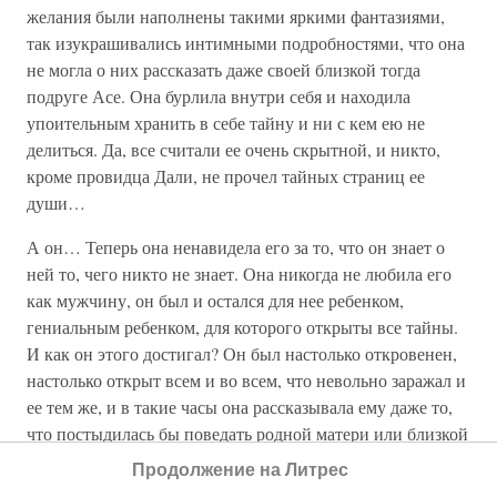
желания были наполнены такими яркими фантазиями,
так изукрашивались интимными подробностями, что она
не могла о них рассказать даже своей близкой тогда
подруге Асе. Она бурлила внутри себя и находила
упоительным хранить в себе тайну и ни с кем ею не
делиться. Да, все считали ее очень скрытной, и никто,
кроме провидца Дали, не прочел тайных страниц ее
души…
А он… Теперь она ненавидела его за то, что он знает о
ней то, чего никто не знает. Она никогда не любила его
как мужчину, он был и остался для нее ребенком,
гениальным ребенком, для которого открыты все тайны.
И как он этого достигал? Он был настолько откровенен,
настолько открыт всем и во всем, что невольно заражал и
ее тем же, и в такие часы она рассказывала ему даже то,
что постыдилась бы поведать родной матери или близкой
подруге. Однажды она в подробностях рассказала ему о
Продолжение на Литрес
своих сексуальных отношениях с Элюаром, а он в это