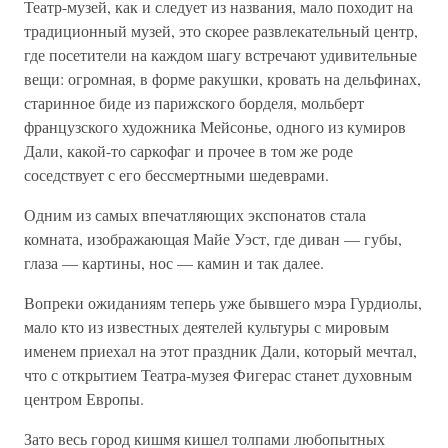
Театр-музей, как и следует из названия, мало походит на
традиционный музей, это скорее развлекательный центр,
где посетители на каждом шагу встречают удивительные
вещи: огромная, в форме ракушки, кровать на дельфинах,
старинное биде из парижского борделя, мольберт
французского художника Мейсонье, одного из кумиров
Дали, какой-то саркофаг и прочее в том же роде
соседствует с его бессмертными шедеврами.
Одним из самых впечатляющих экспонатов стала
комната, изображающая Майе Уэст, где диван — губы,
глаза — картины, нос — камин и так далее.
Вопреки ожиданиям теперь уже бывшего мэра Гурдиолы,
мало кто из известных деятелей культуры с мировым
именем приехал на этот праздник Дали, который мечтал,
что с открытием Театра-музея Фигерас станет духовным
центром Европы.
Зато весь город кишмя кишел толпами любопытных