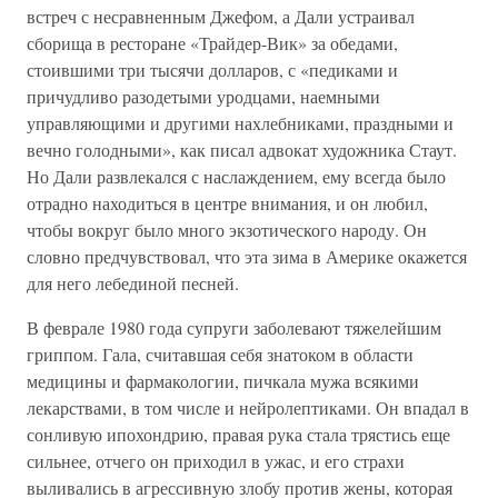
встреч с несравненным Джефом, а Дали устраивал
сборища в ресторане «Трайдер-Вик» за обедами,
стоившими три тысячи долларов, с «педиками и
причудливо разодетыми уродцами, наемными
управляющими и другими нахлебниками, праздными и
вечно голодными», как писал адвокат художника Стаут.
Но Дали развлекался с наслаждением, ему всегда было
отрадно находиться в центре внимания, и он любил,
чтобы вокруг было много экзотического народу. Он
словно предчувствовал, что эта зима в Америке окажется
для него лебединой песней.
В феврале 1980 года супруги заболевают тяжелейшим
гриппом. Гала, считавшая себя знатоком в области
медицины и фармакологии, пичкала мужа всякими
лекарствами, в том числе и нейролептиками. Он впадал в
сонливую ипохондрию, правая рука стала трястись еще
сильнее, отчего он приходил в ужас, и его страхи
выливались в агрессивную злобу против жены, которая