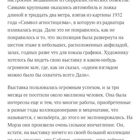
Самыми крупными оказались автомобиль и ложка
длиной в тридцать два метра, взятая из картины 1932
года «Символ агностицизма», в которую из радиатора
изливалась вода. Дали это не понравилось, как не
понравилось и то, что экспозиция была развернута на
шестом этаже в небольших, расположенных анфиладой,
залах, годных разве что для показа графики. Художнику
хотелось бы видеть свою выставку в каком-нибудь
огромном зале, где, как он сказал, «одним взглядом
можно было бы охватить всего Дали».
Выставка пользовалась огромным успехом, и за три
месяца ее посетили около миллиона человек. Она была
интересна еще и тем, что многие работы, приобретенные
в разные годы коллекционерами и меценатами, что
называется, с мольберта, до этого не экспонировались. На
Морза они произвели очень сильное впечатление. Он,
кстати, на выставку ничего из своей большой коллекции
не дал, опасаясь, что Сабатер «затеряет», чего доброго,