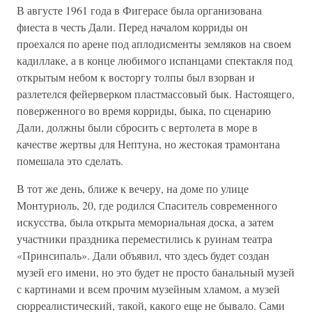
В августе 1961 года в Фигерасе была организована
фиеста в честь Дали. Перед началом корриды он
проехался по арене под аплодисменты земляков на своем
кадиллаке, а в конце любимого испанцами спектакля под
открытым небом к восторгу толпы был взорван и
разлетелся фейерверком пластмассовый бык. Настоящего,
поверженного во время корриды, быка, по сценарию
Дали, должны были сбросить с вертолета в море в
качестве жертвы для Нептуна, но жестокая трамонтана
помешала это сделать.
В тот же день, ближе к вечеру, на доме по улице
Монтуриоль, 20, где родился Спаситель современного
искусства, была открыта мемориальная доска, а затем
участники праздника переместились к руинам театра
«Принсипаль». Дали объявил, что здесь будет создан
музей его имени, но это будет не просто банальный музей
с картинами и всем прочим музейным хламом, а музей
сюрреалистический, такой, какого еще не бывало. Сами