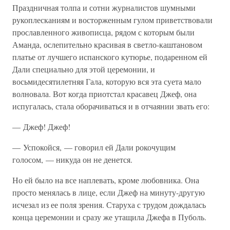
Праздничная толпа и сотни журналистов шумными
рукоплесканиям и восторженным гулом приветствовали
прославленного живописца, рядом с которым были
Аманда, ослепительно красивая в светло-каштановом
платье от лучшего испанского кутюрье, подаренном ей
Дали специально для этой церемонии, и
восьмидесятилетняя Гала, которую вся эта суета мало
волновала. Вот когда приотстал красавец Джеф, она
испугалась, стала оборачиваться и в отчаянии звать его:
— Джеф! Джеф!
— Успокойся, — говорил ей Дали рокочущим
голосом, — никуда он не денется.
Но ей было на все наплевать, кроме любовника. Она
просто менялась в лице, если Джеф на минуту-другую
исчезал из ее поля зрения. Старуха с трудом дождалась
конца церемонии и сразу же утащила Джефа в Пуболь.