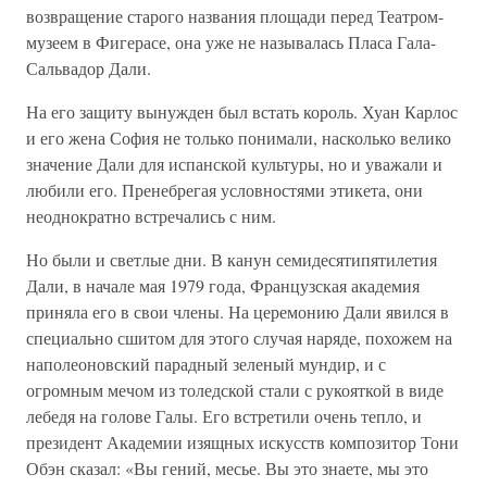
возвращение старого названия площади перед Театром-
музеем в Фигерасе, она уже не называлась Пласа Гала-
Сальвадор Дали.
На его защиту вынужден был встать король. Хуан Карлос
и его жена София не только понимали, насколько велико
значение Дали для испанской культуры, но и уважали и
любили его. Пренебрегая условностями этикета, они
неоднократно встречались с ним.
Но были и светлые дни. В канун семидесятипятилетия
Дали, в начале мая 1979 года, Французская академия
приняла его в свои члены. На церемонию Дали явился в
специально сшитом для этого случая наряде, похожем на
наполеоновский парадный зеленый мундир, и с
огромным мечом из толедской стали с рукояткой в виде
лебедя на голове Галы. Его встретили очень тепло, и
президент Академии изящных искусств композитор Тони
Обэн сказал: «Вы гений, месье. Вы это знаете, мы это