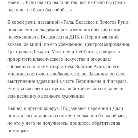
знаем… Если бы это было не так, вас не было бы среди
нас и вы не были бы собой…»
В своей речи, названной «Гала, Веласкес и Золотое Руно»
новоявленный академик без всякой логической связи
перескакивал с Веласкеса на ДНК и Перпиньянский
вокзал, бывший, по его убеждению, центром мироздания.
Цитировал Декарта, Монтеня и Лейбница, говорил о
приоритете классического искусства и огорошил
собравшихся таким открытием: Золотое Руно, по его
мнению, состояло из лобковых волос. Закончил он свое
выступление здравицей в честь Перпиньяна и Фигераса.
Эти два населенных пункта действительно составляли
всю вселенную великого художника.
Вышел и другой конфуз. Под занавес церемонии Дали
попытался вытащить из ножен непомерно большой меч,
но это у него не получилось, пришлось обратиться за
помощью.