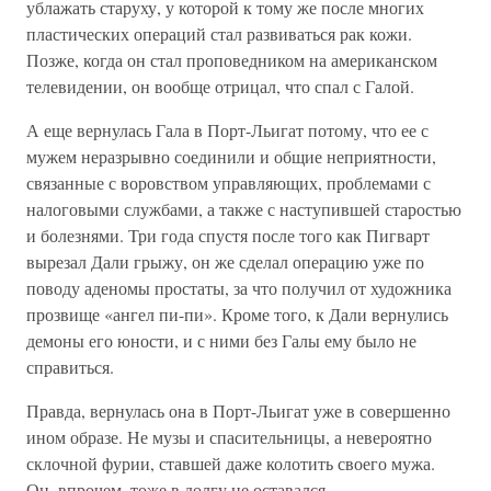
ублажать старуху, у которой к тому же после многих
пластических операций стал развиваться рак кожи.
Позже, когда он стал проповедником на американском
телевидении, он вообще отрицал, что спал с Галой.
А еще вернулась Гала в Порт-Льигат потому, что ее с
мужем неразрывно соединили и общие неприятности,
связанные с воровством управляющих, проблемами с
налоговыми службами, а также с наступившей старостью
и болезнями. Три года спустя после того как Пигварт
вырезал Дали грыжу, он же сделал операцию уже по
поводу аденомы простаты, за что получил от художника
прозвище «ангел пи-пи». Кроме того, к Дали вернулись
демоны его юности, и с ними без Галы ему было не
справиться.
Правда, вернулась она в Порт-Льигат уже в совершенно
ином образе. Не музы и спасительницы, а невероятно
склочной фурии, ставшей даже колотить своего мужа.
Он, впрочем, тоже в долгу не оставался.