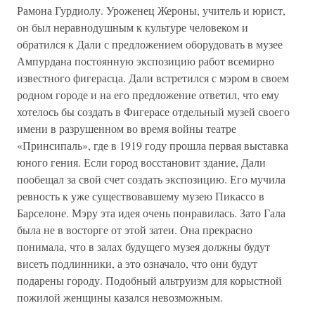
Рамона Гурдиолу. Уроженец Жероны, учитель и юрист,
он был неравнодушным к культуре человеком и
обратился к Дали с предложением оборудовать в музее
Ампурдана постоянную экспозицию работ всемирно
известного фигерасца. Дали встретился с мэром в своем
родном городе и на его предложение ответил, что ему
хотелось бы создать в Фигерасе отдельный музей своего
имени в разрушенном во время войны театре
«Принсипаль», где в 1919 году прошла первая выставка
юного гения. Если город восстановит здание, Дали
пообещал за свой счет создать экспозицию. Его мучила
ревность к уже существовавшему музею Пикассо в
Барселоне. Мэру эта идея очень понравилась. Зато Гала
была не в восторге от этой затеи. Она прекрасно
понимала, что в залах будущего музея должны будут
висеть подлинники, а это означало, что они будут
подарены городу. Подобный альтруизм для корыстной
пожилой женщины казался невозможным.