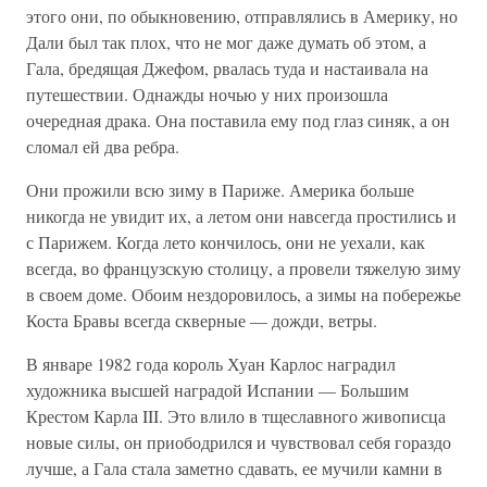
этого они, по обыкновению, отправлялись в Америку, но
Дали был так плох, что не мог даже думать об этом, а
Гала, бредящая Джефом, рвалась туда и настаивала на
путешествии. Однажды ночью у них произошла
очередная драка. Она поставила ему под глаз синяк, а он
сломал ей два ребра.
Они прожили всю зиму в Париже. Америка больше
никогда не увидит их, а летом они навсегда простились и
с Парижем. Когда лето кончилось, они не уехали, как
всегда, во французскую столицу, а провели тяжелую зиму
в своем доме. Обоим нездоровилось, а зимы на побережье
Коста Бравы всегда скверные — дожди, ветры.
В январе 1982 года король Хуан Карлос наградил
художника высшей наградой Испании — Большим
Крестом Карла III. Это влило в тщеславного живописца
новые силы, он приободрился и чувствовал себя гораздо
лучше, а Гала стала заметно сдавать, ее мучили камни в