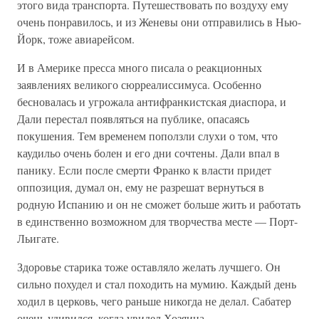
этого вида транспорта. Путешествовать по воздуху ему
очень понравилось, и из Женевы они отправились в Нью-
Йорк, тоже авиарейсом.
И в Америке пресса много писала о реакционных
заявлениях великого сюрреалиссимуса. Особенно
бесновалась и угрожала антифранкистская диаспора, и
Дали перестал появляться на публике, опасаясь
покушения. Тем временем поползли слухи о том, что
каудильо очень болен и его дни сочтены. Дали впал в
панику. Если после смерти Франко к власти придет
оппозиция, думал он, ему не разрешат вернуться в
родную Испанию и он не сможет больше жить и работать
в единственно возможном для творчества месте — Порт-
Льигате.
Здоровье старика тоже оставляло желать лучшего. Он
сильно похудел и стал походить на мумию. Каждый день
ходил в церковь, чего раньше никогда не делал. Сабатер
очень удивился, когда увидел Хозяина