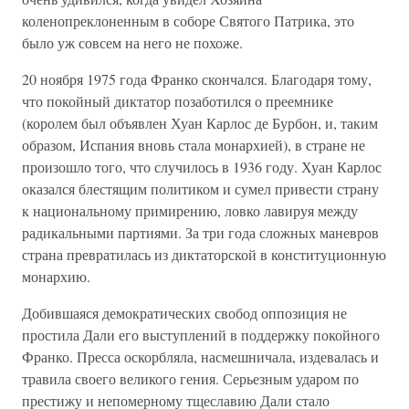
коленопреклоненным в соборе Святого Патрика, это
было уж совсем на него не похоже.
20 ноября 1975 года Франко скончался. Благодаря тому,
что покойный диктатор позаботился о преемнике
(королем был объявлен Хуан Карлос де Бурбон, и, таким
образом, Испания вновь стала монархией), в стране не
произошло того, что случилось в 1936 году. Хуан Карлос
оказался блестящим политиком и сумел привести страну
к национальному примирению, ловко лавируя между
радикальными партиями. За три года сложных маневров
страна превратилась из диктаторской в конституционную
монархию.
Добившаяся демократических свобод оппозиция не
простила Дали его выступлений в поддержку покойного
Франко. Пресса оскорбляла, насмешничала, издевалась и
травила своего великого гения. Серьезным ударом по
престижу и непомерному тщеславию Дали стало