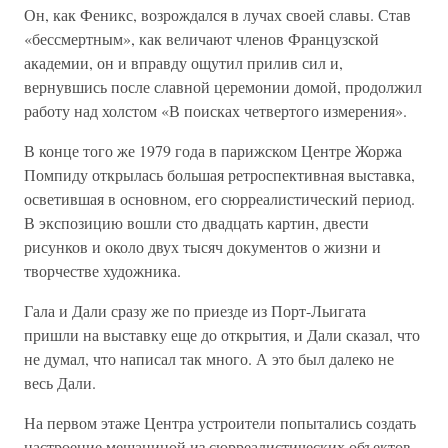
Он, как Феникс, возрождался в лучах своей славы. Став
«бессмертным», как величают членов Французской
академии, он и вправду ощутил прилив сил и,
вернувшись после славной церемонии домой, продолжил
работу над холстом «В поисках четвертого измерения».
В конце того же 1979 года в парижском Центре Жоржа
Помпиду открылась большая ретроспективная выставка,
осветившая в основном, его сюрреалистический период.
В экспозицию вошли сто двадцать картин, двести
рисунков и около двух тысяч документов о жизни и
творчестве художника.
Гала и Дали сразу же по приезде из Порт-Льигата
пришли на выставку еще до открытия, и Дали сказал, что
не думал, что написал так много. А это был далеко не
весь Дали.
На первом этаже Центра устроители попытались создать
настроение мешаниной из сюрреалистических объектов.