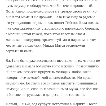
чуть не умер и обнаружил, что Бог очень крошечный.
Хотел было продемонстрировать тремор своей руки, но
она в тот момент не дрожала. Гала тихо сидела рядом с
отсутствующим видом и, как пишет Гибсон, была похожа
«на содержательницу старомодного парижского борделя,
с морщинистой кожей, покрытой толстым слоем
макияжа, шокирующе яркими губами и париком на том
месте, где у подружки Микки Мауса расположен
бархатный бант».
Да, Гале было уже восемьдесят шесть лет, и то, что она не
сдавалась и имела большую волю к жизни, позволявшую
ей в таком возрасте приручать молодых любовников,
говорит о ее неколебимой жизнестойкости. Но время
неумолимо. Ее стали все сильнее тяготить появившиеся
немощи, и она, словно заразившись от мужа, все больше
и больше погружалась в депрессивное состояние.
Новый, 1981-й, год супруги встретили в Париже. После