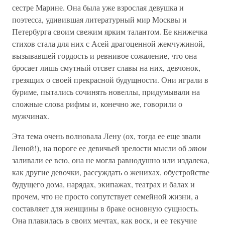
сестре Марине. Она была уже взрослая девушка и
поэтесса, удивившая литературный мир Москвы и
Петербурга своим свежим ярким талантом. Ее книжечка
стихов стала для них с Асей драгоценной жемчужиной,
вызывавшей гордость и ревнивое сожаление, что она
бросает лишь смутный отсвет славы на них, девчонок,
грезящих о своей прекрасной будущности. Они играли в
буриме, пытались сочинять новеллы, придумывали на
сложные слова рифмы и, конечно же, говорили о
мужчинах.
Эта тема очень волновала Лену (ох, тогда ее еще звали
Леной!), на пороге ее девичьей зрелости мысли об
этом
заливали ее всю, она не могла равнодушно или издалека,
как другие девочки, рассуждать о женихах, обустройстве
будущего дома, нарядах, экипажах, театрах и балах и
прочем, что не просто сопутствует семейной жизни, а
составляет для женщины в браке основную сущность.
Она плавилась в своих мечтах, как воск, и ее текучие