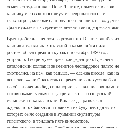
осмотрел художника в Порт-Льигате, поместил в свою
клинику и созвал консилиум из невропатологов и
психиатров, которые единодушно пришли к выводу, что
Дали нуждается в серьезном лечении антидепрессантами.
Врачи добились неплохого результата. Выписавшийся из
клиники художник, хоть худой и казавшийся ниже
ростом, обрел прежний кураж и в октябре 1980 года
устроил в Театре-музее пресс-конференцию. Красный
каталонский колпак и знаменитое леопардовое пальто не
смотрелись на нем, как раньше, — одежда висела, как на
вешалке, — но Спаситель современного искусства был
по обыкновению бодр и напорист, сыпал пословицами и
поговорками, мешая сразу три языка — французский,
испанский и каталанский. Как всегда, развлекал
журналистов байками и планами на будущее, одним из
которых было создание в Румынии скульптуры
гигантского, в тридцать пять километров,
кибернетического коня. Сообщил, что во время болезни