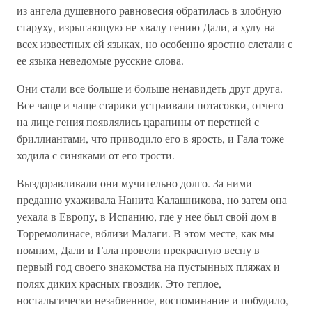
из ангела душевного равновесия обратилась в злобную
старуху, изрыгающую не хвалу гению Дали, а хулу на
всех известных ей языках, но особенно яростно слетали с
ее языка неведомые русские слова.
Они стали все больше и больше ненавидеть друг друга.
Все чаще и чаще старики устраивали потасовки, отчего
на лице гения появлялись царапины от перстней с
бриллиантами, что приводило его в ярость, и Гала тоже
ходила с синяками от его трости.
Выздоравливали они мучительно долго. За ними
преданно ухаживала Нанита Калашникова, но затем она
уехала в Европу, в Испанию, где у нее был свой дом в
Торремолинасе, вблизи Малаги. В этом месте, как мы
помним, Дали и Гала провели прекрасную весну в
первый год своего знакомства на пустынных пляжах и
полях диких красных гвоздик. Это теплое,
ностальгически незабвенное, воспоминание и побудило,