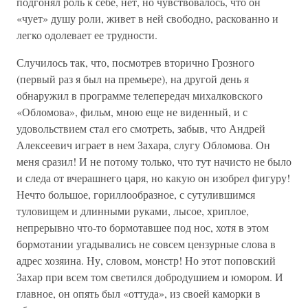
подгонял роль к себе, нет, но чувствовалось, что он
«чует» душу роли, живет в ней свободно, раскованно и
легко одолевает ее трудности.
Случилось так, что, посмотрев вторично Грозного
(первый раз я был на премьере), на другой день я
обнаружил в программе телепередач михалковского
«Обломова», фильм, мною еще не виденный, и с
удовольствием стал его смотреть, забыв, что Андрей
Алексеевич играет в нем Захара, слугу Обломова. Он
меня сразил! И не потому только, что тут начисто не было
и следа от вчерашнего царя, но какую он изобрел фигуру!
Нечто большое, гориллообразное, с сутулившимся
туловищем и длинными руками, лысое, хриплое,
непрерывно что-то бормотавшее под нос, хотя в этом
бормотании угадывались не совсем цензурные слова в
адрес хозяина. Ну, словом, монстр! Но этот поповский
Захар при всем том светился добродушием и юмором. И
главное, он опять был «оттуда», из своей каморки в