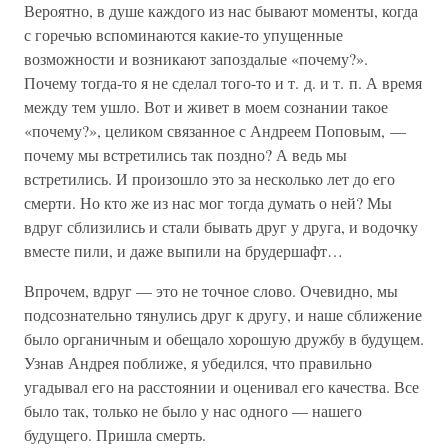
Вероятно, в душе каждого из нас бывают моменты, когда
с горечью вспоминаются какие-то упущенные
возможности и возникают запоздалые «почему?».
Почему тогда-то я не сделал того-то и т. д. и т. п. А время
между тем ушло. Вот и живет в моем сознании такое
«почему?», целиком связанное с Андреем Поповым, —
почему мы встретились так поздно? А ведь мы
встретились. И произошло это за несколько лет до его
смерти. Но кто же из нас мог тогда думать о ней? Мы
вдруг сблизились и стали бывать друг у друга, и водочку
вместе пили, и даже выпили на брудершафт…
Впрочем, вдруг — это не точное слово. Очевидно, мы
подсознательно тянулись друг к другу, и наше сближение
было органичным и обещало хорошую дружбу в будущем.
Узнав Андрея поближе, я убедился, что правильно
угадывал его на расстоянии и оценивал его качества. Все
было так, только не было у нас одного — нашего
будущего. Пришла смерть.