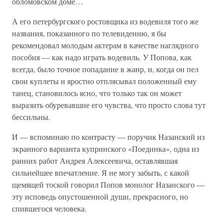
обломовском доме…
А его петербургского ростовщика из водевиля того же
названия, показанного по телевидению, я бы
рекомендовал молодым актерам в качестве наглядного
пособия — как надо играть водевиль. У Попова, как
всегда, было точное попадание в жанр, и, когда он пел
свои куплеты и яростно отплясывал положенный ему
танец, становилось ясно, что только так он может
выразить обуревавшие его чувства, что просто слова тут
бессильны.
И — вспоминаю по контрасту — поручик Назанский из
экранного варианта купринского «Поединка», одна из
ранних работ Андрея Алексеевича, оставлявшая
сильнейшее впечатление. Я не могу забыть, с какой
щемящей тоской говорил Попов монолог Назанского —
эту исповедь опустошенной души, прекрасного, но
спившегося человека.