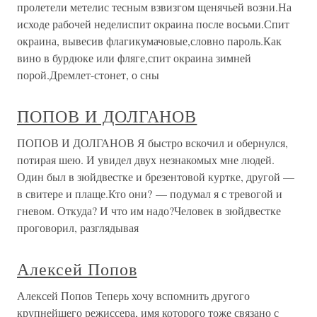
пролетели метелис тесным взвизгом щенячьей возни.На
исходе рабочей неделиспит окраина после восьми.Спит
окраина, вывесив флагикумачовые,словно пароль.Как
вино в бурдюке или фляге,спит окраина зимней
порой.Дремлет-стонет, о сны
ПОПОВ И ДОЛГАНОВ
ПОПОВ И ДОЛГАНОВ Я быстро вскочил и обернулся,
потирая шею. И увидел двух незнакомых мне людей.
Один был в зюйдвестке и брезентовой куртке, другой —
в свитере и плаще.Кто они? — подумал я с тревогой и
гневом. Откуда? И что им надо?Человек в зюйдвестке
проговорил, разглядывая
Алексей Попов
Алексей Попов Теперь хочу вспомнить другого
крупнейшего режиссера, имя которого тоже связано с