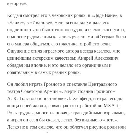
юмором».
Когда я смотрел его в чеховских ролях, в «Дяде Ване», в
«Чайке», в «Иванове», меня всегда восхищала его
подлинность: он был точно «оттуда», из чеховского мира,
и многие рядом с ним казались ряжеными. «Оттуда» была
его манера общаться, его пластика, строй его речи.
Ощущение стиля играемого автора всегда казалось мне
ценнейшим актерским качеством; Андрей Алексеевич
обладал им вполне, и это делало его органичным и
обаятельным в самых разных ролях.
Он любил играть Грозного в спектакле Центрального
театра Советской Армии «Смерть Иоанна Грозного»
А. К. Толстого в постановке Л. Хейфеца, и играл его до
конца своей жизни, совмещая это с работой во МХАТе.
Роль трудная, многоплановая, с трагедийными взрывами,
а играл он ее, я бы сказал, легко, без видимого «пота».
Легко не в том смысле, что он облегчал рисунок роли или