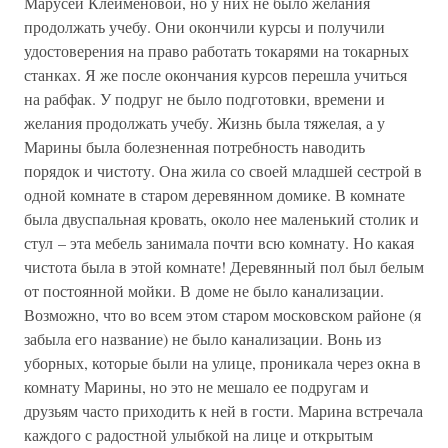
Марусей Клейменовой, но у них не было желания
продолжать учебу. Они окончили курсы и получили
удостоверения на право работать токарями на токарных
станках. Я же после окончания курсов перешла учиться
на рабфак. У подруг не было подготовки, времени и
желания продолжать учебу. Жизнь была тяжелая, а у
Марины была болезненная потребность наводить
порядок и чистоту. Она жила со своей младшей сестрой в
одной комнате в старом деревянном домике. В комнате
была двуспальная кровать, около нее маленький столик и
стул – эта мебель занимала почти всю комнату. Но какая
чистота была в этой комнате! Деревянный пол был белым
от постоянной мойки. В доме не было канализации.
Возможно, что во всем этом старом московском районе (я
забыла его название) не было канализации. Вонь из
уборных, которые были на улице, проникала через окна в
комнату Марины, но это не мешало ее подругам и
друзьям часто приходить к ней в гости. Марина встречала
каждого с радостной улыбкой на лице и открытым