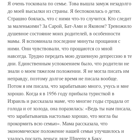
Я очень тосковала по семье. Това вышла замуж незадолго
до моей высылки из страны. Я беспокоилась о детях.
Страшно боялась, что с ними что-то случится. Кто следит
за маленькими? За Сарой, Бат-Ами и Яковом? Тревожило
душевное состояние моих родителей, в особенности
мамы. Я вспоминала последние минуты прощания с
ними. Они чувствовали, что прощаются со мной
навсегда. Трудно передать мою душевную депрессию в те
дни. Единственным успокоением было, что родители не
знали о моем тяжелом положении. Я не могла писать им
неправду, поэтому долгое время не писала вообще.
Потом я им писала, что зарабатываю много, учусь и мне
хорошо. Когда я в 1956 году прибыла туристкой в
Израиль и рассказала маме, что многие годы страдала от
голода и от холода, она поразилась: «Ведь ты нам писала,
что зарабатываешь настолько хорошо, что могла бы
прокормить всю семью». Мама рассказала, что
экономическое положение нашей семьи улучшилось и
удалось послать деньги дяде Шнееру в Баку.