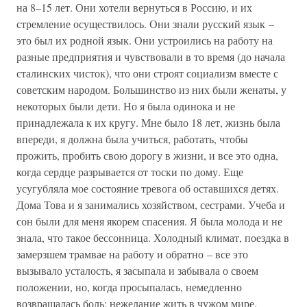
на 8–15 лет. Они хотели вернуться в Россию, и их
стремление осуществилось. Они знали русский язык –
это был их родной язык. Они устроились на работу на
разные предприятия и чувствовали в то время (до начала
сталинских чисток), что они строят социализм вместе с
советским народом. Большинство из них были женаты, у
некоторых были дети. Но я была одинока и не
принадлежала к их кругу. Мне было 18 лет, жизнь была
впереди, я должна была учиться, работать, чтобы
прожить, пробить свою дорогу в жизни, и все это одна,
когда сердце разрывается от тоски по дому. Еще
усугубляла мое состояние тревога об оставшихся детях.
Дома Това и я занимались хозяйством, сестрами. Учеба и
сон были для меня якорем спасения. Я была молода и не
знала, что такое бессонница. Холодный климат, поездка в
замерзшем трамвае на работу и обратно – все это
вызывало усталость, я засыпала и забывала о своем
положении, но, когда просыпалась, немедленно
возвращалась боль: нежелание жить в чужом мире.