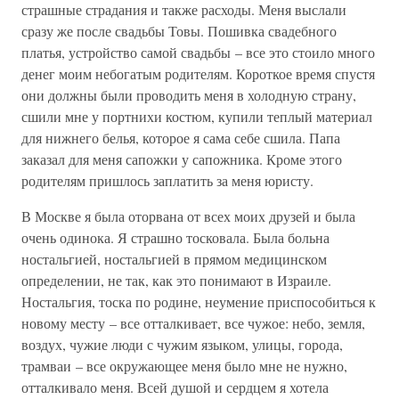
страшные страдания и также расходы. Меня выслали
сразу же после свадьбы Товы. Пошивка свадебного
платья, устройство самой свадьбы – все это стоило много
денег моим небогатым родителям. Короткое время спустя
они должны были проводить меня в холодную страну,
сшили мне у портнихи костюм, купили теплый материал
для нижнего белья, которое я сама себе сшила. Папа
заказал для меня сапожки у сапожника. Кроме этого
родителям пришлось заплатить за меня юристу.
В Москве я была оторвана от всех моих друзей и была
очень одинока. Я страшно тосковала. Была больна
ностальгией, ностальгией в прямом медицинском
определении, не так, как это понимают в Израиле.
Ностальгия, тоска по родине, неумение приспособиться к
новому месту – все отталкивает, все чужое: небо, земля,
воздух, чужие люди с чужим языком, улицы, города,
трамваи – все окружающее меня было мне не нужно,
отталкивало меня. Всей душой и сердцем я хотела