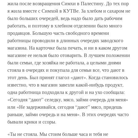
жила после возвращения Симхи в Палестину. До тех пор
я жила вместе с Симхой в КУТВе. За хлебом и сахаром не
было больших очередей, ведь надо было дать рабочим
работать, и поэтому в хлебном отделении было много
продавцов. Большую часть свободного времени
работницы проводили в длинных очередях заводского
магазина. На карточке была печать, и ни в каком другом
магазине ее нельзя было отоварить. В лучшем положении
были семьи, где хозяйка не работала, а целыми днями
стояла в очередях и покупала для семьи все, что дают в
этот день. Был принят глагол «дают». Когда становилось
известно, что в магазин завезли какой-нибудь продукт,
одна работница подходила к другой и на ухо сообщала:
«Сегодня “дают” селедку, мясо, займи очередь для меня»
или «Не задерживайся, сегодня “дают” мясо, придешь
раньше, займи очередь и на меня». В этих очередях часто
бывали крики и ссоры.
«Ты не стояла. Мы стоим больше часа и тебя не