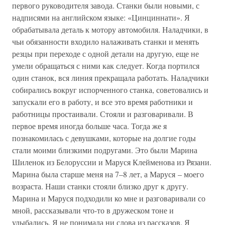
первого руководителя завода. Станки были новыми, с
надписями на английском языке: «Цинциннати». Я
обрабатывала деталь к мотору автомобиля. Наладчики, в
чьи обязанности входило налаживать станки и менять
резцы при переходе с одной детали на другую, еще не
умели обращаться с ними как следует. Когда портился
один станок, вся линия прекращала работать. Наладчики
собирались вокруг испорченного станка, советовались и
запускали его в работу, и все это время работники и
работницы простаивали. Стояли и разговаривали. В
первое время иногда больше часа. Тогда же я
познакомилась с девушками, которые на долгие годы
стали моими близкими подругами. Это были Марина
Шиленок из Белоруссии и Маруся Клейменова из Рязани.
Марина была старше меня на 7–8 лет, а Маруся – моего
возраста. Наши станки стояли близко друг к другу.
Марина и Маруся подходили ко мне и разговаривали со
мной, рассказывали что-то в дружеском тоне и
улыбались. Я не понимала ни слова из рассказов. Я