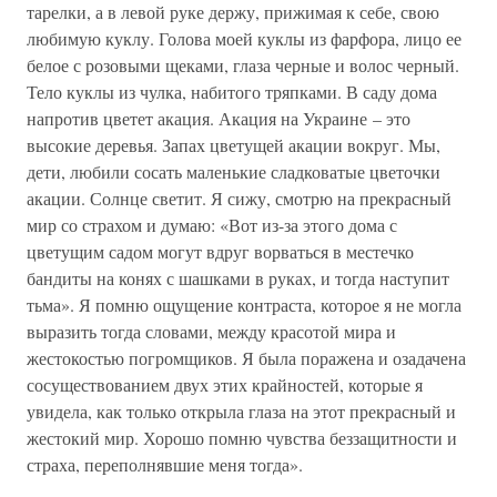
тарелки, а в левой руке держу, прижимая к себе, свою
любимую куклу. Голова моей куклы из фарфора, лицо ее
белое с розовыми щеками, глаза черные и волос черный.
Тело куклы из чулка, набитого тряпками. В саду дома
напротив цветет акация. Акация на Украине – это
высокие деревья. Запах цветущей акации вокруг. Мы,
дети, любили сосать маленькие сладковатые цветочки
акации. Солнце светит. Я сижу, смотрю на прекрасный
мир со страхом и думаю: «Вот из-за этого дома с
цветущим садом могут вдруг ворваться в местечко
бандиты на конях с шашками в руках, и тогда наступит
тьма». Я помню ощущение контраста, которое я не могла
выразить тогда словами, между красотой мира и
жестокостью погромщиков. Я была поражена и озадачена
сосуществованием двух этих крайностей, которые я
увидела, как только открыла глаза на этот прекрасный и
жестокий мир. Хорошо помню чувства беззащитности и
страха, переполнявшие меня тогда».