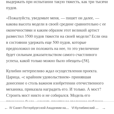
выдержать при испытании такую тяжесть, как три тысячи
пудов.
«Пожалуйста, уведомьте меня, — пишет он далее, —
какова высота модели в своей средине сравнительно с ее
оконечностями и каким образом этот великий артист
разместил 3500 пудов тяжести на своей модели? Если она
в состоянии удержать еще 500 пудов, которые
предположил он положить на нее, то это увеличение
будет сильным доказательством самого счастливого
успеха, какой только можно было обещать»[58].
Кулибин нетерпеливо ждал осуществления проекта.
Царица, «с крайним удовольствием» принявшая
донесение о столь важном изобретении отечественного
механика, приказала наградить его. И только. А мост?
Строить мост никто и не собирался. Модель его
приказано было «сделать приятным зрелищем публики,
которая ежедневно во множестве стекалась удивляться
←
→
IV Санкт-Петербургской Академии наук механик
VI Кулибинский фонарь
оной»[59].