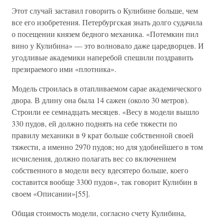
Этот случай заставил говорить о Кулибине больше, чем
все его изобретения. Петербургская знать долго судачила
о посещении князем бедного механика. «Потемкин пил
вино у Кулибина» — это волновало даже царедворцев. И
угодливые академики наперебой спешили поздравить
презираемого ими «плотника».
Модель строилась в отапливаемом сарае академического
двора. В длину она была 14 сажен (около 30 метров).
Строили ее семнадцать месяцев. «Весу в модели вышло
330 пудов, ей должно поднять на себе тяжести по
правилу механики в 9 крат больше собственной своей
тяжести, а именно 2970 пудов; но для удобнейшего в том
исчисления, должно полагать вес со включением
собственного в модели весу вдесятеро больше, коего
составится вообще 3300 пудов», так говорит Кулибин в
своем «Описании»[55].
Общая стоимость модели, согласно счету Кулибина,