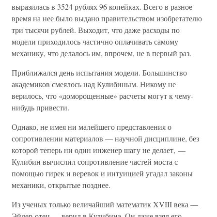
выразилась в 3524 рублях 96 копейках. Всего в разное
время на нее было выдано правительством изобретателю
три тысячи рублей. Выходит, что даже расходы по
модели приходилось частично оплачивать самому
механику, что делалось им, впрочем, не в первый раз.
Приближался день испытания модели. Большинство
академиков смеялось над Кулибиным. Никому не
верилось, что «доморощенные» расчеты могут к чему-
нибудь привести.
Однако, не имея ни малейшего представления о
сопротивлении материалов — научной дисциплине, без
которой теперь ни один инженер шагу не делает, —
Кулибин вычислил сопротивление частей моста с
помощью гирек и веревок и интуицией угадал законы
механики, открытые позднее.
Из ученых только величайший математик XVIII века —
Эйлер-отец — верил в Кулибина. Он даже взял его