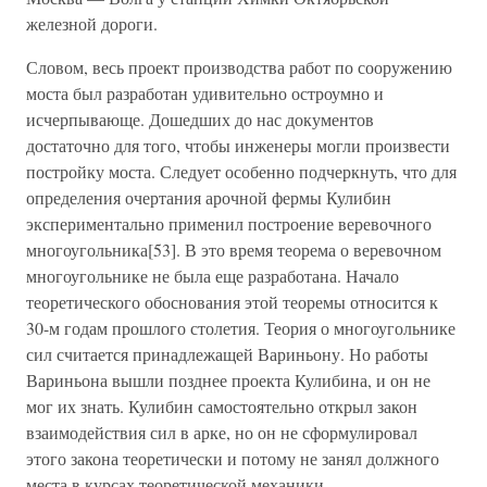
железной дороги.
Словом, весь проект производства работ по сооружению
моста был разработан удивительно остроумно и
исчерпывающе. Дошедших до нас документов
достаточно для того, чтобы инженеры могли произвести
постройку моста. Следует особенно подчеркнуть, что для
определения очертания арочной фермы Кулибин
экспериментально применил построение веревочного
многоугольника[53]. В это время теорема о веревочном
многоугольнике не была еще разработана. Начало
теоретического обоснования этой теоремы относится к
30-м годам прошлого столетия. Теория о многоугольнике
сил считается принадлежащей Вариньону. Но работы
Вариньона вышли позднее проекта Кулибина, и он не
мог их знать. Кулибин самостоятельно открыл закон
взаимодействия сил в арке, но он не сформулировал
этого закона теоретически и потому не занял должного
места в курсах теоретической механики.