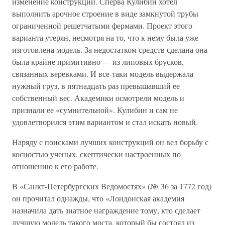
изменение конструкции. Сперва Кулибин хотел
выполнить арочное строение в виде замкнутой трубы
ограниченной решетчатыми фермами. Проект этого
варианта утерян, несмотря на то, что к нему была уже
изготовлена модель. За недостатком средств сделана она
была крайне примитивно — из липовых брусков,
связанных веревками. И все-таки модель выдержала
нужный груз, в пятнадцать раз превышавший ее
собственный вес. Академики осмотрели модель и
признали ее «сумнительной». Кулибин и сам не
удовлетворился этим вариантом и стал искать новый.
Наряду с поисками лучших конструкций он вел борьбу с
косностью ученых, скептически настроенных по
отношению к его работе.
В «Санкт-Петербургских Ведомостях» (№ 36 за 1772 год)
он прочитал однажды, что «Лондонская академия
назначила дать знатное награждение тому, кто сделает
лучшую модель такого моста, который бы состоял из