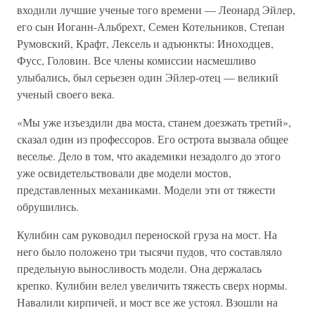
входили лучшие ученые того времени — Леонард Эйлер,
его сын Иоганн-Альбрехт, Семен Котельников, Степан
Румовский, Крафт, Лексель и адъюнкты: Иноходцев,
Фусс, Головин. Все члены комиссии насмешливо
улыбались, был серьезен один Эйлер-отец — великий
ученый своего века.
«Мы уже изъездили два моста, станем доезжать третий»,
сказал один из профессоров. Его острота вызвала общее
веселье. Дело в том, что академики незадолго до этого
уже освидетельствовали две модели мостов,
представленных механиками. Модели эти от тяжести
обрушились.
Кулибин сам руководил переноской груза на мост. На
него было положено три тысячи пудов, что составляло
предельную выносливость модели. Она держалась
крепко. Кулибин велел увеличить тяжесть сверх нормы.
Навалили кирпичей, и мост все же устоял. Взошли на