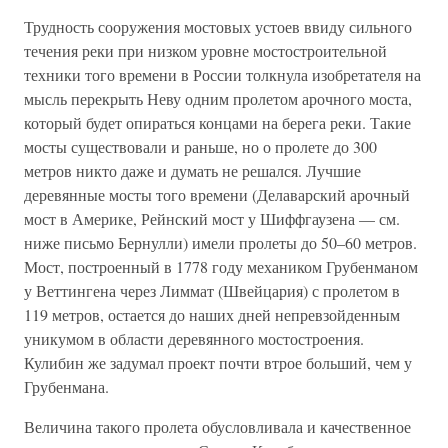
Трудность сооружения мостовых устоев ввиду сильного
течения реки при низком уровне мостостроительной
техники того времени в России толкнула изобретателя на
мысль перекрыть Неву одним пролетом арочного моста,
который будет опираться концами на берега реки. Такие
мосты существовали и раньше, но о пролете до 300
метров никто даже и думать не решался. Лучшие
деревянные мосты того времени (Делаварский арочный
мост в Америке, Рейнский мост у Шиффгаузена — см.
ниже письмо Бернулли) имели пролеты до 50–60 метров.
Мост, построенный в 1778 году механиком Грубенманом
у Веттингена через Лиммат (Швейцария) с пролетом в
119 метров, остается до наших дней непревзойденным
уникумом в области деревянного мостостроения.
Кулибин же задумал проект почти втрое больший, чем у
Грубенмана.
Величина такого пролета обусловливала и качественное