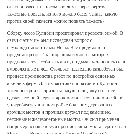
сажен и взвесить, потом растянуть через вертлуг,
тяжестью порвать, из того можно будет узнать, какую
против своей тяжести можно поднять тяжесть».
Сборку лесов Кулибин проектировал провести зимой. В
связи с этим им был исследован вопрос о
грузоподъемности льда Невы. Все продумано и
предусмотрено. Так, под «полатями», на которых
предполагалось собирать арки, он думал установить сваи,
вмороженные в лед. Столь же тщательно разработан был
процесс производства работ по постройке основных
арочных ферм. Для их заготовки и разметки Кулибин
хотел построить горизонтальную площадку и на ней
сделать точный чертеж арок моста. Этот прием и сейчас
употребляется при постройке больших деревянных
арочных мостов и прочных кружал под каменные,
бетонные и железобетонные мосты. Он был применен,
например, в наше время при постройке моста через канал
Москва — Волга у станции Химки Октябрьской