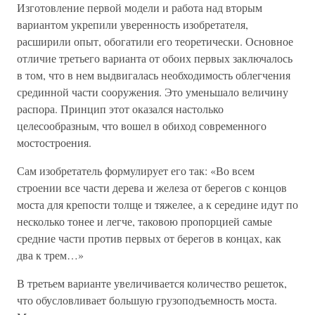
Изготовление первой модели и работа над вторым
вариантом укрепили уверенность изобретателя,
расширили опыт, обогатили его теоретически. Основное
отличие третьего варианта от обоих первых заключалось
в том, что в нем выдвигалась необходимость облегчения
срединной части сооружения. Это уменьшало величину
распора. Принцип этот оказался настолько
целесообразным, что вошел в обиход современного
мостостроения.
Сам изобретатель формулирует его так: «Во всем
строении все части дерева и железа от берегов с концов
моста для крепости толще и тяжелее, а к середине идут по
несколько тонее и легче, таковою пропорцией самые
средние части против первых от берегов в концах, как
два к трем…»
В третьем варианте увеличивается количество решеток,
что обусловливает большую грузоподъемность моста.