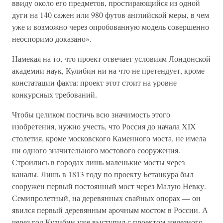
ввиду около его предметов, простирающийся из одной
дуги на 140 сажен или 980 футов английской меры, в чем
уже и возможно через опробованную модель совершенно
неоспоримо доказано».
Намекая на то, что проект отвечает условиям Лондонской
академии наук, Кулибин ни на что не претендует, кроме
констатации факта: проект этот стоит на уровне
конкурсных требований.
Чтобы целиком постичь всю значимость этого
изобретения, нужно учесть, что Россия до начала XIX
столетия, кроме московского Каменного моста, не имела
ни одного значительного мостового сооружения.
Строились в городах лишь маленькие мосты через
каналы. Лишь в 1813 году по проекту Бетанкура был
сооружен первый постоянный мост через Малую Невку.
Семипролетный, на деревянных свайных опорах — он
явился первый деревянным арочным мостом в России. А
через год Кулибин уже выступил с проектом железного