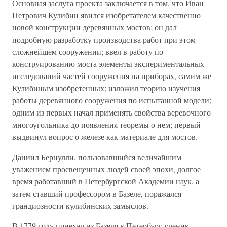
Основная заслуга проекта заключается в том, что Иван
Петрович Кулибин явился изобретателем качественно
новой конструкции деревянных мостов; он дал
подробную разработку производства работ при этом
сложнейшем сооружении; ввел в работу по
конструированию моста элементы экспериментальных
исследований частей сооружения на приборах, самим же
Кулибиным изобретенных; изложил теорию изучения
работы деревянного сооружения по испытанной модели;
одним из первых начал применять свойства веревочного
многоугольника до появления теоремы о нем; первый
выдвинул вопрос о железе как материале для мостов.
Даниил Бернулли, пользовавшийся величайшим
уважением просвещенных людей своей эпохи, долгое
время работавший в Петербургской Академии наук, а
затем ставший профессором в Базеле, поражался
грандиозности кулибинских замыслов.
В 1779 году приехал из Базеля в Петербург ученик