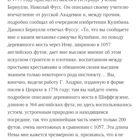
Бернулли, Николай Фусс. Он описывал своему учителю
впечатление от русской Академии и, между прочим,
подробно сообщал об очередном изобретении Кулибина.
Даниил Бернулли отвечал Фуссу: «То, что вы сообщаете
мне о вашем механике-самоучке Кулибине, по поводу
деревянного моста через Неву, шириною в 1057
английских футов, дает мне высокое мнение об этом
искусном строителе и плотнике, воспитанном между
простыми крестьянами и обязанном своим высшим
знанием только некоторого рода инстинкту… Вы,
конечно, видели работу Г. Андрие, изданную в форме
писем в Цюрихе в 1776 году; там вы найдете очень
подробное описание деревянного моста в Шиффгаузене,
длиною в 364 английских фута; но здесь воспользовались
устоем, устроенным природою и находящимся
посредине, так что длиннейшая часть имеет только 200
футов, очень ничтожных в сравнении с 1057. Эта длина
Невы мне кажется чрезмерною и, признаюсь, что я не