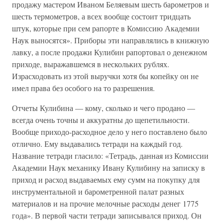
продажу мастером Иваном Беляевым шесть барометров и
шесть термометров, а всех вообще состоит тридцать
штук, которые при сем рапорте в Комиссию Академии
Наук выносятся». Приборы эти направлялись в книжную
лавку, а после продажи Кулибин рапортовал о денежном
приходе, выражавшемся в нескольких рублях.
Израсходовать из этой выручки хотя бы копейку он не
имел права без особого на то разрешения.
Отчеты Кулибина — кому, сколько и чего продано —
всегда очень точны и аккуратны до щепетильности.
Вообще приходо-расходное дело у него поставлено было
отлично. Ему выдавались тетради на каждый год.
Название тетради гласило: «Тетрадь, данная из Комиссии
Академии Наук механику Ивану Кулибину на записку в
приход и расход выдаваемых ему сумм на покупку для
инструментальной и барометренной палат разных
материалов и на прочие мелочные расходы денег 1775
года». В первой части тетради записывался приход. Он