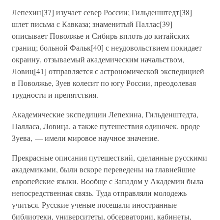
Лепехин[37] изучает север России; Гильденштедт[38]
шлет письма с Кавказа; знаменитый Паллас[39]
описывает Поволжье и Сибирь вплоть до китайских
границ; больной Фальк[40] с неудовольствием покидает
окраину, отзываемый академическим начальством,
Ловиц[41] отправляется с астрономической экспедицией
в Поволжье, Зуев колесит по югу России, преодолевая
трудности и препятствия.
Академические экспедиции Лепехина, Гильденштедта,
Палласа, Ловица, а также путешествия одиночек, вроде
Зуева, — имели мировое научное значение.
Прекрасные описания путешествий, сделанные русскими
академиками, были вскоре переведены на главнейшие
европейские языки. Вообще с Западом у Академии была
непосредственная связь. Туда отправляли молодежь
учиться. Русские ученые посещали иностранные
библиотеки, университеты, обсерватории, кабинеты,