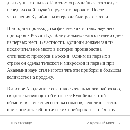
для научных опытов. И в этом огромнейшая его заслуга
перед русской наукой и русским народом. После
увольнения Кулибина мастерские быстро заглохли.
В истории производства физических и иных научных
приборов в России Кулибину должно быть отведено одно
из первых мест. В частности, Кулибин должен занять
исключительное место в истории производства
оптических приборов в России. Одним из первых в
стране он сделал телескоп и микроскоп и первый при
Академии наук стал изготовлять эти приборы в большом
количестве на продажу.
В архиве Академии сохранилось очень много набросков,
свидетельствующих об интересе Кулибина к этой
области: вычисления состава сплавов, величины стекол,
описание деталей оптических приборов и т. п. Он сам
наблюдал в свой телескоп движение планет, интересуясь
астрономией. Сохранилось его «Описание
←
→
III В столице
V Арочный мост