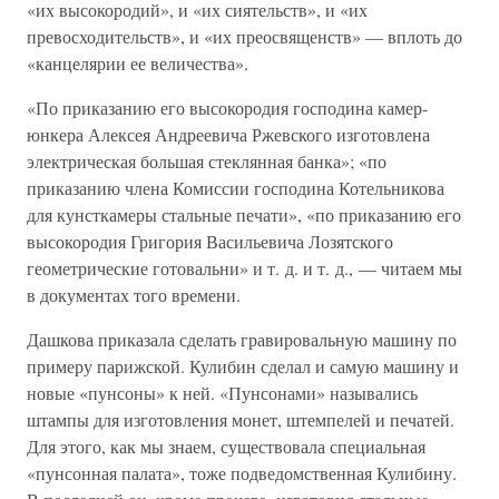
«их высокородий», и «их сиятельств», и «их
превосходительств», и «их преосвященств» — вплоть до
«канцелярии ее величества».
«По приказанию его высокородия господина камер-
юнкера Алексея Андреевича Ржевского изготовлена
электрическая большая стеклянная банка»; «по
приказанию члена Комиссии господина Котельникова
для кунсткамеры стальные печати», «по приказанию его
высокородия Григория Васильевича Лозятского
геометрические готовальни» и т. д. и т. д., — читаем мы
в документах того времени.
Дашкова приказала сделать гравировальную машину по
примеру парижской. Кулибин сделал и самую машину и
новые «пунсоны» к ней. «Пунсонами» назывались
штампы для изготовления монет, штемпелей и печатей.
Для этого, как мы знаем, существовала специальная
«пунсонная палата», тоже подведомственная Кулибину.