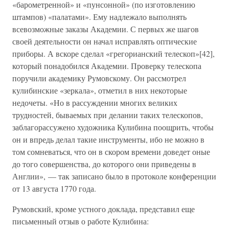
«барометренной» и «пунсонной» (по изготовлению
штампов) «палатами». Ему надлежало выполнять
всевозможные заказы Академии. С первых же шагов
своей деятельности он начал исправлять оптические
приборы. А вскоре сделал «грегорианский телескоп»[42],
который понадобился Академии. Проверку телескопа
поручили академику Румовскому. Он рассмотрел
кулибинские «зеркала», отметил в них некоторые
недочеты. «Но в рассуждении многих великих
трудностей, бываемых при делании таких телескопов,
заблагорассужено художника Кулибина поощрить, чтобы
он и впредь делал такие инструменты, ибо не можно в
том сомневаться, что он в скором времени доведет оные
до того совершенства, до которого они приведены в
Англии», — так записано было в протоколе конференции
от 13 августа 1770 года.
Румовский, кроме устного доклада, представил еще
письменный отзыв о работе Кулибина: