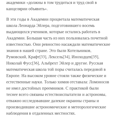
академики «должны в том трудиться и труд свой в
канцелярии объявить».
В эти годы в Академии процветала математическая
школа Леонарда Эйлера, подготовившего восемь
выдающихся учеников, которые остались работать в
Академии. Большая часть из них пользовалась почетной
известностью. Они ревностно насаждали математические
знания в нашей стране. Это были Котельников,
Румовский, Крафт[33], Лексель[34], Иноходцев[35],
Николай Фусс[36], Альбрехт Эйлер и другие. Русская
математическая школа той поры считалась передовой в
Европе. На высоком уровне стояли также физические и
естественные науки. Только химия отставала: Ломоносов
не имел достойных преемников. С практикой были
теснее всего связаны естествоиспытатели и астрономы,
отважно исследовавшие далекие окраины страны и
производившие астрономические и метеорологические
наблюдения в отдаленных местностях.