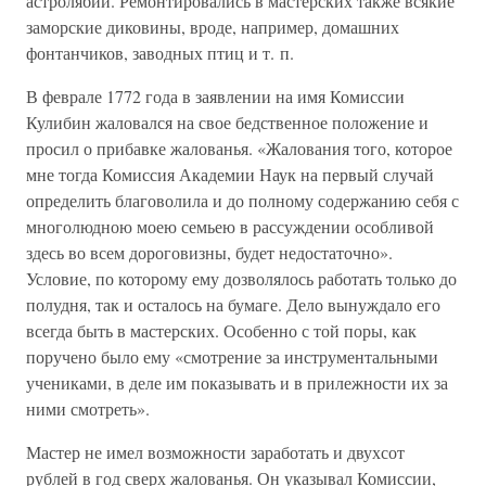
астролябии. Ремонтировались в мастерских также всякие
заморские диковины, вроде, например, домашних
фонтанчиков, заводных птиц и т. п.
В феврале 1772 года в заявлении на имя Комиссии
Кулибин жаловался на свое бедственное положение и
просил о прибавке жалованья. «Жалования того, которое
мне тогда Комиссия Академии Наук на первый случай
определить благоволила и до полному содержанию себя с
многолюдною моею семьею в рассуждении особливой
здесь во всем дороговизны, будет недостаточно».
Условие, по которому ему дозволялось работать только до
полудня, так и осталось на бумаге. Дело вынуждало его
всегда быть в мастерских. Особенно с той поры, как
поручено было ему «смотрение за инструментальными
учениками, в деле им показывать и в прилежности их за
ними смотреть».
Мастер не имел возможности заработать и двухсот
рублей в год сверх жалованья. Он указывал Комиссии,