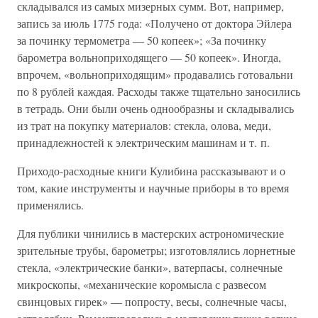
складывался из самых мизерных сумм. Вот, например,
запись за июль 1775 года: «Получено от доктора Эйлера
за починку термометра — 50 копеек»; «За починку
барометра вольноприходящего — 50 копеек». Иногда,
впрочем, «вольноприходящим» продавались готовальни
по 8 рублей каждая. Расходы также тщательно заносились
в тетрадь. Они были очень однообразны и складывались
из трат на покупку материалов: стекла, олова, меди,
принадлежностей к электрическим машинам и т. п.
Приходо-расходные книги Кулибина рассказывают и о
том, какие инструменты и научные приборы в то время
применялись.
Для публики чинились в мастерских астрономические
зрительные трубы, барометры; изготовлялись лорнетные
стекла, «электрические банки», ватерпасы, солнечные
микроскопы, «механические коромысла с развесом
свинцовых гирек» — попросту, весы, солнечные часы,