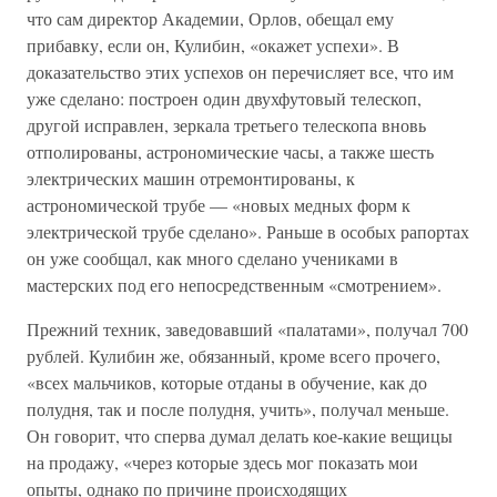
что сам директор Академии, Орлов, обещал ему
прибавку, если он, Кулибин, «окажет успехи». В
доказательство этих успехов он перечисляет все, что им
уже сделано: построен один двухфутовый телескоп,
другой исправлен, зеркала третьего телескопа вновь
отполированы, астрономические часы, а также шесть
электрических машин отремонтированы, к
астрономической трубе — «новых медных форм к
электрической трубе сделано». Раньше в особых рапортах
он уже сообщал, как много сделано учениками в
мастерских под его непосредственным «смотрением».
Прежний техник, заведовавший «палатами», получал 700
рублей. Кулибин же, обязанный, кроме всего прочего,
«всех мальчиков, которые отданы в обучение, как до
полудня, так и после полудня, учить», получал меньше.
Он говорит, что сперва думал делать кое-какие вещицы
на продажу, «через которые здесь мог показать мои
опыты, однако по причине происходящих