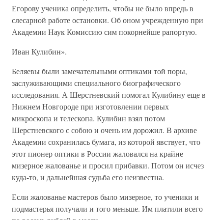
Егорову ученика определить, чтобы не было впредь в
слесарной работе остановки. Об оном учрежденную при
Академии Наук Комиссию сим покорнейше рапортую.
Иван Кулибин».
Беляевы были замечательными оптиками той поры,
заслуживающими специального биографического
исследования. А Шерстневский помогал Кулибину еще в
Нижнем Новгороде при изготовлении первых
микроскопа и телескопа. Кулибин взял потом
Шерстневского с собою и очень им дорожил. В архиве
Академии сохранилась бумага, из которой явствует, что
этот пионер оптики в России жаловался на крайне
мизерное жалованье и просил прибавки. Потом он исчез
куда-то, и дальнейшая судьба его неизвестна.
Если жалованье мастеров было мизерное, то ученики и
подмастерья получали и того меньше. Им платили всего