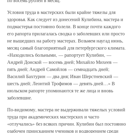
по восемь рублей в месяц.
Условия труда в мастерских были крайне тяжелы для
здоровья. Как следует из донесений Кулибина, мастера и
подмастерья постоянно болели. В конце почти каждого
его рапорта прилагалась сводка о заболевших или просто
не вышедших на работу мастерах. Возьмем наугад июнь,
месяц самый благоприятный для петербургского климата.
«Находились больными, — рапортует Кулибин, —
Андрей Донской — восемь дней; Михайло Михеев —
пять дней; Андрей Самойлов — семнадцать дней;
Василий Бахтурин — два дня; Иван Шерстневский —
шесть дней; Леонтий Трофимов — девять дней…» В
июльском рапорте упоминаются те же лица и вновь
заболевшие.
По-видимому, мастера не выдерживали тяжелых условий
труда при академических мастерских и часто
«отлучались» без всяких причин. Кулибин был постоянно
озабочен приисканием учеников и водворением среди