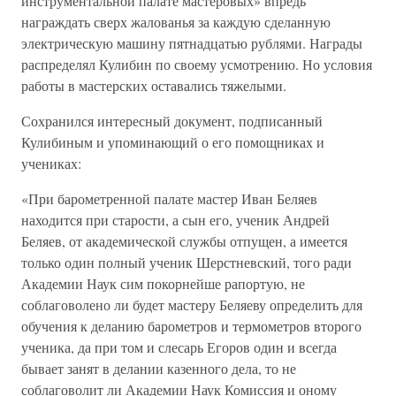
инструментальной палате мастеровых» впредь
награждать сверх жалованья за каждую сделанную
электрическую машину пятнадцатью рублями. Награды
распределял Кулибин по своему усмотрению. Но условия
работы в мастерских оставались тяжелыми.
Сохранился интересный документ, подписанный
Кулибиным и упоминающий о его помощниках и
учениках:
«При барометренной палате мастер Иван Беляев
находится при старости, а сын его, ученик Андрей
Беляев, от академической службы отпущен, а имеется
только один полный ученик Шерстневский, того ради
Академии Наук сим покорнейше рапортую, не
соблаговолено ли будет мастеру Беляеву определить для
обучения к деланию барометров и термометров второго
ученика, да при том и слесарь Егоров один и всегда
бывает занят в делании казенного дела, то не
соблаговолит ли Академии Наук Комиссия и оному