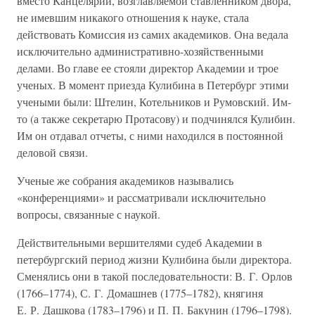
вместо Канцелярии, возглавляемой ставленником двора,
не имевшим никакого отношения к науке, стала
действовать Комиссия из самих академиков. Она ведала
исключительно административно-хозяйственными
делами. Во главе ее стояли директор Академии и трое
ученых. В момент приезда Кулибина в Петербург этими
учеными были: Штелин, Котельников и Румовский. Им-
то (а также секретарю Протасову) и подчинялся Кулибин.
Им он отдавал отчеты, с ними находился в постоянной
деловой связи.
Ученые же собрания академиков назывались
«конференциями» и рассматривали исключительно
вопросы, связанные с наукой.
Действительными вершителями судеб Академии в
петербургский период жизни Кулибина были директора.
Сменялись они в такой последовательности: В. Г. Орлов
(1766–1774), С. Г. Домашнев (1775–1782), княгиня
Е. Р. Дашкова (1783–1796) и П. П. Бакунин (1796–1798).