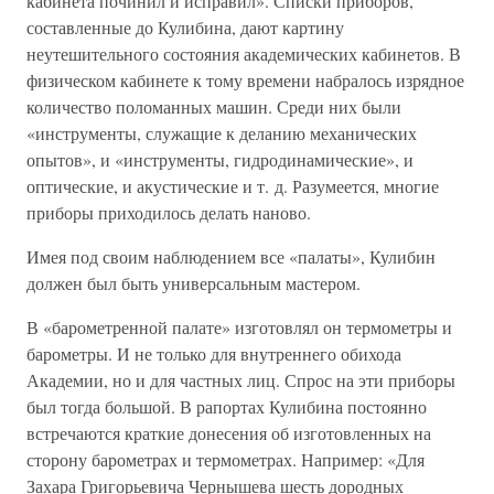
кабинета починил и исправил». Списки приборов,
составленные до Кулибина, дают картину
неутешительного состояния академических кабинетов. В
физическом кабинете к тому времени набралось изрядное
количество поломанных машин. Среди них были
«инструменты, служащие к деланию механических
опытов», и «инструменты, гидродинамические», и
оптические, и акустические и т. д. Разумеется, многие
приборы приходилось делать наново.
Имея под своим наблюдением все «палаты», Кулибин
должен был быть универсальным мастером.
В «барометренной палате» изготовлял он термометры и
барометры. И не только для внутреннего обихода
Академии, но и для частных лиц. Спрос на эти приборы
был тогда большой. В рапортах Кулибина постоянно
встречаются краткие донесения об изготовленных на
сторону барометрах и термометрах. Например: «Для
Захара Григорьевича Чернышева шесть дородных