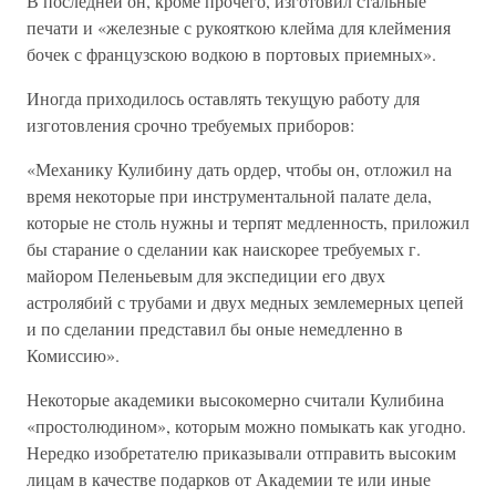
В последней он, кроме прочего, изготовил стальные
печати и «железные с рукояткою клейма для клеймения
бочек с французскою водкою в портовых приемных».
Иногда приходилось оставлять текущую работу для
изготовления срочно требуемых приборов:
«Механику Кулибину дать ордер, чтобы он, отложил на
время некоторые при инструментальной палате дела,
которые не столь нужны и терпят медленность, приложил
бы старание о сделании как наискорее требуемых г.
майором Пеленьевым для экспедиции его двух
астролябий с трубами и двух медных землемерных цепей
и по сделании представил бы оные немедленно в
Комиссию».
Некоторые академики высокомерно считали Кулибина
«простолюдином», которым можно помыкать как угодно.
Нередко изобретателю приказывали отправить высоким
лицам в качестве подарков от Академии те или иные