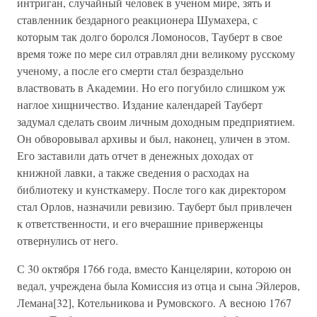
интриган, случайный человек в ученом мире, зять и
ставленник бездарного реакционера Шумахера, с
которым так долго боролся Ломоносов, Тауберт в свое
время тоже по мере сил отравлял дни великому русскому
ученому, а после его смерти стал безраздельно
властвовать в Академии. Но его погубило слишком уж
наглое хищничество. Издание календарей Тауберт
задумал сделать своим личным доходным предприятием.
Он обворовывал архивы и был, наконец, уличен в этом.
Его заставили дать отчет в денежных доходах от
книжной лавки, а также сведения о расходах на
библиотеку и кунсткамеру. После того как директором
стал Орлов, назначили ревизию. Тауберт был привлечен
к ответственности, и его вчерашние приверженцы
отвернулись от него.
С 30 октября 1766 года, вместо Канцелярии, которою он
ведал, учреждена была Комиссия из отца и сына Эйлеров,
Лемана[32], Котельникова и Румовского. А весною 1767