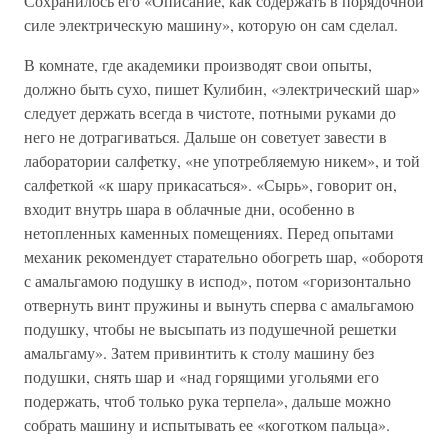
Сохранилось его «Описание, как содержать в порядочной
силе электрическую машину», которую он сам сделал.
В комнате, где академики производят свои опыты,
должно быть сухо, пишет Кулибин, «электрический шар»
следует держать всегда в чистоте, потными руками до
него не дотрагиваться. Дальше он советует завести в
лаборатории салфетку, «не употребляемую никем», и той
салфеткой «к шару прикасаться». «Сырь», говорит он,
входит внутрь шара в облачные дни, особенно в
нетопленных каменных помещениях. Перед опытами
механик рекомендует старательно обогреть шар, «оборотя
с амальгамою подушку в испод», потом «горизонтально
отвернуть винт пружины и вынуть сперва с амальгамою
подушку, чтобы не высыпать из подушечной решетки
амальгаму». Затем привинтить к столу машину без
подушки, снять шар и «над горящими угольями его
подержать, чтоб только рука терпела», дальше можно
собрать машину и испытывать ее «коготком пальца».