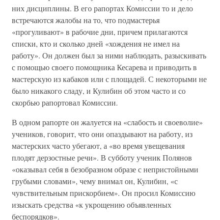
них дисциплины. В его рапортах Комиссии то и дело
встречаются жалобы на то, что подмастерья
«прогуливают» в рабочие дни, причем прилагаются
списки, кто и сколько дней «хождения не имел на
работу». Он должен был за ними наблюдать, разыскивать
с помощью своего помощника Кесарева и приводить в
мастерскую из кабаков или с площадей. С некоторыми не
было никакого сладу, и Кулибин об этом часто и со
скорбью рапортовал Комиссии.
В одном рапорте он жалуется на «слабость и своеволие»
учеников, говорит, что они опаздывают на работу, из
мастерских часто убегают, а «во время увещевания
плодят дерзостные речи». В субботу ученик Полянов
«оказывал себя в безобразном образе с непристойными
грубыми словами», чему внимал он, Кулибин, «с
чувствительным прискорбием». Он просил Комиссию
изыскать средства «к укрощению объявленных
беспорядков».