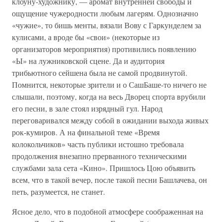
клоуну-художнику, — аромат внутренней свободы и
ощущение чужеродности любым лагерям. Однозначно
«чужие», то бишь менты, вязали Вову с Гаркунделем за
кулисами, а вроде бы «свои» (некоторые из
организаторов мероприятия) противились появлению
«Ы» на лужниковской сцене. Да и аудитория
трибьютного сейшена была не самой продвинутой.
Помнится, некоторые зрители и о СашБаше-то ничего не
слышали, поэтому, когда на весь Дворец спорта врубили
его песни, в зале стоял изрядный гул. Народ
переговаривался между собой в ожидании выхода живых
рок-кумиров. А на финальной теме «Время
колокольчиков» часть публики истошно требовала
продолжения внезапно прерванного техническими
службами зала сета «Кино». Пришлось Цою объявить
всем, что в такой вечер, после такой песни Башлачева, он
петь, разумеется, не станет.
Ясное дело, что в подобной атмосфере соображенная на