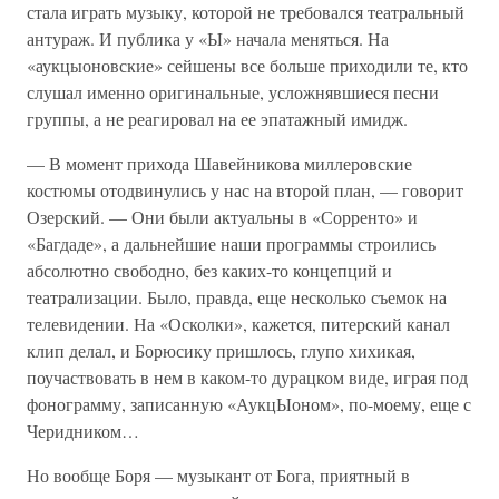
стала играть музыку, которой не требовался театральный
антураж. И публика у «Ы» начала меняться. На
«аукцыоновские» сейшены все больше приходили те, кто
слушал именно оригинальные, усложнявшиеся песни
группы, а не реагировал на ее эпатажный имидж.
— В момент прихода Шавейникова миллеровские
костюмы отодвинулись у нас на второй план, — говорит
Озерский. — Они были актуальны в «Сорренто» и
«Багдаде», а дальнейшие наши программы строились
абсолютно свободно, без каких-то концепций и
театрализации. Было, правда, еще несколько съемок на
телевидении. На «Осколки», кажется, питерский канал
клип делал, и Борюсику пришлось, глупо хихикая,
поучаствовать в нем в каком-то дурацком виде, играя под
фонограмму, записанную «АукцЫоном», по-моему, еще с
Черидником…
Но вообще Боря — музыкант от Бога, приятный в