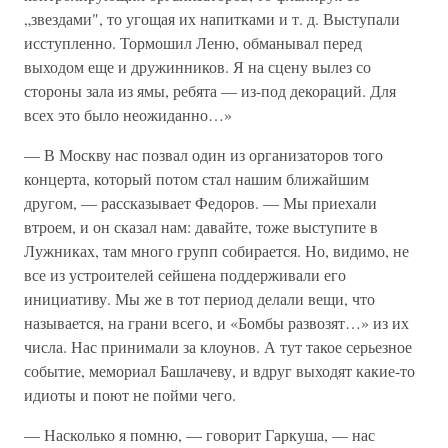
„звездами", то угощая их напитками и т. д. Выступали
исступленно. Тормошил Леню, обманывал перед
выходом еще и дружинников. Я на сцену вылез со
стороны зала из ямы, ребята — из-под декораций. Для
всех это было неожиданно…»
— В Москву нас позвал один из организаторов того
концерта, который потом стал нашим ближайшим
другом, — рассказывает Федоров. — Мы приехали
втроем, и он сказал нам: давайте, тоже выступите в
Лужниках, там много групп собирается. Но, видимо, не
все из устроителей сейшена поддерживали его
инициативу. Мы же в тот период делали вещи, что
называется, на грани всего, и «Бомбы развозят…» из их
числа. Нас принимали за клоунов. А тут такое серьезное
событие, мемориал Башлачеву, и вдруг выходят какие-то
идиоты и поют не пойми чего.
— Насколько я помню, — говорит Гаркуша, — нас