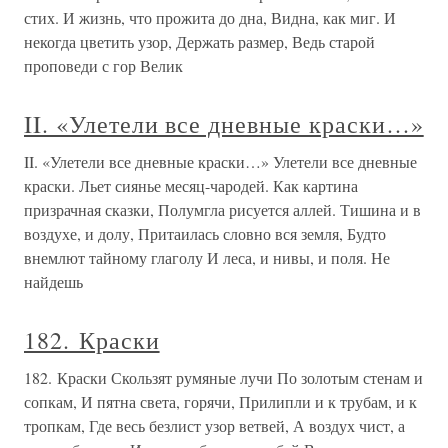
стих. И жизнь, что прожита до дна, Видна, как миг. И
некогда цветить узор, Держать размер, Ведь старой
проповеди с гор Велик
II. «Улетели все дневные краски…»
II. «Улетели все дневные краски…» Улетели все дневные
краски. Льет сиянье месяц-чародей. Как картина
призрачная сказки, Полумгла рисуется аллей. Тишина и в
воздухе, и долу, Притаилась словно вся земля, Будто
внемлют тайному глаголу И леса, и нивы, и поля. Не
найдешь
182. Краски
182. Краски Скользят румяные лучи По золотым стенам и
сопкам, И пятна света, горячи, Прилипли и к трубам, и к
тропкам, Где весь безлист узор ветвей, А воздух чист, а