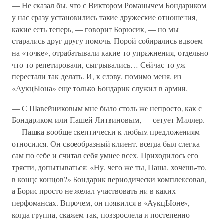
— Не сказал бы, что с Виктором Романычем Бондариком
у нас сразу установились такие дружеские отношения,
какие есть теперь, — говорит Борюсик, — но мы
старались друг другу помочь. Порой собирались вдвоем
на «точке», отрабатывали какие-то упражнения, отдельно
что-то репетировали, сыгрывались… Сейчас-то уж
перестали так делать. И, к слову, помимо меня, из
«АукцЫона» еще только Бондарик служил в армии.
— С Шавейниковым мне было столь же непросто, как с
Бондариком или Пашей Литвиновым, — сетует Миллер.
— Пашка вообще скептически к любым предложениям
относился. Он своеобразный клиент, всегда был слегка
сам по себе и считал себя умнее всех. Приходилось его
трясти, допытываться: «Ну, чего же ты, Паша, хочешь-то,
в конце концов?» Бондарик периодически комплексовал,
а Борис просто не желал участвовать ни в каких
перфомансах. Впрочем, он появился в «АукцЫоне»,
когда группа, скажем так, повзрослела и постепенно