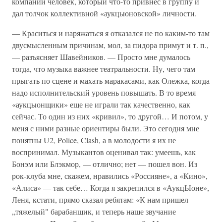
компании человек, который что-то привнес в группу и
дал толчок коллективной «аукцыоновской» личности.
— Краситься и наряжаться я отказался не по каким-то там
двусмысленным причинам, мол, за пидора примут и т. п.,
— разъясняет Шавейников. — Просто мне думалось
тогда, что музыка важнее театральности. Ну, чего там
прыгать по сцене и махать маракасами, как Олежка, когда
надо исполнительский уровень повышать. В то время
«аукцыонщики» еще не играли так качественно, как
сейчас. То один из них «кривил», то другой… И потом, у
меня с ними разные ориентиры были. Это сегодня мне
понятны U2, Police, Clash, а в молодости я их не
воспринимал. Музыкантов оценивал так: умеешь, как
Бонэм или Блэкмор, — отлично; нет — пошел вон. Из
рок-клуба мне, скажем, нравились «Россияне», а «Кино»,
«Алиса» — так себе… Когда я закрепился в «АукцЫоне»,
Леня, кстати, прямо сказал ребятам: «К нам пришел
„тяжелый" барабанщик, и теперь наше звучание