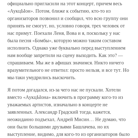
официально пригласили на этот концерт, причем весь
«АукцЫон». Потом, ближе к событию, кто-то из
организаторов позвонил и сообщил, что всю группу они
принять не смогут, но, условно говоря, трех человек от
нас примут. Поехали Леня, Вова и я, поскольку у нас
была песня «Бомбы», которую можно таким составом
исполнить. Однако уже буквально перед выступлением
нам вообще запретили на сцену выходить. Как это? —
спрашиваем. Мы же в афишах значимся. Никто ничего
вразумительного не ответил: просто нельзя, и все тут. Но
мы-таки умудрились выскочить.
Я потом догадался, из-за чего нас не пускали. Хотели
вместо «АукцЫона» включить в программу кого-то из
уважаемых артистов, изначально в концерте не
заявленных. Александр Градский тогда, кажется,
неожиданно подъехал, Андрей Мисин… Не думаю, что
они были большими друзьями Башлачева, но их
выступление, видимо, для кого-то из организаторов было