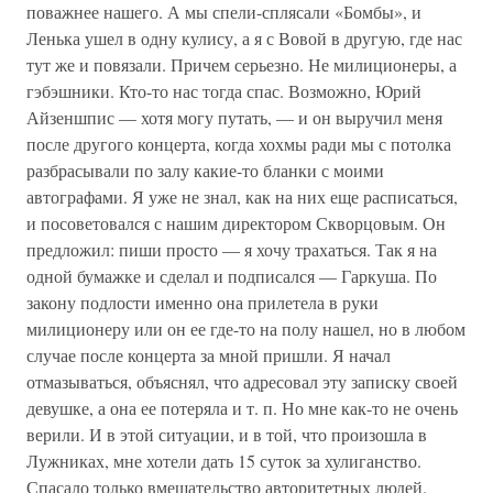
поважнее нашего. А мы спели-сплясали «Бомбы», и
Ленька ушел в одну кулису, а я с Вовой в другую, где нас
тут же и повязали. Причем серьезно. Не милиционеры, а
гэбэшники. Кто-то нас тогда спас. Возможно, Юрий
Айзеншпис — хотя могу путать, — и он выручил меня
после другого концерта, когда хохмы ради мы с потолка
разбрасывали по залу какие-то бланки с моими
автографами. Я уже не знал, как на них еще расписаться,
и посоветовался с нашим директором Скворцовым. Он
предложил: пиши просто — я хочу трахаться. Так я на
одной бумажке и сделал и подписался — Гаркуша. По
закону подлости именно она прилетела в руки
милиционеру или он ее где-то на полу нашел, но в любом
случае после концерта за мной пришли. Я начал
отмазываться, объяснял, что адресовал эту записку своей
девушке, а она ее потеряла и т. п. Но мне как-то не очень
верили. И в этой ситуации, и в той, что произошла в
Лужниках, мне хотели дать 15 суток за хулиганство.
Спасало только вмешательство авторитетных людей.