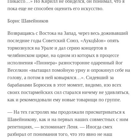
Пикассо…» Но Кирилл не обиделся, он понимал, что я
пока еще не способен оценить его искусство.
Борис Шавейников
Возвращаясь с Востока на Запад, через весь доживавший
последние годы Советский Союз, «АукцЫон» опять
тормознулся на Урале и дал серию концертов в
челябинском цирке, на одном из которых в процессе
исполнения «Пионера» разносторонне одаренный йог
Веселкин «вытащил помойную урну и опрокинул себе на
голову, а потом в ней ковырялся…». Сидевший за
барабанами Борюсик в этот момент, видимо, изо всех
своих постармейских сил старался ничему не удивляться,
как и рекомендовали ему новые товарищи по группе.
— На тех гастролях мы продолжали присматриваться к
Шавейникову, как и на первых наших совместных с ним
репетициях, — вспоминает Леня. — Иногда смех
разбирал от понимания того, что это явно не наш