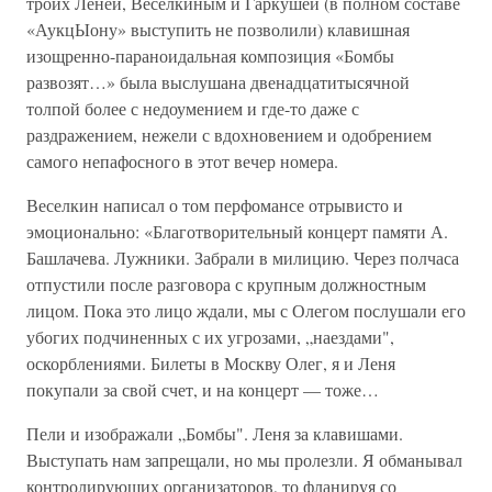
троих Леней, Веселкиным и Гаркушей (в полном составе
«АукцЫону» выступить не позволили) клавишная
изощренно-параноидальная композиция «Бомбы
развозят…» была выслушана двенадцатитысячной
толпой более с недоумением и где-то даже с
раздражением, нежели с вдохновением и одобрением
самого непафосного в этот вечер номера.
Веселкин написал о том перфомансе отрывисто и
эмоционально: «Благотворительный концерт памяти А.
Башлачева. Лужники. Забрали в милицию. Через полчаса
отпустили после разговора с крупным должностным
лицом. Пока это лицо ждали, мы с Олегом послушали его
убогих подчиненных с их угрозами, „наездами",
оскорблениями. Билеты в Москву Олег, я и Леня
покупали за свой счет, и на концерт — тоже…
Пели и изображали „Бомбы". Леня за клавишами.
Выступать нам запрещали, но мы пролезли. Я обманывал
контролирующих организаторов, то фланируя со