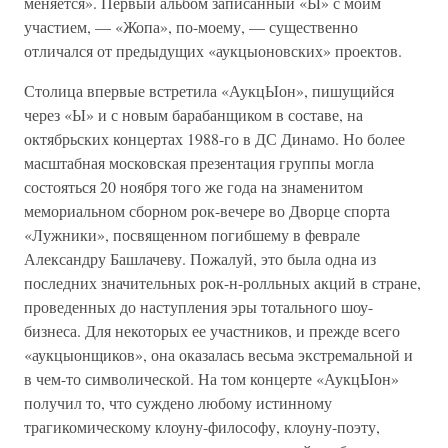
меняется». Первый альбом записанный «Ы» с моим
участием, — «Жопа», по-моему, — существенно
отличался от предыдущих «аукцыоновских» проектов.
Столица впервые встретила «АукцЫон», пишущийся
через «Ы» и с новым барабанщиком в составе, на
октябрьских концертах 1988-го в ДС Динамо. Но более
масштабная московская презентация группы могла
состояться 20 ноября того же года на знаменитом
мемориальном сборном рок-вечере во Дворце спорта
«Лужники», посвященном погибшему в феврале
Александру Башлачеву. Пожалуй, это была одна из
последних значительных рок-н-ролльных акций в стране,
проведенных до наступления эры тотального шоу-
бизнеса. Для некоторых ее участников, и прежде всего
«аукцыонщиков», она оказалась весьма экстремальной и
в чем-то символической. На том концерте «АукцЫон»
получил то, что суждено любому истинному
трагикомическому клоуну-философу, клоуну-поэту,