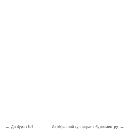
←
→
Да будет Ы!
Из «Красной кузницы» к бургомистру