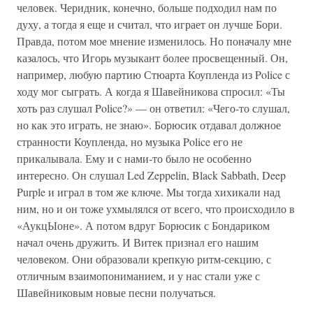
человек. Черидник, конечно, больше подходил нам по
духу, а тогда я еще и считал, что играет он лучше Бори.
Правда, потом мое мнение изменилось. Но поначалу мне
казалось, что Игорь музыкант более просвещенный. Он,
например, любую партию Стюарта Коупленда из Police с
ходу мог сыграть. А когда я Шавейникова спросил: «Ты
хоть раз слушал Police?» — он ответил: «Чего-то слушал,
но как это играть, не знаю». Борюсик отдавал должное
странности Коупленда, но музыка Police его не
прикалывала. Ему и с нами-то было не особенно
интересно. Он слушал Led Zeppelin, Black Sabbath, Deep
Purple и играл в том же ключе. Мы тогда хихикали над
ним, но и он тоже ухмылялся от всего, что происходило в
«АукцЫоне». А потом вдруг Борюсик с Бондариком
начал очень дружить. И Витек признал его нашим
человеком. Они образовали крепкую ритм-секцию, с
отличным взаимопониманием, и у нас стали уже с
Шавейниковым новые песни получаться.