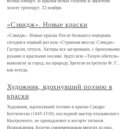
волны блещут, И крылья белых голубей В закатном
золоте трепещут. 22 ноября
«Сэвидж». Новые краски
«Сэвидж». Новые краски После большого перерыва
сегодня в первый раз шла «Странная миссис Сэвидж».
Гастроли, отпуск. Актеры все загоревшие, с бронзовыми
руками и красными носами, будто всю «Тихую обитель»
вывозили за город, на природу.Зрители встретили Ф. Г.,
как всегда,
Художник, вдохнувший поэзию в
краски
Художник, вдохнувший поэзию в краски Сандро
Боттичелли (1445-1510), последний мастер итальянского
Кватроченто, не принадлежит к когорте титанов
Возрождения. Будучи современником многих из них,