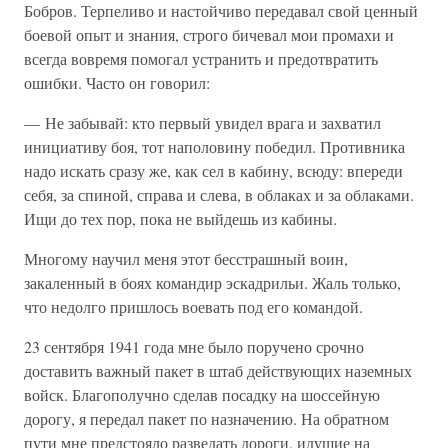
Бобров. Терпеливо и настойчиво передавал свой ценный
боевой опыт и знания, строго бичевал мои промахи и
всегда вовремя помогал устранить и предотвратить
ошибки. Часто он говорил:
— Не забывай: кто первый увидел врага и захватил
инициативу боя, тот наполовину победил. Противника
надо искать сразу же, как сел в кабину, всюду: впереди
себя, за спиной, справа и слева, в облаках и за облаками.
Ищи до тех пор, пока не выйдешь из кабины.
Многому научил меня этот бесстрашный воин,
закаленный в боях командир эскадрильи. Жаль только,
что недолго пришлось воевать под его командой.
23 сентября 1941 года мне было поручено срочно
доставить важный пакет в штаб действующих наземных
войск. Благополучно сделав посадку на шоссейную
дорогу, я передал пакет по назначению. На обратном
пути мне предстояло разведать дороги, идущие на