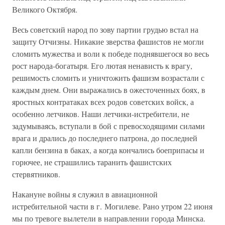
Великого Октября.
Весь советский народ по зову партии грудью встал на
защиту Отчизны. Никакие зверства фашистов не могли
сломить мужества и воли к победе поднявшегося во весь
рост народа-богатыря. Его лютая ненависть к врагу,
решимость сломить и уничтожить фашизм возрастали с
каждым днем. Они выражались в ожесточенных боях, в
яростных контратаках всех родов советских войск, а
особенно летчиков. Наши летчики-истребители, не
задумываясь, вступали в бой с превосходящими силами
врага и дрались до последнего патрона, до последней
капли бензина в баках, а когда кончались боеприпасы и
горючее, не страшились таранить фашистских
стервятников.
Накануне войны я служил в авиационной
истребительной части в г. Могилеве. Рано утром 22 июня
мы по тревоге вылетели в направлении города Минска.