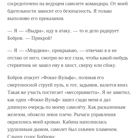
сосредоточено на ведущем самолете командира. От моей
бдительности зависит его безопасность. Я только
выполняю его приказания.
— Я — «Выдра», иду в атаку, — то и дело радирует
Бобров. — Прикрой!
— Я — «Мордвин», прикрываю, — отвечаю я и не
отстаю от него, смотрю во все глаза, чтобы какой-нибудь
стервятник не зашел ему в хвост, сверху или сбоку.
Бобров атакует «Фокке-Вульфа», поливая его
смертоносной струей пуль, и тот, задымив, валится вниз.
Такая же участь постигает «мессершмитта». Я не заметил,
как один «Фокке-Вульф» зашел сзади меня и дал
длинную очередь по моему самолёту. Как раскаленным
железом, обожгло левое плечо. Рычаги управления
окрасились моей кровью. Кабина наполнилась
удушливым дымом, самолет был охвачен пламенем.
Слышу голос Боброва: