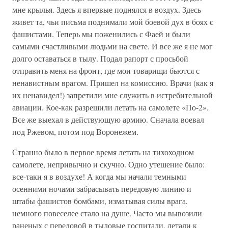
мне крылья. Здесь я впервые поднялся в воздух. Здесь
живет та, чьи письма поднимали мой боевой дух в боях с
фашистами. Теперь мы поженились с Фаей и были
самыми счастливыми людьми на свете. И все же я не мог
долго оставаться в тылу. Подал рапорт с просьбой
отправить меня на фронт, где мои товарищи бьются с
ненавистным врагом. Пришел на комиссию. Врачи (как я
их ненавидел!) запретили мне служить в истребительной
авиации. Кое-как разрешили летать на самолете «По-2».
Все же выехал в действующую армию. Сначала воевал
под Ржевом, потом под Воронежем.
Странно было в первое время летать на тихоходном
самолете, непривычно и скучно. Одно утешение было:
все-таки я в воздухе! А когда мы начали темными
осенними ночами забрасывать передовую линию и
штабы фашистов бомбами, изматывая силы врага,
немного повеселее стало на душе. Часто мы вывозили
раненых с передовой в тыловые госпитали, летали к