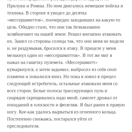
Прилуки и Ромны. По ним двигались немецкие войска и
техника. В стороне я увидел до десятка
«мессершмиттов», поочередно заходивших на какую-то
цель. Обидно стало, что они так безнаказанно
хозяйничают на нашей земле. Решил внезапно атаковать
их. Зашел со стороны солнца так, что они меня не видели
и, не раздумывая, бросился в атаку. В прицеле у меня
мелькнул один из «мессершмиттов». В тот же миг я
нажал на гашетку пулемета. «Мессершмитт»
кувыркнулся, а затем задымил, выбросил из себя сноп
пламени и повалился вниз. Но пока я ловил в прицел
следующий истребитель, остальные атаковали меня со
всех сторон. Белые полосы трассирующих пуль и
снарядов скрещивались надо мной, самолет дрожал от
попаданий в плоскости и фюзеляж. Я был ранен в правую
ногу. Кое-как удалось вырваться из огненного кольца.
Постепенно снижаясь, постарался уйти от
преследователя.