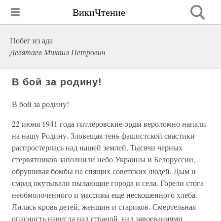
ВикиЧтение
Побег из ада
Девятаев Михаил Петрович
В бой за родину!
В бой за родину!
22 июня 1941 года гитлеровские орды вероломно напали
на нашу Родину. Зловещая тень фашистской свастики
распростерлась над нашей землей. Тысячи черных
стервятников заполнили небо Украины и Белоруссии,
обрушивая бомбы на спящих советских людей. Дым и
смрад окутывали пылающие города и села. Горели стога
необмолоченного и массивы еще нескошенного хлеба.
Лилась кровь детей, женщин и стариков. Смертельная
опасность нависла над страной, над завоеваниями