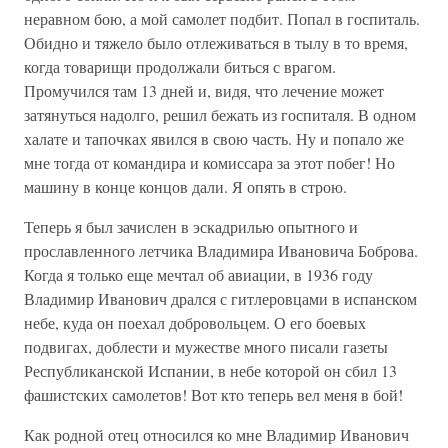
неравном бою, а мой самолет подбит. Попал в госпиталь.
Обидно и тяжело было отлеживаться в тылу в то время,
когда товарищи продолжали биться с врагом.
Промучился там 13 дней и, видя, что лечение может
затянуться надолго, решил бежать из госпиталя. В одном
халате и тапочках явился в свою часть. Ну и попало же
мне тогда от командира и комиссара за этот побег! Но
машину в конце концов дали. Я опять в строю.
Теперь я был зачислен в эскадрилью опытного и
прославленного летчика Владимира Ивановича Боброва.
Когда я только еще мечтал об авиации, в 1936 году
Владимир Иванович дрался с гитлеровцами в испанском
небе, куда он поехал добровольцем. О его боевых
подвигах, доблести и мужестве много писали газеты
Республиканской Испании, в небе которой он сбил 13
фашистских самолетов! Вот кто теперь вел меня в бой!
Как родной отец относился ко мне Владимир Иванович