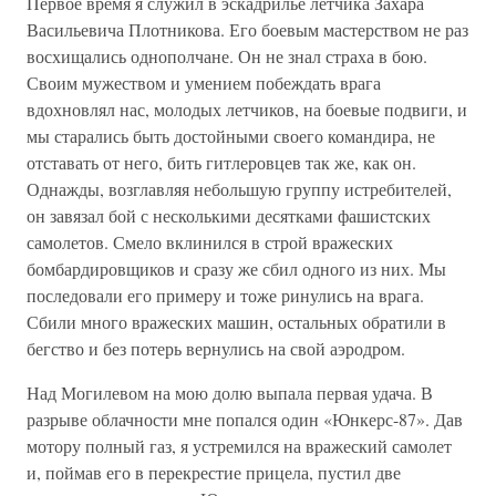
Первое время я служил в эскадрилье летчика Захара
Васильевича Плотникова. Его боевым мастерством не раз
восхищались однополчане. Он не знал страха в бою.
Своим мужеством и умением побеждать врага
вдохновлял нас, молодых летчиков, на боевые подвиги, и
мы старались быть достойными своего командира, не
отставать от него, бить гитлеровцев так же, как он.
Однажды, возглавляя небольшую группу истребителей,
он завязал бой с несколькими десятками фашистских
самолетов. Смело вклинился в строй вражеских
бомбардировщиков и сразу же сбил одного из них. Мы
последовали его примеру и тоже ринулись на врага.
Сбили много вражеских машин, остальных обратили в
бегство и без потерь вернулись на свой аэродром.
Над Могилевом на мою долю выпала первая удача. В
разрыве облачности мне попался один «Юнкерс-87». Дав
мотору полный газ, я устремился на вражеский самолет
и, поймав его в перекрестие прицела, пустил две