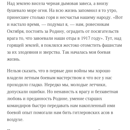
Над землею висела черная дымовая завеса, а внизу
бушевало море огня. На всю жизнь запомнил я то утро,
принесшее столько горя и несчастья нашему народу. «Вот
и настало время, — подумал я, — нам, ровесникам
Октября, постоять за Родину, оградить от посягательств
врага то, что завоевали наши отцы в 1917 году». Тут, над
горящей землей, я поклялся жестоко отомстить фашистам
за их злодеяния и зверства. Так началась моя боевая
жизнь.
Нельзя сказать, что в первые дни войны мы хорошо
владели летным боевым мастерством и что все у нас
проходило гладко. Нередко мы, молодые летчики,
допускали ошибки. Но ненависть к врагу и беззаветная
любовь и преданность Родине, умение старших
командиров быстро передавать нам накопленный ими
боевой опыт помогали нам бить гитлеровских асов в
воздухе.