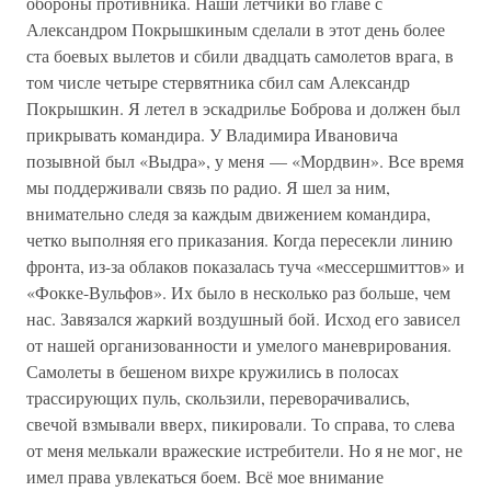
обороны противника. Наши летчики во главе с
Александром Покрышкиным сделали в этот день более
ста боевых вылетов и сбили двадцать самолетов врага, в
том числе четыре стервятника сбил сам Александр
Покрышкин. Я летел в эскадрилье Боброва и должен был
прикрывать командира. У Владимира Ивановича
позывной был «Выдра», у меня — «Мордвин». Все время
мы поддерживали связь по радио. Я шел за ним,
внимательно следя за каждым движением командира,
четко выполняя его приказания. Когда пересекли линию
фронта, из-за облаков показалась туча «мессершмиттов» и
«Фокке-Вульфов». Их было в несколько раз больше, чем
нас. Завязался жаркий воздушный бой. Исход его зависел
от нашей организованности и умелого маневрирования.
Самолеты в бешеном вихре кружились в полосах
трассирующих пуль, скользили, переворачивались,
свечой взмывали вверх, пикировали. То справа, то слева
от меня мелькали вражеские истребители. Но я не мог, не
имел права увлекаться боем. Всё мое внимание