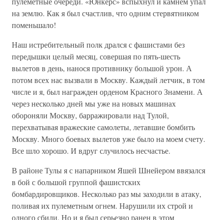
пулеметные очереди. «Юнкерс» вспыхнул и камнем упал
на землю. Как я был счастлив, что одним стервятником
поменьшало!
Наш истребительный полк дрался с фашистами без
передышки целый месяц, совершая по пять-шесть
вылетов в день, нанося противнику большой урон. А
потом всех нас вызвали в Москву. Каждый летчик, в том
числе и я, был награжден орденом Красного Знамени. А
через несколько дней мы уже на новых машинах
обороняли Москву, барражировали над Тулой,
перехватывая вражеские самолеты, летавшие бомбить
Москву. Много боевых вылетов уже было на моем счету.
Все шло хорошо. И вдруг случилось несчастье.
В районе Тулы я с напарником Яшей Шнейером ввязался
в бой с большой группой фашистских
бомбардировщиков. Несколько раз мы заходили в атаку,
поливая их пулеметным огнем. Нарушили их строй и
одного сбили. Но и я был серьезно ранен в этом