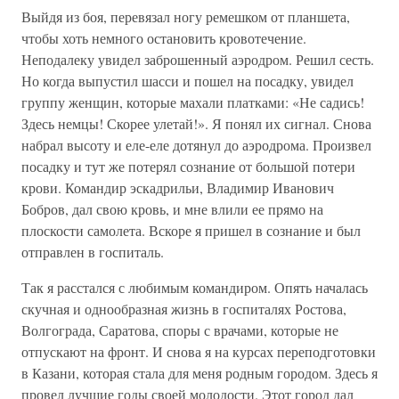
Выйдя из боя, перевязал ногу ремешком от планшета,
чтобы хоть немного остановить кровотечение.
Неподалеку увидел заброшенный аэродром. Решил сесть.
Но когда выпустил шасси и пошел на посадку, увидел
группу женщин, которые махали платками: «Не садись!
Здесь немцы! Скорее улетай!». Я понял их сигнал. Снова
набрал высоту и еле-еле дотянул до аэродрома. Произвел
посадку и тут же потерял сознание от большой потери
крови. Командир эскадрильи, Владимир Иванович
Бобров, дал свою кровь, и мне влили ее прямо на
плоскости самолета. Вскоре я пришел в сознание и был
отправлен в госпиталь.
Так я расстался с любимым командиром. Опять началась
скучная и однообразная жизнь в госпиталях Ростова,
Волгограда, Саратова, споры с врачами, которые не
отпускают на фронт. И снова я на курсах переподготовки
в Казани, которая стала для меня родным городом. Здесь я
провел лучшие годы своей молодости. Этот город дал