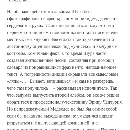
На обложке дебютного альбома Шура был
сфотографирован в ярко-красном «прикиде», да еще и с
сердечком в руках. Стоит ли удивляться тому, что его
первыми столичными поклонниками стали посетители
местных гей-клубов? Завсегдатаи таких заведений по
достоинству оценили закос под «унисекс» и вычурные
костюмы. Комичный факт: в то время Шура часто
создавал англоязычные песни, составляя при помощи
словаря из понравившихся фраз нечто, напоминающее
текст. А погрешности дикции скрывали все смысловые
«ляпы»… «Бывает, запишешься – и сам не разберешь,
чего там получилось», – рассказывал исполнитель. Так
что, задумав выпустить второй альбом, он все же решил
обратиться к профессионалу-текстовику Эрику Чантурия.
Но непредсказуемый Медведев не был бы самим собой,
если бы накануне выхода диска не умудрился вдрызг
разругаться и с выпускающей компанией, и с
администратором, и с журналистами, и даже с Павлом