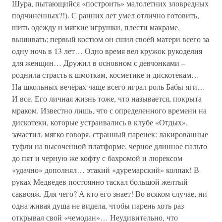
Шура, пытающийся «построить» малолетних зловредных
подчиненных?!). С ранних лет умел отлично готовить,
шить одежду и мягкие игрушки, плести макраме,
вышивать; первый костюм он сшил своей матери всего за
одну ночь в 13 лет… Одно время вел кружок рукоделия
для женщин… Дружил в основном с девчонками –
роднила страсть к шмоткам, косметике и дискотекам…
На школьных вечерах чаще всего играл роль Бабы-яги…
И все. Его личная жизнь тоже, что называется, покрыта
мраком. Известно лишь, что с определенного времени на
дискотеки, которые устраивались в клубе «Отдых»,
зачастил, мягко говоря, странный паренек: лакированные
туфли на высоченной платформе, черное длинное пальто
до пят и черную же кофту с бахромой и люрексом
«удачно» дополнял… этакий «дуремарский» колпак! В
руках Медведев постоянно таскал большой желтый
саквояж. Для чего? А кто его знает! Во всяком случае, ни
одна живая душа не видела, чтобы парень хоть раз
открывал свой «чемодан»… Неудивительно, что