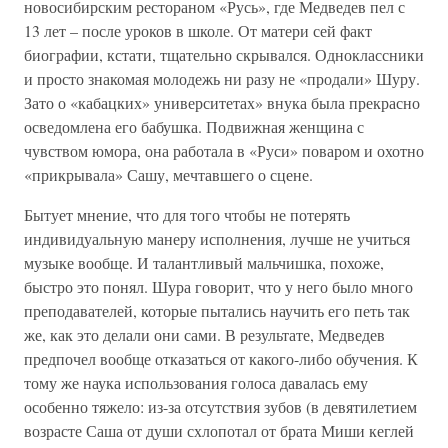
новосибирским рестораном «Русь», где Медведев пел с
13 лет – после уроков в школе. От матери сей факт
биографии, кстати, тщательно скрывался. Одноклассники
и просто знакомая молодежь ни разу не «продали» Шуру.
Зато о «кабацких» университетах» внука была прекрасно
осведомлена его бабушка. Подвижная женщина с
чувством юмора, она работала в «Руси» поваром и охотно
«прикрывала» Сашу, мечтавшего о сцене.
Бытует мнение, что для того чтобы не потерять
индивидуальную манеру исполнения, лучше не учиться
музыке вообще. И талантливый мальчишка, похоже,
быстро это понял. Шура говорит, что у него было много
преподавателей, которые пытались научить его петь так
же, как это делали они сами. В результате, Медведев
предпочел вообще отказаться от какого-либо обучения. К
тому же наука использования голоса давалась ему
особенно тяжело: из-за отсутствия зубов (в девятилетием
возрасте Саша от души схлопотал от брата Миши кеглей