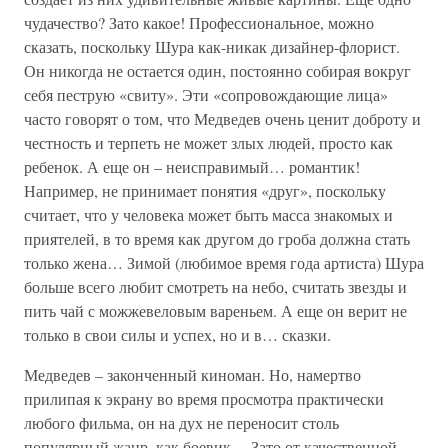
чудачество? Зато какое! Профессиональное, можно
сказать, поскольку Шура как-никак дизайнер-флорист.
Он никогда не остается один, постоянно собирая вокруг
себя пеструю «свиту». Эти «сопровождающие лица»
часто говорят о том, что Медведев очень ценит доброту и
честность и терпеть не может злых людей, просто как
ребенок. А еще он – неисправимый… романтик!
Например, не принимает понятия «друг», поскольку
считает, что у человека может быть масса знакомых и
приятелей, в то время как другом до гроба должна стать
только жена… Зимой (любимое время года артиста) Шура
больше всего любит смотреть на небо, считать звезды и
пить чай с можжевеловым вареньем. А еще он верит не
только в свои силы и успех, но и в… сказки.
Медведев – законченный киноман. Но, намертво
прилипая к экрану во время просмотра практически
любого фильма, он на дух не переносит столь
популярный жанр, как боевик… Зато от качественной,