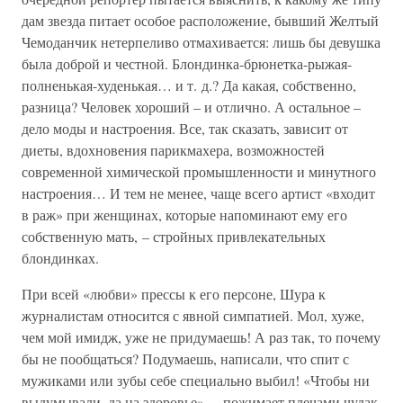
дам звезда питает особое расположение, бывший Желтый
Чемоданчик нетерпеливо отмахивается: лишь бы девушка
была доброй и честной. Блондинка-брюнетка-рыжая-
полненькая-худенькая… и т. д.? Да какая, собственно,
разница? Человек хороший – и отлично. А остальное –
дело моды и настроения. Все, так сказать, зависит от
диеты, вдохновения парикмахера, возможностей
современной химической промышленности и минутного
настроения… И тем не менее, чаще всего артист «входит
в раж» при женщинах, которые напоминают ему его
собственную мать, – стройных привлекательных
блондинках.
При всей «любви» прессы к его персоне, Шура к
журналистам относится с явной симпатией. Мол, хуже,
чем мой имидж, уже не придумаешь! А раз так, то почему
бы не пообщаться? Подумаешь, написали, что спит с
мужиками или зубы себе специально выбил! «Чтобы ни
выдумывали, да на здоровье», – пожимает плечами чудак.