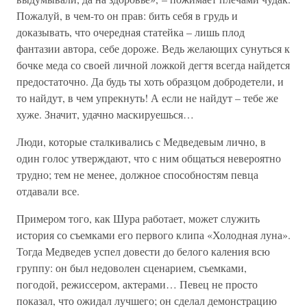
Пожалуй, в чем-то он прав: бить себя в грудь и
доказывать, что очередная статейка – лишь плод
фантазии автора, себе дороже. Ведь желающих сунуться к
бочке меда со своей личной ложкой дегтя всегда найдется
предостаточно. Да будь ты хоть образцом добродетели, и
то найдут, в чем упрекнуть! А если не найдут – тебе же
хуже. Значит, удачно маскируешься…
Люди, которые сталкивались с Медведевым лично, в
один голос утверждают, что с ним общаться невероятно
трудно; тем не менее, должное способностям певца
отдавали все.
Примером того, как Шура работает, может служить
история со съемками его первого клипа «Холодная луна».
Тогда Медведев успел довести до белого каления всю
группу: он был недоволен сценарием, съемками,
погодой, режиссером, актерами… Певец не просто
показал, что ожидал лучшего; он сделал демонстрацию