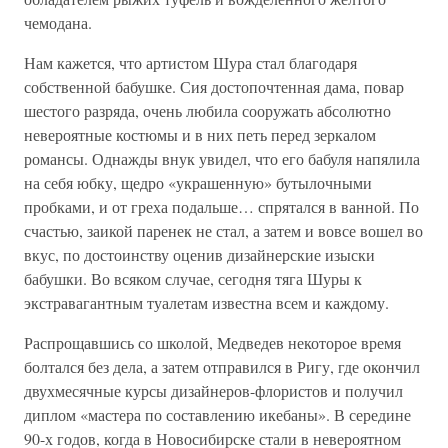
чемодана.
Нам кажется, что артистом Шура стал благодаря
собственной бабушке. Сия достопочтенная дама, повар
шестого разряда, очень любила сооружать абсолютно
невероятные костюмы и в них петь перед зеркалом
романсы. Однажды внук увидел, что его бабуля напялила
на себя юбку, щедро «украшенную» бутылочными
пробками, и от греха подальше… спрятался в ванной. По
счастью, заикой паренек не стал, а затем и вовсе вошел во
вкус, по достоинству оценив дизайнерские изыски
бабушки. Во всяком случае, сегодня тяга Шуры к
экстравагантным туалетам известна всем и каждому.
Распрощавшись со школой, Медведев некоторое время
болтался без дела, а затем отправился в Ригу, где окончил
двухмесячные курсы дизайнеров-флористов и получил
диплом «мастера по составлению икебаны». В середине
90-х годов, когда в Новосибирске стали в невероятном