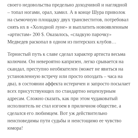
своего недовольства предельно доходчивой и наглядной
– топал ногами, орал, хамил. А в конце Шура приволок
на съемочную площадку двух трансвеститов, потребовал
снять их в «Холодной луне» и выплатить новоявленным
«артистам» 200 $. Оказалось, «сладкую парочку»
Медведев раскопал в одном из питерских клубов…
Тернистый путь к славе сделал характер артиста весьма
колючим. Он невероятно капризен, легко срывается на
скандал, преступно необязателен (может не явиться на
установленную встречу или просто опоздать – часа на
два), в состоянии аффекта истеричен и запросто посылает
всех присутствующих по стандартно нецензурным
адресам. Сложно сказать, как при этом чудаковатый
исполнитель не стал изгоем в приличном обществе, а
сделался его любимцем. Вот уж действительно
неисповедимы пути судьбы и неистощимо ее чувство
юмора!