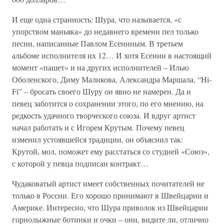
И еще одна странность: Шура, что называется, «с
упорством маньяка» до недавнего времени пел только
песни, написанные Павлом Есениным. В третьем
альбоме исполнителя их 12… И хотя Есенин в настоящий
момент «пашет» и на других исполнителей – Илью
Оболенского, Диму Маликова, Александра Маршала, “Hi-
Fi” – бросать своего Шуру он явно не намерен. Да и
певец заботится о сохранении этого, по его мнению, на
редкость удачного творческого союза. И вдруг артист
начал работать и с Игорем Крутым. Почему певец
изменил устоявшейся традиции, он объяснил так:
Крутой, мол, поможет ему расстаться со студией «Союз»,
с которой у певца подписан контракт…
Чудаковатый артист имеет собственных почитателей не
только в России. Его хорошо принимают в Швейцарии и
Америке. Интересно, что Шура приволок из Швейцарии
горнолыжные ботинки и очки – они, видите ли, отлично