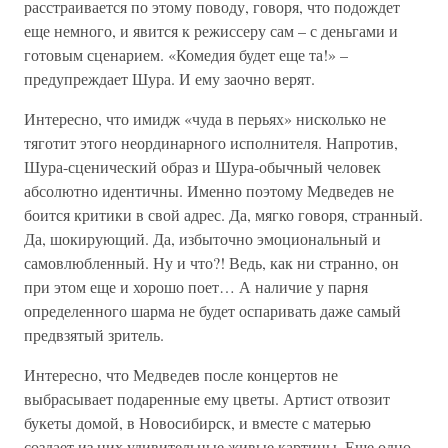
расстраивается по этому поводу, говоря, что подождет
еще немного, и явится к режиссеру сам – с деньгами и
готовым сценарием. «Комедия будет еще та!» –
предупреждает Шура. И ему заочно верят.
Интересно, что имидж «чуда в перьях» нисколько не
тяготит этого неординарного исполнителя. Напротив,
Шура-сценический образ и Шура-обычный человек
абсолютно идентичны. Именно поэтому Медведев не
боится критики в свой адрес. Да, мягко говоря, странный.
Да, шокирующий. Да, избыточно эмоциональный и
самовлюбленный. Ну и что?! Ведь, как ни странно, он
при этом еще и хорошо поет… А наличие у парня
определенного шарма не будет оспаривать даже самый
предвзятый зритель.
Интересно, что Медведев после концертов не
выбрасывает подаренные ему цветы. Артист отвозит
букеты домой, в Новосибирск, и вместе с матерью
создает из них удивительные живые картины. Еще одно