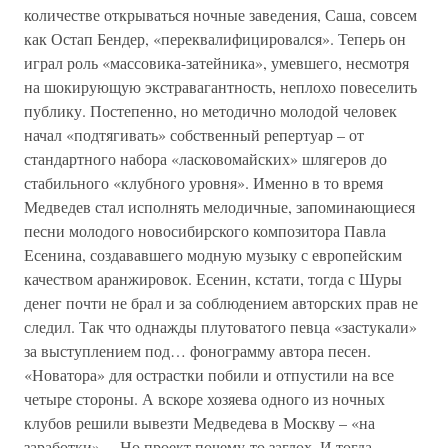
количестве открываться ночные заведения, Саша, совсем
как Остап Бендер, «переквалифицировался». Теперь он
играл роль «массовика-затейника», умевшего, несмотря
на шокирующую экстравагантность, неплохо повеселить
публику. Постепенно, но методично молодой человек
начал «подтягивать» собственный репертуар – от
стандартного набора «ласковомайских» шлягеров до
стабильного «клубного уровня». Именно в то время
Медведев стал исполнять мелодичные, запоминающиеся
песни молодого новосибирского композитора Павла
Есенина, создававшего модную музыку с европейским
качеством аранжировок. Есенин, кстати, тогда с Шуры
денег почти не брал и за соблюдением авторских прав не
следил. Так что однажды плутоватого певца «застукали»
за выступлением под… фонограмму автора песен.
«Новатора» для острастки побили и отпустили на все
четыре стороны. А вскоре хозяева одного из ночных
клубов решили вывезти Медведева в Москву – «на
заработки»… Но проект почему-то заглох. И тогда