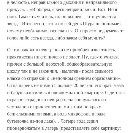
в челюсть), неправильного дыхания и неправильного
прикуса… «В общем, я весь неправильный. Вот. Но я
пою. Там есть учитель, но он выше», – отшучивается
звезда. Интересно, что и по сей день Шура не понимает,
почему необходимо распеваться. Он просто недоумевает:
голос либо есть всегда, либо зачем себя мучить?
О том, как жил певец, пока не приобрел известность,
практически никто ничего не знает. Ну, где-то учился,
причем с большой неохотой; общеобразовательную
школу так и не закончил, «вылетев» после седьмого
класса со справкой о «неполном среднем образовании».
Отца парень не помнит; больше 20 лет он, его брат, мама
и бабушка ютились в однокомнатной квартире. С детства
играл в эстрадного певца (сцена сооружалась из
чемоданов с прикрепленными к ним по краям
бенгальскими огнями, а роль микрофона играла
бутылочка из-под лака)… Четыре года ездил
пионервожатым в лагерь (представляете себе картинку: