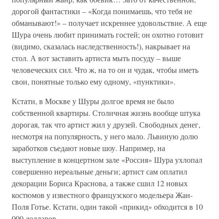
дорогой фантастики – «Когда понимаешь, что тебя не
обманывают!» – получает искреннее удовольствие. А еще
Шура очень любит принимать гостей; он охотно готовит
(видимо, сказалась наследственность!), накрывает на
стол. А вот заставить артиста мыть посуду – выше
человеческих сил. Что ж, на то он и чудак, чтобы иметь
свои, понятные только ему одному, «пунктики».
Кстати, в Москве у Шуры долгое время не было
собственной квартиры. Столичная жизнь вообще штука
дорогая, так что артист жил у друзей. Свободных денег,
несмотря на популярность, у него мало. Львиную долю
заработков съедают новые шоу. Например, на
выступление в концертном зале «Россия» Шура ухлопал
совершенно нереальные деньги; артист сам оплатил
декорации Бориса Краснова, а также сшил 12 новых
костюмов у известного французского модельера Жан-
Поля Готье. Кстати, один такой «прикид» обходится в 10
000 долларов…