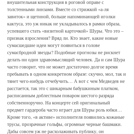
внушительная конструкция в роговой оправе с
толстенными линзами. Вместе со стрижкой «а-ля
завиток» и щетиной, больше напоминающей иголки
кактуса, это уж никак не укладывалось в рамки образа,
успевшего стать «визитной карточкой» Шуры. Что это –
признак взросления? Вряд ли. Кто знает, какие новые
сумасшедшие идеи могут появиться в голове
сумасбродной звезды? Подобные прогнозы не рискнет
делать ни один здравомыслящий человек. Да и сам Шура
часто говорит, что не может достаточно долгое время
пребывать в одном конкретном образе: скучно, мол, так и
тянет чего-нибудь отчебучить… А вот с чем Медведев не
расстается, так это с шикарным бабушкиным платком,
расписанным доблестным поваром шестого разряда
собственноручно. На концерте сей оригинальный
предмет гардероба часто играет для Шуры роль юбки…
Кроме того, «в активе» исполнителя появились кожаные
трусы, прозрачные гольфы, огромные черные башмаки.
Дабы совсем уж не расхолаживать публику, он