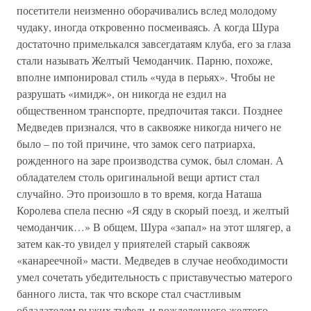
посетители неизменно оборачивались вслед молодому
чудаку, иногда откровенно посмеиваясь. А когда Шура
достаточно примелькался завсегдатаям клуба, его за глаза
стали называть Желтый Чемоданчик. Парню, похоже,
вполне импонировал стиль «чуда в перьях». Чтобы не
разрушать «имидж», он никогда не ездил на
общественном транспорте, предпочитая такси. Позднее
Медведев признался, что в саквояже никогда ничего не
было – по той причине, что замок сего патриарха,
рожденного на заре производства сумок, был сломан. А
обладателем столь оригинальной вещи артист стал
случайно. Это произошло в то время, когда Наташа
Королева спела песню «Я сяду в скорый поезд, и желтый
чемоданчик…» В общем, Шура «запал» на этот шлягер, а
затем как-то увидел у приятелей старый саквояж
«канареечной» масти. Медведев в случае необходимости
умел сочетать убедительность с приставучестью матерого
банного листа, так что вскоре стал счастливым
обладателем рыжих туфель и вожделенного желтого