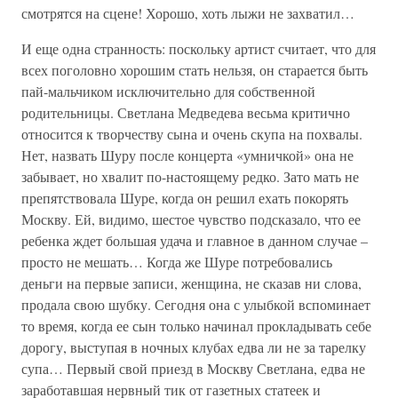
смотрятся на сцене! Хорошо, хоть лыжи не захватил…
И еще одна странность: поскольку артист считает, что для
всех поголовно хорошим стать нельзя, он старается быть
пай-мальчиком исключительно для собственной
родительницы. Светлана Медведева весьма критично
относится к творчеству сына и очень скупа на похвалы.
Нет, назвать Шуру после концерта «умничкой» она не
забывает, но хвалит по-настоящему редко. Зато мать не
препятствовала Шуре, когда он решил ехать покорять
Москву. Ей, видимо, шестое чувство подсказало, что ее
ребенка ждет большая удача и главное в данном случае –
просто не мешать… Когда же Шуре потребовались
деньги на первые записи, женщина, не сказав ни слова,
продала свою шубку. Сегодня она с улыбкой вспоминает
то время, когда ее сын только начинал прокладывать себе
дорогу, выступая в ночных клубах едва ли не за тарелку
супа… Первый свой приезд в Москву Светлана, едва не
заработавшая нервный тик от газетных статеек и