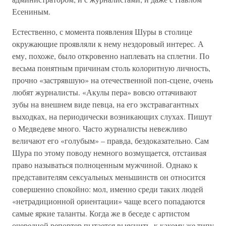
Есениным.
Естественно, с момента появления Шуры в столице
окружающие проявляли к нему нездоровый интерес. А
ему, похоже, было откровенно наплевать на сплетни. По
весьма понятным причинам столь колоритную личность,
прочно «застрявшую» на отечественной поп-сцене, очень
любят журналисты. «Акулы пера» вовсю оттачивают
зубы на внешнем виде певца, на его экстравагантных
выходках, на периодически возникающих слухах. Пишут
о Медведеве много. Часто журналисты невежливо
величают его «голубым» – правда, бездоказательно. Сам
Шура по этому поводу немного возмущается, отстаивая
право называться полноценным мужчиной. Однако к
представителям сексуальных меньшинств он относится
совершенно спокойно: мол, именно среди таких людей
«нетрадиционной ориентации» чаще всего попадаются
самые яркие таланты. Когда же в беседе с артистом
очередной репортер пытается выяснить, к какому же типу