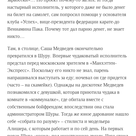
настырный исполнитель, у которого даже не было денег
на билет на самолет, сам попросил помощи у основателя
клуба «Успех», вице-президента федерации карате-до
Вениамина Пака. Почему тот дал парню денег, не знает
никто…
Там, в столице, Саша Медведев окончательно
превратился в Шуру. Впервые чудаковатый исполнитель
предстал перед московским зрителем в «Манхэттен-
Экспресс». Поскольку его никто не знал, парень
напрашивался выступать за еду; ночевал он где придется
(часто – на скамейке). Однажды на дискотеке Медведев
познакомился с девушкой, которая приютила чудака в
комнате в «коммуналке», где обитала вместе с
собственным бойфрендом; впоследствии она стала
администратором Шуры. Тогда же юное дарование нашло
себе «собрата по разуму» – стилиста и модельера
Алишера, с которым работает и по сей день. На первых
порах Шура «косил» под иностранную звезду. Чего стоил