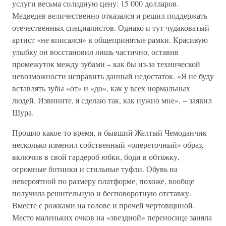
услуги весьма солидную цену: 15 000 долларов.
Медведев величественно отказался и решил поддержать
отечественных специалистов. Однако и тут чудаковатый
артист «не вписался» в общепринятые рамки. Красивую
улыбку он восстановил лишь частично, оставив
промежуток между зубами – как бы из-за технической
невозможности исправить данный недостаток. «Я не буду
вставлять зубы «от» и «до», как у всех нормальных
людей. Извините, я сделаю так, как нужно мне», – заявил
Шура.
Прошло какое-то время, и бывший Желтый Чемоданчик
несколько изменил собственный «опереточный» образ,
включив в свой гардероб юбки, боди в обтяжку,
огромные ботинки и стильные туфли. Обувь на
невероятной по размеру платформе, похоже, вообще
получила решительную и бесповоротную отставку.
Вместе с рожками на голове и прочей чертовщиной.
Место маленьких очков на «звездной» переносице заняла