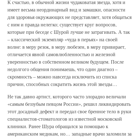
К счастью, в обычной жизни чудаковатая звезда, хотя и
имеет весьма неординарный вид и замашки, опасности
для здоровья окружающих не представляет, хотя общаться
с ним и правда нелегко; существует круг вопросов,
которые при беседе с Шурой лучше не затрагивать. А так
– классический экземпляр «чуда в перьях» на своей
волне: в меру резок, в меру любезен, в меру привирает,
отличается явной самовлюбленностью и железной
уверенностью в собственном великом будущем. После
недолгого общения понимаешь, что один диагноз –
скромность – можно навсегда исключить из списка
причин, способных сократить жизнь этой звезды…
Не так давно артист, которого часто злорадно величали
«самым беззубым певцом России», решил ликвидировать
этот досадный дефект и передал свое бренное тело в руки
специалистов-стоматологов из известной московской
клиники. Ранее Шура обращался за помощью к
американским медикам, но… западные врачи заломили за