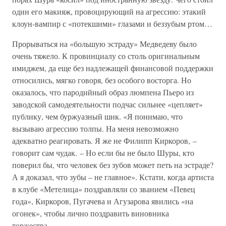
один его макияж, провоцирующий на агрессию: этакий
клоун-вампир с «потекшими» глазами и беззубым ртом…
Прорываться на «большую эстраду» Медведеву было
очень тяжело. К провинциалу со столь оригинальным
имиджем, да еще без надлежащей финансовой поддержки
относились, мягко говоря, без особого восторга. Но
оказалось, что пародийный образ люмпена Пьеро из
заводской самодеятельности подчас сильнее «цепляет»
публику, чем буржуазный шик. «Я понимаю, что
вызываю агрессию толпы. На меня невозможно
адекватно реагировать. Я же не Филипп Киркоров, –
говорит сам чудак. – Но если бы не было Шуры, кто
поверил бы, что человек без зубов может петь на эстраде?
А я доказал, что зубы – не главное». Кстати, когда артиста
в клубе «Метелица» поздравляли со званием «Певец
года», Киркоров, Пугачева и Агузарова явились «на
огонек», чтобы лично поздравить виновника
торжества…