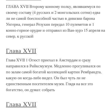
ГЛАВА XVII Второму конному полку, являвшемуся по
своему составу (4 русских и 2 монгольских сотни) едва
ли не самой боеспособной частью в дивизии барона
Унгерна, генерал Резухин передал 10 пулеметов и 1
конно-горное орудие и отправил из Ван-хурэ 15 апреля на
север, к русской
Глава XVII
Глава XVII 1 Огюст приехал в Амстердам и сразу
направился в Рийксмузеум. Медленно прогуливался он
по залам самой богатой коллекцией картин Рембрандта,
какую он когда-либо видел. Он был чуть ли не
единственным посетителем музея. Глядя на все это
богатство, он думал: собрать
Глава XVII