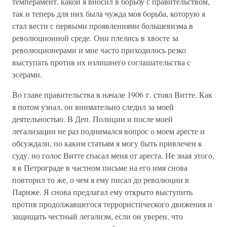
темперамент, какой я вносил в борьбу с правительством,
так и теперь для них была чужда моя борьба, которую я
стал вести с первыми проявлениями большевизма в
революционной среде. Они плелись в хвосте за
революционерами и мне часто приходилось резко
выступать против их излишнего соглашательства с
эсерами.
Во главе правительства в начале 1906 г. стоял Витте. Как
я потом узнал, он внимательно следил за моей
деятельностью. В Деп. Полиции и после моей
легализации не раз поднимался вопрос о моем аресте и
обсуждали, по каким статьям я могу быть привлечен к
суду, но голос Витте спасал меня от ареста. Не зная этого,
я в Петрограде в частном письме на его имя снова
повторил то же, о чем я ему писал до революции в
Париже. Я снова предлагал ему открыто выступить
против продолжавшегося террористического движения и
защищать честный легализм, если он уверен, что