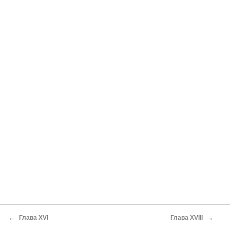
←
→
Глава XVI
Глава XVIII