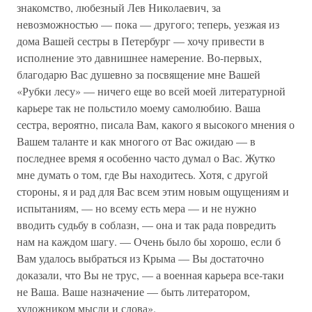
знакомство, любезный Лев Николаевич, за
невозможностью — пока — другого; теперь, уезжая из
дома Вашей сестры в Петербург — хочу привести в
исполнение это давнишнее намерение. Во-первых,
благодарю Вас душевно за посвящение мне Вашей
«Рубки лесу» — ничего еще во всей моей литературной
карьере так не польстило моему самолюбию. Ваша
сестра, вероятно, писала Вам, какого я высокого мнения о
Вашем таланте и как многого от Вас ожидаю — в
последнее время я особенно часто думал о Вас. Жутко
мне думать о том, где Вы находитесь. Хотя, с другой
стороны, я и рад для Вас всем этим новым ощущениям и
испытаниям, — но всему есть мера — и не нужно
вводить судьбу в соблазн, — она и так рада повредить
нам на каждом шагу. — Очень было бы хорошо, если б
Вам удалось выбраться из Крыма — Вы достаточно
доказали, что Вы не трус, — а военная карьера все-таки
не Ваша. Ваше назначение — быть литератором,
художником мысли и слова».