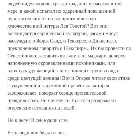
людей видел «кровь, грязь, страдания и смерть» в той
мере, в какой испытал их одаренный повышенной
чувствительностью и восприимчивостью
художественной натуры Лев Толстой? Вот они
восхищаются европейской культурой, часами могут
рассуждать о Жорж Санд, о Теккерее, о Диккенсе, с
преклонением говорить о Шекспире... Их бы провести по
Севастополю, заставить взглянуть на маджару, доверху
наполненную окровавленными покойниками, или
вдохнуть удушающий запах гниющих трупов солдат
среди цветущей долины! Вот и Огарев читает свои стихи
с задушевной и задумчивой прелестью, которая
завораживает, покоряет сердце пронзительной
правдивостью. Но почему-то Толстого раздражают
огаревские сетования на людей:
Но к делу! В сей юдоли слез
Есть люди вне беды и гроз,