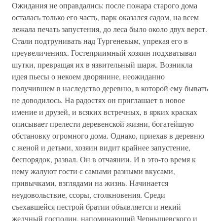
Ожидания не оправдались: после пожара старого дома
осталась только его часть, парк оказался садом, на всем
лежала печать запустения, до леса было около двух верст.
Стали подтрунивать над Тургеневым, упрекая его в
преувеличениях. Гостеприимный хозяин подхватывал
шутки, превращая их в язвительный шарж. Возникла
идея пьесы о некоем дворянине, неожиданно
получившем в наследство деревню, в которой ему бывать
не доводилось. На радостях он приглашает в новое
имение и друзей, и всяких встречных, в ярких красках
описывает прелести деревенской жизни, богатейшую
обстановку огромного дома. Однако, приехав в деревню
с женой и детьми, хозяин видит крайнее запустение,
беспорядок, развал. Он в отчаянии. И в это-то время к
нему жалуют гости с самыми разными вкусами,
привычками, взглядами на жизнь. Начинается
неудовольствие, ссоры, столкновения. Среди
съехавшейся пестрой братии объявляется и некий
желчный господин, напоминающий Чернышевского и