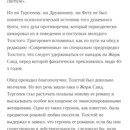
светиле».
Но ни Тургеневу, ни Дружинину, ни Фету не был
понятен психологический источник того душевного
бунта, того духа противоречия, который периодически
шокировал их в поведении и поступках молодого
Толстого. Григорович вспоминал, как по пути на обед в
редакцию «Современника» он специально предупредил
Толстого, что следует удерживаться от нападок на Жорж
Санд, перед которой фанатически преклонялись люди 40-
х годов.
Обед проходил благополучно; Толстой был довольно
молчалив. Но вот речь зашла-таки о Жорж Санд.
Тургенев стал расточать похвалы новому ее роману и
высказывать особое восхищение ее эмансипированными
женщинами. Одна из таких героинь, как известно, была
предметом роковой любви писателя. Толстой не
выдержал и заявил, что героинь ее романов, если бы они
существовали в действительности, следовало бы, ради