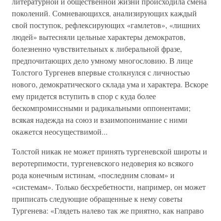
литературной и общественной жизни происходила смена
поколений. Сомневающихся, анализирующих каждый
свой поступок, рефлексирующих «гамлетов», «лишних
людей» вытесняли цельные характеры демократов,
болезненно чувствительных к либеральной фразе,
предпочитающих дело умному многословию. В лице
Толстого Тургенев впервые столкнулся с личностью
нового, демократического склада ума и характера. Вскоре
ему придется вступить в спор с куда более
бескомпромиссными и радикальными оппонентами;
всякая надежда на союз и взаимопонимание с ними
окажется неосуществимой...
Толстой никак не может принять тургеневской широты и
веротерпимости, тургеневского недоверия ко всякого
рода конечным истинам, «последним словам» и
«системам». Только бесхребетности, например, он может
приписать следующие обращенные к нему советы
Тургенева: «Глядеть налево так же приятно, как направо