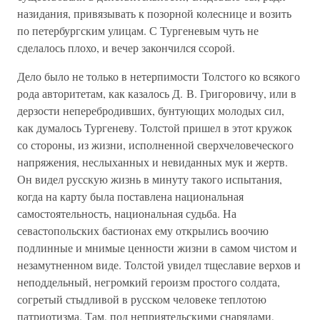
назидания, привязывать к позорной колеснице и возить
по петербургским улицам. С Тургеневым чуть не
сделалось плохо, и вечер закончился ссорой.
Дело было не только в нетерпимости Толстого ко всякого
рода авторитетам, как казалось Д. В. Григоровичу, или в
дерзости неперебродивших, бунтующих молодых сил,
как думалось Тургеневу. Толстой пришел в этот кружок
со стороны, из жизни, исполненной сверхчеловеческого
напряжения, неслыханных и невиданных мук и жертв.
Он видел русскую жизнь в минуту такого испытания,
когда на карту была поставлена национальная
самостоятельность, национальная судьба. На
севастопольских бастионах ему открылись воочию
подлинные и мнимые ценности жизни в самом чистом и
незамутненном виде. Толстой увидел тщеславие верхов и
неподдельный, негромкий героизм простого солдата,
согретый стыдливой в русском человеке теплотою
патриотизма. Там, под неприятельскими снарядами,