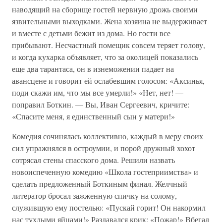
наводящий на сборище гостей нервную дрожь своими
язвительными выходками. Жена хозяина не выдерживает
и вместе с детьми бежит из дома. Но гости все
прибывают. Несчастный помещик совсем теряет голову,
и когда кухарка объявляет, что за околицей показались
еще два тарантаса, он в изнеможении падает на
авансцене и говорит ей ослабевшим голосом: «Аксинья,
поди скажи им, что мы все умерли!» «Нет, нет! —
поправил Боткин. — Вы, Иван Сергеевич, кричите:
«Спасите меня, я единственный сын у матери!»
Комедия сочинялась коллективно, каждый в меру своих
сил упражнялся в остроумии, и порой дружный хохот
сотрясал стены спасского дома. Решили назвать
новоиспеченную комедию «Школа гостеприимства» и
сделать предложенный Боткиным финал. Желчный
литератор бросал зажженную спичку на солому,
служившую ему постелью: «Пускай горит! Он накормил
нас тухлыми яйцами!» Раздавался крик: «Пожар!» Вбегал