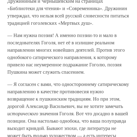
Дружининым и Чернышевским на страницах
«Библиотеки для чтения» и «Современника». Дружинин
утверждал, что нельзя всей русской словесности питаться
традицией гоголевских «Мертвых душ».
— Нам нужна поэзия! А именно поэзии-то и мало в
последователях Гоголя, нет её в излишне реальном
направлении многих новейших деятелей. Против этого
однобокого сатирического направления, к которому
привело нас неумеренное подражание Гоголю, поэзия
Пушкина может служить спасением.
— Я согласен с вами, что одностороннему сатирическому
направлению в качестве противовесия нужно
возвращение к пушкинским традициям. Но при этом,
дорогой Александр Васильевич, вы не хотите замечать
исторического
значения Гоголя. Вот что досадно в вашей
позиции. Она настолько однобока, что ваша полуправда
выходит кривдой. Бывают эпохи, где литература не
может быть
только
художеством — а есть интересы