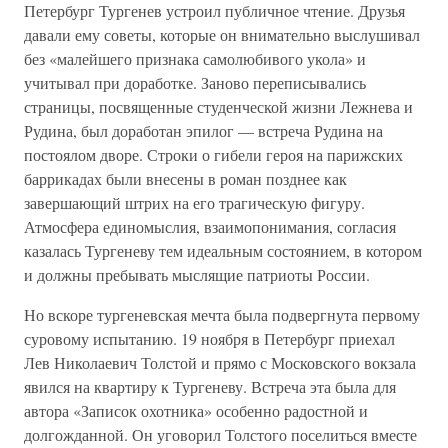
Петербург Тургенев устроил публичное чтение. Друзья
давали ему советы, которые он внимательно выслушивал
без «малейшего признака самолюбивого укола» и
учитывал при доработке. Заново переписывались
страницы, посвященные студенческой жизни Лежнева и
Рудина, был доработан эпилог — встреча Рудина на
постоялом дворе. Строки о гибели героя на парижских
баррикадах были внесены в роман позднее как
завершающий штрих на его трагическую фигуру.
Атмосфера единомыслия, взаимопонимания, согласия
казалась Тургеневу тем идеальным состоянием, в котором
и должны пребывать мыслящие патриоты России.
Но вскоре тургеневская мечта была подвергнута первому
суровому испытанию. 19 ноября в Петербург приехал
Лев Николаевич Толстой и прямо с Московского вокзала
явился на квартиру к Тургеневу. Встреча эта была для
автора «Записок охотника» особенно радостной и
долгожданной. Он уговорил Толстого поселиться вместе