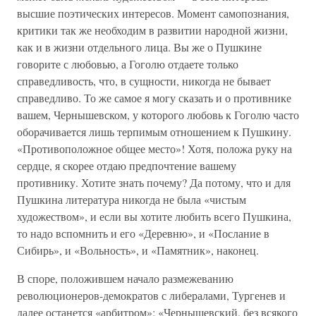
высшие поэтических интересов. Момент самопознания,
критики так же необходим в развитии народной жизни,
как и в жизни отдельного лица. Вы же о Пушкине
говорите с любовью, а Гоголю отдаете только
справедливость, что, в сущности, никогда не бывает
справедливо. То же самое я могу сказать и о противнике
вашем, Чернышевском, у которого любовь к Гоголю часто
оборачивается лишь терпимым отношением к Пушкину.
«Противоположное общее место»! Хотя, положа руку на
сердце, я скорее отдаю предпочтение вашему
противнику. Хотите знать почему? Да потому, что и для
Пушкина литература никогда не была «чистым
художеством», и если вы хотите любить всего Пушкина,
то надо вспомнить и его «Деревню», и «Послание в
Сибирь», и «Вольность», и «Памятник», наконец.
В споре, положившем начало размежеванию
революционеров-демократов с либералами, Тургенев и
далее останется «арбитром»: «Чернышевский, без всякого