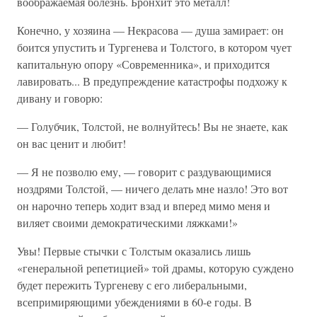
воображаемая болезнь. Бронхит это металл!
Конечно, у хозяина — Некрасова — душа замирает: он
боится упустить и Тургенева и Толстого, в котором чует
капитальную опору «Современника», и приходится
лавировать... В предупреждение катастрофы подхожу к
дивану и говорю:
— Голубчик, Толстой, не волнуйтесь! Вы не знаете, как
он вас ценит и любит!
— Я не позволю ему, — говорит с раздувающимися
ноздрями Толстой, — ничего делать мне назло! Это вот
он нарочно теперь ходит взад и вперед мимо меня и
виляет своими демократическими ляжками!»
Увы! Первые стычки с Толстым оказались лишь
«генеральной репетицией» той драмы, которую суждено
будет пережить Тургеневу с его либеральными,
всепримиряющими убеждениями в 60-е годы. В