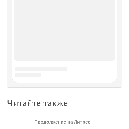
какой-либо системы. Общего развития хватало на
среднюю оценку. К тому же, представляя школу на
всяческих смотрах самодеятельности, был полезен
начальству. Никакой
8. Школа
8. Школа В шесть лет мальчика отдали в школу –
народную Домшуле Оснабрюка, в которой он проучился
четыре года. В 1908 году Ремарки переехали в
отдаленный район города. И добираться до школы стало
совсем непросто. Мальчика перевели в другую народную
школу – Йоханнисшуле.
Школа — раз, школа — два,
закружилась голова
Школа — раз, школа — два, закружилась голова Когда
Продолжение на Литрес
мне было шесть лет, мама вышла замуж, и мы уехали в