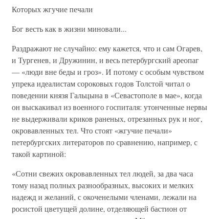
Которых жгучие печали
Бог весть как в жизни миновали...
Раздражают не случайно: ему кажется, что и сам Огарев,
и Тургенев, и Дружинин, и весь петербургский ареопаг
— «люди вне беды и гроз». И потому с особым чувством
упрека идеалистам сороковых годов Толстой читал о
поведении князя Гальцына в «Севастополе в мае», когда
он выскакивал из военного госпиталя: утонченные нервы
не выдерживали криков раненых, отрезанных рук и ног,
окровавленных тел. Что стоят «жгучие печали»
петербургских литераторов по сравнению, например, с
такой картиной:
«Сотни свежих окровавленных тел людей, за два часа
тому назад полных разнообразных, высоких и мелких
надежд и желаний, с окоченелыми членами, лежали на
росистой цветущей долине, отделяющей бастион от