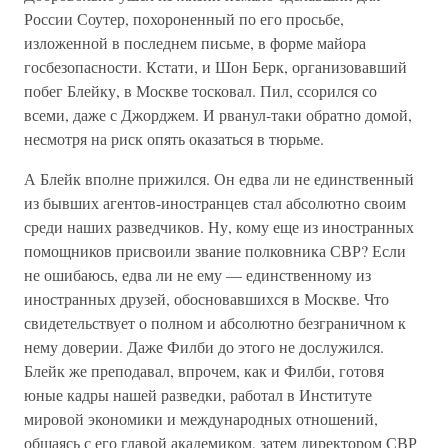
России Соутер, похороненный по его просьбе,
изложенной в последнем письме, в форме майора
госбезопасности. Кстати, и Шон Берк, организовавший
побег Блейку, в Москве тосковал. Пил, ссорился со
всеми, даже с Джорджем. И рванул-таки обратно домой,
несмотря на риск опять оказаться в тюрьме.
А Блейк вполне прижился. Он едва ли не единственный
из бывших агентов-иностранцев стал абсолютно своим
среди наших разведчиков. Ну, кому еще из иностранных
помощников присвоили звание полковника СВР? Если
не ошибаюсь, едва ли не ему — единственному из
иностранных друзей, обосновавшихся в Москве. Что
свидетельствует о полном и абсолютно безграничном к
нему доверии. Даже Филби до этого не дослужился.
Блейк же преподавал, впрочем, как и Филби, готовя
юные кадры нашей разведки, работал в Институте
мировой экономики и международных отношений,
общаясь с его главой академиком, затем директором СВР