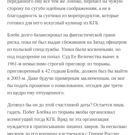
переданного ему все тем же Лоенко, перешел на чужую
сторону по сугубо идейным соображениям, а не в
благодарность за супчики из морепродуктов, которые
готовил для него искусный кулинар из КГБ.
Блейк долго балансировал на фантастической грани
риска, пока не был выдан сбежавшим на Запад офицером
из польской спецслужбы. Улики были косвенными, но
под подозрение он попал. Суд Ее Величества вынес в
1961-м немыслимо строгий приговор: из тюрьмы,
приговоренный к 42 годкам Блейк, должен был бы выйти
в 2003-м. Даже будучи примерным заключенным, он мог
бы подать прошение о помиловании, отсидев две трети
из щедро ему отпущенного.
Дотянул бы он до этой счастливой даты? Остается лишь
гадать. Побег Блейка из тюрьмы якобы организовал
всемогущий тогда КГБ. Вряд ли эта организация
нуждается в приписывании лишних лавров. За несколько
месяцев до его кончины я встречался с Героем России