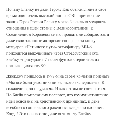
Почему Блейку не дали Героя? Как объяснял мне в свое
время один очень высокий чин из СВР, присвоение
звания Героя России Блейку могло бы сильно ухудшить
отношения нашей страны с Великобританией. В
Соединенном Королевстве его прощать не собираются, и
даже свои законные авторские гонорары за книгу
мемуаров «Нет иного пути» экс-офицеру МИ-6
приходится выколачивать через Страсбургский суд.
Блейку «присудили» 7 тысяч фунтов стерлингов из
полагающихся ему 90.
Джорджу пришлось в 1997-м на своем 75-летии признать:
«Мы все были участниками великого эксперимента. К
сожалению, он не удался». И как с этим не согласиться.
Но Блейк по-прежнему полагает, что коммунистические
идеи основаны на христианских принципах, и день
всеобщего социального равенства все равно настанет.
Когда? Это неизвестно даже оптимисту Блейку.