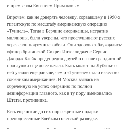
и премьером Евгением Примаковым.
Впрочем, как не доверять человеку, сорвавшему в 1950-х
гигантскую по масштабу американскую операцию
«Туннель». Тогда в Берлине американцы, истратив
миллионы, были уверены, что прослушивают русских
через свои подземные кабели. Они здорово заблуждались:
офицер британской Сикрет Интеллидженс Сервис
Джордж Блейк предупредил друзей о начале грандиозной
прослушки еще до ее начала. Быть может, на Лубянке о
ней узнали еще раньше, чем о «Туннеле» стало известно
союзникам американцев. И Москва взялась на
обреченную на успех операцию по полной
дезинформации главного, как в ту пору именовались
Штаты, противника.
Есть еще некие до сих пор секретные подарки,
преподнесенные Блейком советской разведке.