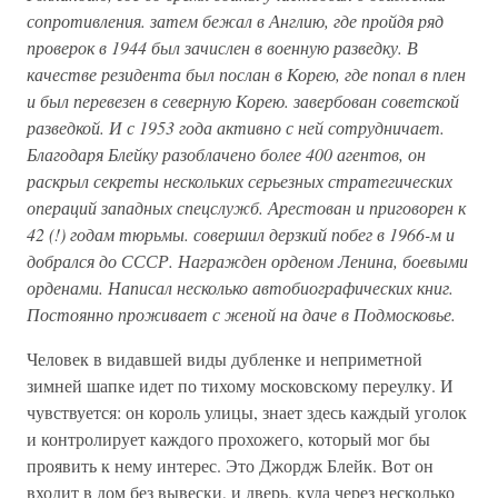
сопротивления. затем бежал в Англию, где пройдя ряд
проверок в 1944 был зачислен в военную разведку. В
качестве резидента был послан в Корею, где попал в плен
и был перевезен в северную Корею. завербован советской
разведкой. И с 1953 года активно с ней сотрудничает.
Благодаря Блейку разоблачено более 400 агентов, он
раскрыл секреты нескольких серьезных стратегических
операций западных спецслужб. Арестован и приговорен к
42 (!) годам тюрьмы. совершил дерзкий побег в 1966-м и
добрался до СССР. Награжден орденом Ленина, боевыми
орденами. Написал несколько автобиографических книг.
Постоянно проживает с женой на даче в Подмосковье.
Человек в видавшей виды дубленке и неприметной
зимней шапке идет по тихому московскому переулку. И
чувствуется: он король улицы, знает здесь каждый уголок
и контролирует каждого прохожего, который мог бы
проявить к нему интерес. Это Джордж Блейк. Вот он
входит в дом без вывески, и дверь, куда через несколько