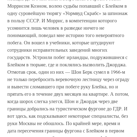
Моррисом Коэном, волею судьбы попавший с Блейком в
одну суровейшую тюрягу «Уормвуд Скрабс» за шпионаж
в пользу СССР. И Моррис, в компетенции которого
усомнится лишь человек в разведке ничего не
понимающий, поведал мне историю того невероятного
побега. Он вошел в учебники, которые штудируют
сотрудники исправительных заведений многих
государств. Устроили побег ирландцы, подружившиеся с
Блейком в тюрьме, где и поклялись вызволить Джорджа.
Отмотав срок, один из них — Шон Берк сумел в 1966-м
не только перебросить веревочную лестницу через ограду
и вывести сломавшего при побеге руку Блейка, но и
прятать его в течение двух месяцев на квартире. А потом,
когда шорох слегка улегся, Шон и Джордж через две
границы добрались на туристическом фургоне до ГДР. И
вот здесь, как подсказывают некоторые специалисты, без
руки Москвы не обошлось. По крайней мере, время и
дата пересечения границы фургона с Блейком в первом