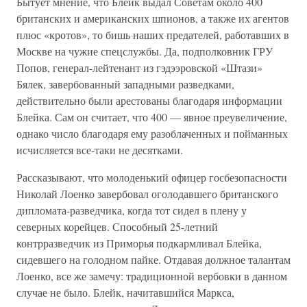
Бытует мнение, что Блейк выдал Советам около 400
британских и американских шпионов, а также их агентов
плюс «кротов», то бишь наших предателей, работавших в
Москве на чужие спецслужбы. Да, подполковник ГРУ
Попов, генерал-лейтенант из гэдээровской «Штази»
Бялек, завербованный западными разведками,
действительно были арестованы благодаря информации
Блейка. Сам он считает, что 400 — явное преувеличение,
однако число благодаря ему разоблаченных и пойманных
исчисляется все-таки не десятками.
Рассказывают, что молоденький офицер госбезопасности
Николай Лоенко завербовал оголодавшего британского
дипломата-разведчика, когда тот сидел в плену у
северных корейцев. Способный 25-летний
контрразведчик из Приморья подкармливал Блейка,
сидевшего на голодном пайке. Отдавая должное талантам
Лоенко, все же замечу: традиционной вербовки в данном
случае не было. Блейк, начитавшийся Маркса,