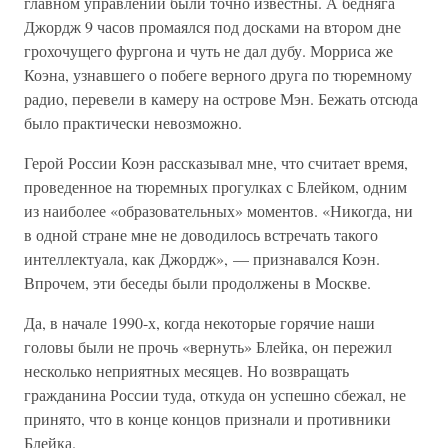
главном управлении были точно известны. А бедняга
Джордж 9 часов промаялся под досками на втором дне
грохочущего фургона и чуть не дал дубу. Морриса же
Коэна, узнавшего о побеге верного друга по тюремному
радио, перевели в камеру на острове Мэн. Бежать отсюда
было практически невозможно.
Герой России Коэн рассказывал мне, что считает время,
проведенное на тюремных прогулках с Блейком, одним
из наиболее «образовательных» моментов. «Никогда, ни
в одной стране мне не доводилось встречать такого
интеллектуала, как Джордж», — признавался Коэн.
Впрочем, эти беседы были продолжены в Москве.
Да, в начале 1990-х, когда некоторые горячие наши
головы были не прочь «вернуть» Блейка, он пережил
несколько неприятных месяцев. Но возвращать
гражданина России туда, откуда он успешно сбежал, не
принято, что в конце концов признали и противники
Блейка.