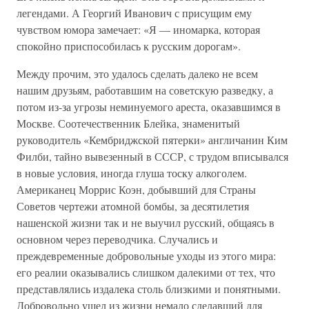
легендами. А Георгий Иванович с присущим ему
чувством юмора замечает: «Я — иномарка, которая
спокойно приспособилась к русским дорогам».
Между прочим, это удалось сделать далеко не всем
нашим друзьям, работавшим на советскую разведку, а
потом из-за угрозы неминуемого ареста, оказавшимся в
Москве. Соотечественник Блейка, знаменитый
руководитель «Кембриджской пятерки» англичанин Ким
Филби, тайно вывезенный в СССР, с трудом вписывался
в новые условия, иногда глуша тоску алкоголем.
Американец Моррис Коэн, добывший для Страны
Советов чертежи атомной бомбы, за десятилетия
нашенской жизни так и не выучил русский, общаясь в
основном через переводчика. Случались и
преждевременные добровольные уходы из этого мира:
его реалии оказывались слишком далекими от тех, что
представлялись издалека столь близкими и понятными.
Добровольно ушел из жизни немало сделавший для