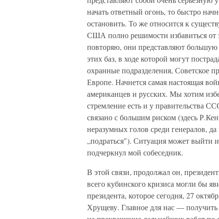
начать ответный огонь, то быстро начн
остановить. То же относится к существ
США полно решимости избавиться от э
повторяю, они представляют большую 
этих баз, в ходе которой могут постра
охранные подразделения, Советское пр
Европе. Начнется самая настоящая вой
американцев и русских. Мы хотим избеж
стремление есть и у правительства С
связано с большим риском (здесь Р.Кен
неразумных голов среди генералов, да 
„подраться"). Ситуация может выйти 
подчеркнул мой собеседник.
В этой связи, продолжал он, президент
всего кубинского кризиса могли бы яв
президента, которое сегодня, 27 октя
Хрущеву. Главное для нас — получить 
на прекращение дальнейших работ по с