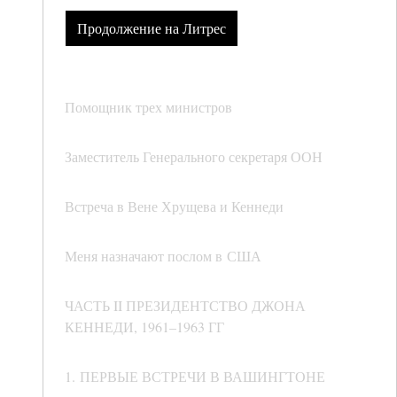
Продолжение на Литрес
Помощник трех министров
Заместитель Генерального секретаря ООН
Встреча в Вене Хрущева и Кеннеди
Меня назначают послом в США
ЧАСТЬ II ПРЕЗИДЕНТСТВО ДЖОНА
КЕННЕДИ, 1961–1963 ГГ
1. ПЕРВЫЕ ВСТРЕЧИ В ВАШИНГТОНЕ