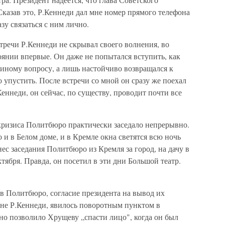
Сказав это, Р.Кеннеди дал мне номер прямого телефона
зу связаться с ним лично.
стречи Р.Кеннеди не скрывал своего волнения, во
тоянии впервые. Он даже не попытался вступить, как
и иному вопросу, а лишь настойчиво возвращался к
го упустить. После встречи со мной он сразу же поехал
Кеннеди, он сейчас, по существу, проводит почти все
й кризиса Политбюро практически заседало непрерывно.
и в Белом доме, и в Кремле окна светятся всю ночь
ес заседания Политбюро из Кремля за город, на дачу в
ктября. Правда, он посетил в эти дни Большой театр.
ов Политбюро, согласие президента на вывод их
мне Р.Кеннеди, явилось поворотным пунктом в
но позволило Хрущеву „спасти лицо", когда он был