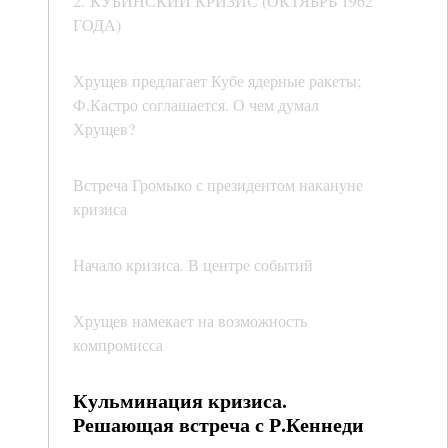
2. КУБИНСКИЙ КРИЗИС (ОКТЯБРЬ 1962
ГОДА)
Хрущев предлагает Кубе ядерные ракеты;
Ф.Кастро соглашается. О чем думал
Хрущев?
Встреча Громыко с президентом накануне
кризиса
Начало кризиса. В центре событий
Хрущев намекает на возможность
компромисса
Кульминация кризиса.
Решающая встреча с Р.Кеннеди