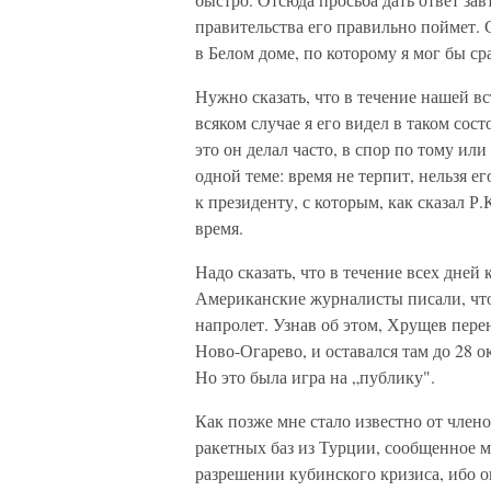
правительства его правильно поймет. 
в Белом доме, по которому я мог бы сра
Нужно сказать, что в течение нашей в
всяком случае я его видел в таком сос
это он делал часто, в спор по тому ил
одной теме: время не терпит, нельзя е
к президенту, с которым, как сказал Р.
время.
Надо сказать, что в течение всех дне
Американские журналисты писали, что 
напролет. Узнав об этом, Хрущев перен
Ново-Огарево, и оставался там до 28 о
Но это была игра на „публику".
Как позже мне стало известно от член
ракетных баз из Турции, сообщенное 
разрешении кубинского кризиса, ибо о