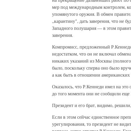
мер под международным контролем, к
упомянутого оружия. В обмен правите
„карантину", дать заверения, что не б
Западного полушария — в этом правит
заверения.
Компромисс, предложенный Р.Кеннеди, 
недостатком, что он не включал обмена 
никаких указаний из Москвы (полного 
было, поскольку сперва оно было вруч
а как быть в отношении американских 
Оказалось, что Р.Кеннеди имел на это
до того момента они не сообщили еще 
Президент и его брат, видимо, решили,
Если в этом сейчас единственное пре
урегулирования, то президент не види
вопроса, четко ответил Р.Кеннеди. Гл