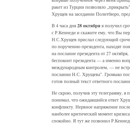
ракет из Турции позволяло „прикрыть" 
Хрущев на заседании Политбюро, пред
28 октября
В 4 часа дня
я получил сро
с Р.Кеннеди и скажите ему, что Вы пе
Н.С.Хрущев прислал следующий срочн
по поручению президента, находят пон
на послание президента от 27 октября,
беспокоит президента — а именно вопр
международным контролем, — не встре
послании Н.С. Хрущева". Громыко посл
готов полный текст ответного послан
Не скрою, получив эту телеграмму, я 
понимал, что ожидавшийся ответ Хрущ
конфликту. Нервное напряжение послед
наиболее критический момент кризиса
спокойно. Я тут же позвонил Р.Кеннед