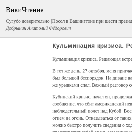
ВикиЧтение
Сугубо доверительно [Посол в Вашингтоне при шести презид
Добрынин Анатолий Фёдорович
Кульминация кризиса. Р
Кульминация кризиса. Решающая встре
В тот же день, 27 октября, меня пригл
был большой беспорядок. На диване ва
же урывками спал. Важный разговор со
Кубинский кризис, начал он, продолжа
сообщение, что сбит американский н
наблюдательный полет над Кубой. Воен
огнем на огонь. Отказываться от таки
можно быстро получить сведения о ход
представляют собой очень серьезную 