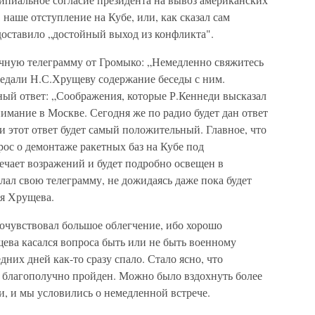
наше отступление на Кубе, или, как сказал сам
оставило „достойный выход из конфликта".
чную телеграмму от Громыко: „Немедленно свяжитесь
редали Н.С.Хрущеву содержание беседы с ним.
ый ответ: „Соображения, которые Р.Кеннеди высказал
имание в Москве. Сегодня же по радио будет дан ответ
 и этот ответ будет самый положительный. Главное, что
ос о демонтаже ракетных баз на Кубе под
чает возражений и будет подробно освещен в
ал свою телеграмму, не дожидаясь даже пока будет
ия Хрущева.
почувствовал большое облегчение, ибо хорошо
ева касался вопроса быть или не быть военному
них дней как-то сразу спало. Стало ясно, что
 благополучно пройден. Можно было вздохнуть более
и, и мы условились о немедленной встрече.