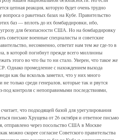
ется цепная реакция, которую будет очень трудно
у вопроса о ракетных базах на Кубе. Правительство
тих баз — вплоть до их бомбардировки, ибо,
угрозу для безопасности США. Но на бомбардировку
дать советские военные специалисты и советские
авительство, несомненно, ответит нам тем же где-то в
на, в которой погибнут прежде всего миллионы
ать этого во что бы то ни стало. Уверен, что такое же
ССР. Однако промедление с нахождением выхода
неди как бы вскользь заметил, что у них много
и не только среди генералов, которые так и рвутся
из-под контроля с непоправимыми последствиями,
 считает, что подходящей базой для урегулирования
иться письмо Хрущева от 26 октября и ответное письмо
бря, отправлено через посольство США в Москве
как можно скорее согласие Советского правительства
троительству ракетных баз на Кубе и осуществление