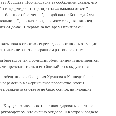
ет Хрущева. Поблагодарив за сообщение, сказал, что
обы информировать президента „о важном ответе"
о — большое облегчение", — добавил Р.Кеннеди. Эти
вольно. „Я, — сказал он, — смогу сегодня, наконец,
лся от дома". Впервые за все время кризиса он
жать пока в строгом секрете договоренность о Турции.
я, никто не знает о вчерашнем разговоре с ним.
ва был встречен с большим облегчением и президентом
ыми представителями его ближайшего окружения.
кст обещанного обращения Хрущева к Кеннеди был в
дновременно в американское посольство, чтобы
 президента (в ответе не было ссылок на турецкие
ие Хрущева эвакуировать и ликвидировать ракетные
 руководством, что сильно обидело Ф.Кастро и создало