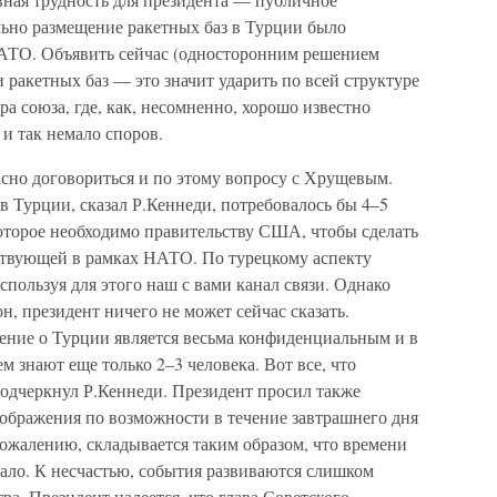
ьно размещение ракетных баз в Турции было
ТО. Объявить сейчас (односторонним решением
ракетных баз — это значит ударить по всей структуре
союза, где, как, несомненно, хорошо известно
 и так немало споров.
асно договориться и по этому вопросу с Хрущевым.
в Турции, сказал Р.Кеннеди, потребовалось бы 4–5
оторое необходимо правительству США, чтобы сделать
ствующей в рамках НАТО. По турецкому аспекту
ользуя для этого наш с вами канал связи. Однако
он, президент ничего не может сейчас сказать.
щение о Турции является весьма конфиденциальным и в
м знают еще только 2–3 человека. Вот все, что
подчеркнул Р.Кеннеди. Президент просил также
оображения по возможности в течение завтрашнего дня
сожалению, складывается таким образом, что времени
мало. К несчастью, события развиваются слишком
тра. Президент надеется, что глава Советского