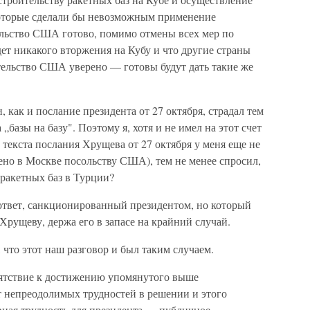
оторые сделали бы невозможным применение
льство США готово, помимо отмены всех мер по
удет никакого вторжения на Кубу и что другие страны
ельство США уверено — готовы будут дать такие же
как и послание президента от 27 октября, страдал тем
„базы на базу". Поэтому я, хотя и не имел на этот счет
текста послания Хрущева от 27 октября у меня еще не
ено в Москве посольству США), тем не менее спросил,
ракетных баз в Турции?
 ответ, санкционированный президентом, но который
Хрущеву, держа его в запасе на крайний случай.
 что этот наш разговор и был таким случаем.
пятствие к достижению упомянутого выше
т непреодолимых трудностей в решении и этого
авная трудность для президента — публичное