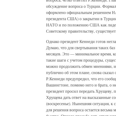
обсуждение вопроса о Турции. Формал
оформлено официальным решением НА
президента США) о закрытии в Турции 
НАТО и по положению США как лидера 
Советскому правительству, существует
Однако президент Кеннеди готов негл
Думаю, что для свертывания таких баз 
месяцев. Это — минимальное время, к
такие шаги с учетом процедуры, суще
можно продолжить обмен мнениями, исп
публично об этом плане, снова сказал 
Р.Кеннеди предупредил, что его сооб
Вашингтоне, помимо него и брата, о не
президент просил передать Хрущеву, 
Хрущева дать ответ на высказанные с
(воскресенье). Нынешняя ситуация, к 
для решения вопроса остается весьма 
быстро. Отсюда просьба дать ответ зав