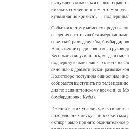
вынужден согласиться на вывоз ракет 
никаких сомнений в том, что мой разг
кульминация кризиса", — подчеркивал
События к этому моменту продолжали
сведения о готовящейся американцами
советской разведслужбы, бомбардировк
Напряжение среди советского руководст
Беспокойство усилилось, когда из моей
подчеркнуто ждет нашего ответа на сле
явно шло к драматической развязке кон
Политбюро поступила ошибочная инфор
собирается выступить по телевидению
дня по вашингтонскому времени (в Мос
бомбардировке Кубы).
Именно в этих условиях, как свидете
лихорадочных дискуссий в советском ру
октября было принято окончательное р
впервые полученное через меня принц