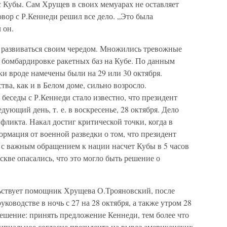
с Кубы. Сам Хрущев в своих мемуарах не оставляет
овор с Р.Кеннеди решил все дело. „Это была
 он.
 развиваться своим чередом. Множились тревожные
 бомбардировке ракетных баз на Кубе. По данным
и вроде намечены были на 29 или 30 октября.
ва, как и в Белом доме, сильно возросло.
 беседы с Р.Кеннеди стало известно, что президент
дующий день, т. е. в воскресенье, 28 октября. Дело
фликта. Накал достиг критической точки, когда в
мация от военной разведки о том, что президент
 с важным обращением к нации насчет Кубы в 5 часов
кве опасались, что это могло быть решение о
льствует помощник Хрущева О.Трояновский, после
ководстве в ночь с 27 на 28 октября, а также утром 28
ешение: принять предложение Кеннеди, тем более что
ипиальное согласие президента на вывоз американских