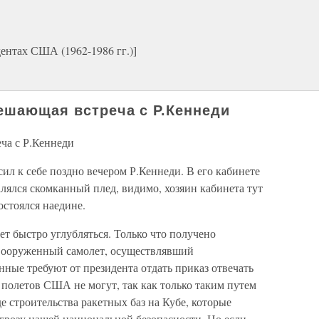
ентах США (1962-1986 гг.)]
ешающая встреча с Р.Кеннеди
ча с Р.Кеннеди
асил к себе поздно вечером Р.Кеннеди. В его кабинете
лялся скомканный плед, видимо, хозяин кабинета тут
стоялся наедине.
ет быстро углубляться. Только что получено
евооруженный самолет, осуществлявший
ные требуют от президента отдать приказ отвечать
х полетов США не могут, так как только таким путем
е строительства ракетных баз на Кубе, которые
угрозу нашей национальной безопасности. Но если