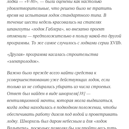
лодки — «V-80», — были оценены как настолько
удовлетворительные, что решено было не тратить
время на испытания лодок стандартного типа. В
течение шести недель красовались на стапелях
шпангоуты «лодок Габлера», но внезапно проект
отменили — предположительно в пользу какой-то другой
программы. То же самое случилось с лодками серии XVIIb.
«Другая» программа касалась строительства
«электролодок».
Важно было прежде всего найти средства к
усовершенствованию уже действующих лодок, если
только их не собирались убирать из числа строевых.
Ответ был найден в виде шнорхеля[38] —
вентиляционной мачты, которая могла выдвигаться,
когда лодка находилась в подводном положении, чтобы
обеспечивать работу дизеля под водой и проветривать
лодку. Шнорхель был даром небесным и для «лодок
Вальтера», поскольку позволял бы им пройти весь путь