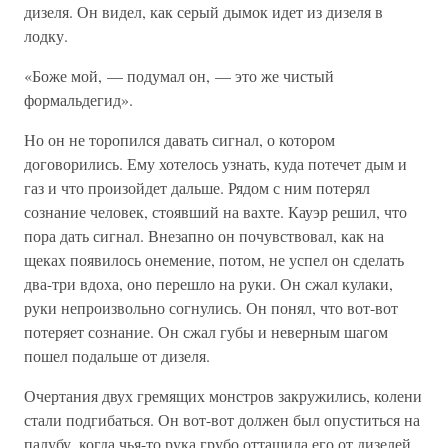
дизеля. Он видел, как серый дымок идет из дизеля в
лодку.
«Боже мой, — подумал он, — это же чистый
формальдегид».
Но он не торопился давать сигнал, о котором
договорились. Ему хотелось узнать, куда потечет дым и
газ и что произойдет дальше. Рядом с ним потерял
сознание человек, стоявший на вахте. Кауэр решил, что
пора дать сигнал. Внезапно он почувствовал, как на
щеках появилось онемение, потом, не успел он сделать
два-три вдоха, оно перешло на руки. Он сжал кулаки,
руки непроизвольно согнулись. Он понял, что вот-вот
потеряет сознание. Он сжал губы и неверным шагом
пошел подальше от дизеля.
Очертания двух гремящих монстров закружились, колени
стали подгибаться. Он вот-вот должен был опуститься на
палубу, когда чья-то рука грубо оттащила его от дизелей.