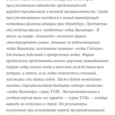
присутствовали пятьдесят представителей
кораблестроительной и военной промышленности. Среди
присутствовавших находился и новый командующий
подводным флотом адмирал фон Фридебург. Предметом
обсуждения явились «подводные лодки Вальтера». В
итоге на верфи «Ховальдт» поступил приказ
сконструировать новые, меньшие по водоизмещению
лодки Вальтера, получившие название «лодки Габлера»,
для боевых действий в прибрежных водах. Фирма
предложила представить военно-морскому командованию
первую лодку нового типа в качестве рождественского
подарка, а затем, если лодка покажется успешной,
заложить сто таких лодок. Также будут немедленно
начаты строительством двадцать четыре океанские
«лодки Вальтера» серии XVIIb. Экспериментальная и
учебная версия того же корабля — серии XVIIa — вообще
никогда не вступала в строй. Но результаты,
полученные при испытаниях первой экспериментальной