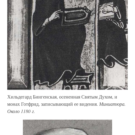
Хильдегард Бингенская, осененная Святым Духом, и
монах Готфрид, записывающий ее видения.
Миниатюра.
Около 1180 г.