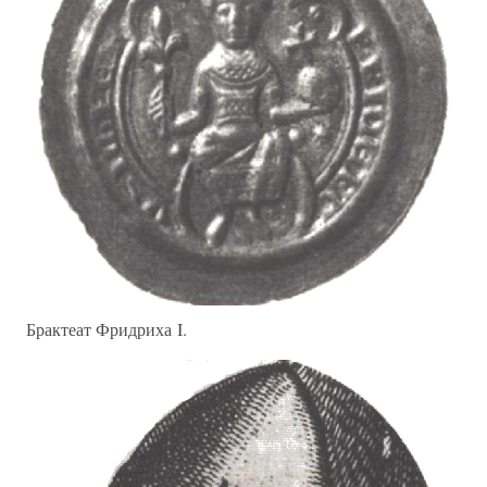
Брактеат Фридриха I.