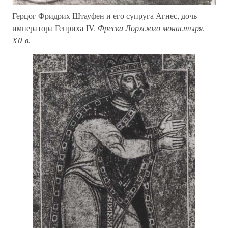
Герцог Фридрих Штауфен и его супруга Агнес, дочь
императора Генриха IV.
Фреска Лорхского монастыря.
XII в.