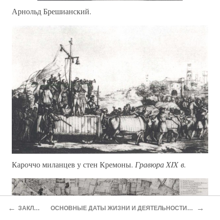
Арнольд Брешианский.
Кароччо миланцев у стен Кремоны.
Гравюра XIX в.
←
→
ЗАКЛЮЧЕНИЕ
ОСНОВНЫЕ ДАТЫ ЖИЗНИ И ДЕЯТЕЛЬНОСТИ ФРИДРИХА I БАРБАРОССЫ