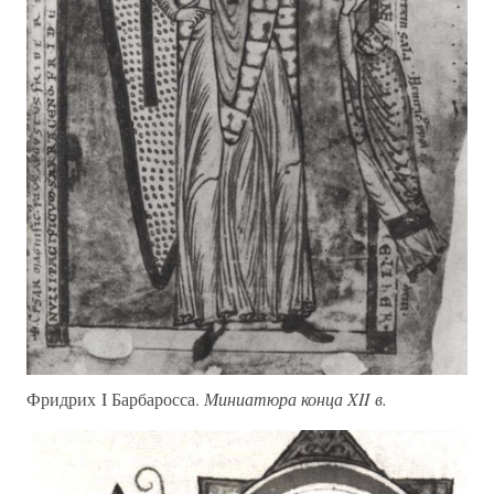
Фридрих I Барбаросса.
Миниатюра конца XII в.