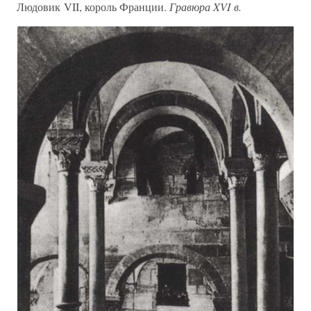
Людовик VII, король Франции.
Гравюра XVI в.