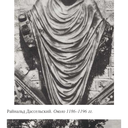
Райнальд Дассельский.
Около 1186–1196 гг.