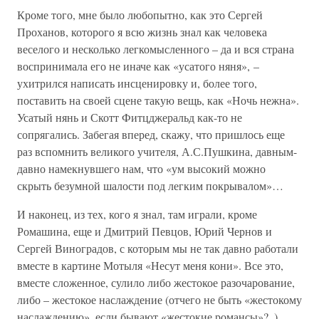
Кроме того, мне было любопытно, как это Сергей
Проханов, которого я всю жизнь знал как человека
веселого и несколько легкомысленного – да и вся страна
воспринимала его не иначе как «усатого няня», –
ухитрился написать инсценировку и, более того,
поставить на своей сцене такую вещь, как «Ночь нежна».
Усатый нянь и Скотт Фитцджеральд как-то не
сопрягались. Забегая вперед, скажу, что пришлось еще
раз вспомнить великого учителя, А.С.Пушкина, давным-
давно намекнувшего нам, что «ум высокий можно
скрыть безумной шалости под легким покрывалом»…
И наконец, из тех, кого я знал, там играли, кроме
Ромашина, еще и Дмитрий Певцов, Юрий Чернов и
Сергей Виноградов, с которым мы не так давно работали
вместе в картине Мотыля «Несут меня кони». Все это,
вместе сложенное, сулило либо жестокое разочарование,
либо – жестокое наслаждение (отчего не быть «жестокому
наслаждению», если бывают «жестокие романсы»?..).