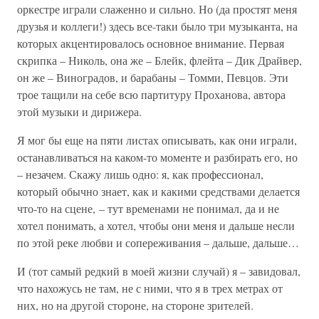
оркестре играли слаженно и сильно. Но (да простят меня
друзья и коллеги!) здесь все-таки было три музыканта, на
которых акцентировалось основное внимание. Первая
скрипка – Николь, она же – Блейк, флейта – Дик Драйвер,
он же – Виноградов, и барабаны – Томми, Певцов. Эти
трое тащили на себе всю партитуру Проханова, автора
этой музыки и дирижера.
Я мог бы еще на пяти листах описывать, как они играли,
останавливаться на каком-то моменте и разбирать его, но
– незачем. Скажу лишь одно: я, как профессионал,
который обычно знает, как и какими средствами делается
что-то на сцене, – тут временами не понимал, да и не
хотел понимать, а хотел, чтобы они меня и дальше несли
по этой реке любви и сопереживания – дальше, дальше…
И (тот самый редкий в моей жизни случай) я – завидовал,
что нахожусь не там, не с ними, что я в трех метрах от
них, но на другой стороне, на стороне зрителей.