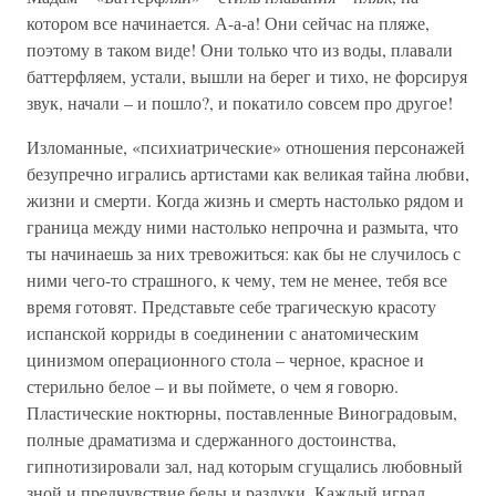
котором все начинается. А-а-а! Они сейчас на пляже,
поэтому в таком виде! Они только что из воды, плавали
баттерфляем, устали, вышли на берег и тихо, не форсируя
звук, начали – и пошло?, и покатило совсем про другое!
Изломанные, «психиатрические» отношения персонажей
безупречно игрались артистами как великая тайна любви,
жизни и смерти. Когда жизнь и смерть настолько рядом и
граница между ними настолько непрочна и размыта, что
ты начинаешь за них тревожиться: как бы не случилось с
ними чего-то страшного, к чему, тем не менее, тебя все
время готовят. Представьте себе трагическую красоту
испанской корриды в соединении с анатомическим
цинизмом операционного стола – черное, красное и
стерильно белое – и вы поймете, о чем я говорю.
Пластические ноктюрны, поставленные Виноградовым,
полные драматизма и сдержанного достоинства,
гипнотизировали зал, над которым сгущались любовный
зной и предчувствие беды и разлуки. Каждый играл