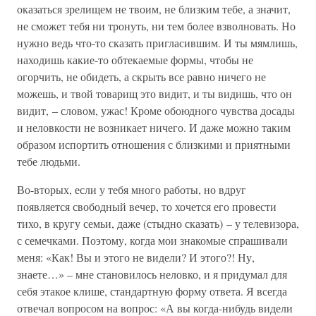
оказаться зрелищем не твоим, не близким тебе, а значит,
не сможет тебя ни тронуть, ни тем более взволновать. Но
нужно ведь что-то сказать пригласившим. И ты мямлишь,
находишь какие-то обтекаемые формы, чтобы не
огорчить, не обидеть, а скрыть все равно ничего не
можешь, и твой товарищ это видит, и ты видишь, что он
видит, – словом, ужас! Кроме обоюдного чувства досады
и неловкости не возникает ничего. И даже можно таким
образом испортить отношения с близкими и приятными
тебе людьми.
Во-вторых, если у тебя много работы, но вдруг
появляется свободный вечер, то хочется его провести
тихо, в кругу семьи, даже (стыдно сказать) – у телевизора,
с семечками. Поэтому, когда мои знакомые спрашивали
меня: «Как! Вы и этого не видели? И этого?! Ну,
знаете…» – мне становилось неловко, и я придумал для
себя этакое клише, стандартную форму ответа. Я всегда
отвечал вопросом на вопрос: «А вы когда-нибудь видели