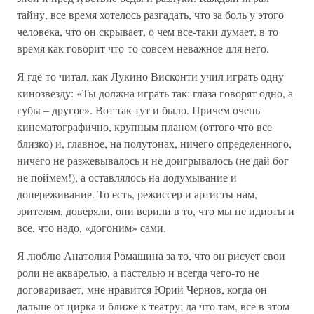
тайну, все время хотелось разгадать, что за боль у этого
человека, что он скрывает, о чем все-таки думает, в то
время как говорит что-то совсем неважное для него.
Я где-то читал, как Лукино Висконти учил играть одну
кинозвезду: «Ты должна играть так: глаза говорят одно, а
губы – другое». Вот так тут и было. Причем очень
кинематографично, крупным планом (оттого что все
близко) и, главное, на полутонах, ничего определенного,
ничего не разжевывалось и не доигрывалось (не дай бог
не поймем!), а оставлялось на додумывание и
допереживание. То есть, режиссер и артисты нам,
зрителям, доверяли, они верили в то, что мы не идиоты и
все, что надо, «догоним» сами.
Я люблю Анатолия Ромашина за то, что он рисует свои
роли не акварелью, а пастелью и всегда чего-то не
договаривает, мне нравится Юрий Чернов, когда он
дальше от цирка и ближе к театру; да что там, все в этом