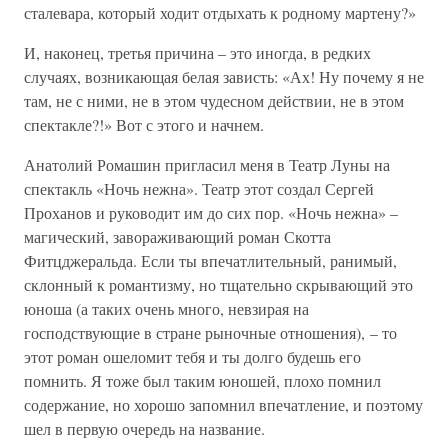
сталевара, который ходит отдыхать к родному мартену?»
И, наконец, третья причина – это иногда, в редких
случаях, возникающая белая зависть: «Ах! Ну почему я не
там, не с ними, не в этом чудесном действии, не в этом
спектакле?!» Вот с этого и начнем.
Анатолий Ромашин пригласил меня в Театр Луны на
спектакль «Ночь нежна». Театр этот создал Сергей
Проханов и руководит им до сих пор. «Ночь нежна» –
магический, завораживающий роман Скотта
Фитцджеральда. Если ты впечатлительный, ранимый,
склонный к романтизму, но тщательно скрывающий это
юноша (а таких очень много, невзирая на
господствующие в стране рыночные отношения), – то
этот роман ошеломит тебя и ты долго будешь его
помнить. Я тоже был таким юношей, плохо помнил
содержание, но хорошо запомнил впечатление, и поэтому
шел в первую очередь на название.