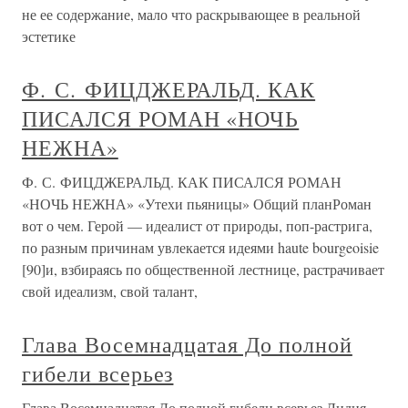
не ее содержание, мало что раскрывающее в реальной
эстетике
Ф. С. ФИЦДЖЕРАЛЬД. КАК
ПИСАЛСЯ РОМАН «НОЧЬ
НЕЖНА»
Ф. С. ФИЦДЖЕРАЛЬД. КАК ПИСАЛСЯ РОМАН
«НОЧЬ НЕЖНА» «Утехи пьяницы» Общий планРоман
вот о чем. Герой — идеалист от природы, поп-растрига,
по разным причинам увлекается идеями haute bourgeoisie
[90]и, взбираясь по общественной лестнице, растрачивает
свой идеализм, свой талант,
Глава Восемнадцатая До полной
гибели всерьез
Глава Восемнадцатая До полной гибели всерьез Лидия