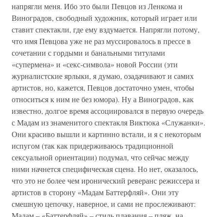
напрягли меня. Ибо это были Певцов из Ленкома и
Виноградов, свободный художник, который играет или
ставит спектакли, где ему вздумается. Напрягли потому,
что имя Певцова уже не раз муссировалось в прессе в
сочетании с гордыми и банальными титулами
«супермена» и «секс-символа» новой России (эти
журналистские ярлыки, я думаю, озадачивают и самих
артистов, но, кажется, Певцов достаточно умен, чтобы
относиться к ним не без юмора). Ну а Виноградов, как
известно, долгое время ассоциировался в первую очередь
с Мадам из знаменитого спектакля Виктюка «Служанки».
Они красиво вышли и картинно встали, и я с некоторым
испугом (так как придерживаюсь традиционной
сексуальной ориентации) подумал, что сейчас между
ними начнется специфическая сцена. Но нет, оказалось,
что это не более чем иронический реверанс режиссера и
артистов в сторону «Мадам Баттерфляй». Они эту
смешную цепочку, наверное, и сами не прослеживают:
Мадам – «Баттерфляй» – стиль плавания – пляж, на