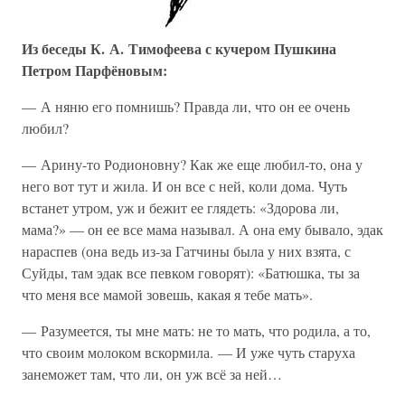
Из беседы К. А. Тимофеева с кучером Пушкина
Петром Парфёновым:
— А няню его помнишь? Правда ли, что он ее очень
любил?
— Арину-то Родионовну? Как же еще любил-то, она у
него вот тут и жила. И он все с ней, коли дома. Чуть
встанет утром, уж и бежит ее глядеть: «Здорова ли,
мама?» — он ее все мама называл. А она ему бывало, эдак
нараспев (она ведь из-за Гатчины была у них взята, с
Суйды, там эдак все певком говорят): «Батюшка, ты за
что меня все мамой зовешь, какая я тебе мать».
— Разумеется, ты мне мать: не то мать, что родила, а то,
что своим молоком вскормила. — И уже чуть старуха
занеможет там, что ли, он уж всё за ней…