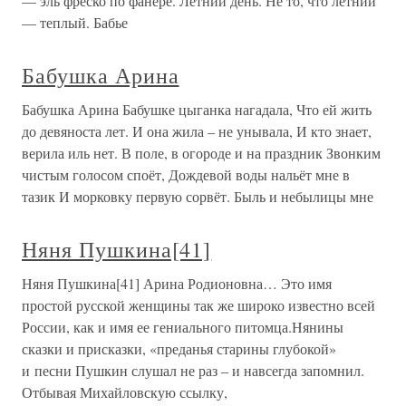
— эль фреско по фанере. Летний день. Не то, что летний
— теплый. Бабье
Бабушка Арина
Бабушка Арина Бабушке цыганка нагадала, Что ей жить
до девяноста лет. И она жила – не унывала, И кто знает,
верила иль нет. В поле, в огороде и на праздник Звонким
чистым голосом споёт, Дождевой воды нальёт мне в
тазик И морковку первую сорвёт. Быль и небылицы мне
Няня Пушкина[41]
Няня Пушкина[41] Арина Родионовна… Это имя
простой русской женщины так же широко известно всей
России, как и имя ее гениального питомца.Нянины
сказки и присказки, «преданья старины глубокой»
и песни Пушкин слушал не раз – и навсегда запомнил.
Отбывая Михайловскую ссылку,