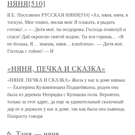
НЯНЯ[510]
II Е. Поселянин РУССКАЯ НЯНЯ[510] «Ах, няня, няня, я
тоскую, Мне тошно, милая моя: Я плакать, я рыдать
готова!..» — Дитя моё, ты нездорова; Господь помилуй и
спаси! Дай окроплю святой водою, Ты вся горишь… «Я
не больна, Я… знаешь, няня… влюблена». — Дитя моё,
Господь с тобою! — И
«НЯНЯ, ПЕЧКА И СКАЗКА»
«НЯНЯ, ПЕЧКА И СКАЗКА» Жила у нас в доме нянька
— Екатерина Кузьминишна Подшебякина, родом она
была из деревни Непрядва с Куликова поля. Вероятно,
только за этот адрес, да еще за удивительный сказочный
дар ее и держали у нас в доме, так как была она пьяница.
Попросту говоря
6. Таня — няня