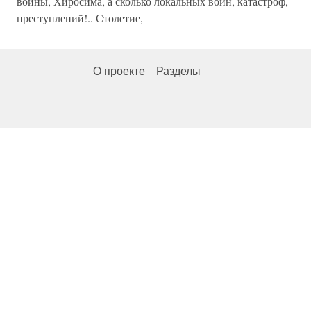
войны, Хиросима, а сколько локальных войн, катастроф,
преступлений!.. Столетие,
О проекте
Разделы