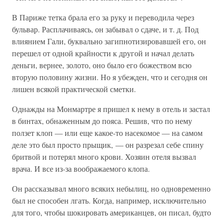
В Париже тетка брала его за руку и переводила через
бульвар. Расплачиваясь, он забывал о сдаче, и т. д. Под
влиянием Гали, буквально загипнотизировавшей его, он
перешел от одной крайности к другой и начал делать
деньги, вернее, золото, оно было его божеством всю
вторую половину жизни. Но я убежден, что и сегодня он
лишен всякой практической сметки.
Однажды на Монмартре я пришел к нему в отель и застал
в бинтах, обнаженным до пояса. Решив, что по нему
ползет клоп — или еще какое-то насекомое — на самом
деле это был просто прыщик, — он разрезал себе спину
бритвой и потерял много крови. Хозяин отеля вызвал
врача. И все из-за воображаемого клопа.
Он рассказывал много всяких небылиц, но одновременно
был не способен лгать. Когда, например, исключительно
для того, чтобы шокировать американцев, он писал, будто