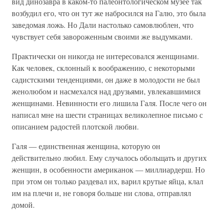
вид динозавра в каком-то палеонтологическом музее так
возбудил его, что он тут же набросился на Галю, это была
заведомая ложь. Но Дали настолько самовлюблен, что
чувствует себя завороженным своими же выдумками.
Практически он никогда не интересовался женщинами.
Как человек, склонный к воображению, с некоторыми
садистскими тенденциями, он даже в молодости не был
женолюбом и насмехался над друзьями, увлекавшимися
женщинами. Невинности его лишила Галя. После чего он
написал мне на шести страницах великолепное письмо с
описанием радостей плотской любви.
Галя — единственная женщина, которую он
действительно любил. Ему случалось обольщать и других
женщин, в особенности американок — миллиардерш. Но
при этом он только раздевал их, варил крутые яйца, клал
им на плечи и, не говоря больше ни слова, отправлял
домой.