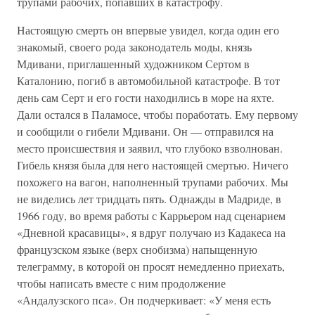
трупами рабочих, попавших в катастрофу.
Настоящую смерть он впервые увидел, когда один его
знакомый, своего рода законодатель моды, князь
Мдивани, приглашенный художником Сертом в
Каталонию, погиб в автомобильной катастрофе. В тот
день сам Серт и его гости находились в море на яхте.
Дали остался в Паламосе, чтобы поработать. Ему первому
и сообщили о гибели Мдивани. Он — отправился на
место происшествия и заявил, что глубоко взволнован.
Гибель князя была для него настоящей смертью. Ничего
похожего на вагон, наполненный трупами рабочих. Мы
не виделись лет тридцать пять. Однажды в Мадриде, в
1966 году, во время работы с Каррьером над сценарием
«Дневной красавицы», я вдруг получаю из Кадакеса на
французском языке (верх снобизма) напыщенную
телеграмму, в которой он просят немедленно приехать,
чтобы написать вместе с ним продолжение
«Андалузского пса». Он подчеркивает: «У меня есть