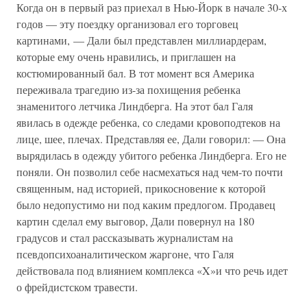
Когда он в первый раз приехал в Нью-Йорк в начале 30-х
годов — эту поездку организовал его торговец
картинами, — Дали был представлен миллиардерам,
которые ему очень нравились, и приглашен на
костюмированный бал. В тот момент вся Америка
переживала трагедию из-за похищения ребенка
знаменитого летчика Линдберга. На этот бал Галя
явилась в одежде ребенка, со следами кровоподтеков на
лице, шее, плечах. Представляя ее, Дали говорил: — Она
вырядилась в одежду убитого ребенка Линдберга. Его не
поняли. Он позволил себе насмехаться над чем-то почти
священным, над историей, прикосновение к которой
было недопустимо ни под каким предлогом. Продавец
картин сделал ему выговор, Дали повернул на 180
градусов и стал рассказывать журналистам на
псевдопсихоаналитическом жаргоне, что Галя
действовала под влиянием комплекса «X»и что речь идет
о фрейдистском травести.