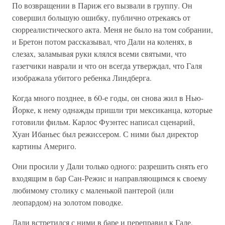
По возвращении в Париж его вызвали в группу. Он
совершил большую ошибку, публично отрекаясь от
сюрреалистического акта. Меня не было на том собрании,
и Бретон потом рассказывал, что Дали на коленях, в
слезах, заламывая руки клялся всеми святыми, что
газетчики наврали и что он всегда утверждал, что Галя
изображала убитого ребенка Линдберга.
Когда много позднее, в 60-е годы, он снова жил в Нью-
Йорке, к нему однажды пришли три мексиканца, которые
готовили фильм. Карлос Фуэнтес написал сценарий,
Хуан Ибаньес был режиссером. С ними был директор
картины Америго.
Они просили у Дали только одного: разрешить снять его
входящим в бар Сан-Режис и направляющимся к своему
любимому столику с маленькой пантерой (или
леопардом) на золотом поводке.
Дали встретился с ними в баре и переправил к Гале,