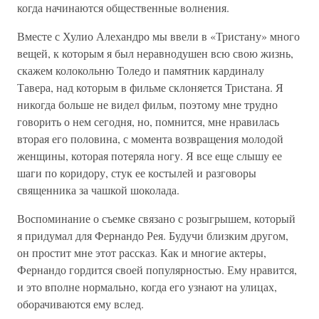
когда начинаются общественные волнения.
Вместе с Хулио Алехандро мы ввели в «Тристану» много
вещей, к которым я был неравнодушен всю свою жизнь,
скажем колокольню Толедо и памятник кардиналу
Тавера, над которым в фильме склоняется Тристана. Я
никогда больше не видел фильм, поэтому мне трудно
говорить о нем сегодня, но, помнится, мне нравилась
вторая его половина, с момента возвращения молодой
женщины, которая потеряла ногу. Я все еще слышу ее
шаги по коридору, стук ее костылей и разговоры
священника за чашкой шоколада.
Воспоминание о съемке связано с розыгрышем, который
я придумал для Фернандо Рея. Будучи близким другом,
он простит мне этот рассказ. Как и многие актеры,
Фернандо гордится своей популярностью. Ему нравится,
и это вполне нормально, когда его узнают на улицах,
оборачиваются ему вслед.