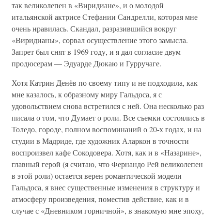
так великолепен в «Виридиане», и о молодой
итальянской актрисе Стефании Сандрелли, которая мне
очень нравилась. Скандал, разразившийся вокруг
«Виридианы», сорвал осуществление этого замысла.
Запрет был снят в 1969 году, и я дал согласие двум
продюсерам — Эдуарде Дюкаю и Гурручаге.
Хотя Катрин Денёв по своему типу и не подходила, как
мне казалось, к образному миру Гальдоса, я с
удовольствием снова встретился с ней. Она несколько раз
писала о том, что Думает о роли. Все съемки состоялись в
Толедо, городе, полном воспоминаний о 20-х годах, и на
студии в Мадриде, где художник Аларкон в точности
воспроизвел кафе Сокодовера. Хотя, как и в «Назарине»,
главный герой (я считаю, что Фернандо Рей великолепен
в этой роли) остается верен романтической модели
Гальдоса, я внес существенные изменения в структуру и
атмосферу произведения, поместив действие, как и в
случае с «Дневником горничной», в знакомую мне эпоху,