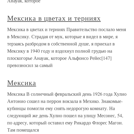
Анауак, которое
Мексика в цветах и терниях
Мексика в цветах и терниях Правительство послало меня
в Мексику. Страдая от мук, которые я видел в мире, я
терзаясь разбродом в собственной душе, я приехал в
Мексику в 1940 году и вздохнул полной грудью на
плоскогорье Анауак, которое Альфонсо Рейес[147]
превозносил за самый
Мексика
Мексика В солнечный февральский день 1926 года Хулио
Антонио сошел на перрон вокзала в Мехико. Знакомые-
кубинцы помогли ему снять недорогую комнату. На
следующий же день Хулио пошел на улицу Месонес, 54,
по адресу, который оставил ему Рикардо Флорес Магон.
Там помещался