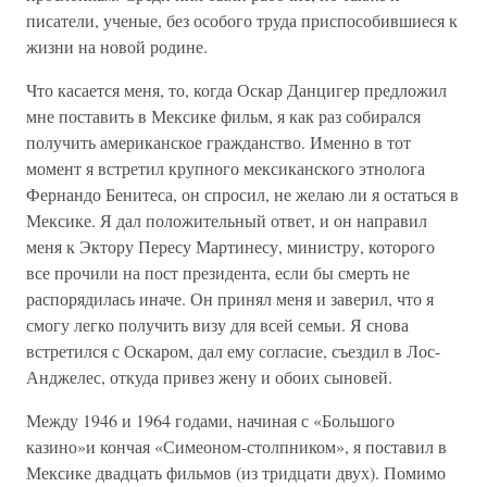
писатели, ученые, без особого труда приспособившиеся к
жизни на новой родине.
Что касается меня, то, когда Оскар Данцигер предложил
мне поставить в Мексике фильм, я как раз собирался
получить американское гражданство. Именно в тот
момент я встретил крупного мексиканского этнолога
Фернандо Бенитеса, он спросил, не желаю ли я остаться в
Мексике. Я дал положительный ответ, и он направил
меня к Эктору Пересу Мартинесу, министру, которого
все прочили на пост президента, если бы смерть не
распорядилась иначе. Он принял меня и заверил, что я
смогу легко получить визу для всей семьи. Я снова
встретился с Оскаром, дал ему согласие, съездил в Лос-
Анджелес, откуда привез жену и обоих сыновей.
Между 1946 и 1964 годами, начиная с «Большого
казино»и кончая «Симеоном-столпником», я поставил в
Мексике двадцать фильмов (из тридцати двух). Помимо