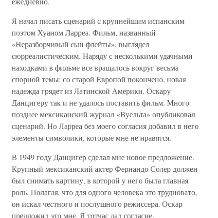
ежедневно.
Я начал писать сценарий с крупнейшим испанским
поэтом Хуаном Ларреа. Фильм, названный
«Неразборчивый сын флейты», выглядел
сюрреалистическим. Наряду с несколькими удачными
находками в фильме все вращалось вокруг весьма
спорной темы: со старой Европой покончено, новая
надежда грядет из Латинской Америки. Оскару
Данцигеру так и не удалось поставить фильм. Много
позднее мексиканский журнал «Вуельта» опубликовал
сценарий. Но Ларреа без моего согласия добавил в него
элементы символики, которые мне не нравятся.
В 1949 году Данцигер сделал мне новое предложение.
Крупный мексиканский актер Фернандо Солер должен
был снимать картину, в которой у него была главная
роль. Полагая, что для одного человека это трудновато,
он искал честного и послушного режиссера. Оскар
предложил это мне. Я тотчас дал согласие.