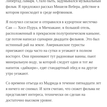
Либертад Ламарк. Стало быть, задумывался музыкальный
фильм. Я предложил рассказ Мишеля Вебера, действие в
котором происходит в среде нефтяников.
Я получил согласие и отправился в курортное местечко
Сан — Хосе-Пуруа, в Мичоакане, в большой отель,
расположенный в прекрасном полутропическом каньоне,
где потом написал сценарии двадцати фильмов. Это был
истинный рай на земле. Американские туристы
приезжают сюда часто на сутки и уезжают в полном
восторге. Они принимают тут радоновые ванны, пьют
минеральную воду, за которой следует один и тот же
напиток «дайкири», едят стандартный обед и на другое
утро уезжают.
Со времени отъезда из Мадрида в течение пятнадцати лет
я ничего не снимал. И хотя считаю, что сюжет фильма не
представляет интереса, технически он сделан на
достаточно высоком уровне.