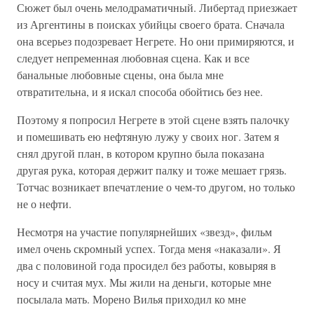
Сюжет был очень мелодраматичный. Либертад приезжает
из Аргентины в поисках убийцы своего брата. Сначала
она всерьез подозревает Негрете. Но они примиряются, и
следует непременная любовная сцена. Как и все
банальные любовные сцены, она была мне
отвратительна, и я искал способа обойтись без нее.
Поэтому я попросил Негрете в этой сцене взять палочку
и помешивать ею нефтяную лужу у своих ног. Затем я
снял другой план, в котором крупно была показана
другая рука, которая держит палку и тоже мешает грязь.
Тотчас возникает впечатление о чем-то другом, но только
не о нефти.
Несмотря на участие популярнейших «звезд», фильм
имел очень скромный успех. Тогда меня «наказали». Я
два с половиной года просидел без работы, ковыряя в
носу и считая мух. Мы жили на деньги, которые мне
посылала мать. Морено Вилья приходил ко мне